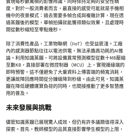
實現每秒數萬幀的影像辨識，同時保持足夠的安全性精
度。對於一般消費者而言，最直接的感受可能就是手機相
機中的夜景模式：過去需要多幀合成與複雜計算，現在透
過蒸餾後的模型，單幀拍攝就能獲得類似效果，且處理時
間從數秒縮短至零點幾秒。
除了消費性產品，工業物聯網（IIoT）也受益匪淺。工廠
內的感測器節點往往以電池供電，無法承擔高功耗的AI推
論。利用知識蒸餾，可將設備異常預測模型從數十MB壓縮
至數KB，直接部署在微控制器（MCU）上，實現邊緣端的
即時預警。這不僅避免了大量資料上傳雲端的頻寬消耗，
更讓故障回應時間從分鐘級降到秒級。由此可見，知識蒸
餾在降低硬體運算負荷的同時，也間接推動了更多智慧應
用的普及。
未來發展與挑戰
儘管知識蒸餾已展現驚人成效，但仍有許多議題值得深入
探索。首先，教師模型的品質直接影響學生模型的上限，