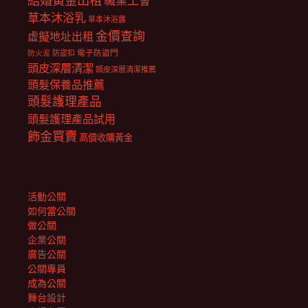
結婚黃金出租
職業工會
草本沐浴乳
草本沐浴露
金價查詢
虛擬地址出租
電子防盜門
防盜扣
防火泥
頭皮深層清潔
頭皮深層清潔推薦
頭髮保養品推薦
頭髮護理產品
頭髮護理產品試用
飾金買賣
高價收購黃金
活動公關
如何當公關
做公關
企業公關
廣告公關
公關專員
成為公關
舞台設計