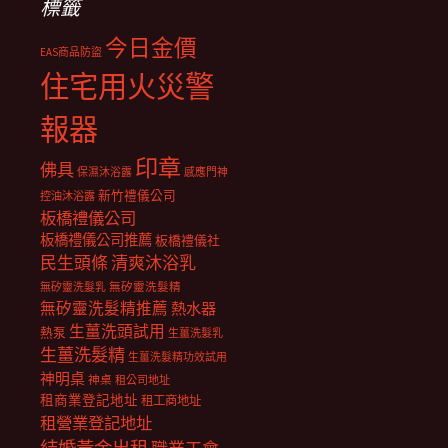
標籤
今日金價
EAS商品防盜
住宅用火災警
報器
印章
佛具
保濕沐浴露
感應門神
新竹禮儀公司
控油沐浴露
板橋禮儀公司
板橋禮儀公司推薦
板橋禮儀社
民生頭條
清爽沐浴乳
無矽靈洗髮乳
無矽靈洗髮精
無矽靈洗髮精推薦
熱水器
生薑洗頭試用
熱泵
生薑洗髮乳
生薑洗髮精
生薑洗髮精功效試用
神明桌
神桌
租公司地址
租商業登記地址
租工商地址
租營業登記地址