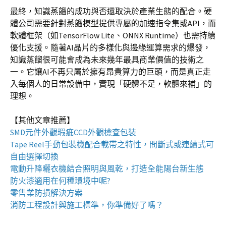
最終，知識蒸餾的成功與否還取決於產業生態的配合。硬
體公司需要針對蒸餾模型提供專屬的加速指令集或API，而
軟體框架（如TensorFlow Lite、ONNX Runtime）也需持續
優化支援。隨著AI晶片的多樣化與邊緣運算需求的爆發，
知識蒸餾很可能會成為未來幾年最具商業價值的技術之
一。它讓AI不再只屬於擁有昂貴算力的巨頭，而是真正走
入每個人的日常設備中，實現「硬體不足，軟體來補」的
理想。
【其他文章推薦】
SMD元件外觀瑕疵
CCD外觀檢查包裝
Tape Reel手動包裝機
配合載帶之特性，間斷式或連續式可
自由選擇切換
電動升降曬衣機
結合照明與風乾，打造全能陽台新生態
防火漆
適用在何種環境中呢?
零售業
防損解決方案
消防工程
設計與施工標準，你準備好了嗎？