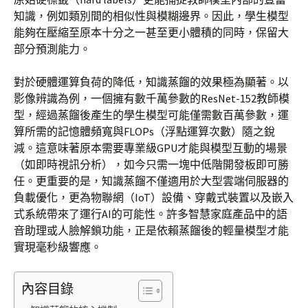
知識，例如類別間的相似性與模糊邊界。因此，學生模型
能夠在壓縮至原本十分之一甚至更小體積的同時，保留大
部分預測能力。
對於硬體運算負荷的降低，知識蒸餾的效果極為顯著。以
影像辨識為例，一個擁有數千萬參數的ResNet-152教師模
型，經過蒸餾後產生的學生模型可能僅需數百萬參數，運
算所需的記憶體頻寬與FLOPs（浮點運算次數）隨之銳
減。這意味著原本需要專業級GPU才能與模型互動的場景
（如即時視訊分析），如今只需一塊中低階開發板即可勝
任。更重要的是，知識蒸餾不僅適用於大型雲端伺服器的
負載優化，更為物聯網（IoT）設備、穿戴式裝置以及嵌入
式系統帶來了運行AI的可能性。許多智慧家庭產品中的語
音助理或人臉解鎖功能，正是依賴蒸餾後的輕量模型才能
實現毫秒級響應。
內容目錄