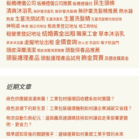
民生頭條
板橋禮儀公司
板橋禮儀公司推薦
板橋禮儀社
清爽沐浴乳
無矽靈洗髮精推薦
熱水器
無矽靈洗髮乳
無矽靈洗髮精
生薑洗髮精
生薑洗頭試用
熱泵
生薑洗髮乳
生薑洗髮精功效試用
神明桌
租商業登記地址
神桌
租工商地址
租公司地址
結婚黃金出租
職業工會
草本沐浴乳
租營業登記地址
金價查詢
虛擬地址出租
電子防盜門
草本沐浴露
防盜扣
防火泥
頭皮深層清潔
頭髮保養品推薦
頭皮深層清潔推薦
飾金買賣
頭髮護理產品
頭髮護理產品試用
高價收購黃金
近期文章
綠色供應鏈浪潮來襲！工業包材循環回收體系如何實踐？
綠色浪潮下的新生意：工業包裝循環機制如何讓企業減碳又省錢？
物流自動化新紀元：遠距離高速讀碼技術如何讓自走車部署更聰
明、更省力？
精準感知背後的關鍵推手：邊緣運算如何重塑工業手臂的未來