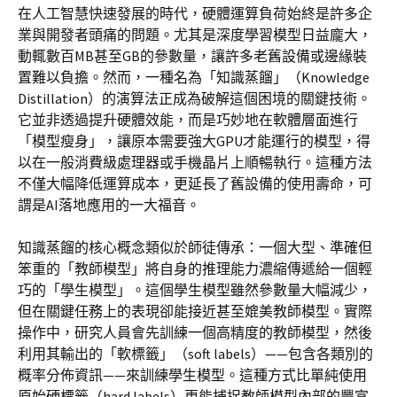
在人工智慧快速發展的時代，硬體運算負荷始終是許多企
業與開發者頭痛的問題。尤其是深度學習模型日益龐大，
動輒數百MB甚至GB的參數量，讓許多老舊設備或邊緣裝
置難以負擔。然而，一種名為「知識蒸餾」（Knowledge
Distillation）的演算法正成為破解這個困境的關鍵技術。
它並非透過提升硬體效能，而是巧妙地在軟體層面進行
「模型瘦身」，讓原本需要強大GPU才能運行的模型，得
以在一般消費級處理器或手機晶片上順暢執行。這種方法
不僅大幅降低運算成本，更延長了舊設備的使用壽命，可
謂是AI落地應用的一大福音。
知識蒸餾的核心概念類似於師徒傳承：一個大型、準確但
笨重的「教師模型」將自身的推理能力濃縮傳遞給一個輕
巧的「學生模型」。這個學生模型雖然參數量大幅減少，
但在關鍵任務上的表現卻能接近甚至媲美教師模型。實際
操作中，研究人員會先訓練一個高精度的教師模型，然後
利用其輸出的「軟標籤」（soft labels）——包含各類別的
概率分佈資訊——來訓練學生模型。這種方式比單純使用
原始硬標籤（hard labels）更能捕捉教師模型內部的豐富