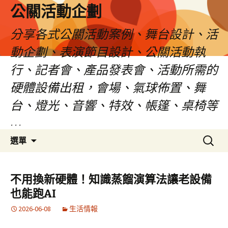
公關活動企劃
分享各式公關活動案例、舞台設計、活
動企劃、表演節目設計、公關活動執
行、記者會、產品發表會、活動所需的
硬體設備出租，會場、氣球佈置、舞
台、燈光、音響、特效、帳篷、桌椅等
…
跳
搜
選單
至
尋
主
關
要
鍵
不用換新硬體！知識蒸餾演算法讓老設備
內
字:
也能跑AI
容
2026-06-08
生活情報