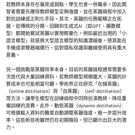
若教師本身存在偏見或弱點，學生也會一併繼承。因此開
發者需要先確保教師模型足夠強健，並在蒸餾過程中加入
對抗訓練或正則化手段。其次，蒸餾的任務範疇正在拓
展，從傳統的分類、回歸到生成式AI（如GPT、擴散模
型）都開始嘗試蒸餾以實現輕量化。例如最近出現的「小
語言模型」就是將大型語言模型的知識濃縮後，使其能在
手機或瀏覽器端運行，這對隱私保護與離線使用具有重大
意義。
另一個挑戰是蒸餾效率本身。目前的蒸餾過程通常需要多
次迭代與大量訓練資料，若教師模型規模龐大，蒸餾的計
算成本也可能相當可觀。學術界正在研究「在線蒸餾」
（online distillation）與「自蒸餾」（self-distillation）
等方法，讓學生模型在訓練過程中同時扮演教師，降低重
複訓練的浪費。此外，動態蒸餾（dynamic distillation）
可根據輸入資料的難度自動調整蒸餾強度，進一步提升效
率。這些新技術雖然仍在初期階段，但已顯示出巨大的潛
力。