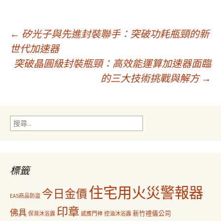
文
←
矽光子與先進封裝聯手：突破功耗瓶頸的新
世代加速器
突破晶圓級封裝瓶頸：高效能運算加速器面臨
章
的三大技術挑戰與解方
→
導
搜
覽
尋
關
鍵
字:
標籤
住宅用火災警報器
今日金價
EAS商品防盜
印章
佛具
新竹禮儀公司
保濕沐浴露
感應門神
控油沐浴露