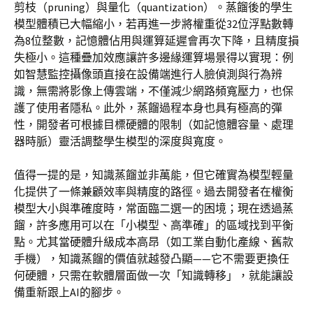
剪枝（pruning）與量化（quantization）。蒸餾後的學生
模型體積已大幅縮小，若再進一步將權重從32位浮點數轉
為8位整數，記憶體佔用與運算延遲會再次下降，且精度損
失極小。這種疊加效應讓許多邊緣運算場景得以實現：例
如智慧監控攝像頭直接在設備端進行人臉偵測與行為辨
識，無需將影像上傳雲端，不僅減少網路頻寬壓力，也保
護了使用者隱私。此外，蒸餾過程本身也具有極高的彈
性，開發者可根據目標硬體的限制（如記憶體容量、處理
器時脈）靈活調整學生模型的深度與寬度。
值得一提的是，知識蒸餾並非萬能，但它確實為模型輕量
化提供了一條兼顧效率與精度的路徑。過去開發者在權衡
模型大小與準確度時，常面臨二選一的困境；現在透過蒸
餾，許多應用可以在「小模型、高準確」的區域找到平衡
點。尤其當硬體升級成本高昂（如工業自動化產線、舊款
手機），知識蒸餾的價值就越發凸顯——它不需要更換任
何硬體，只需在軟體層面做一次「知識轉移」，就能讓設
備重新跟上AI的腳步。