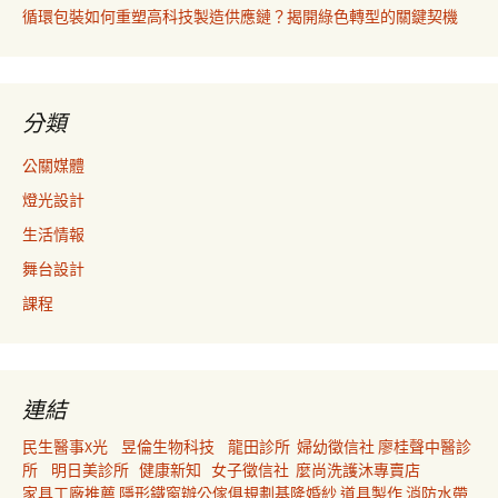
循環包裝如何重塑高科技製造供應鏈？揭開綠色轉型的關鍵契機
分類
公關媒體
燈光設計
生活情報
舞台設計
課程
連結
民生醫事X光
昱倫生物科技
龍田診所
婦幼徵信社
廖桂聲中醫診
所
明日美診所
健康新知
女子徵信社
麼尚洗護沐專賣店
家具工廠推薦
隱形鐵窗
辦公傢俱規劃
基隆婚紗
道具製作
消防水帶