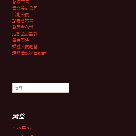
會場布置
舞台設計公司
活動公關
記者會布置
發表會布置
活動企劃設計
舞台表演
媒體公關經營
媒體活動舞台設計
搜
尋
關
鍵
字:
彙整
2026 年 8 月