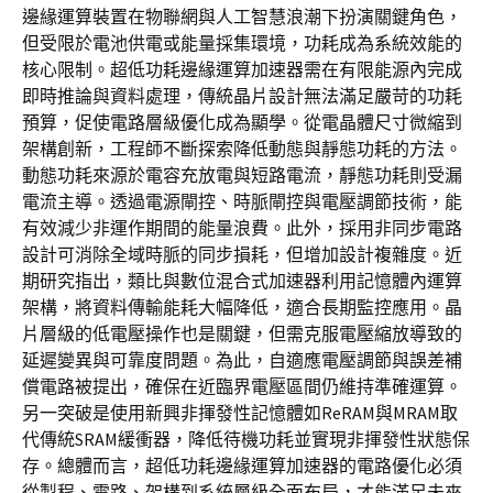
邊緣運算裝置在物聯網與人工智慧浪潮下扮演關鍵角色，
但受限於電池供電或能量採集環境，功耗成為系統效能的
核心限制。超低功耗邊緣運算加速器需在有限能源內完成
即時推論與資料處理，傳統晶片設計無法滿足嚴苛的功耗
預算，促使電路層級優化成為顯學。從電晶體尺寸微縮到
架構創新，工程師不斷探索降低動態與靜態功耗的方法。
動態功耗來源於電容充放電與短路電流，靜態功耗則受漏
電流主導。透過電源閘控、時脈閘控與電壓調節技術，能
有效減少非運作期間的能量浪費。此外，採用非同步電路
設計可消除全域時脈的同步損耗，但增加設計複雜度。近
期研究指出，類比與數位混合式加速器利用記憶體內運算
架構，將資料傳輸能耗大幅降低，適合長期監控應用。晶
片層級的低電壓操作也是關鍵，但需克服電壓縮放導致的
延遲變異與可靠度問題。為此，自適應電壓調節與誤差補
償電路被提出，確保在近臨界電壓區間仍維持準確運算。
另一突破是使用新興非揮發性記憶體如ReRAM與MRAM取
代傳統SRAM緩衝器，降低待機功耗並實現非揮發性狀態保
存。總體而言，超低功耗邊緣運算加速器的電路優化必須
從製程、電路、架構到系統層級全面布局，才能滿足未來