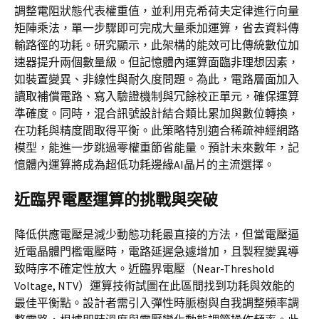
調整電阻狀態代表權重值，並利用克希荷夫定律進行向量
矩陣乘法，單一步驟即可完成大量乘加運算，省去資料傳
輸路徑的功耗。研究顯示，此架構的能效可比傳統數位加
速器提升兩個數量級。但記憶體內運算面臨非理想因素，
如裝置變異、非線性與耐久度問題。為此，電路層面加入
讀取補償電路、寫入驗證機制與冗餘校正單元，確保運算
準確度。同時，混合訊號設計結合類比累加與數位轉換，
在功耗與精度間取得平衡。此策略特別適合稀疏神經網路
模型，能進一步跳過零權重節省能量。預計未來數年，記
憶體內運算將成為超低功耗邊緣AI晶片的主流選擇。
近臨界電壓運算的挑戰與突破
降低供應電壓是減少動態功耗最直接的方法，但當電壓逼
近電晶體門檻電壓時，電路延遲急遽增加，且製程變異導
致時序不確定性放大。近臨界電壓（Near-Threshold
Voltage, NTV）運算技術試圖在此區間找到功耗與效能的
最佳平衡點。設計者需引入彈性時脈樹與自我調整頻率調