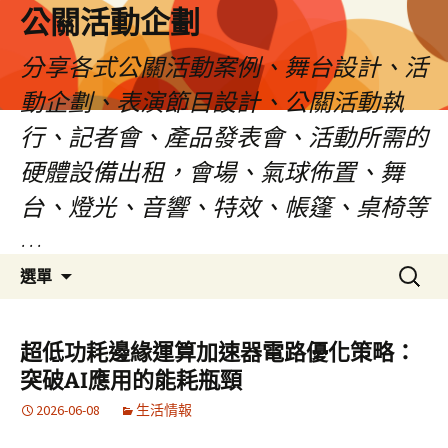
公關活動企劃
分享各式公關活動案例、舞台設計、活
動企劃、表演節目設計、公關活動執
行、記者會、產品發表會、活動所需的
硬體設備出租，會場、氣球佈置、舞
台、燈光、音響、特效、帳篷、桌椅等
…
跳
搜
選單
至
尋
主
關
要
鍵
超低功耗邊緣運算加速器電路優化策略：
內
字:
突破AI應用的能耗瓶頸
容
2026-06-08
生活情報