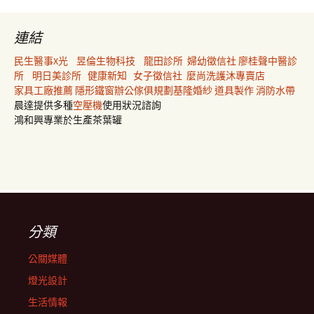
連結
民生醫事X光
昱倫生物科技
龍田診所
婦幼徵信社
廖桂聲中醫診
所
明日美診所
健康新知
女子徵信社
麼尚洗護沐專賣店
家具工廠推薦
隱形鐵窗
辦公傢俱規劃
基隆婚紗
道具製作
消防水帶
晨達提供多種
空壓機
使用狀況諮詢
鴻和興專業於生產茶葉罐
分類
公關媒體
燈光設計
生活情報