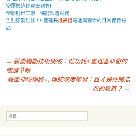
空壓機
這裡買最划算!
塑膠射出工廠
一條龍製造服務
告別頻繁維修！5 個延長
堆高機
電池與壽命的日常保養祕
訣
文
←
脈衝驅動技術突破：低功耗AI處理器研發的
關鍵革新
脈衝神經網路 vs 傳統深度學習：誰才是硬體能
章
效的贏家？
→
導
搜
覽
尋
關
鍵