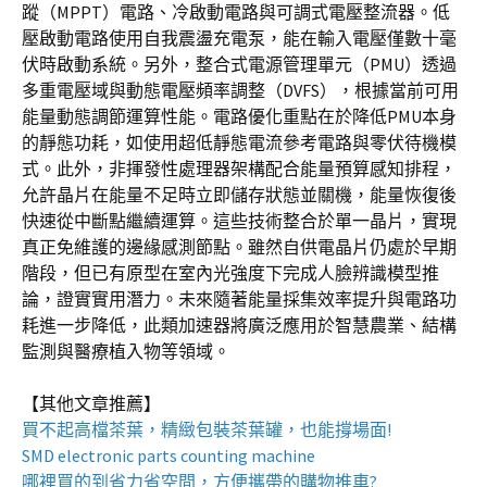
蹤（MPPT）電路、冷啟動電路與可調式電壓整流器。低
壓啟動電路使用自我震盪充電泵，能在輸入電壓僅數十毫
伏時啟動系統。另外，整合式電源管理單元（PMU）透過
多重電壓域與動態電壓頻率調整（DVFS），根據當前可用
能量動態調節運算性能。電路優化重點在於降低PMU本身
的靜態功耗，如使用超低靜態電流參考電路與零伏待機模
式。此外，非揮發性處理器架構配合能量預算感知排程，
允許晶片在能量不足時立即儲存狀態並關機，能量恢復後
快速從中斷點繼續運算。這些技術整合於單一晶片，實現
真正免維護的邊緣感測節點。雖然自供電晶片仍處於早期
階段，但已有原型在室內光強度下完成人臉辨識模型推
論，證實實用潛力。未來隨著能量採集效率提升與電路功
耗進一步降低，此類加速器將廣泛應用於智慧農業、結構
監測與醫療植入物等領域。
【其他文章推薦】
買不起高檔茶葉，精緻包裝
茶葉罐
，也能撐場面!
SMD electronic parts counting machine
哪裡買的到省力省空間，方便攜帶的
購物推車
?