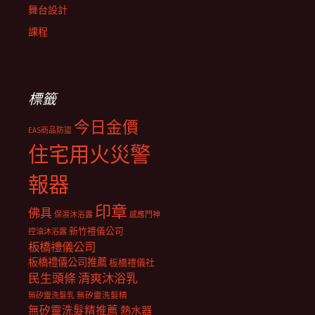
舞台設計
課程
標籤
今日金價
EAS商品防盜
住宅用火災警
報器
印章
佛具
保濕沐浴露
感應門神
新竹禮儀公司
控油沐浴露
板橋禮儀公司
板橋禮儀公司推薦
板橋禮儀社
民生頭條
清爽沐浴乳
無矽靈洗髮乳
無矽靈洗髮精
無矽靈洗髮精推薦
熱水器