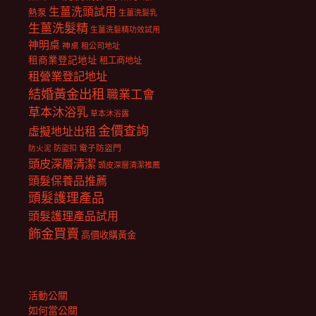
生薑洗頭試用
熱泵
生薑洗髮乳
生薑洗髮精
生薑洗髮精功效試用
神明桌
神桌
租公司地址
租商業登記地址
租工商地址
租營業登記地址
結婚黃金出租
職業工會
草本沐浴乳
草本沐浴露
金價查詢
虛擬地址出租
電子防盜門
防盜扣
防火泥
頭皮深層清潔
頭皮深層清潔推薦
頭髮保養品推薦
頭髮護理產品
頭髮護理產品試用
飾金買賣
高價收購黃金
活動公關
如何當公關