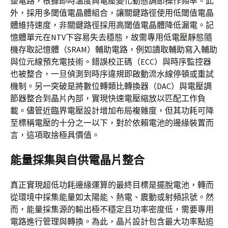
整電路，根據即時溫度與電壓變化動態調節操作頻率。此
外，採用多閾值電晶體組合，讓關鍵路徑使用低閾值電晶
體維持速度，非關鍵路徑採用高閾值電晶體降低漏電。記
憶體單元在NTV下容易失去穩態，故需專用低電壓靜態隨
機存取記憶體（SRAM）輔助電路，例如讀取輔助寫入輔助
與位元線預充電技術。錯誤校正碼（ECC）與時序監控器
也被整合，一旦偵測到時序違規即啟動流水線停頓或重試
機制。另一突破是將數位轉類比轉換器（DAC）與電壓調
節器整合到晶片內部，實現快速電壓縮放以匹配工作負
載。儘管近臨界電壓設計增加布局複雜度，但其功耗可降
至標稱電壓的十分之一以下，對於依賴電池的邊緣裝置而
言，這項取捨極具價值。
能量採集與自供電晶片整合
真正實現超低功耗邊緣運算的最終目標是擺脫電池，轉而
從環境中採集能量如太陽能、熱電、震動或射頻訊號。然
而，能量採集源的輸出極不穩定且功率密度低，需要專用
電路進行管理與轉換。為此，晶片設計包含最大功率點追