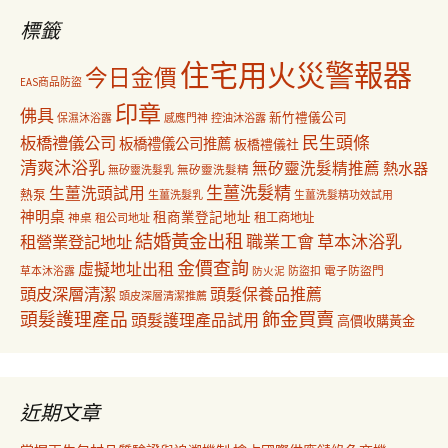
字:
標籤
住宅用火災警報器
今日金價
EAS商品防盜
印章
佛具
新竹禮儀公司
保濕沐浴露
感應門神
控油沐浴露
民生頭條
板橋禮儀公司
板橋禮儀公司推薦
板橋禮儀社
清爽沐浴乳
無矽靈洗髮精推薦
熱水器
無矽靈洗髮乳
無矽靈洗髮精
生薑洗髮精
生薑洗頭試用
熱泵
生薑洗髮乳
生薑洗髮精功效試用
神明桌
租商業登記地址
神桌
租工商地址
租公司地址
結婚黃金出租
職業工會
草本沐浴乳
租營業登記地址
金價查詢
虛擬地址出租
電子防盜門
草本沐浴露
防盜扣
防火泥
頭皮深層清潔
頭髮保養品推薦
頭皮深層清潔推薦
飾金買賣
頭髮護理產品
頭髮護理產品試用
高價收購黃金
近期文章