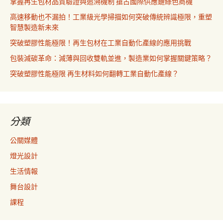
掌握再生包材品質驗證與追溯機制 搶占國際供應鏈綠色商機
高速移動也不漏拍！工業級光學掃描如何突破傳統辨識極限，重塑
智慧製造新未來
突破塑膠性能極限！再生包材在工業自動化產線的應用挑戰
包裝減碳革命：減薄與回收雙軌並進，製造業如何掌握關鍵策略？
突破塑膠性能極限 再生材料如何翻轉工業自動化產線？
分類
公關媒體
燈光設計
生活情報
舞台設計
課程