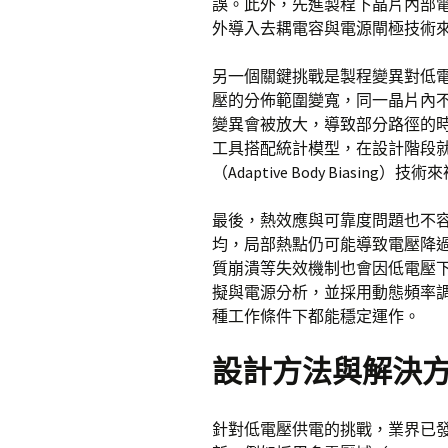
誤。此外，先進製程下晶片內部
外導入去耦電容與電源閘極技術
另一個關鍵挑戰是製程變異對低
壓的分佈範圍變寬，同一晶片內
變異會被放大，導致部分路徑的
工具搭配統計模型，在設計階段
（Adaptive Body Biasing）
最後，熱效應與可靠度問題也不
均，局部熱點仍可能導致電壓降
質崩潰等失效機制也會因低電壓
擬與電源分析，並採用動態頻率調
種工作條件下都能穩定運作。
設計方法與解決
針對低電壓供電的挑戰，業界已