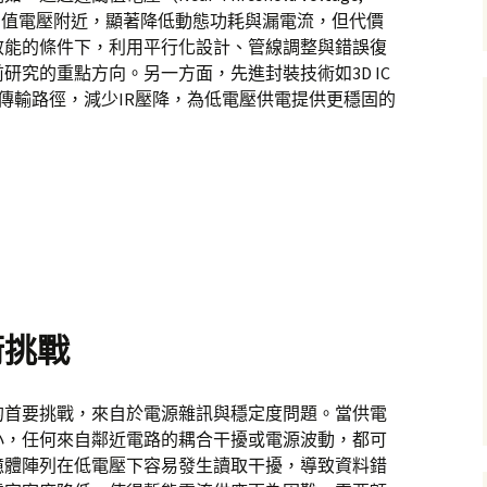
閾值電壓附近，顯著降低動態功耗與漏電流，但代價
效能的條件下，利用平行化設計、管線調整與錯誤復
研究的重點方向。另一方面，先進封裝技術如3D IC
源傳輸路徑，減少IR壓降，為低電壓供電提供更穩固的
術挑戰
的首要挑戰，來自於電源雜訊與穩定度問題。當供電
小，任何來自鄰近電路的耦合干擾或電源波動，都可
憶體陣列在低電壓下容易發生讀取干擾，導致資料錯