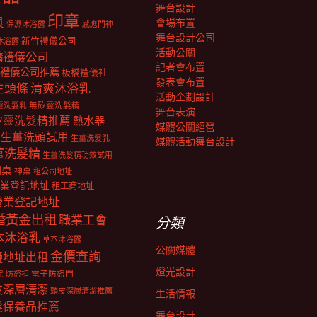
舞台設計
印章
具
會場布置
保濕沐浴露
感應門神
舞台設計公司
新竹禮儀公司
沐浴露
活動公關
橋禮儀公司
記者會布置
禮儀公司推薦
板橋禮儀社
發表會布置
生頭條
清爽沐浴乳
活動企劃設計
靈洗髮乳
無矽靈洗髮精
舞台表演
矽靈洗髮精推薦
熱水器
媒體公關經營
生薑洗頭試用
生薑洗髮乳
媒體活動舞台設計
薑洗髮精
生薑洗髮精功效試用
明桌
神桌
租公司地址
業登記地址
租工商地址
營業登記地址
婚黃金出租
職業工會
分類
本沐浴乳
草本沐浴露
公關媒體
金價查詢
擬地址出租
燈光設計
電子防盜門
防盜扣
泥
皮深層清潔
頭皮深層清潔推薦
生活情報
髮保養品推薦
舞台設計