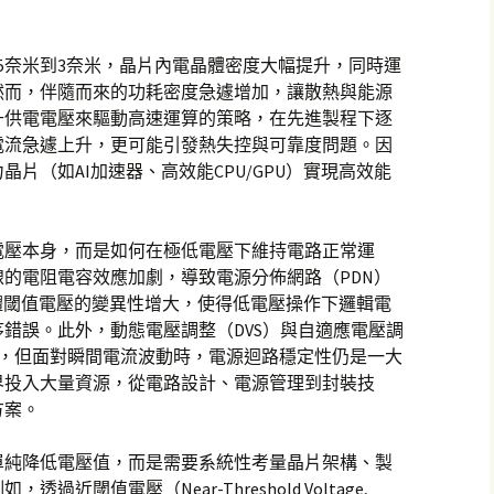
5奈米到3奈米，晶片內電晶體密度大幅提升，同時運
然而，伴隨而來的功耗密度急遽增加，讓散熱與能源
升供電電壓來驅動高速運算的策略，在先進製程下逐
電流急遽上升，更可能引發熱失控與可靠度問題。因
片（如AI加速器、高效能CPU/GPU）實現高效能
電壓本身，而是如何在極低電壓下維持電路正常運
的電阻電容效應加劇，導致電源分佈網路（PDN）
體閾值電壓的變異性增大，使得低電壓操作下邏輯電
錯誤。此外，動態電壓調整（DVS）與自適應電壓調
壓，但面對瞬間電流波動時，電源迴路穩定性仍是一大
界投入大量資源，從電路設計、電源管理到封裝技
方案。
單純降低電壓值，而是需要系統性考量晶片架構、製
近閾值電壓（Near-Threshold Voltage,