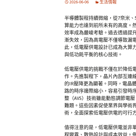
2026-06-06
生活情報
半導體製程持續微縮，從7奈米、
算能力也達到前所未有的高度。
效率成為嚴峻考驗。過去透過提
漸失效，因為高電壓不僅導致漏
此，低電壓供電設計已成為大算力晶
與低功耗平衡的核心技術。
低電壓供電的挑戰不僅在於降低
作。先進製程下，晶片內部互連線
的IR壓降更為顯著。同時，電晶
路的時序邊際縮小，容易引發時序
整（AVS）技術雖能動態調節電
難題。這些因素促使業界與學術
術，全面探索低電壓供電的可行
值得注意的是，低電壓供電並非
程變異、散熱設計與成本效益。例如，透過