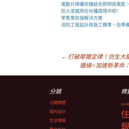
電動升降曬衣機
結合照明與風乾
防火漆
適用在何種環境中呢?
零售業
防損解決方案
消防工程
設計與施工標準，你準
文
←
打破摩爾定律！仿生大
邊緣AI加速新革
章
分類
標
導
公關媒體
EAS
覽
燈光設計
生活情報