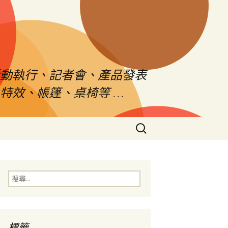
活動執行、記者會、產品發表
特效、帳篷、桌椅等 …
搜
尋
關
鍵
字:
搜
尋
關
鍵
字:
標籤