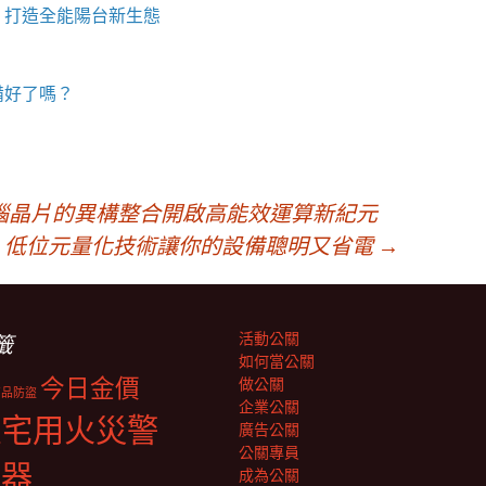
，打造全能陽台新生態
備好了嗎？
腦晶片的異構整合開啟高能效運算新紀元
命：低位元量化技術讓你的設備聰明又省電
→
活動公關
籤
如何當公關
今日金價
做公關
商品防盜
企業公關
住宅用火災警
廣告公關
公關專員
報器
成為公關