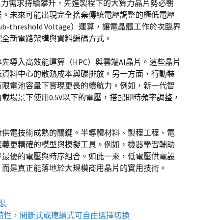
算力需求持續攀升，先進製程下的大算力晶片勢必朝
展。未來可能出現完全捨棄傳統電壓調整的極低電壓
hreshold Voltage）運算，讓電晶體工作於次臨界
配全新電路架構與資料編碼方式。
先導入高效能運算（HPC）與雲端AI晶片。這些晶片
低資料中心的散熱成本與碳排放。另一方面，行動裝
有限電池容量下實現更長的續航力。例如，新一代智
載場景下使用0.5V以下的電壓，搭配即時頻率調整，
壓供電技術成熟的關鍵。半導體材料、製程工程、電
定義更精確的模型與模擬工具。例如，機器學習輔助
尋最優的電壓與時序組合。如此一來，低電壓供電設
，而是真正能落地於大規模商用晶片的實用技術。
包裝
特性，間斷式或連續式可自由選擇切換