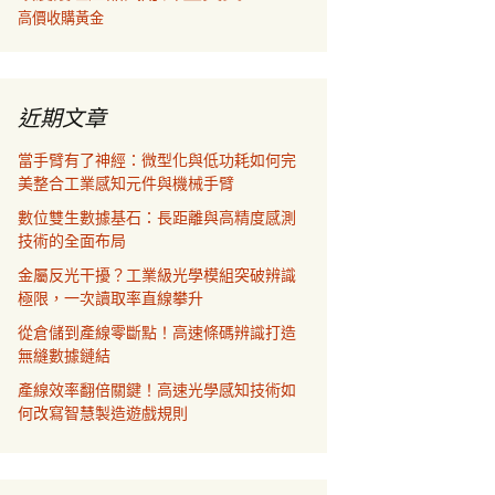
高價收購黃金
近期文章
當手臂有了神經：微型化與低功耗如何完
美整合工業感知元件與機械手臂
數位雙生數據基石：長距離與高精度感測
技術的全面布局
金屬反光干擾？工業級光學模組突破辨識
極限，一次讀取率直線攀升
從倉儲到產線零斷點！高速條碼辨識打造
無縫數據鏈結
產線效率翻倍關鍵！高速光學感知技術如
何改寫智慧製造遊戲規則