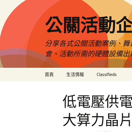
公關活動
分享各式公關活動案例、舞
會、活動所需的硬體設備出
跳
首頁
生活情報
Classifieds
至
主
要
低電壓供
內
容
大算力晶