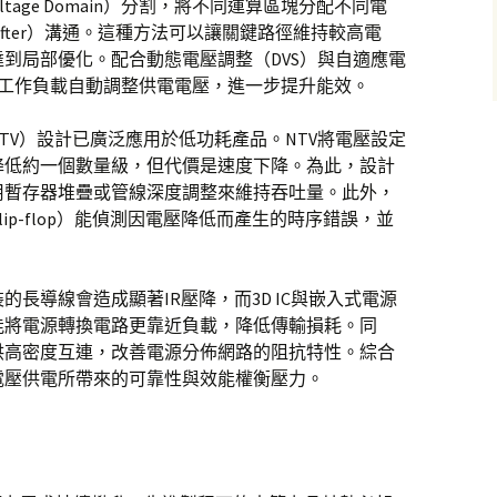
oltage Domain）分割，將不同運算區塊分配不同電
Shifter）溝通。這種方法可以讓關鍵路徑維持較高電
到局部優化。配合動態電壓調整（DVS）與自適應電
時工作負載自動調整供電電壓，進一步提升能效。
TV）設計已廣泛應用於低功耗產品。NTV將電壓設定
降低約一個數量級，但代價是速度下降。為此，設計
用暫存器堆疊或管線深度調整來維持吞吐量。此外，
flip-flop）能偵測因電壓降低而產生的時序錯誤，並
長導線會造成顯著IR壓降，而3D IC與嵌入式電源
能將電源轉換電路更靠近負載，降低傳輸損耗。同
供高密度互連，改善電源分佈網路的阻抗特性。綜合
電壓供電所帶來的可靠性與效能權衡壓力。