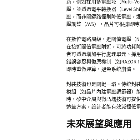
新，例如採用多電壓域（Multi-V
壓，並透過電平轉換器（Level 
壓，而非關鍵路徑則降低電壓，達
壓調整（AVS），晶片可根據即
在數位電路層級，近閾值電壓（N
在接近閾值電壓附近，可將功耗
者可透過增加平行處理單元、採
錯誤容忍與復原機制（如RAZOR 
即時重做運算，避免系統崩潰。
封裝技術也是關鍵一環。傳統封裝的
模組（如晶片內建電壓調節器）
時，矽中介層與微凸塊技術可提
這些方案，設計者能有效減輕低
未來展望與應用