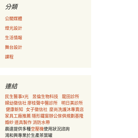
分類
公關媒體
燈光設計
生活情報
舞台設計
課程
連結
民生醫事X光
昱倫生物科技
龍田診所
婦幼徵信社
廖桂聲中醫診所
明日美診所
健康新知
女子徵信社
麼尚洗護沐專賣店
家具工廠推薦
隱形鐵窗
辦公傢俱規劃
基隆
婚紗
道具製作
消防水帶
晨達提供多種
空壓機
使用狀況諮詢
鴻和興專業於生產茶葉罐