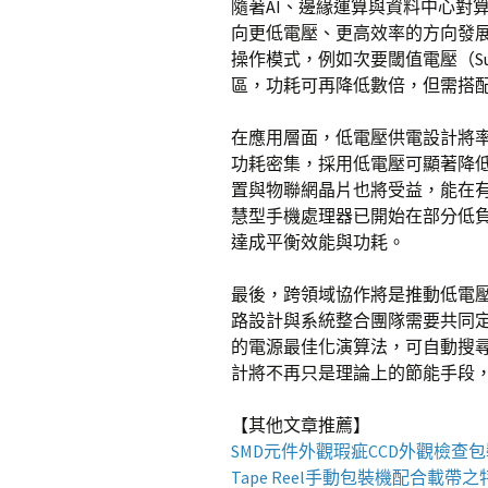
隨著AI、邊緣運算與資料中心對
向更低電壓、更高效率的方向發
操作模式，例如次要閾值電壓（Sub-t
區，功耗可再降低數倍，但需搭
在應用層面，低電壓供電設計將率
功耗密集，採用低電壓可顯著降
置與物聯網晶片也將受益，能在
慧型手機處理器已開始在部分低負
達成平衡效能與功耗。
最後，跨領域協作將是推動低電
路設計與系統整合團隊需要共同
的電源最佳化演算法，可自動搜
計將不再只是理論上的節能手段
【其他文章推薦】
SMD元件外觀瑕疵
CCD外觀檢查
Tape Reel手動包裝機
配合載帶之