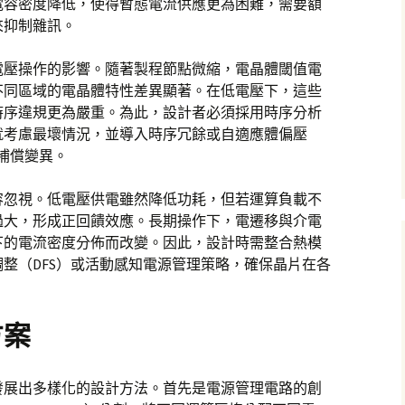
電容密度降低，使得暫態電流供應更為困難，需要額
來抑制雜訊。
電壓操作的影響。隨著製程節點微縮，電晶體閾值電
不同區域的電晶體特性差異顯著。在低電壓下，這些
時序違規更為嚴重。為此，設計者必須採用時序分析
就考慮最壞情況，並導入時序冗餘或自適應體偏壓
技術來補償變異。
容忽視。低電壓供電雖然降低功耗，但若運算負載不
過大，形成正回饋效應。長期操作下，電遷移與介電
下的電流密度分佈而改變。因此，設計時需整合熱模
整（DFS）或活動感知電源管理策略，確保晶片在各
方案
發展出多樣化的設計方法。首先是電源管理電路的創