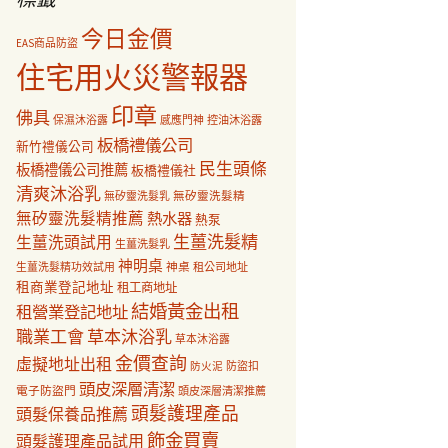
今日金價
EAS商品防盜
住宅用火災警報器
印章
佛具
保濕沐浴露
感應門神
控油沐浴露
板橋禮儀公司
新竹禮儀公司
民生頭條
板橋禮儀公司推薦
板橋禮儀社
清爽沐浴乳
無矽靈洗髮乳
無矽靈洗髮精
無矽靈洗髮精推薦
熱水器
熱泵
生薑洗髮精
生薑洗頭試用
生薑洗髮乳
神明桌
神桌
生薑洗髮精功效試用
租公司地址
租商業登記地址
租工商地址
結婚黃金出租
租營業登記地址
職業工會
草本沐浴乳
草本沐浴露
金價查詢
虛擬地址出租
防盜扣
防火泥
頭皮深層清潔
電子防盜門
頭皮深層清潔推薦
頭髮護理產品
頭髮保養品推薦
飾金買賣
頭髮護理產品試用