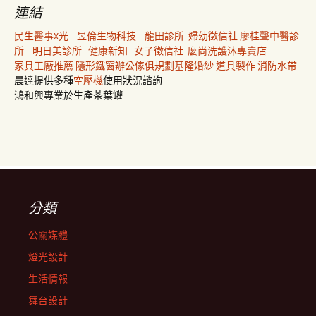
連結
民生醫事X光
昱倫生物科技
龍田診所
婦幼徵信社
廖桂聲中醫診
所
明日美診所
健康新知
女子徵信社
麼尚洗護沐專賣店
家具工廠推薦
隱形鐵窗
辦公傢俱規劃
基隆婚紗
道具製作
消防水帶
晨達提供多種
空壓機
使用狀況諮詢
鴻和興專業於生產茶葉罐
分類
公關媒體
燈光設計
生活情報
舞台設計