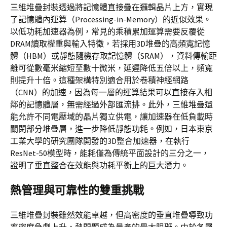
三維堆疊封裝透過將記憶體直接疊在邏輯晶片上方，實現
了記憶體內運算（Processing-in-Memory）的近似效果。
以低功耗加速器為例，常見的乘積累加運算需要反覆從
DRAM讀取權重與輸入特徵，若採用3D堆疊的高頻寬記憶
體（HBM）或靜態隨機存取記憶體（SRAM），資料傳輸距
離可從數毫米縮短至數十微米，延遲降低五倍以上，頻寬
則提升十倍。這種架構特別適合用於卷積神經網路
（CNN）的加速，因為每一層的運算結果可以直接存入相
鄰的記憶體層，無需經過外部匯流排。此外，三維堆疊還
能允許不同電壓域的晶片獨立供電，讓加速器在低負載時
關閉部分堆疊層，進一步降低靜態功耗。例如，日本東京
工業大學的研究團隊開發的3D整合加速器，在執行
ResNet-50模型時，能耗僅為傳統平面設計的三分之一，
證明了垂直整合在效能與功耗平衡上的巨大潛力。
熱管理與可靠性的雙重挑戰
三維堆疊封裝雖然效能卓越，但高密度的垂直堆疊導致功