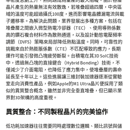
率密度急劇上升，熱問題成為量產的最大阻礙。由於各層
晶片產生的熱量無法有效散逸，若堆疊超過四層，中央區
域的溫度可能超過攝氏100度，進而影響電晶體漏電流與載
子遷移率。為解決此問題，業界發展出多種方案，包括在
堆疊層之間嵌入微型熱電冷卻器（TEC）、使用導熱係數
高的鑽石複合材料作為散熱通道，以及設計動態電壓頻率
調節（DVFS）策略來局部降低熱點溫度。同時，可靠性的
挑戰來自於熱膨脹係數（CTE）不匹配導致的應力，長期
運作可能引發微凸塊疲勞斷裂。台積電在其3D SoIC技術
中，透過無凸塊的直接鍵合（Hybrid Bonding）技術，不
僅減少了介面電阻，也降低了應力集中，使堆疊層的壽命
延長至十年以上。這些進展讓三維封裝加速器逐漸從實驗
室走向消費性產品，例如Apple的M1 Ultra晶片便採用了類
似的異質整合概念，雖然並非完全垂直堆疊，但已顯示業
界對3D架構的高度重視。
異質整合：不同製程晶片的完美協作
低功耗加速器往往需要同時處理數位邏輯、類比訊號與儲