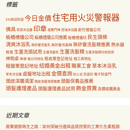
標籤
住宅用火災警報器
今日金價
EAS商品防盜
印章
佛具
新竹禮儀公司
保濕沐浴露
感應門神
控油沐浴露
民生頭條
板橋禮儀公司
板橋禮儀公司推薦
板橋禮儀社
清爽沐浴乳
無矽靈洗髮精推薦
熱水器
無矽靈洗髮乳
無矽靈洗髮精
生薑洗髮精
生薑洗頭試用
熱泵
生薑洗髮乳
生薑洗髮精功效試用
神明桌
租商業登記地址
神桌
租工商地址
租公司地址
結婚黃金出租
職業工會
草本沐浴乳
租營業登記地址
金價查詢
虛擬地址出租
電子防盜門
草本沐浴露
防盜扣
防火泥
頭皮深層清潔
頭髮保養品推薦
頭皮深層清潔推薦
飾金買賣
頭髮護理產品
頭髮護理產品試用
高價收購黃金
近期文章
廢棄塑膠再生之路：如何突破分選與品質控管的工業化生產瓶頸