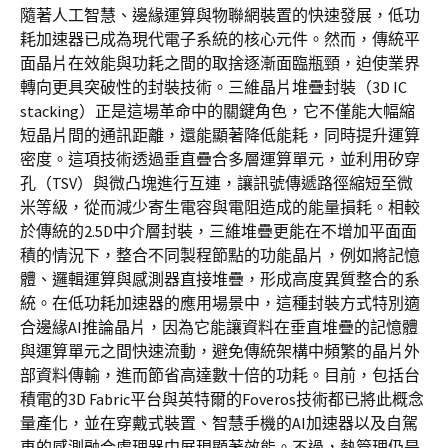
隨著人工智慧、邊緣運算與物聯網裝置的快速發展，低功
耗加速器已成為現代電子系統的核心元件。然而，傳統平
面晶片在效能與功耗之間的取捨逐漸面臨瓶頸，迫使業界
轉向更具突破性的封裝技術。三維晶片堆疊封裝（3D IC
stacking）正是這場革命中的關鍵角色，它不僅能大幅縮
短晶片間的通訊距離，還能顯著降低能耗，同時提升運算
密度。這項技術透過垂直疊合多層運算單元，並利用矽穿
孔（TSV）與微凸塊進行互連，讓訊號傳遞路徑縮短至微
米等級，從而減少寄生電容與電阻造成的能量損耗。相較
於傳統的2.5D中介層封裝，三維堆疊更能在不增加平面面
積的情況下，整合不同製程節點的功能晶片，例如將記憶
體、邏輯運算與感測器直接堆疊，形成高度異質整合的系
統。在低功耗加速器的應用場景中，這種封裝方式特別適
合邊緣AI推論晶片，因為它能讓資料在垂直堆疊的記憶體
與運算單元之間快速流動，避免傳統架構中頻繁的晶片外
部資料傳輸，進而節省高達數十倍的功耗。目前，包括台
積電的3D Fabric平台與英特爾的Foveros技術都已將此概念
量產化，並在穿戴式裝置、智慧手機的AI加速器以及自駕
車的感測融合處理器中展現顯著效能。不過，熱管理仍是