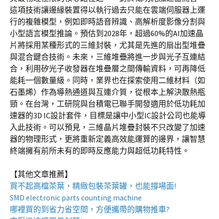
這項技術讓邊緣裝置得以執行過去只能在雲端伺服器上運
行的複雜模型，例如即時語音辨識、高解析度影像分割與
小型語言模型推論。預估到2028年，超過60%的AI加速晶
片將採用某種形式的三維封裝，尤其是先進的扇出型堆疊
與混合鍵合技術。未來，三維堆疊將進一步與光子互連結
合，利用矽光子收發器在堆疊層之間傳輸資料，可再降低
能耗一個數量級。同時，業界也在探索使用二維材料（如
石墨烯）作為導熱通道與互連介質，從根本上解決散熱瓶
頸。在台灣，工研院與台積電已聯手開發適用於低功耗加
速器的3D IC設計套件，目標是讓中小型IC設計公司也能導
入此技術。可以預見，三維晶片堆疊封裝不只改變了加速
器的物理形式，更將重新定義高效能運算的邊界，讓智慧
終端擁有前所未有的即時反應能力與超低功耗特性。
【其他文章推薦】
買不起高檔茶葉，精緻包裝
茶葉罐
，也能撐場面!
SMD electronic parts counting machine
哪裡買的到省力省空間，方便攜帶的
購物推車
?