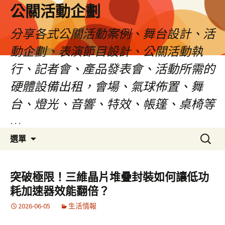
公關活動企劃
分享各式公關活動案例、舞台設計、活
動企劃、表演節目設計、公關活動執
行、記者會、產品發表會、活動所需的
硬體設備出租，會場、氣球佈置、舞
台、燈光、音響、特效、帳篷、桌椅等
…
跳
搜
選單
至
尋
主
關
要
鍵
突破極限！三維晶片堆疊封裝如何讓低功
內
字:
耗加速器效能翻倍？
容
2026-06-05
生活情報