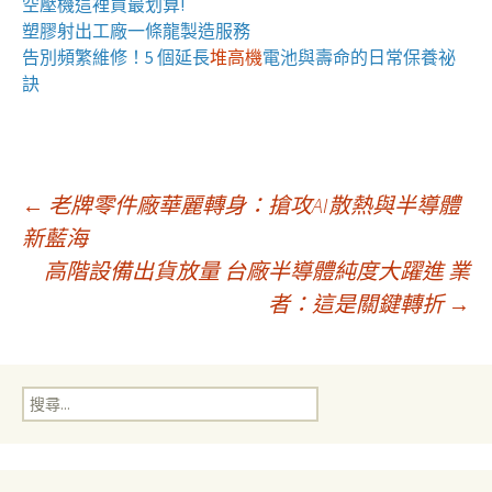
空壓機
這裡買最划算!
塑膠射出工廠
一條龍製造服務
告別頻繁維修！5 個延長
堆高機
電池與壽命的日常保養祕
訣
文
←
老牌零件廠華麗轉身：搶攻AI散熱與半導體
新藍海
高階設備出貨放量 台廠半導體純度大躍進 業
章
者：這是關鍵轉折
→
導
搜
覽
尋
關
鍵
字: