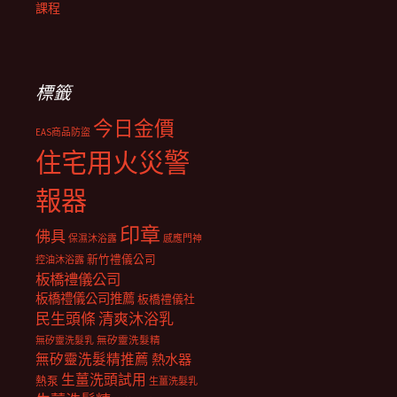
課程
標籤
今日金價
EAS商品防盜
住宅用火災警
報器
印章
佛具
保濕沐浴露
感應門神
新竹禮儀公司
控油沐浴露
板橋禮儀公司
板橋禮儀公司推薦
板橋禮儀社
民生頭條
清爽沐浴乳
無矽靈洗髮乳
無矽靈洗髮精
無矽靈洗髮精推薦
熱水器
生薑洗頭試用
熱泵
生薑洗髮乳