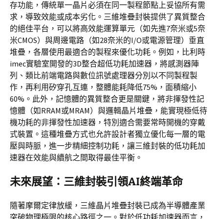
存功能，傳統單一晶片必須在同一製程節點上妥協所有需
求，導致效能或成本劣化。三維堆疊封裝提供了異質整合
的絕佳平台，可以將高效能運算單元（如先進7奈米或5奈
米CMOS）與周邊電路（如28奈米的I/O或電源管理）垂直
堆疊，各層使用最適合的製程來優化功耗。例如，比利時
imec實驗室開發的3D整合超低功耗加速器，將感測器陣
列、類比前端電路與數位訊號處理器分別以不同製程製
作，再利用矽穿孔互連，整體能耗降低75%，面積縮小
60%。此外，記憶體的異質整合更是關鍵，將非揮發性記
憶體（如RRAM或MRAM）與邏輯晶片堆疊，能實現極低待
機功耗的非揮發性加速器，特別適合需要常時開機的穿戴
式裝置。這種堆疊方式也允許設計者獨立優化每一層的電
壓與時脈，進一步精細控制功耗，讓三維封裝的低功耗加
速器在效能與續航之間取得最佳平衡。
未來展望：三維封裝引領AI終端革命
隨著摩爾定律放緩，三維晶片堆疊封裝已成為半導體產業
突破物理極限的核心路徑之一。對於低功耗加速器而言，