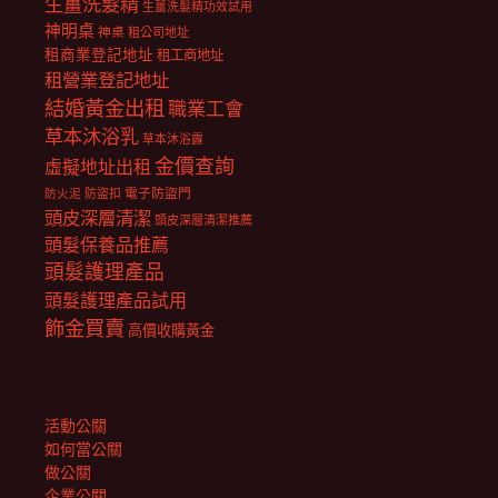
生薑洗髮精
生薑洗髮精功效試用
神明桌
神桌
租公司地址
租商業登記地址
租工商地址
租營業登記地址
結婚黃金出租
職業工會
草本沐浴乳
草本沐浴露
金價查詢
虛擬地址出租
電子防盜門
防盜扣
防火泥
頭皮深層清潔
頭皮深層清潔推薦
頭髮保養品推薦
頭髮護理產品
頭髮護理產品試用
飾金買賣
高價收購黃金
活動公關
如何當公關
做公關
企業公關