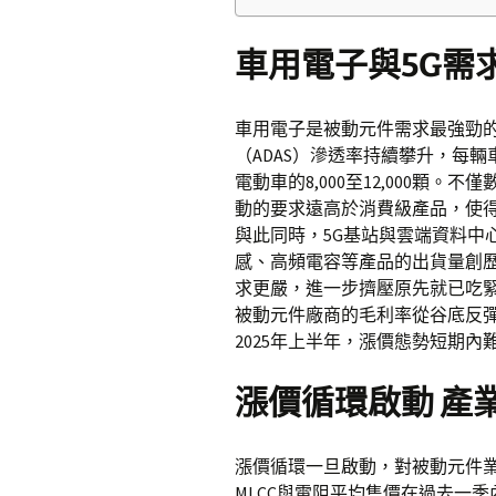
車用電子與5G需
車用電子是被動元件需求最強勁
（ADAS）滲透率持續攀升，每輛車
電動車的8,000至12,000顆
動的要求遠高於消費級產品，使
與此同時，5G基站與雲端資料中
感、高頻電容等產品的出貨量創歷
求更嚴，進一步擠壓原先就已吃
被動元件廠商的毛利率從谷底反
2025年上半年，漲價態勢短期內
漲價循環啟動 產
漲價循環一旦啟動，對被動元件
MLCC與電阻平均售價在過去一季