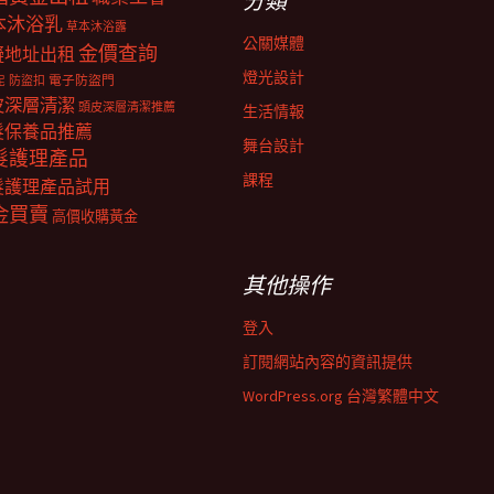
分類
本沐浴乳
草本沐浴露
公關媒體
金價查詢
擬地址出租
燈光設計
電子防盜門
防盜扣
泥
皮深層清潔
頭皮深層清潔推薦
生活情報
髮保養品推薦
舞台設計
髮護理產品
課程
髮護理產品試用
金買賣
高價收購黃金
其他操作
登入
訂閱網站內容的資訊提供
WordPress.org 台灣繁體中文