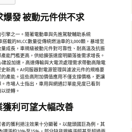
求爆發 被動元件供不求
的引擎之一。隨著電動車與先進駕駛輔助系統
搭載的MLCC數量從傳統燃油車的3,000顆，暴增至
。不僅數量成長，車規級被動元件對可靠性、耐高溫及抗振
得產能門檻更高，供給擴張速度明顯落後需求增長。
心建設加速，高速傳輸與大電流處理需求帶動高階電
史新高。AI伺服器對電源管理與濾波元件的規格要
緊的產能。這些高附加價值應用不僅支撐價格，更讓
彈。市場人士指出，車用與網通訂單能見度已看到
難以逆轉。
業獲利可望大幅改善
業者的獲利挹注效果十分顯著。以龍頭國巨為例，其
內調漲約10%至15%，部分缺貨規格漲幅甚至超過兩