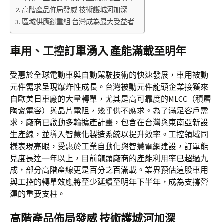
高階產品佈局發威 技術護城河加深
區域供應鏈重組 台灣成為最大受益者
車用、工控訂單湧入 產能滿載至明年
受惠於全球電動車與自動駕駛技術的快速發展，車用被動
元件需求呈現爆炸性成長。台灣被動元件龍頭企業接獲來
自歐美日車廠的大量轉單，尤其是高可靠度的MLCC（積層
陶瓷電容）與晶片電阻，幾乎供不應求。為了滿足客戶需
求，廠商已啟動多輪擴產計畫，包含在台灣與東南亞新設
生產線，並導入智慧化製造系統以提升效率。工控領域同
樣表現亮眼，受惠於工業自動化與智慧電網建設，訂單能
見度長達一年以上，目前龍頭廠商的產能利用率已超過九
成，部分高階產線更是百分之百滿載。業界預估這股車用
與工控的轉單效應將至少延續至明年下半年，成為支撐營
運的重要支柱。
高階產品佈局發威 技術護城河加深