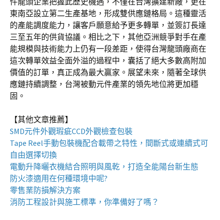
件龍頭企業把握此歷史機遇，不僅在台灣擴建新廠，更在
東南亞設立第二生產基地，形成雙供應鏈格局。這種靈活
的產能調度能力，讓客戶願意給予更多轉單，並簽訂長達
三至五年的供貨協議。相比之下，其他亞洲競爭對手在產
能規模與技術能力上仍有一段差距，使得台灣龍頭廠商在
這次轉單效益全面外溢的過程中，囊括了絕大多數高附加
價值的訂單，真正成為最大贏家。展望未來，隨著全球供
應鏈持續調整，台灣被動元件產業的領先地位將更加穩
固。
【其他文章推薦】
SMD元件外觀瑕疵
CCD外觀檢查包裝
Tape Reel手動包裝機
配合載帶之特性，間斷式或連續式可
自由選擇切換
電動升降曬衣機
結合照明與風乾，打造全能陽台新生態
防火漆
適用在何種環境中呢?
零售業
防損解決方案
消防工程
設計與施工標準，你準備好了嗎？