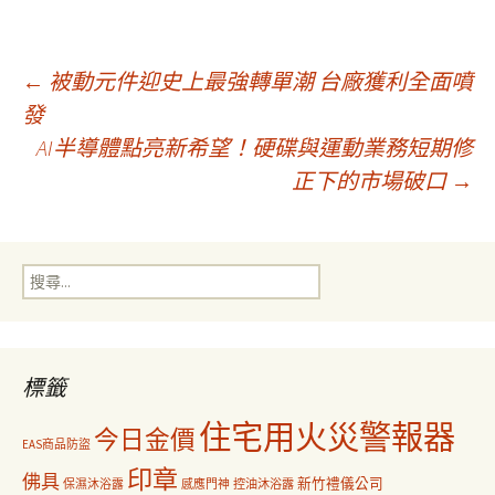
文
←
被動元件迎史上最強轉單潮 台廠獲利全面噴
發
AI半導體點亮新希望！硬碟與運動業務短期修
章
正下的市場破口
→
導
搜
覽
尋
關
鍵
字:
標籤
住宅用火災警報器
今日金價
EAS商品防盜
印章
佛具
新竹禮儀公司
保濕沐浴露
感應門神
控油沐浴露