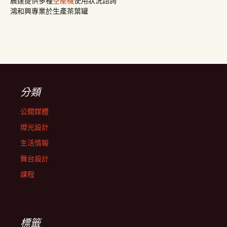
晨達提供多種
空壓機
使用狀況諮詢
鴻和興專業於生產茶葉罐
分類
公關媒體
燈光設計
生活情報
舞台設計
課程
標籤