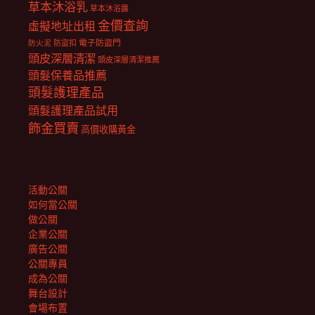
草本沐浴乳
草本沐浴露
金價查詢
虛擬地址出租
電子防盜門
防盜扣
防火泥
頭皮深層清潔
頭皮深層清潔推薦
頭髮保養品推薦
頭髮護理產品
頭髮護理產品試用
飾金買賣
高價收購黃金
活動公關
如何當公關
做公關
企業公關
廣告公關
公關專員
成為公關
舞台設計
會場布置