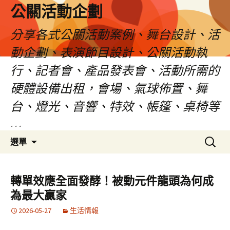
公關活動企劃
分享各式公關活動案例、舞台設計、活
動企劃、表演節目設計、公關活動執
行、記者會、產品發表會、活動所需的
硬體設備出租，會場、氣球佈置、舞
台、燈光、音響、特效、帳篷、桌椅等
…
跳
搜
選單
至
尋
主
關
要
鍵
轉單效應全面發酵！被動元件龍頭為何成
內
字:
為最大贏家
容
2026-05-27
生活情報