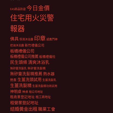
今日金價
EAS商品防盜
住宅用火災警
報器
印章
佛具
保濕沐浴露
感應門神
新竹禮儀公司
控油沐浴露
板橋禮儀公司
板橋禮儀公司推薦
板橋禮儀社
民生頭條
清爽沐浴乳
無矽靈洗髮乳
無矽靈洗髮精
無矽靈洗髮精推薦
熱水器
生薑洗頭試用
熱泵
生薑洗髮乳
生薑洗髮精
生薑洗髮精功效試用
神明桌
神桌
租公司地址
租商業登記地址
租工商地址
租營業登記地址
結婚黃金出租
職業工會