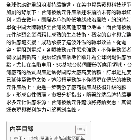
全球供應鏈重組浪潮持續推進，在美中貿易戰與科技競爭
加劇的背景下，台灣被動元件產業迎來前所未有的轉單紅
利。過去數年，國際客戶為降低地緣政治風險，紛紛將訂
單從中國大陸轉移至台灣及其他東南亞地區，而台灣被動
元件龍頭企業憑藉其成熟的生產技術、穩定的良率與完整
的供應鏈支援，成功承接了這波外溢的轉單效益。從電
容、電阻到電感，各類被動元件需求強勁，不僅帶動業者
營收屢創新高，更讓整體產業地位躍升為全球關鍵供應節
點。尤其在高階車用、5G基地台與伺服器等應用領域，台
灣廠商的品質與產能獲得國際大廠高度信賴，訂單能見度
已延伸至數季之後。這股轉單動能不僅體現在傳統的被動
元件產品上，更進一步刺激了廠商擴產與技術升級的腳
步，形成良性循環。市場分析指出，隨著終端品牌持續要
求多元化供應來源，台灣被動元件龍頭將持續受惠，其營
運表現與獲利能力可望再創高峰。
內容目錄
車用、工控訂單湧入 產能滿載至明年