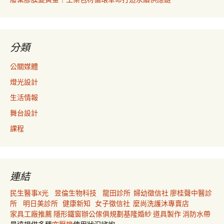
分類
公關媒體
燈光設計
生活情報
舞台設計
課程
連結
民生醫事X光
昱倫生物科技
龍田診所
婦幼徵信社
廖桂聲中醫診
所
明日美診所
健康新知
女子徵信社
麼尚洗護沐專賣店
家具工廠推薦
隱形鐵窗
辦公傢俱規劃
基隆婚紗
道具製作
消防水帶