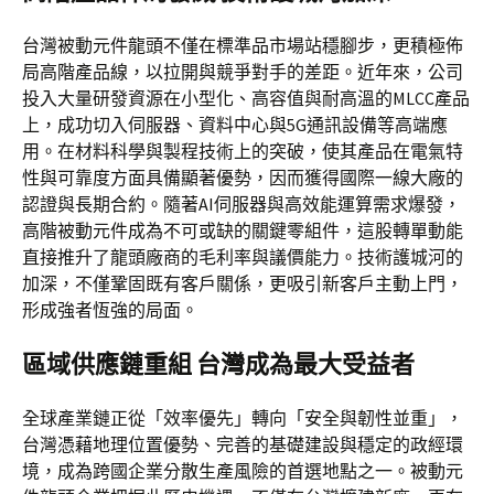
台灣被動元件龍頭不僅在標準品市場站穩腳步，更積極佈
局高階產品線，以拉開與競爭對手的差距。近年來，公司
投入大量研發資源在小型化、高容值與耐高溫的MLCC產品
上，成功切入伺服器、資料中心與5G通訊設備等高端應
用。在材料科學與製程技術上的突破，使其產品在電氣特
性與可靠度方面具備顯著優勢，因而獲得國際一線大廠的
認證與長期合約。隨著AI伺服器與高效能運算需求爆發，
高階被動元件成為不可或缺的關鍵零組件，這股轉單動能
直接推升了龍頭廠商的毛利率與議價能力。技術護城河的
加深，不僅鞏固既有客戶關係，更吸引新客戶主動上門，
形成強者恆強的局面。
區域供應鏈重組 台灣成為最大受益者
全球產業鏈正從「效率優先」轉向「安全與韌性並重」，
台灣憑藉地理位置優勢、完善的基礎建設與穩定的政經環
境，成為跨國企業分散生產風險的首選地點之一。被動元