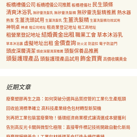
民生頭條
板橋禮儀公司
板橋禮儀公司推薦
板橋禮儀社
清爽沐浴乳
無矽靈洗髮精推薦
熱水器
無矽靈洗髮乳
無矽靈洗髮精
生薑洗髮精
生薑洗頭試用
熱泵
生薑洗髮乳
生薑洗髮精功效試用
神明桌
租商業登記地址
神桌
租工商地址
租公司地址
結婚黃金出租
職業工會
草本沐浴乳
租營業登記地址
金價查詢
虛擬地址出租
電子防盜門
草本沐浴露
防盜扣
防火泥
頭皮深層清潔
頭髮保養品推薦
頭皮深層清潔推薦
飾金買賣
頭髮護理產品
頭髮護理產品試用
高價收購黃金
近期文章
廢棄塑膠再生之路：如何突破分選與品質控管的工業化生產瓶頸
回收追溯標準確立 高科技產業綠色包材轉型新契機
別再把工業包裝當廢棄物！循環經濟商業模式讓清運成本變獲利
告別高反光卡關與微型化極限：直接零件標記技術開啟自動化新局
廢棄膠膜變黃金！工業包材循環革命打造永續供應鏈