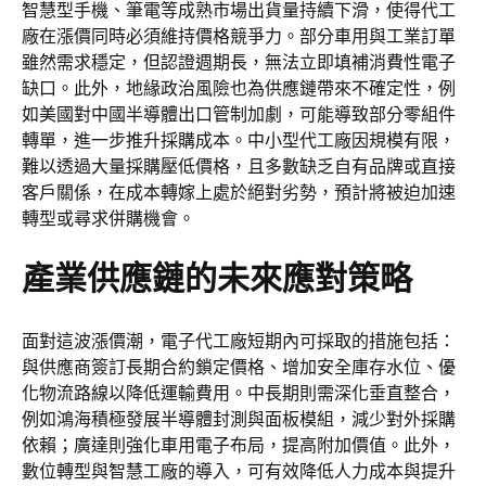
智慧型手機、筆電等成熟市場出貨量持續下滑，使得代工
廠在漲價同時必須維持價格競爭力。部分車用與工業訂單
雖然需求穩定，但認證週期長，無法立即填補消費性電子
缺口。此外，地緣政治風險也為供應鏈帶來不確定性，例
如美國對中國半導體出口管制加劇，可能導致部分零組件
轉單，進一步推升採購成本。中小型代工廠因規模有限，
難以透過大量採購壓低價格，且多數缺乏自有品牌或直接
客戶關係，在成本轉嫁上處於絕對劣勢，預計將被迫加速
轉型或尋求併購機會。
產業供應鏈的未來應對策略
面對這波漲價潮，電子代工廠短期內可採取的措施包括：
與供應商簽訂長期合約鎖定價格、增加安全庫存水位、優
化物流路線以降低運輸費用。中長期則需深化垂直整合，
例如鴻海積極發展半導體封測與面板模組，減少對外採購
依賴；廣達則強化車用電子布局，提高附加價值。此外，
數位轉型與智慧工廠的導入，可有效降低人力成本與提升