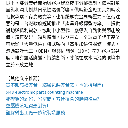
良率。部分業者開始與客戶建立成本分攤機制，依照訂單
量與利潤比例共同承擔漲價影響。供應鏈金融工具如應收
帳款承購、存貨融資等，也能緩解資金周轉壓力。值得注
意的是，台灣政府近期推出「產業升級轉型方案」，提供
補助與低利貸款，協助中小型代工廠導入自動化與節能設
備，這無疑是一項及時雨。長期來看，全球電子代工產業
可能從「大量低價」模式轉向「高附加價值服務」模式，
透過設計代工（ODM）與共同開發（JDM）提升客戶黏著
度。唯有靈活應變、持續創新，才能在成本高漲的環境中
立於不敗之地。
【其他文章推薦】
買不起高檔茶葉，精緻包裝
茶葉罐
，也能撐場面!
SMD electronic parts counting machine
哪裡買的到省力省空間，方便攜帶的
購物推車
?
空壓機
這裡買最划算!
塑膠射出工廠
一條龍製造服務