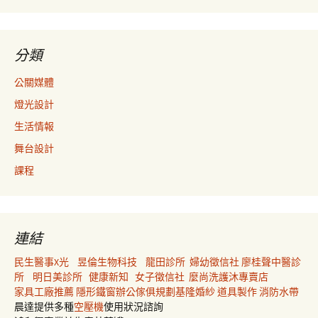
分類
公關媒體
燈光設計
生活情報
舞台設計
課程
連結
民生醫事X光
昱倫生物科技
龍田診所
婦幼徵信社
廖桂聲中醫診
所
明日美診所
健康新知
女子徵信社
麼尚洗護沐專賣店
家具工廠推薦
隱形鐵窗
辦公傢俱規劃
基隆婚紗
道具製作
消防水帶
晨達提供多種
空壓機
使用狀況諮詢