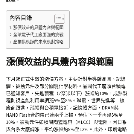
內容目錄
漲價效益的具體內容與範圍
全球電子代工廠面臨的挑戰
產業供應鏈的未來應對策略
漲價效益的具體內容與範圍
下月起正式生效的漲價方案，主要針對半導體晶圓、記憶
體、被動元件及部分關鍵化學材料。晶圓代工龍頭台積電
已通知客戶，先進製程（7奈米以下）漲幅約10%，成熟製
程則視產能利用率調漲5%至8%。聯電、世界先進等二線
廠商跟進，漲幅與台積電接近。記憶體方面，DRAM與
NAND Flash合約價已連兩季上揚，預估下一季再漲5%至
10%。被動元件如積層陶瓷電容（MLCC）與電阻，因日系
與台系大廠調漲，平均漲幅約8%至12%。此外，印刷電路