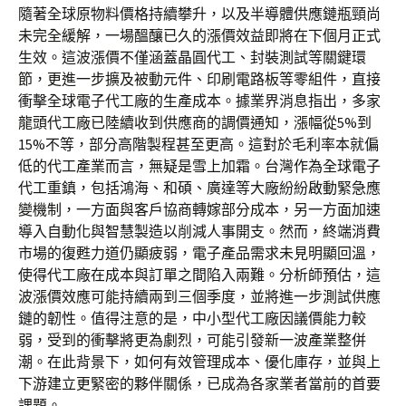
隨著全球原物料價格持續攀升，以及半導體供應鏈瓶頸尚
未完全緩解，一場醞釀已久的漲價效益即將在下個月正式
生效。這波漲價不僅涵蓋晶圓代工、封裝測試等關鍵環
節，更進一步擴及被動元件、印刷電路板等零組件，直接
衝擊全球電子代工廠的生產成本。據業界消息指出，多家
龍頭代工廠已陸續收到供應商的調價通知，漲幅從5%到
15%不等，部分高階製程甚至更高。這對於毛利率本就偏
低的代工產業而言，無疑是雪上加霜。台灣作為全球電子
代工重鎮，包括鴻海、和碩、廣達等大廠紛紛啟動緊急應
變機制，一方面與客戶協商轉嫁部分成本，另一方面加速
導入自動化與智慧製造以削減人事開支。然而，終端消費
市場的復甦力道仍顯疲弱，電子產品需求未見明顯回溫，
使得代工廠在成本與訂單之間陷入兩難。分析師預估，這
波漲價效應可能持續兩到三個季度，並將進一步測試供應
鏈的韌性。值得注意的是，中小型代工廠因議價能力較
弱，受到的衝擊將更為劇烈，可能引發新一波產業整併
潮。在此背景下，如何有效管理成本、優化庫存，並與上
下游建立更緊密的夥伴關係，已成為各家業者當前的首要
課題。