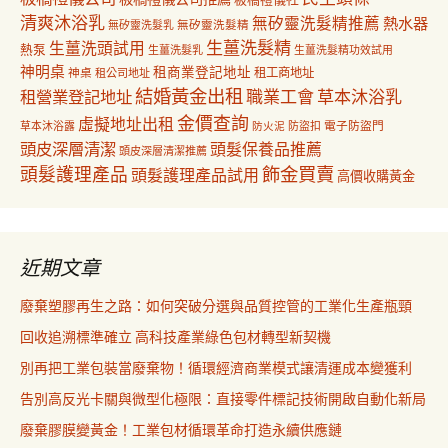
清爽沐浴乳
無矽靈洗髮精推薦
熱水器
無矽靈洗髮乳
無矽靈洗髮精
生薑洗髮精
生薑洗頭試用
熱泵
生薑洗髮乳
生薑洗髮精功效試用
神明桌
租商業登記地址
神桌
租工商地址
租公司地址
結婚黃金出租
職業工會
草本沐浴乳
租營業登記地址
金價查詢
虛擬地址出租
電子防盜門
草本沐浴露
防盜扣
防火泥
頭皮深層清潔
頭髮保養品推薦
頭皮深層清潔推薦
飾金買賣
頭髮護理產品
頭髮護理產品試用
高價收購黃金
近期文章
廢棄塑膠再生之路：如何突破分選與品質控管的工業化生產瓶頸
回收追溯標準確立 高科技產業綠色包材轉型新契機
別再把工業包裝當廢棄物！循環經濟商業模式讓清運成本變獲利
告別高反光卡關與微型化極限：直接零件標記技術開啟自動化新局
廢棄膠膜變黃金！工業包材循環革命打造永續供應鏈