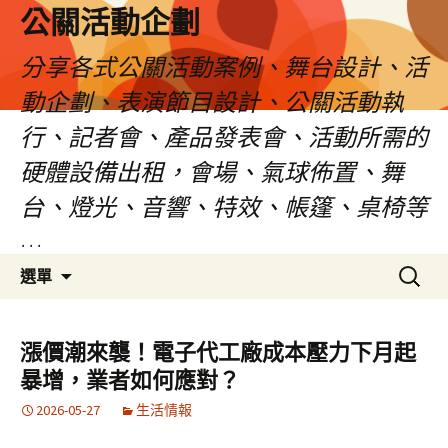
公關活動企劃
分享各式公關活動案例、舞台設計、活
動企劃、表演節目設計、公關活動執
行、記者會、產品發表會、活動所需的
硬體設備出租，會場、氣球佈置、舞
台、燈光、音響、特效、帳篷、桌椅等
…
跳
搜
選單
至
尋
主
關
要
鍵
漲價潮來襲！電子代工廠成本壓力下月起
內
字:
暴增，業者如何應對？
容
2026-05-27
生活情報