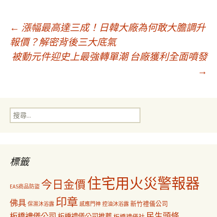
文
←
漲幅最高達三成！日韓大廠為何敢大膽調升
報價？解密背後三大底氣
被動元件迎史上最強轉單潮 台廠獲利全面噴發
章
→
導
搜
覽
尋
關
鍵
字:
標籤
住宅用火災警報器
今日金價
EAS商品防盜
印章
佛具
新竹禮儀公司
保濕沐浴露
感應門神
控油沐浴露
民生頭條
板橋禮儀公司
板橋禮儀公司推薦
板橋禮儀社