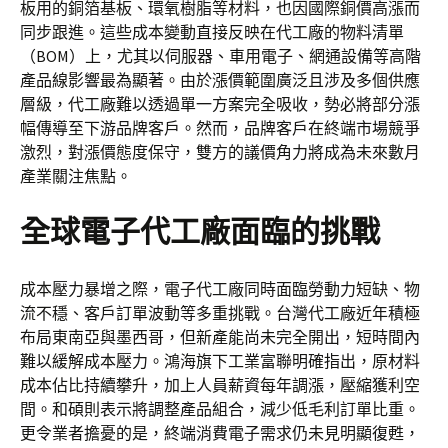
板用的銅箔基板、環氧樹脂等材料，也因國際銅價高漲而
同步跟進。這些成本變動直接反映在代工廠的物料清單
（BOM）上，尤其以伺服器、車用電子、網通設備等高階
產品線影響最為顯著。由於漲價範圍廣泛且涉及多個供應
層級，代工廠難以透過單一方案完全吸收，勢必將部分漲
幅傳導至下游品牌客戶。然而，品牌客戶在終端市場競爭
激烈，對漲價態度保守，雙方的議價角力將成為未來數月
產業關注焦點。
全球電子代工廠面臨的挑戰
成本壓力暴增之際，電子代工廠同時面臨勞動力短缺、物
流不穩、客戶訂單波動等多重挑戰。台灣代工廠近年積極
布局東南亞與墨西哥，但新產能尚未完全開出，短時間內
難以緩解成本壓力。鴻海旗下工業富聯明確指出，原材料
成本佔比持續攀升，加上人員薪資每年調漲，壓縮獲利空
間。和碩則表示將調整產品組合，減少低毛利訂單比重。
更令業者擔憂的是，終端消費電子需求仍未見明顯復甦，