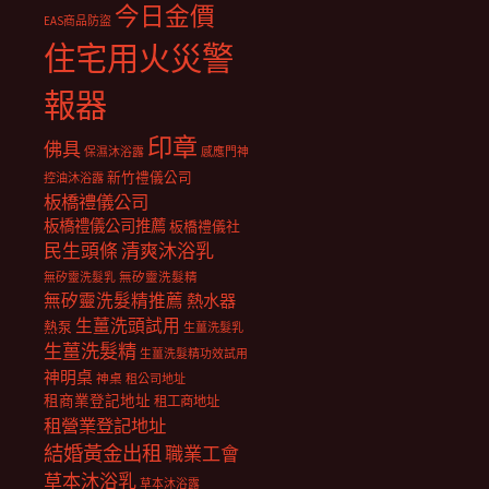
今日金價
EAS商品防盜
住宅用火災警
報器
印章
佛具
保濕沐浴露
感應門神
新竹禮儀公司
控油沐浴露
板橋禮儀公司
板橋禮儀公司推薦
板橋禮儀社
民生頭條
清爽沐浴乳
無矽靈洗髮乳
無矽靈洗髮精
無矽靈洗髮精推薦
熱水器
生薑洗頭試用
熱泵
生薑洗髮乳
生薑洗髮精
生薑洗髮精功效試用
神明桌
神桌
租公司地址
租商業登記地址
租工商地址
租營業登記地址
結婚黃金出租
職業工會
草本沐浴乳
草本沐浴露