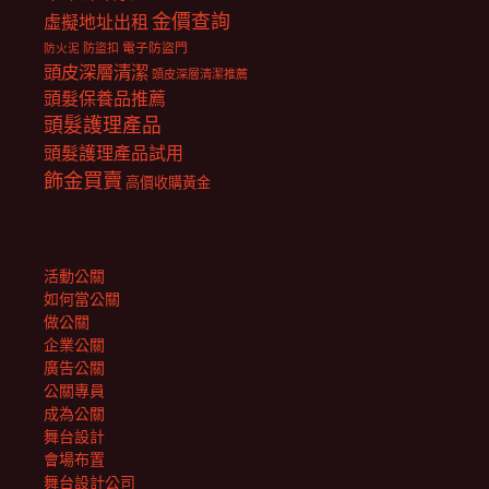
金價查詢
虛擬地址出租
電子防盜門
防盜扣
防火泥
頭皮深層清潔
頭皮深層清潔推薦
頭髮保養品推薦
頭髮護理產品
頭髮護理產品試用
飾金買賣
高價收購黃金
活動公關
如何當公關
做公關
企業公關
廣告公關
公關專員
成為公關
舞台設計
會場布置
舞台設計公司