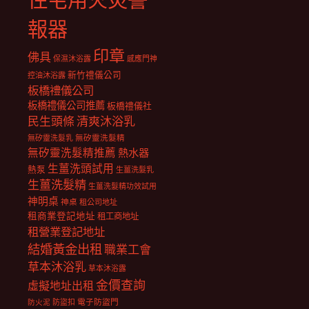
報器
印章
佛具
保濕沐浴露
感應門神
新竹禮儀公司
控油沐浴露
板橋禮儀公司
板橋禮儀公司推薦
板橋禮儀社
民生頭條
清爽沐浴乳
無矽靈洗髮乳
無矽靈洗髮精
無矽靈洗髮精推薦
熱水器
生薑洗頭試用
熱泵
生薑洗髮乳
生薑洗髮精
生薑洗髮精功效試用
神明桌
神桌
租公司地址
租商業登記地址
租工商地址
租營業登記地址
結婚黃金出租
職業工會
草本沐浴乳
草本沐浴露
金價查詢
虛擬地址出租
電子防盜門
防盜扣
防火泥