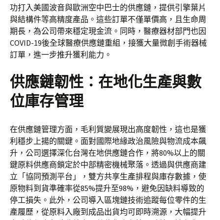
功打入美國波音與歐洲空中巴士的供應鏈，提供引擎葉片
與結構件等高精度產品。這些訂單不僅單價高，且生命周
期長，為公司帶來穩定現金流。同時，醫療器材部門也因
COVID-19後全球醫療供應鏈重組，接獲大量微創手術器械
訂單，進一步推升獲利能力。
供應鏈韌性：在地化生產與數
位庫存管理
在供應鏈管理方面，毛利質變展現出高度韌性，這也是獲
利穩步上揚的關鍵。面對國際地緣政治風險與物流成本飆
升，公司選擇深化台灣在地供應鏈合作，將80%以上的關
鍵原料供應商鎖定於中部精密機械聚落。透過與供應商建
立「協同預測平台」，雙方共享生產排程與庫存數據，使
原物料到貨準確率從85%提升至98%，避免因缺料導致的
停工損失。此外，公司導入區塊鏈技術追蹤每位零件的生
產履歷，從原料入廠到成品出貨均可即時溯源，大幅提升