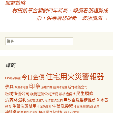
關鍵策略
村田接單金額創四年新高，報價看漲趨勢成
章
形，供應鏈恐掀新一波漲價潮
→
導
搜
覽
尋
關
鍵
字:
標籤
住宅用火災警報器
今日金價
EAS商品防盜
印章
佛具
新竹禮儀公司
保濕沐浴露
感應門神
控油沐浴露
民生頭條
板橋禮儀公司
板橋禮儀公司推薦
板橋禮儀社
清爽沐浴乳
無矽靈洗髮精推薦
熱水器
無矽靈洗髮乳
無矽靈洗髮精
生薑洗髮精
生薑洗頭試用
熱泵
生薑洗髮乳
生薑洗髮精功效試用
神明桌
租商業登記地址
神桌
租工商地址
租公司地址