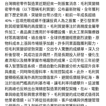
台灣精密零件製造業近期迎來一則振奮消息：毛利質變精
密零件廠（以下簡稱毛利質變）公布最新財報，全年獲利
創下歷史新高，突破新台幣15億元，較前一年成長超過
40%。這項亮眼成績不僅讓投資人為之振奮，更引發業界
對其經營策略的高度關注。毛利質變專注於高精度金屬零
件加工，產品廣泛應用於半導體設備、航太工業與醫療器
材等高端領域。過去幾年，全球供應鏈經歷劇烈波動，原
物料成本上漲與市場競爭加劇，許多同業面臨獲利壓力，
但毛利質變卻逆勢突圍，交出令人驚艷的成績單。深入分
析後發現，其成功並非偶然，而是長期投入研發、優化生
產流程以及精準掌握市場趨勢的成果。公司早在三年前便
導入智慧製造系統，透過自動化與數據分析大幅提升良率
與產能，同時降低廢料率，有效控製成本。此外，毛利質
變積極拓展海外高附加價值客戶，避開低價競爭紅海，專
注於技術門檻高的利基市場，讓毛利率持續攀升。這波獲
利高峰也反映出台灣精密製造業的轉型契機，在AI、電動
車與綠能等新興需求帶動下，毛利質變的成功模式值得其
他業者借鏡。以下將從技術創新、客戶結構與供應鏈管理
三個面向，深入剖析這家企業如何改寫獲利紀錄。