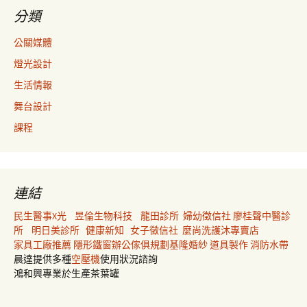
分類
公關媒體
燈光設計
生活情報
舞台設計
課程
連結
民生醫事X光
昱倫生物科技
龍田診所
婦幼徵信社
廖桂聲中醫診
所
明日美診所
健康新知
女子徵信社
麼尚洗護沐專賣店
家具工廠推薦
隱形鐵窗
辦公傢俱規劃
基隆婚紗
道具製作
消防水帶
晨達提供多種
空壓機
使用狀況諮詢
鴻和興專業於生產茶葉罐