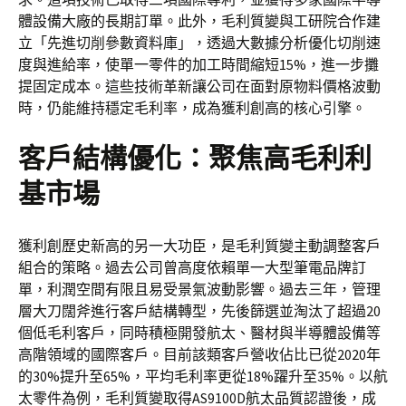
體設備大廠的長期訂單。此外，毛利質變與工研院合作建
立「先進切削參數資料庫」，透過大數據分析優化切削速
度與進給率，使單一零件的加工時間縮短15%，進一步攤
提固定成本。這些技術革新讓公司在面對原物料價格波動
時，仍能維持穩定毛利率，成為獲利創高的核心引擎。
客戶結構優化：聚焦高毛利利
基市場
獲利創歷史新高的另一大功臣，是毛利質變主動調整客戶
組合的策略。過去公司曾高度依賴單一大型筆電品牌訂
單，利潤空間有限且易受景氣波動影響。過去三年，管理
層大刀闊斧進行客戶結構轉型，先後篩選並淘汰了超過20
個低毛利客戶，同時積極開發航太、醫材與半導體設備等
高階領域的國際客戶。目前該類客戶營收佔比已從2020年
的30%提升至65%，平均毛利率更從18%躍升至35%。以航
太零件為例，毛利質變取得AS9100D航太品質認證後，成