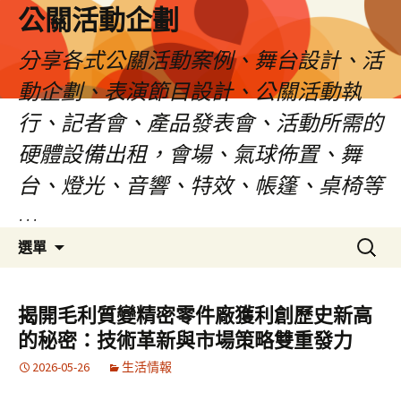
公關活動企劃
分享各式公關活動案例、舞台設計、活
動企劃、表演節目設計、公關活動執
行、記者會、產品發表會、活動所需的
硬體設備出租，會場、氣球佈置、舞
台、燈光、音響、特效、帳篷、桌椅等
…
跳
搜
選單
至
尋
主
關
要
鍵
揭開毛利質變精密零件廠獲利創歷史新高
內
字:
的秘密：技術革新與市場策略雙重發力
容
2026-05-26
生活情報