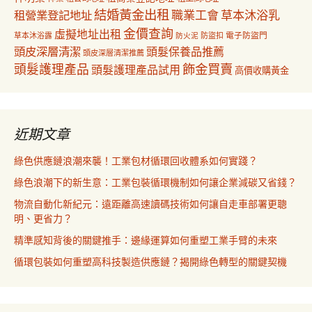
結婚黃金出租
職業工會
草本沐浴乳
租營業登記地址
金價查詢
虛擬地址出租
電子防盜門
草本沐浴露
防盜扣
防火泥
頭皮深層清潔
頭髮保養品推薦
頭皮深層清潔推薦
飾金買賣
頭髮護理產品
頭髮護理產品試用
高價收購黃金
近期文章
綠色供應鏈浪潮來襲！工業包材循環回收體系如何實踐？
綠色浪潮下的新生意：工業包裝循環機制如何讓企業減碳又省錢？
物流自動化新紀元：遠距離高速讀碼技術如何讓自走車部署更聰
明、更省力？
精準感知背後的關鍵推手：邊緣運算如何重塑工業手臂的未來
循環包裝如何重塑高科技製造供應鏈？揭開綠色轉型的關鍵契機