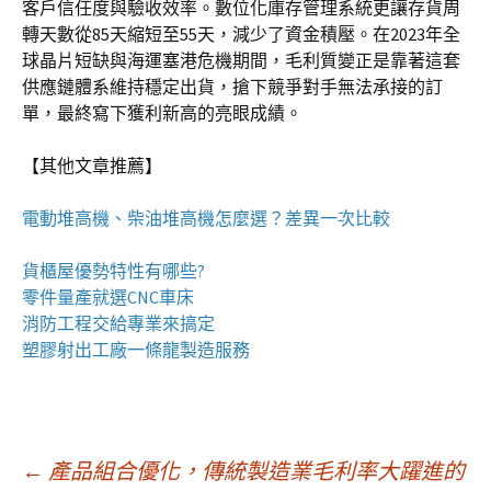
客戶信任度與驗收效率。數位化庫存管理系統更讓存貨周
轉天數從85天縮短至55天，減少了資金積壓。在2023年全
球晶片短缺與海運塞港危機期間，毛利質變正是靠著這套
供應鏈體系維持穩定出貨，搶下競爭對手無法承接的訂
單，最終寫下獲利新高的亮眼成績。
【其他文章推薦】
電動
堆高機
、柴油堆高機怎麼選？差異一次比較
貨櫃屋
優勢特性有哪些?
零件量產就選
CNC車床
消防工程
交給專業來搞定
塑膠射出工廠
一條龍製造服務
文
←
產品組合優化，傳統製造業毛利率大躍進的