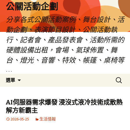
公關活動企劃
分享各式公關活動案例、舞台設計、活
動企劃、表演節目設計、公關活動執
行、記者會、產品發表會、活動所需的
硬體設備出租，會場、氣球佈置、舞
台、燈光、音響、特效、帳篷、桌椅等
…
跳
搜
選單
至
尋
主
關
要
鍵
AI伺服器需求爆發 浸沒式液冷技術成散熱
內
字:
解方新霸主
容
2026-05-25
生活情報