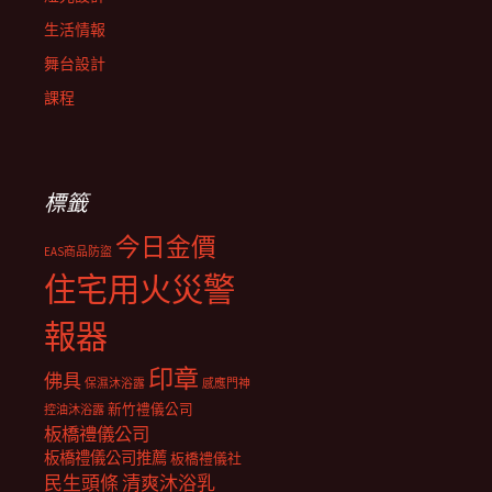
生活情報
舞台設計
課程
標籤
今日金價
EAS商品防盜
住宅用火災警
報器
印章
佛具
保濕沐浴露
感應門神
新竹禮儀公司
控油沐浴露
板橋禮儀公司
板橋禮儀公司推薦
板橋禮儀社
民生頭條
清爽沐浴乳