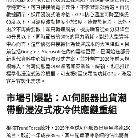
學穩定性，可直接接觸電子元件，不影響訊號傳輸。實測
數據顯示，採用浸沒式液冷後，GPU核心溫度可降至攝氏
60度以下，且溫度波動幅度小於5度，遠優於氣冷。此外，
由於不再需要數十顆高轉速風扇，機房噪音從85分貝降至
40分貝以下，同時節省約30%的電力消耗。對於大型資料
中心而言，這些優勢直接轉化為營運成本的大幅降低。目
前包括Google、Microsoft在內的雲端巨頭，已開始在部分
新世代資料中心試行浸沒式方案，並計劃在2026年前大規
模導入。台灣伺服器ODM業者如英業達、緯穎，也已推出
標準化浸沒式液冷機櫃，可支援8至16顆高功耗GPU，滿足
客戶客製化需求。
市場引爆點：AI伺服器出貨潮
帶動浸沒式液冷供應鏈重組
根據TrendForce統計，2025年全球AI伺服器出貨量將達250
萬台，較前一年成長35%，其中配置液冷系統的佔比將首