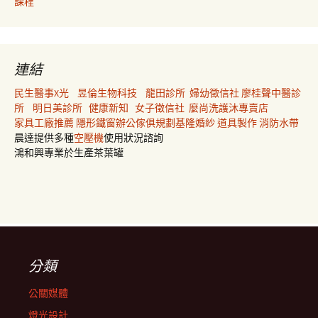
課程
連結
民生醫事X光
昱倫生物科技
龍田診所
婦幼徵信社
廖桂聲中醫診
所
明日美診所
健康新知
女子徵信社
麼尚洗護沐專賣店
家具工廠推薦
隱形鐵窗
辦公傢俱規劃
基隆婚紗
道具製作
消防水帶
晨達提供多種
空壓機
使用狀況諮詢
鴻和興專業於生產茶葉罐
分類
公關媒體
燈光設計