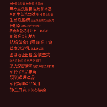
無矽靈洗髮乳
無矽靈洗髮精
無矽靈洗髮精推薦
熱水器
生薑洗頭試用
熱泵
生薑洗髮乳
生薑洗髮精
生薑洗髮精功效試用
神明桌
神桌
租公司地址
租商業登記地址
租工商地址
租營業登記地址
結婚黃金出租
職業工會
草本沐浴乳
草本沐浴露
金價查詢
虛擬地址出租
電子防盜門
防盜扣
防火泥
頭皮深層清潔
頭皮深層清潔推薦
頭髮保養品推薦
頭髮護理產品
頭髮護理產品試用
飾金買賣
高價收購黃金