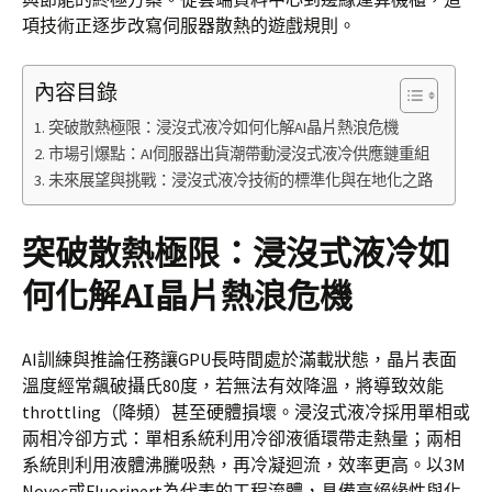
項技術正逐步改寫伺服器散熱的遊戲規則。
內容目錄
突破散熱極限：浸沒式液冷如何化解AI晶片熱浪危機
市場引爆點：AI伺服器出貨潮帶動浸沒式液冷供應鏈重組
未來展望與挑戰：浸沒式液冷技術的標準化與在地化之路
突破散熱極限：浸沒式液冷如
何化解AI晶片熱浪危機
AI訓練與推論任務讓GPU長時間處於滿載狀態，晶片表面
溫度經常飆破攝氏80度，若無法有效降溫，將導致效能
throttling（降頻）甚至硬體損壞。浸沒式液冷採用單相或
兩相冷卻方式：單相系統利用冷卻液循環帶走熱量；兩相
系統則利用液體沸騰吸熱，再冷凝迴流，效率更高。以3M
Novec或Fluorinert為代表的工程流體，具備高絕緣性與化