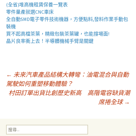
(全省)
堆高機
租賃保養一覽表
零件量產就選
CNC車床
全自動
SMD電子零件技術機器
，方便點料,發料作業手動包
裝機
買不起高檔茶葉，精緻包裝
茶葉罐
，也能撐場面!
晶片良率衝上去！
半導體機械手臂
是關鍵
文
←
未來汽車產品結構大轉彎：油電混合與自動
駕駛如何重塑移動體驗？
村田訂單出貨比創歷史新高 高階電容缺貨潮
章
席捲全球
→
導
搜
覽
尋