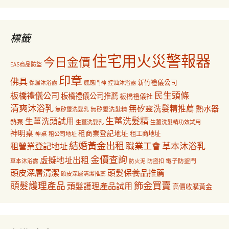
關
鍵
字:
標籤
住宅用火災警報器
今日金價
EAS商品防盜
印章
佛具
新竹禮儀公司
保濕沐浴露
感應門神
控油沐浴露
民生頭條
板橋禮儀公司
板橋禮儀公司推薦
板橋禮儀社
清爽沐浴乳
無矽靈洗髮精推薦
熱水器
無矽靈洗髮乳
無矽靈洗髮精
生薑洗髮精
生薑洗頭試用
熱泵
生薑洗髮乳
生薑洗髮精功效試用
神明桌
租商業登記地址
神桌
租工商地址
租公司地址
結婚黃金出租
職業工會
草本沐浴乳
租營業登記地址
金價查詢
虛擬地址出租
電子防盜門
草本沐浴露
防盜扣
防火泥
頭皮深層清潔
頭髮保養品推薦
頭皮深層清潔推薦
飾金買賣
頭髮護理產品
頭髮護理產品試用
高價收購黃金