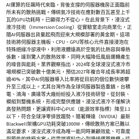
AI運算的狂飆時代來臨，背後支撐的伺服器機房正面臨前
所未有的散熱挑戰。傳統氣冷技術在應對數百瓦甚至上千
瓦的GPU功耗時，已顯得力不從心。在此背景下，浸沒式
液冷技術（Immersion Cooling）從實驗室走向商業化，正
隨AI伺服器出貨量起飛而迎來大規模部署的黃金期。這項
技術將伺服器主機板、CPU、GPU等核心元件直接浸泡在
特殊絕緣冷卻液中，利用液體遠高於空氣的比熱容與導熱
係數，達到驚人的散熱效率，同時大幅降低風扇運轉產生
的噪音與能耗。業界觀察指出，2024年全球浸沒式液冷市
場規模已突破數十億美元，預估2027年複合年成長率將超
過40%，其中AI伺服器導入比率將從目前的個位數快速攀
升至三成以上。尤其台灣作為全球伺服器製造重鎮，台積
電、鴻海、廣達等大廠紛紛投入液冷技術研發，從封裝、
模組到整機系統，形成完整供應鏈。浸沒式液冷不僅解決
高發熱問題，更讓資料中心PUE（能源效率指標）降至1.1
以下，符合全球淨零排放趨勢。隨著輝達（NVIDIA）最新
Blackwell架構GPU功耗突破1000W，傳統散熱方案已難以
滿足要求，浸沒式液冷成為唯一能同時兼顧效能、可靠度
與節能的終極方案。從雲端資料中心到邊緣運算機櫃，這