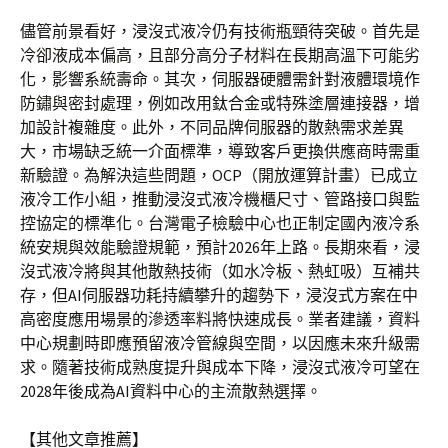
儘管前景看好，浸沒式液冷仍有技術瓶頸待突破。首先是
冷卻液成本偏高，且部分高分子材料在長期高溫下可能劣
化，影響系統壽命。其次，伺服器硬體需針對液體環境作
防鏽與密封處理，例如改用鈦合金或特殊塗層連接器，增
加設計複雜度。此外，不同品牌伺服器的散熱需求差異
大，市場缺乏統一介面標準，導致客戶更換供應商時需重
新驗證。為解決這些問題，OCP（開放運算計畫）已成立
液冷工作小組，推動浸沒式液冷機櫃尺寸、管路接口與監
控協定的標準化。台灣電子檢驗中心也正制定國內液冷系
統安規與效能驗證規範，預計2026年上路。長期來看，浸
沒式液冷將與其他散熱技術（如水冷板、熱虹吸）互補共
存，但AI伺服器功耗持續攀升的趨勢下，浸沒式方案在中
高密度應用場景的滲透率料將快速成長。業者建議，資料
中心規劃時即應預留液冷管線與空間，以因應未來升級需
求。隨著技術成熟度提升與成本下降，浸沒式液冷可望在
2028年後成為AI資料中心的主流散熱選擇。
【其他文章推薦】