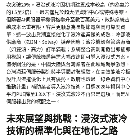
次突破20%。浸沒式液冷因初期建置成本較高（約為氣冷
的1.5至2倍），過去僅見於超大型資料中心或特殊專案。
但隨著AI伺服器單機價格攀升至數百萬美元，散熱系統占
總成本比重有限，客戶更願意為長期節電與高可靠度買
單。這一波出貨潮直接催化了液冷產業鏈的成熟：冷卻液
供應商（如3M、Solvay）擴產因應；液冷機殼與管路廠商
（如雙鴻、高力）訂單滿載；系統整合商則開發出即插即
用模組，讓傳統機房無需大幅改建即可導入浸沒式方案。
值得關注的是，中國大陸與台灣業者在此領域競爭激烈，
台灣憑藉伺服器製造與半導體封裝經驗，在高效能液冷板
設計與流道優化上具有優勢。政府也透過「綠色資料中心
推動計畫」補助業者導入液冷技術，目標2028年資料中心
平均PUE降至1.3以下。浸沒式液冷不再只是選項，而是AI
伺服器出貨的標配之一。
未來展望與挑戰：浸沒式液冷
技術的標準化與在地化之路