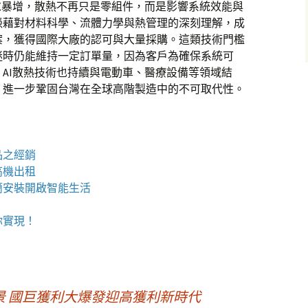
求暴增，散熱不再只是零組件，而是影響系統效能與
憑藉對材料科學、流體力學與熱管理的深刻理解，成
案，獲得國際大廠的認可與大量採購。這類技術門檻
迷時仍能維持一定訂單量，因為客戶為確保系統可
AI散熱技術也持續與電動車、醫療設備等領域結
，進一步鞏固台灣在全球高階製造中的不可取代性。
品之經銷
高機
出租
簡安裝開啟智能生活
你實現！
 國巨獲利大爆發迎高獲利新時代