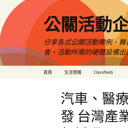
公關活動
分享各式公關活動案例、舞
會、活動所需的硬體設備出
跳
首頁
生活情報
Classifieds
至
主
要
汽車、醫療
內
容
發 台灣產