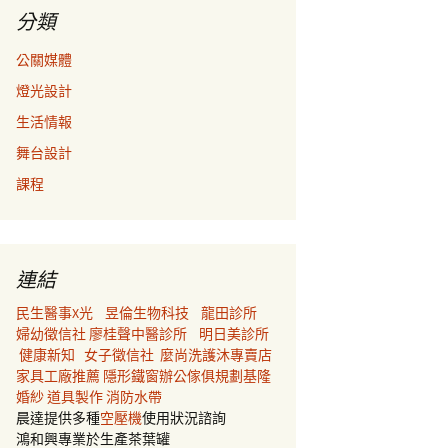
分類
公關媒體
燈光設計
生活情報
舞台設計
課程
連結
民生醫事X光
昱倫生物科技
龍田診所
婦幼徵信社
廖桂聲中醫診所
明日美診所
健康新知
女子徵信社
麼尚洗護沐專賣店
家具工廠推薦
隱形鐵窗
辦公傢俱規劃
基隆
婚紗
道具製作
消防水帶
晨達提供多種
空壓機
使用狀況諮詢
鴻和興專業於生產茶葉罐