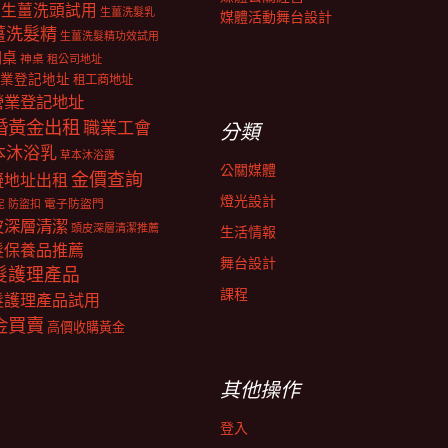
生薑洗頭試用
生薑洗髮乳
媒體活動舞台設計
薑洗髮精
生薑洗髮精功效試用
明桌
神桌
租公司地址
業登記地址
租工商地址
營業登記地址
婚黃金出租
職業工會
分類
本沐浴乳
草本沐浴露
公關媒體
金價查詢
擬地址出租
燈光設計
電子防盜門
防盜扣
泥
皮深層清潔
頭皮深層清潔推薦
生活情報
髮保養品推薦
舞台設計
髮護理產品
課程
髮護理產品試用
金買賣
高價收購黃金
其他操作
登入