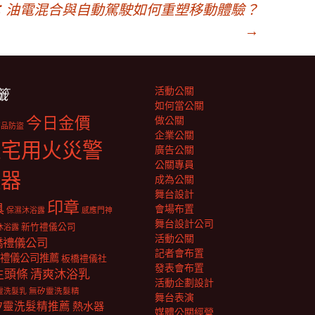
：油電混合與自動駕駛如何重塑移動體驗？
→
活動公關
籤
如何當公關
今日金價
做公關
商品防盜
企業公關
住宅用火災警
廣告公關
公關專員
報器
成為公關
舞台設計
印章
具
會場布置
保濕沐浴露
感應門神
舞台設計公司
新竹禮儀公司
沐浴露
活動公關
橋禮儀公司
記者會布置
禮儀公司推薦
板橋禮儀社
發表會布置
生頭條
清爽沐浴乳
活動企劃設計
靈洗髮乳
無矽靈洗髮精
舞台表演
矽靈洗髮精推薦
熱水器
媒體公關經營