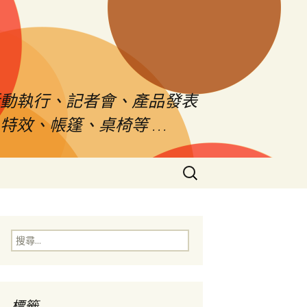
活動執行、記者會、產品發表
特效、帳篷、桌椅等 …
搜
尋
關
鍵
字:
搜
尋
關
鍵
字:
標籤