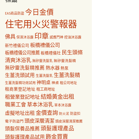
今日金價
EAS商品防盜
住宅用火災警報器
印章
佛具
保濕沐浴露
感應門神
控油沐浴露
板橋禮儀公司
新竹禮儀公司
民生頭條
板橋禮儀公司推薦
板橋禮儀社
清爽沐浴乳
無矽靈洗髮乳
無矽靈洗髮精
無矽靈洗髮精推薦
熱水器
熱泵
生薑洗髮精
生薑洗頭試用
生薑洗髮乳
神明桌
神桌
生薑洗髮精功效試用
租公司地址
租商業登記地址
租工商地址
結婚黃金出租
租營業登記地址
職業工會
草本沐浴乳
草本沐浴露
金價查詢
虛擬地址出租
防盜扣
防火泥
頭皮深層清潔
電子防盜門
頭皮深層清潔推薦
頭髮護理產品
頭髮保養品推薦
飾金買賣
頭髮護理產品試用