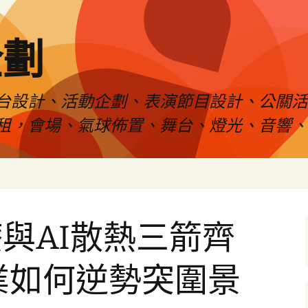
企劃
台設計、活動企劃、表演節目設計、公關
租，會場、氣球佈置、舞台、燈光、音響、
與AI散熱三箭齊
業如何逆勢突圍景