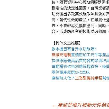
位。隨著資料中心與AI伺服器需
穩定性的決定性因素。台灣業者
功開發出多款高效能散熱解決方
高、替代性低的產品，在景氣低
靠，不會輕易更換供應商。同時，
合，形成跨產業的技術溢散效應
【其他文章推薦】
飲水機
皆有含淨水功能嗎?
無線充電裝
置
精密加工元件等產
提供原廠最高品質的各式柴油
堆
電動曬衣架
告別傳統撐衣桿，極
零件量產就選
CNC車床
產線無人化？
工業型機械手臂
幫
文
←
產能荒推升被動元件榮景