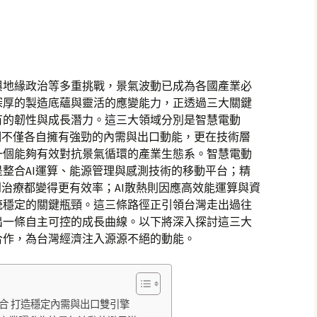
與地緣政治等多重挑戰，景氣波動已成為各國產業必
深厚的製造底蘊與靈活的應變能力，正透過三大關鍵
有的韌性與成長潛力。這三大領域分別是智慧電動
們不僅各自擁有強勁的內需與出口動能，更在技術層
一個能夠有效對抗景氣循環的產業生態系。智慧電動
整合AI運算、能源管理與感測技術的移動平台；精
到治療都變得更有效率；AI散熱則因應高效能運算與資
統穩定的關鍵瓶頸。這三條路徑正引領台灣走出過往
出一條自主可控的成長曲線。以下將深入探討這三大
合作，為台灣經濟注入源源不絕的動能。
合 打造穩定內需與出口雙引擎