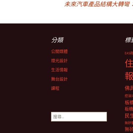
未來汽車產品結構大轉彎
章
導
分類
標
覽
公關媒體
EAS
燈光設計
生活情報
舞台設計
佛
課程
控油
板
板橋
搜
民
尋
無矽
關
無