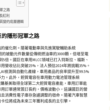
軍之路
成長紅利
質變的底層邏輯
巨的隱形冠軍之路
強的催化劑。隨著電動車與先進駕駛輔助系統
用的被動元件數量從傳統燃油車的3000顆，倍增至電
3到5倍。國巨在車用MLCC領域已打入特斯拉、福斯、
用營收佔比突破25%，法人預估2024年將挑戰35%。
I檢測與自動化產線，車用產品的良率提升至99.5%
爭力。此外，鉭質電容在車用動力電池管理系統
收購基美取得全球第二大鉭質電容產能，車用訂單能
，車用訂單通常簽訂長約，價格波動小，這讓國巨的營
過去消費性電子庫存急遽調整的宿命。隨著汽車智慧
的卡位將成為未來三年獲利成長的主引擎。