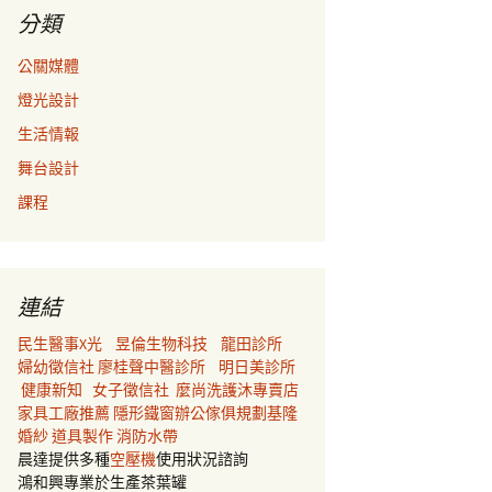
分類
公關媒體
燈光設計
生活情報
舞台設計
課程
連結
民生醫事X光
昱倫生物科技
龍田診所
婦幼徵信社
廖桂聲中醫診所
明日美診所
健康新知
女子徵信社
麼尚洗護沐專賣店
家具工廠推薦
隱形鐵窗
辦公傢俱規劃
基隆
婚紗
道具製作
消防水帶
晨達提供多種
空壓機
使用狀況諮詢
鴻和興專業於生產茶葉罐