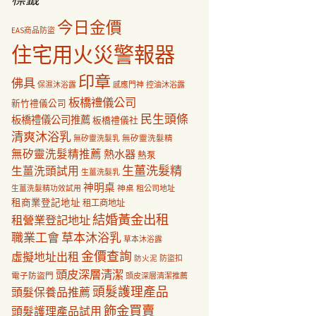
今日金價
EAS商品防盜
住宅用火災警報器
印章
佛具
保濕沐浴露
感應門神
控油沐浴露
板橋禮儀公司
新竹禮儀公司
民生頭條
板橋禮儀公司推薦
板橋禮儀社
清爽沐浴乳
無矽靈洗髮乳
無矽靈洗髮精
無矽靈洗髮精推薦
熱水器
熱泵
生薑洗髮精
生薑洗頭試用
生薑洗髮乳
神明桌
神桌
生薑洗髮精功效試用
租公司地址
租商業登記地址
租工商地址
結婚黃金出租
租營業登記地址
職業工會
草本沐浴乳
草本沐浴露
金價查詢
虛擬地址出租
防盜扣
防火泥
頭皮深層清潔
電子防盜門
頭皮深層清潔推薦
頭髮護理產品
頭髮保養品推薦
飾金買賣
頭髮護理產品試用