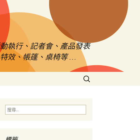
活動執行、記者會、產品發表
特效、帳篷、桌椅等 …
搜
尋
關
鍵
字:
搜
尋
關
鍵
字:
標籤