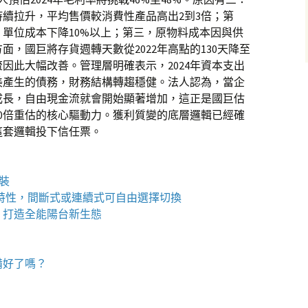
續拉升，平均售價較消費性產品高出2到3倍；第
單位成本下降10%以上；第三，原物料成本因與供
，國巨將存貨週轉天數從2022年高點的130天降至
金流因此大幅改善。管理層明確表示，2024年資本支出
美產生的債務，財務結構轉趨穩健。法人認為，當企
成長，自由現金流就會開始顯著增加，這正是國巨估
至20倍重估的核心驅動力。獲利質變的底層邏輯已經確
這套邏輯投下信任票。
包裝
特性，間斷式或連續式可自由選擇切換
，打造全能陽台新生態
備好了嗎？