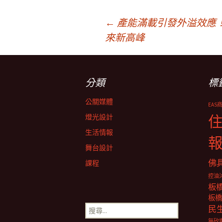
文
←
產能滿載引發外溢效應
來新高峰
章
分類
標
導
公關媒體
EAS
覽
燈光設計
生活情報
舞台設計
佛
課程
控油
板
板橋
搜
民
尋
無矽