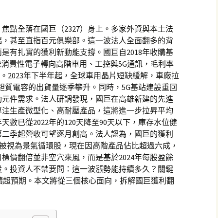
焦點全落在國巨（2327）身上。多家外資與本土法
幅，甚至直指百元俱樂部。這一波法人全面翻多的背
是有扎實的獲利新動能支撐。國巨自2018年收購基
傳統消費性電子轉向高階車用、工控與5G通訊，毛利率
上。2023年下半年起，全球車用晶片短缺緩解，車廠拉
與鉭質電容的出貨量逐季攀升。同時，5G基站建設重回
動元件需求。法人研調發現，國巨在高雄新建的先進
，專注生產微型化、高耐壓產品，這將進一步拉昇平均
數已從2022年的120天降至90天以下，庫存水位健
第二季起營收可望逐月創高。法人認為，國巨的獲利
件被視為景氣循環股，現在因高階產品佔比超過六成，
標價翻倍並非空穴來風，而是基於2024年每股盈餘
假設。投資人不禁要問：這一波漲勢能持續多久？關鍵
續超預期。本文將從三個核心面向，拆解國巨獲利翻