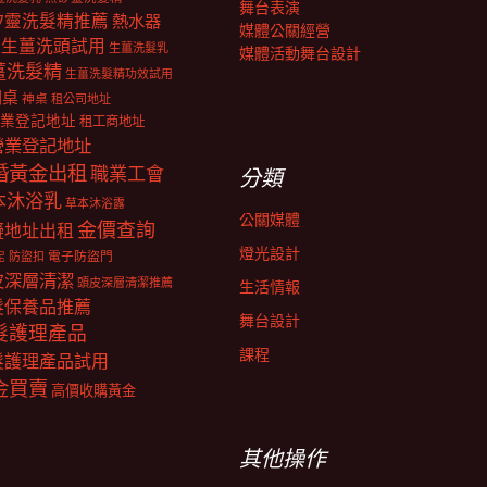
舞台表演
矽靈洗髮精推薦
熱水器
媒體公關經營
生薑洗頭試用
生薑洗髮乳
媒體活動舞台設計
薑洗髮精
生薑洗髮精功效試用
明桌
神桌
租公司地址
業登記地址
租工商地址
營業登記地址
婚黃金出租
職業工會
分類
本沐浴乳
草本沐浴露
公關媒體
金價查詢
擬地址出租
燈光設計
電子防盜門
防盜扣
泥
皮深層清潔
頭皮深層清潔推薦
生活情報
髮保養品推薦
舞台設計
髮護理產品
課程
髮護理產品試用
金買賣
高價收購黃金
其他操作