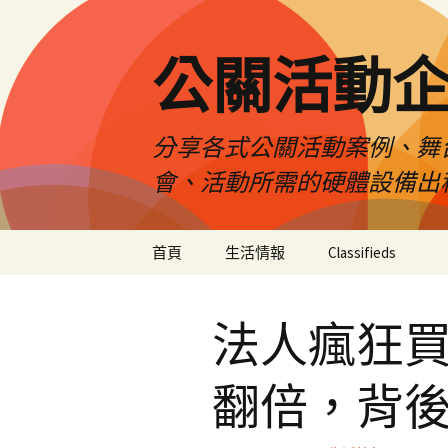
公關活動
分享各式公關活動案例、舞
會、活動所需的硬體設備出
跳
首頁
生活情報
Classifieds
至
主
要
法人瘋狂
內
容
翻倍，背