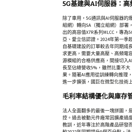
5G基建與AI伺服器：
除了車用，5G通訊與AI伺服器的
組網）轉向SA（獨立組網）部署
出的高容值X7R系列MLCC，專
亞、愛立信認證。2024年第一
自基礎建設的訂單較去年同期成長
求更高，需要大量高壓、高頻電容。
源模組的合格供應商，間接切入AI
長至佔總營收5%，雖然比重不大
果。隨著AI應用從訓練轉向推理
進一步擴張，國巨在微型化技術
毛利率結構優化與庫存
法人全面翻多的最後一塊拼圖，
控。過去被動元件廠常因擴產過度
教訓，近年專注於高階產品研發而非
較2022年同期提升5個百分點，法