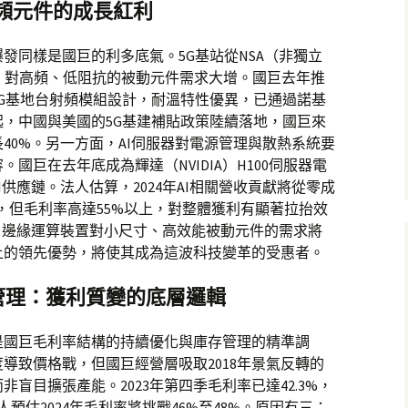
高頻元件的成長紅利
爆發同樣是國巨的利多底氣。5G基站從NSA（非獨立
，對高頻、低阻抗的被動元件需求大增。國巨去年推
為5G基地台射頻模組設計，耐溫特性優異，已通過諾基
季起，中國與美國的5G基建補貼政策陸續落地，國巨來
40%。另一方面，AI伺服器對電源管理與散熱系統要
國巨在去年底成為輝達（NVIDIA）H100伺服器電
供應鏈。法人估算，2024年AI相關營收貢獻將從零成
，但毛利率高達55%以上，對整體獲利有顯著拉抬效
，邊緣運算裝置對小尺寸、高效能被動元件的需求將
上的領先優勢，將使其成為這波科技變革的受惠者。
管理：獲利質變的底層邏輯
是國巨毛利率結構的持續優化與庫存管理的精準調
導致價格戰，但國巨經營層吸取2018年景氣反轉的
盲目擴張產能。2023年第四季毛利率已達42.3%，
人預估2024年毛利率將挑戰46%至48%。原因有三：