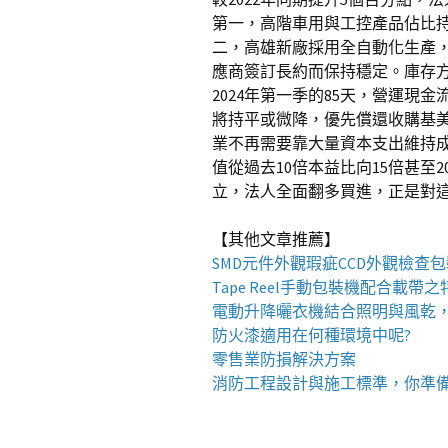
第一，高階車用與工控產品佔比持
二，高雄新廠採用全自動化生產，
應商簽訂長約而保持穩定。庫存方面
2024年第一季的85天，營運現
將持平或微降，優先償還收購基
業不再需要靠大量資本支出維持
值從過去10倍本益比向15倍甚
立，法人全面翻多買進，正是對
【其他文章推薦】
SMD元件外觀瑕疵
CCD外觀檢查
Tape Reel手動包裝機
配合載帶之
電動升降曬衣機
結合照明與風乾
防火漆
適用在何種環境中呢?
零售業
防損解決方案
消防工程
設計與施工標準，你準