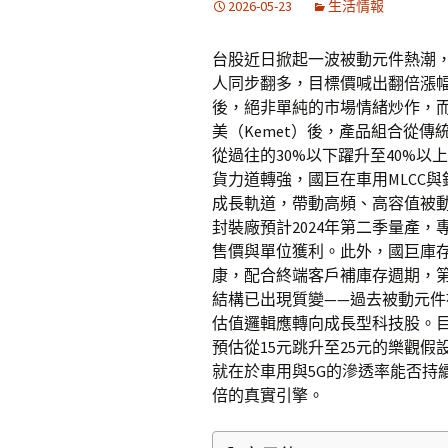
2026-05-23
生活情報
台股近日掀起一波被動元件熱潮，
人同步翻多，目標價喊出翻倍漲
後，絕非單純的市場情緒炒作，而
美（Kemet）後，產品組合從
從過往的30%以下躍升至40%以
貨力道轉強，國巨在車用MLCC
成長軌道，帶動高頻、高容值被
封裝廠預計2024年第二季量產
售價與單位獲利。此外，國巨庫存天
康，配合終端客戶補庫存週期，
結構已出現質變——過去被動元
估值邏輯應轉向成長型科技股。目
預估從15元跳升至25元的樂觀
就在於車用與5G的滲透率能否持
倍的真實引擎。