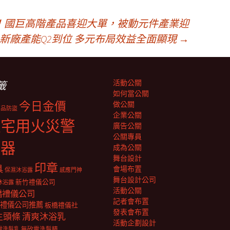
！國巨高階產品喜迎大單，被動元件產業迎
新廠產能Q2到位 多元布局效益全面顯現
→
活動公關
籤
如何當公關
今日金價
做公關
商品防盜
企業公關
住宅用火災警
廣告公關
公關專員
報器
成為公關
舞台設計
印章
具
會場布置
保濕沐浴露
感應門神
舞台設計公司
新竹禮儀公司
沐浴露
活動公關
橋禮儀公司
記者會布置
禮儀公司推薦
板橋禮儀社
發表會布置
生頭條
清爽沐浴乳
活動企劃設計
靈洗髮乳
無矽靈洗髮精