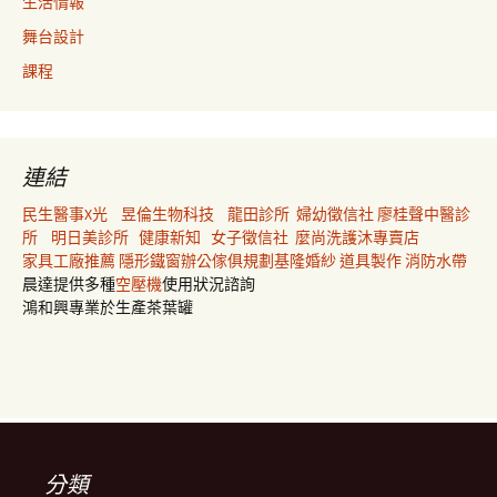
生活情報
舞台設計
課程
連結
民生醫事X光
昱倫生物科技
龍田診所
婦幼徵信社
廖桂聲中醫診
所
明日美診所
健康新知
女子徵信社
麼尚洗護沐專賣店
家具工廠推薦
隱形鐵窗
辦公傢俱規劃
基隆婚紗
道具製作
消防水帶
晨達提供多種
空壓機
使用狀況諮詢
鴻和興專業於生產茶葉罐
分類