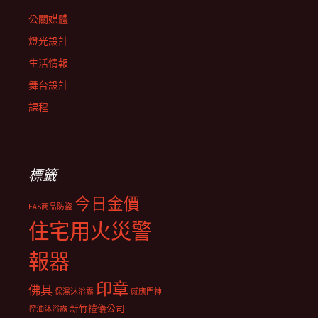
公關媒體
燈光設計
生活情報
舞台設計
課程
標籤
今日金價
EAS商品防盜
住宅用火災警
報器
印章
佛具
保濕沐浴露
感應門神
新竹禮儀公司
控油沐浴露