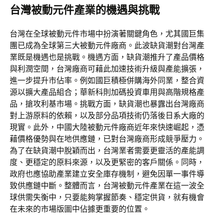
台灣被動元件產業的機遇與挑戰
台灣在全球被動元件市場中扮演著關鍵角色，尤其國巨集
團已成為全球第三大被動元件廠商。此波缺貨潮對台灣產
業既是機遇也是挑戰。機遇方面，缺貨潮推升了產品價格
與利潤空間，台灣廠商可藉此加速技術升級與產能擴張，
進一步提升市佔率。例如國巨積極併購海外同業，整合資
源以擴大產品組合；華新科則加碼投資車用與高階規格產
品，搶攻利基市場。挑戰方面，缺貨潮也暴露出台灣廠商
對上游原料的依賴，以及部分品項技術仍落後日系大廠的
現實。此外，中國大陸被動元件廠商近年來快速崛起，憑
藉價格優勢與在地供應鏈，已對台灣廠商形成競爭壓力。
為了在缺貨潮中脫穎而出，台灣業者需要更靈活的產能調
度、更穩定的原料來源，以及更緊密的客戶關係。同時，
政府也應協助產業建立安全庫存機制，避免因單一事件導
致供應鏈中斷。整體而言，台灣被動元件產業在這一波全
球供需失衡中，只要能夠掌握節奏、穩定供貨，就有機會
在未來的市場版圖中佔據更重要的位置。