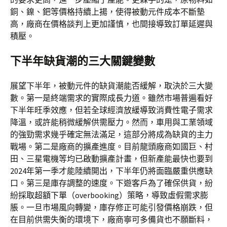
銅、鎳、鈀等價格持續上揚，使得被動元件成本不斷墊
高，廠商在價格談判上更加謹慎，也間接導致訂單延遲與
積壓。
下半年缺貨潮的三大關鍵變數
展望下半年，被動元件的缺貨潮能否緩解，取決於三大變
數。第一是終端需求的實際成長力道。雖然市場普遍看好
下半年旺季效應，但若全球經濟放緩導致消費性電子需求
降溫，或許能稍微緩解供需壓力。然而，車用與工業領域
的強勁需求幾乎確定無法滿足，這部分將成為缺貨的主力
戰場。第二是廠商的擴產進度。目前龍頭廠商如國巨、村
田、三星電機等均已啟動擴產計畫，但新產能最快也要到
2024年第一季才能陸續開出，下半年仍將面臨嚴重供應缺
口。第三是庫存調整的速度。下遊客戶為了確保供貨，紛
紛採取超額下單（overbooking）策略，導致虛假需求膨
脹。一旦市場風向轉變，庫存修正可能引發價格崩跌，但
在目前供需失衡的環境下，廠商寧可多備貨也不願斷料，