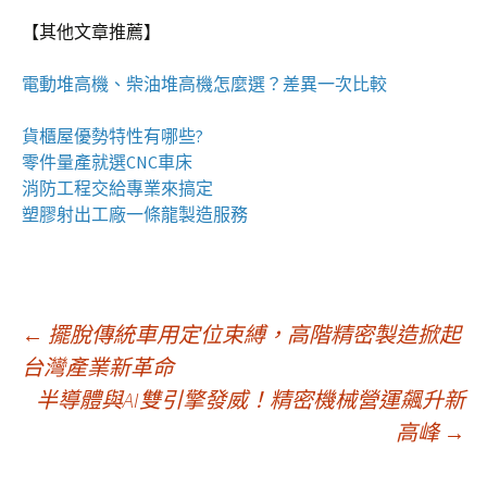
【其他文章推薦】
電動
堆高機
、柴油堆高機怎麼選？差異一次比較
貨櫃屋
優勢特性有哪些?
零件量產就選
CNC車床
消防工程
交給專業來搞定
塑膠射出工廠
一條龍製造服務
文
←
擺脫傳統車用定位束縛，高階精密製造掀起
台灣產業新革命
半導體與AI雙引擎發威！精密機械營運飆升新
章
高峰
→
導