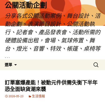
公關活動企劃
分享各式公關活動案例、舞台設計、活
動企劃、表演節目設計、公關活動執
行、記者會、產品發表會、活動所需的
硬體設備出租，會場、氣球佈置、舞
台、燈光、音響、特效、帳篷、桌椅等
…
跳
搜
選單
至
尋
主
關
要
鍵
訂單塞爆產能！被動元件供需失衡下半年
內
字:
恐全面缺貨潮來襲
容
2026-05-23
生活情報