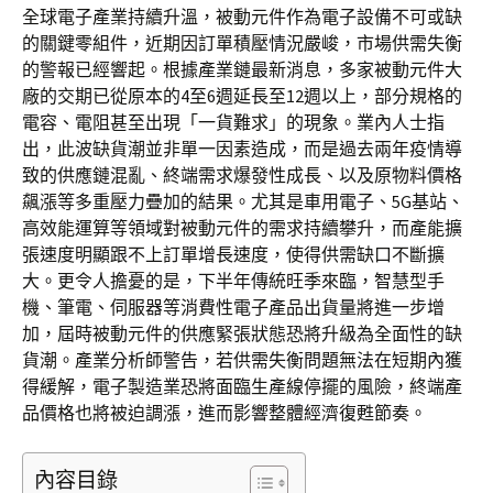
全球電子產業持續升溫，被動元件作為電子設備不可或缺
的關鍵零組件，近期因訂單積壓情況嚴峻，市場供需失衡
的警報已經響起。根據產業鏈最新消息，多家被動元件大
廠的交期已從原本的4至6週延長至12週以上，部分規格的
電容、電阻甚至出現「一貨難求」的現象。業內人士指
出，此波缺貨潮並非單一因素造成，而是過去兩年疫情導
致的供應鏈混亂、終端需求爆發性成長、以及原物料價格
飆漲等多重壓力疊加的結果。尤其是車用電子、5G基站、
高效能運算等領域對被動元件的需求持續攀升，而產能擴
張速度明顯跟不上訂單增長速度，使得供需缺口不斷擴
大。更令人擔憂的是，下半年傳統旺季來臨，智慧型手
機、筆電、伺服器等消費性電子產品出貨量將進一步增
加，屆時被動元件的供應緊張狀態恐將升級為全面性的缺
貨潮。產業分析師警告，若供需失衡問題無法在短期內獲
得緩解，電子製造業恐將面臨生產線停擺的風險，終端產
品價格也將被迫調漲，進而影響整體經濟復甦節奏。
內容目錄