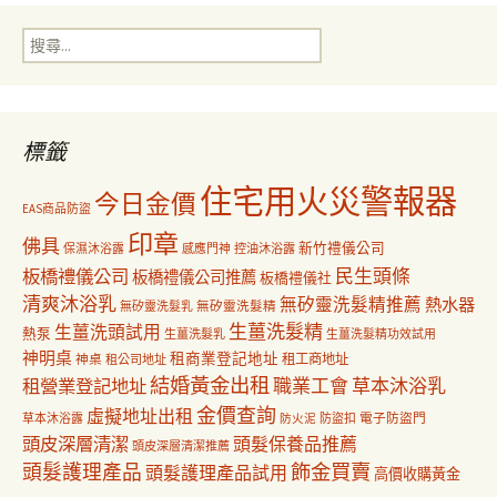
搜
覽
尋
關
鍵
字:
標籤
住宅用火災警報器
今日金價
EAS商品防盜
印章
佛具
新竹禮儀公司
保濕沐浴露
感應門神
控油沐浴露
民生頭條
板橋禮儀公司
板橋禮儀公司推薦
板橋禮儀社
清爽沐浴乳
無矽靈洗髮精推薦
熱水器
無矽靈洗髮乳
無矽靈洗髮精
生薑洗髮精
生薑洗頭試用
熱泵
生薑洗髮乳
生薑洗髮精功效試用
神明桌
租商業登記地址
神桌
租工商地址
租公司地址
結婚黃金出租
職業工會
草本沐浴乳
租營業登記地址
金價查詢
虛擬地址出租
電子防盜門
草本沐浴露
防盜扣
防火泥
頭皮深層清潔
頭髮保養品推薦
頭皮深層清潔推薦
飾金買賣
頭髮護理產品
頭髮護理產品試用
高價收購黃金