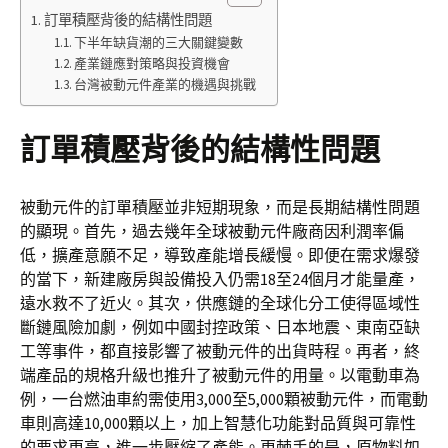
訂單積壓背後的結構性問題
下半年缺貨潮的三大關鍵變數
產業鏈應對策略與投資機會
台灣被動元件產業的機遇與挑戰
訂單積壓背後的結構性問題
被動元件的訂單積壓並非短期現象，而是長期結構性問題
的顯現。首先，過去幾年全球被動元件廠商因利潤率偏
低，擴產意願不足，導致產能增長緩慢。即便在需求爆發
的當下，新建廠房與設備投入仍需18至24個月才能量產，
遠水救不了近火。其次，供應鏈的全球化分工使得區域性
斷鏈風險加劇，例如中國封控政策、日本地震、東南亞缺
工等事件，都直接影響了被動元件的出貨時程。再者，終
端產品的規格升級也推升了被動元件的用量。以電動車為
例，一台燃油車約需使用3,000至5,000顆被動元件，而電動
車則高達10,000顆以上，加上智慧化功能對品質與可靠性
的要求更高，進一步壓縮了產能。更棘手的是，原物料如