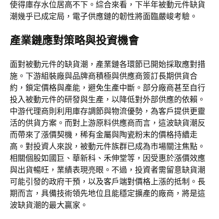
使得庫存水位居高不下。綜合來看，下半年被動元件缺貨
潮幾乎已成定局，電子供應鏈的韌性將面臨嚴峻考驗。
產業鏈應對策略與投資機會
面對被動元件的缺貨潮，產業鏈各環節已開始採取應對措
施。下游組裝廠與品牌商積極與供應商簽訂長期供貨合
約，鎖定價格與產能，避免生產中斷。部分廠商甚至自行
投入被動元件的研發與生產，以降低對外部供應的依賴。
中游代理商則利用庫存調節與物流優勢，為客戶提供更靈
活的供貨方案。而對上游原料供應商而言，這波缺貨潮反
而帶來了漲價契機，稀有金屬與陶瓷粉末的價格持續走
高。對投資人來說，被動元件族群已成為市場關注焦點。
相關個股如國巨、華新科、禾伸堂等，因受惠於漲價效應
與出貨暢旺，業績表現亮眼。不過，投資者需留意缺貨潮
可能引發的政府干預，以及客戶端對價格上漲的抵制。長
期而言，具備技術領先地位且能穩定擴產的廠商，將是這
波缺貨潮的最大贏家。