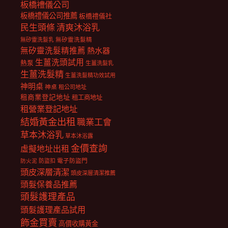
板橋禮儀公司
板橋禮儀公司推薦
板橋禮儀社
民生頭條
清爽沐浴乳
無矽靈洗髮乳
無矽靈洗髮精
無矽靈洗髮精推薦
熱水器
生薑洗頭試用
熱泵
生薑洗髮乳
生薑洗髮精
生薑洗髮精功效試用
神明桌
神桌
租公司地址
租商業登記地址
租工商地址
租營業登記地址
結婚黃金出租
職業工會
草本沐浴乳
草本沐浴露
金價查詢
虛擬地址出租
電子防盜門
防盜扣
防火泥
頭皮深層清潔
頭皮深層清潔推薦
頭髮保養品推薦
頭髮護理產品
頭髮護理產品試用
飾金買賣
高價收購黃金