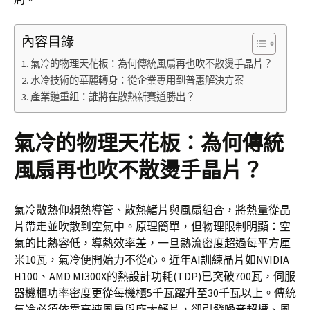
內容目錄
氣冷的物理天花板：為何傳統風扇再也吹不散燙手晶片？
水冷技術的華麗轉身：從企業專用到普惠解決方案
產業鏈重組：誰將在散熱新賽道勝出？
氣冷的物理天花板：為何傳統
風扇再也吹不散燙手晶片？
氣冷散熱仰賴熱導管、散熱鰭片與風扇組合，將熱量從晶
片帶走並吹散到空氣中。原理簡單，但物理限制明顯：空
氣的比熱容低，導熱效率差，一旦熱流密度超過每平方厘
米10瓦，氣冷便開始力不從心。近年AI訓練晶片如NVIDIA
H100、AMD MI300X的熱設計功耗(TDP)已突破700瓦，伺服
器機櫃功率密度更從每機櫃5千瓦躍升至30千瓦以上。傳統
氣冷必須依靠高速風扇與龐大鰭片，卻引發噪音超標、風