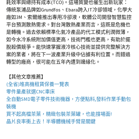
耗效率與總持有成本(TCO)。這場質變也催生出新玩家：
傳統泵浦品牌如Grundfos、Ebara跨入IT冷卻領域，化學大
廠如3M、索爾維推出專用冷卻液，軟體公司開發智慧監控
平台預測散熱需求。對台灣散熱產業而言，這既是危機也
是轉機。過去依賴標準化氣冷產品的代工模式利潤微薄，
如今水冷系統附加價值更高，技術門檻也更高，有助於擺
脫殺價競爭。能快速掌握液冷核心技術並提供完整解決方
案的業者，將在下一波產業升級中佔據有利位置。而錯過
轉型的廠商，很可能在五年內遭到邊緣化。
【其他文章推薦】
(全省)
堆高機
租賃保養一覽表
零件量產就選
CNC車床
全自動
SMD電子零件技術機器
，方便點料,發料作業手動包
裝機
買不起高檔茶葉，精緻包裝
茶葉罐
，也能撐場面!
晶片良率衝上去！
半導體機械手臂
是關鍵