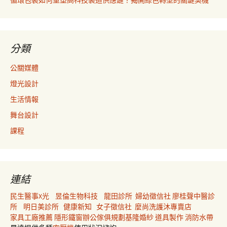
循環包裝如何重塑高科技製造供應鏈？揭開綠色轉型的關鍵契機
分類
公關媒體
燈光設計
生活情報
舞台設計
課程
連結
民生醫事X光
昱倫生物科技
龍田診所
婦幼徵信社
廖桂聲中醫診
所
明日美診所
健康新知
女子徵信社
麼尚洗護沐專賣店
家具工廠推薦
隱形鐵窗
辦公傢俱規劃
基隆婚紗
道具製作
消防水帶