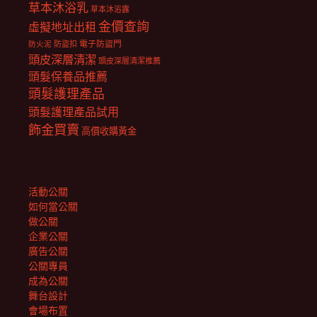
草本沐浴乳
草本沐浴露
金價查詢
虛擬地址出租
電子防盜門
防盜扣
防火泥
頭皮深層清潔
頭皮深層清潔推薦
頭髮保養品推薦
頭髮護理產品
頭髮護理產品試用
飾金買賣
高價收購黃金
活動公關
如何當公關
做公關
企業公關
廣告公關
公關專員
成為公關
舞台設計
會場布置