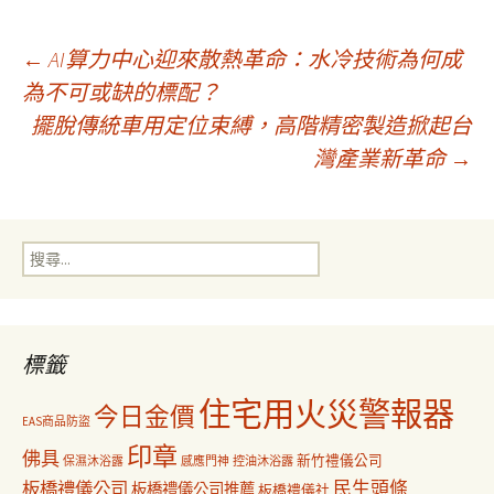
文
←
AI算力中心迎來散熱革命：水冷技術為何成
為不可或缺的標配？
擺脫傳統車用定位束縛，高階精密製造掀起台
章
灣產業新革命
→
導
搜
覽
尋
關
鍵
字:
標籤
住宅用火災警報器
今日金價
EAS商品防盜
印章
佛具
新竹禮儀公司
保濕沐浴露
感應門神
控油沐浴露
民生頭條
板橋禮儀公司
板橋禮儀公司推薦
板橋禮儀社