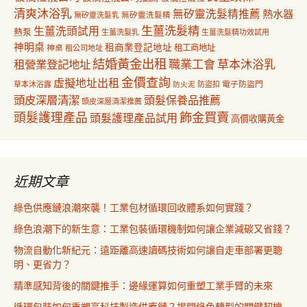
清爽沐浴乳
無矽靈洗髮精推薦
熱水器
無矽靈洗髮乳
無矽靈洗髮精
生薑洗髮精
生薑洗頭試用
熱泵
生薑洗髮乳
生薑洗髮精功效試用
神明桌
租商業登記地址
神桌
租工商地址
租公司地址
結婚黃金出租
職業工會
草本沐浴乳
租營業登記地址
金價查詢
虛擬地址出租
電子防盜門
草本沐浴露
防盜扣
防火泥
頭皮深層清潔
頭髮保養品推薦
頭皮深層清潔推薦
飾金買賣
頭髮護理產品
頭髮護理產品試用
高價收購黃金
近期文章
綠色供應鏈浪潮來襲！工業包材循環回收體系如何實踐？
綠色浪潮下的新生意：工業包裝循環機制如何讓企業減碳又省錢？
物流自動化新紀元：遠距離高速讀碼技術如何讓自走車部署更聰
明、更省力？
精準感知背後的關鍵推手：邊緣運算如何重塑工業手臂的未來