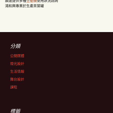
晨達提供多種
空壓機
使用狀況諮詢
鴻和興專業於生產茶葉罐
分類
公關媒體
燈光設計
生活情報
舞台設計
課程
標籤