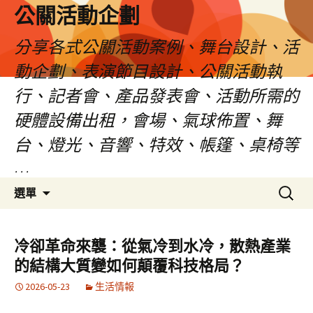
公關活動企劃
分享各式公關活動案例、舞台設計、活
動企劃、表演節目設計、公關活動執
行、記者會、產品發表會、活動所需的
硬體設備出租，會場、氣球佈置、舞
台、燈光、音響、特效、帳篷、桌椅等
…
跳
搜
選單
至
尋
主
關
要
鍵
冷卻革命來襲：從氣冷到水冷，散熱產業
內
字:
的結構大質變如何顛覆科技格局？
容
2026-05-23
生活情報