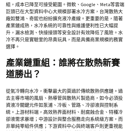
組，成本已降至可接受範圍。微軟、Google、Meta等雲端
巨頭已在大型資料中心大規模部署水冷方案，台灣散熱大
廠如雙鴻、奇鋐也紛紛擴充液冷產線。更重要的是，隨著
產業鏈成熟，水冷系統的可靠性與維護便利性已大幅提
升，漏水檢測、快接接頭等安全設計有效降低了風險。水
冷不再只是實驗室的昂貴玩具，而是具備商業規模的務實
選擇。
產業鏈重組：誰將在散熱新賽
道勝出？
從氣冷轉向水冷，衝擊最大的莫過於傳統散熱供應鏈。過
去主導市場的風扇、熱導管與散熱片製造商，如今必須投
資液冷關鍵元件如泵浦、冷板、管路、冷卻液與控制系
統。上游材料端，高效熱界面材料、耐腐蝕合金、特種冷
卻液需求暴增；中游設計與整合服務走向系統級方案，而
非單純零組件供應；下游資料中心與終端客戶則更重視能