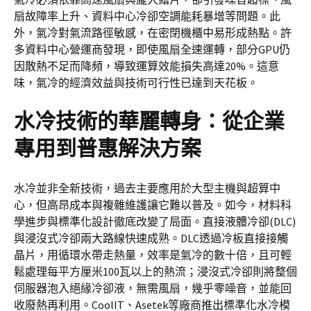
扇故障率上升、資料中心冷卻空調能耗暴增等問題。此
外，氣冷對氣流路徑敏感，在密閉機櫃中易形成熱點。許
多資料中心營運商發現，即使風扇全速運轉，部分GPU仍
因散熱不足而降頻，導致運算效能損失高達20%。這意
味，氣冷的經濟效益與技術可行性已達到天花板。
水冷技術的華麗轉身：從企業
專用到普惠解決方案
水冷並非全新技術，過去主要應用於大型主機與超算中
心，但高昂成本與複雜維護讓它難以普及。如今，材料科
學進步與標準化設計徹底改變了局面。直接液體冷卻(DLC)
與浸沒式冷卻兩大路線快速成熟。DLC透過冷板直接接觸
晶片，用循環水帶走熱量，效率是氣冷的數十倍，且可輕
鬆處理每平方厘米100瓦以上的熱流；浸沒式冷卻則將整個
伺服器泡入絕緣冷卻液，無需風扇，幾乎零噪音，並能回
收廢熱再利用。CoolIT、Asetek等廠商推出標準化水冷模