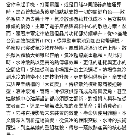
當你拿起手機、打開電腦，或是目睹AI伺服器高速運算
時，是否曾想過背後那個默默支撐一切的關鍵角色——散
熱系統？過去幾十年，氣冷散熱憑藉其低成本、易安裝與
維護的優勢，主宰了電子產品與資料中心的散熱方案。然
而，隨著摩爾定律放緩但晶片功耗卻持續攀升，從5G基地
台到高效能運算(HPC)，從電動車電池到加密貨幣礦機，
熱密度已突破氣冷物理極限。風扇轉速逼近噪音上限、散
熱鰭片體積大到難以容納，氣冷麵臨嚴重瓶頸。與此同
時，水冷散熱以更高的熱傳導效率、更低的能耗與更小的
空間佔用，迅速從利基市場躍升為主流選項。這場從氣冷
到水冷的轉變不只是技術升級，更是整個供應鏈、商業模
式與產業結構的「大質變」。傳統散熱模組廠商被迫轉
型，液冷泵浦、管路、冷卻液供應商成為新興要角，甚至
連數據中心建築設計都必須隨之翻新。對投資人與科技從
業者而言，這是一場無法忽視的產業革命；對消費者而
言，它將直接影響未來裝置的效能、壽命與使用體驗。本
文將深入剖析這場質變，從氣冷的極限突破、水冷的技術
躍進，到產業鏈的重組樣貌，帶您一窺散熱產業的核心變
局。