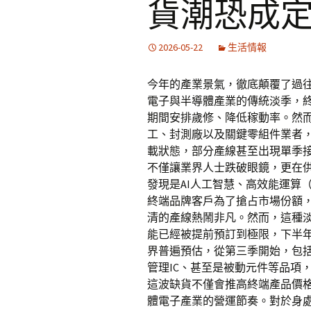
貨潮恐成
2026-05-22
生活情報
今年的產業景氣，徹底顛覆了過
電子與半導體產業的傳統淡季，
期間安排歲修、降低稼動率。然
工、封測廠以及關鍵零組件業者
載狀態，部分產線甚至出現單季
不僅讓業界人士跌破眼鏡，更在
發現是AI人工智慧、高效能運算
終端品牌客戶為了搶占市場份額
清的產線熱鬧非凡。然而，這種
能已經被提前預訂到極限，下半
界普遍預估，從第三季開始，包括
管理IC、甚至是被動元件等品項
這波缺貨不僅會推高終端產品價
體電子產業的營運節奏。對於身