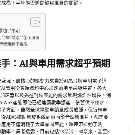
將成為下半年能否避開缺貨風暴的關鍵。
求超乎預期
晶片到終端產品全面漲價
資新產能刻不容緩
手：AI與車用需求超乎預期
盛況，最核心的驅動力來自於AI晶片與車用電子這
AI應用從雲端資料中心加速落地至邊緣裝置，各大
AI加速器以及先進封裝產能的需求呈現爆炸性增長。例
CoWoS產能即使已經連續數季擴產，依舊供不應求，
電子方面，雖然全球電動車銷量成長放緩，但每輛車
從ADAS輔助駕駛系統到車內影音娛樂晶片，都需要
些應用不僅消耗了大量晶圓產能，還連帶拉動了測
動率。業者透露，目前包括28奈米、40奈米、甚至8