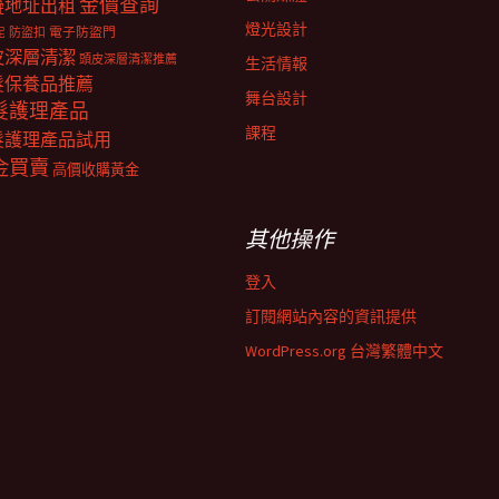
金價查詢
擬地址出租
燈光設計
電子防盜門
防盜扣
泥
皮深層清潔
頭皮深層清潔推薦
生活情報
髮保養品推薦
舞台設計
髮護理產品
課程
髮護理產品試用
金買賣
高價收購黃金
其他操作
登入
訂閱網站內容的資訊提供
WordPress.org 台灣繁體中文