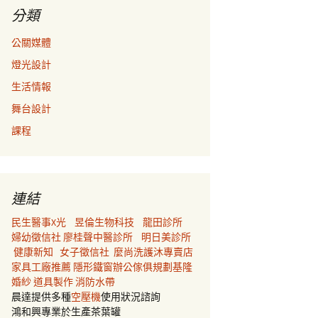
分類
公關媒體
燈光設計
生活情報
舞台設計
課程
連結
民生醫事X光
昱倫生物科技
龍田診所
婦幼徵信社
廖桂聲中醫診所
明日美診所
健康新知
女子徵信社
麼尚洗護沐專賣店
家具工廠推薦
隱形鐵窗
辦公傢俱規劃
基隆
婚紗
道具製作
消防水帶
晨達提供多種
空壓機
使用狀況諮詢
鴻和興專業於生產茶葉罐