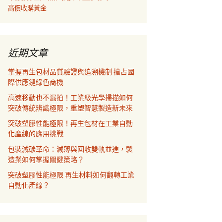
高價收購黃金
近期文章
掌握再生包材品質驗證與追溯機制 搶占國
際供應鏈綠色商機
高速移動也不漏拍！工業級光學掃描如何
突破傳統辨識極限，重塑智慧製造新未來
突破塑膠性能極限！再生包材在工業自動
化產線的應用挑戰
包裝減碳革命：減薄與回收雙軌並進，製
造業如何掌握關鍵策略？
突破塑膠性能極限 再生材料如何翻轉工業
自動化產線？