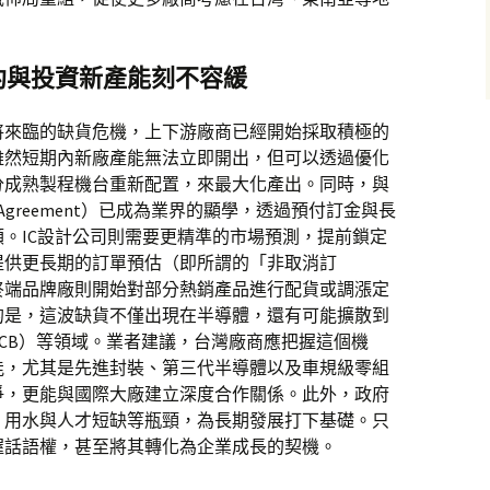
約與投資新產能刻不容緩
將來臨的缺貨危機，上下游廠商已經開始採取積極的
雖然短期內新廠產能無法立即開出，但可以透過優化
分成熟製程機台重新配置，來最大化產出。同時，與
rm Agreement）已成為業界的顯學，透過預付訂金與長
。IC設計公司則需要更精準的市場預測，提前鎖定
提供更長期的訂單預估（即所謂的「非取消訂
終端品牌廠則開始對部分熱銷產品進行配貨或調漲定
的是，這波缺貨不僅出現在半導體，還有可能擴散到
CB）等領域。業者建議，台灣廠商應把握這個機
能，尤其是先進封裝、第三代半導體以及車規級零組
爭，更能與國際大廠建立深度合作關係。此外，政府
、用水與人才短缺等瓶頸，為長期發展打下基礎。只
握話語權，甚至將其轉化為企業成長的契機。