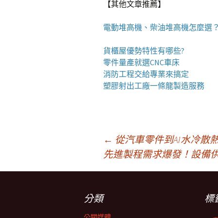
【其他文章推薦】
電動
堆高機
、柴油堆高機怎麼選
貨櫃屋
優勢特性有哪些?
零件量產就選
CNC車床
消防工程
交給專業來搞定
塑膠射出工廠
一條龍製造服務
文
←
從汽車零件到AI水冷散
先進製程需求爆發！設備
章
分類
標
導
公關媒體