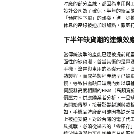
吋廠的部分產線，都因為車用與工
設計公司為了確保下半年的新品
「預防性下單」的熱潮，進一步
休息的產線被迫加班加點，徹底
下半年缺貨潮的連鎖效
當傳統淡季的產能已經被提前耗
面性的缺貨潮。首當其衝的是電源
手機、筆電與車用的基礎元件，
熟製程，而成熟製程產能早已被
慢，導致供需缺口短期內難以填補
伺服器高度相關的HBM（高頻寬記憶
價壓力。供應鏈業者分析，一旦
廠開始傳導，接著影響封測與載
如，手機品牌廠商可能因為缺乏關
上被迫妥協。對於台灣的電子代
具挑戰，必須從過去的「零庫存
這波缺貨潮也可能加速產業的區