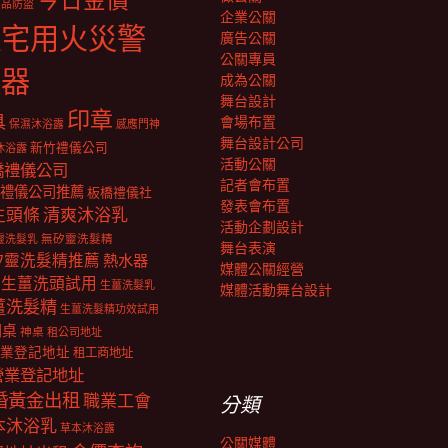
今日金價
商品防盜
企業公關
住宅用火災警
廣告公關
公關專員
報器
成為公關
舞台設計
印章
具
會場布置
保濕沐浴露
感應門神
舞台設計公司
新竹禮儀公司
沐浴露
活動公關
橋禮儀公司
記者會布置
禮儀公司推薦
板橋禮儀社
發表會布置
生頭條
清爽沐浴乳
活動企劃設計
靈洗髮乳
無矽靈洗髮精
舞台表演
矽靈洗髮精推薦
熱水器
媒體公關經營
生薑洗頭試用
生薑洗髮乳
媒體活動舞台設計
薑洗髮精
生薑洗髮精功效試用
明桌
神桌
租公司地址
業登記地址
租工商地址
營業登記地址
婚黃金出租
職業工會
分類
本沐浴乳
草本沐浴露
公關媒體