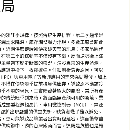
定局
往的淡旺季規律。按照傳統生產排程，第二季通常是
終端需求降溫，庫存調整壓力浮現，多數工廠會趁此
而，近期供應鏈端卻傳來破天荒的訊息：多家晶圓代
，在第二季的稼動率不僅沒有下滑，反而逆勢衝上滿
接單量創下歷史新高的盛況。這股異常的生產熱潮，
供應鏈中投下一枚震撼彈。仔細剖析背後原因，可以
（HPC）與車用電子等新興應用的需求強勁爆發，加上
，不惜在傳統淡季提前拉貨備庫存，導致原本應該冷
淡季不淡的現象，其實暗藏著極大的風險。當所有產
年的傳統旺季到來時，將面臨無產能可用的窘境。業
成熟製程邏輯晶片、車用微控制器（MCU）、電源
，都將出現嚴重的供需失衡，缺貨潮幾乎難以避免。
格，更可能導致品牌業者出貨時程延宕，進而衝擊整
處供應鏈中下游的台灣廠商而言，這既是危機也是轉