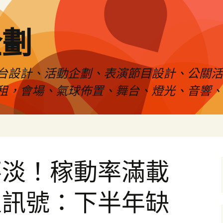
企劃
台設計、活動企劃、表演節目設計、公關
租，會場、氣球佈置、舞台、燈光、音響、
不淡！稼動率滿載
人訊號：下半年缺