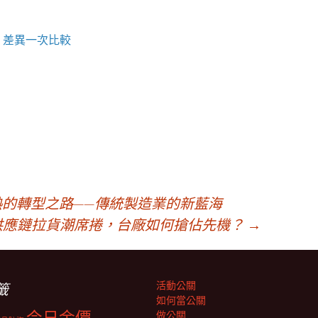
？差異一次比較
熱的轉型之路——傳統製造業的新藍海
供應鏈拉貨潮席捲，台廠如何搶佔先機？
→
活動公關
籤
如何當公關
做公關