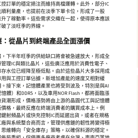
控訂單的穩定挹注而維持高檔運轉。此外，部分IC
能順利量產，也提前在淡季下單卡位，形成了一股
推升了稼動率。這些需求交織在一起，使得原本應該
打破了淡旺季的界線。
應：從晶片到終端產品全面漲價
盡，下半年旺季的供給缺口將會被急遽放大，形成全
管理IC與類比晶片，這些廣泛應用於消費性電子、
庫存水位已經降至極低點。由於這些晶片大多採用成
車用與工控訂單佔據，新增加產能的速度又相對緩
。接下來，記憶體產業也將受到波及，特別是與AI
體）和DDR5，以及車用NOR Flash，都將面臨漲
缺貨潮形成，價格漲勢將由上游的晶圓代工與記憶體
板價格，最終反應在終端消費者的購買成本上。例
鍵射頻晶片或快充控制IC而延遲出貨，或者在規格
工廠與系統整合商而言，管理供應鏈的韌性將變得極
」思維轉向「安全庫存」策略，以確保料源的穩定。
域佈局重組，促使更多廠商考慮在台灣、東南亞等地