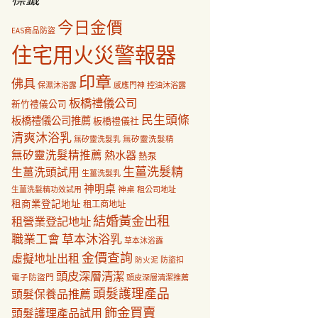
今日金價
EAS商品防盜
住宅用火災警報器
印章
佛具
保濕沐浴露
感應門神
控油沐浴露
板橋禮儀公司
新竹禮儀公司
民生頭條
板橋禮儀公司推薦
板橋禮儀社
清爽沐浴乳
無矽靈洗髮乳
無矽靈洗髮精
無矽靈洗髮精推薦
熱水器
熱泵
生薑洗髮精
生薑洗頭試用
生薑洗髮乳
神明桌
神桌
生薑洗髮精功效試用
租公司地址
租商業登記地址
租工商地址
結婚黃金出租
租營業登記地址
職業工會
草本沐浴乳
草本沐浴露
金價查詢
虛擬地址出租
防盜扣
防火泥
頭皮深層清潔
電子防盜門
頭皮深層清潔推薦
頭髮護理產品
頭髮保養品推薦
飾金買賣
頭髮護理產品試用