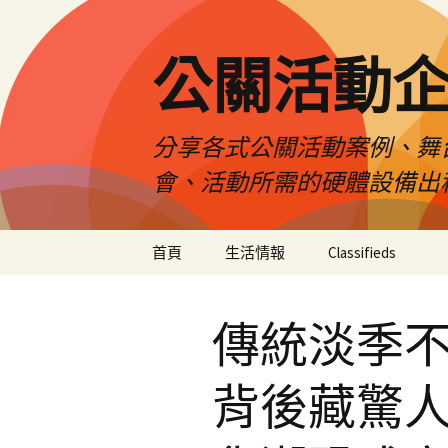
公關活動
分享各式公關活動案例、舞
會、活動所需的硬體設備出
跳
首頁
生活情報
Classifieds
至
主
要
傳統淡季
內
容
背後藏驚