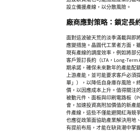
設立備援產線，以分散風險。
廠商應對策略：鎖定長
面對這波破天荒的淡季滿載與即
應變措施。晶圓代工業者方面，
現有產線的調度效率，例如將部
客戶簽訂長約（LTA，Long-Te
期承諾，確保未來數年的產能配額
上游產能，並可能要求客戶必須
單」），以降低自身庫存風險。
價，以因應成本上升。值得關注
被動元件、面板與印刷電路板（P
會，加速投資高附加價值的新產
件產線，這些不僅能避開紅海競
也應從政策面協助產業解決用地
有提前布局，才能在缺貨潮中掌