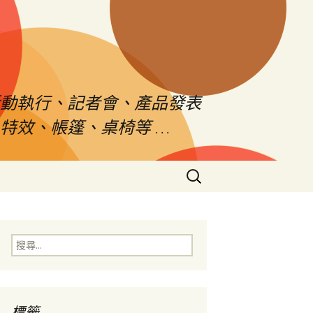
活動執行、記者會、產品發表
特效、帳篷、桌椅等 …
搜
尋
關
鍵
字:
搜
尋
關
鍵
字:
標籤