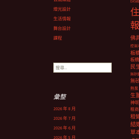
EAS
覽
燈光設計
生活情報
舞台設計
佛
課程
控油
板
板橋
搜
民
尋
無矽
關
無
鍵
熱泵
字:
生
彙整
神
2026 年 8 月
租商
租
2026 年 7 月
結
2026 年 6 月
草
2026 年 5 月