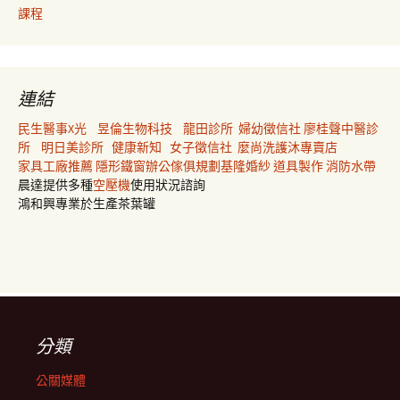
課程
連結
民生醫事X光
昱倫生物科技
龍田診所
婦幼徵信社
廖桂聲中醫診
所
明日美診所
健康新知
女子徵信社
麼尚洗護沐專賣店
家具工廠推薦
隱形鐵窗
辦公傢俱規劃
基隆婚紗
道具製作
消防水帶
晨達提供多種
空壓機
使用狀況諮詢
鴻和興專業於生產茶葉罐
分類
公關媒體