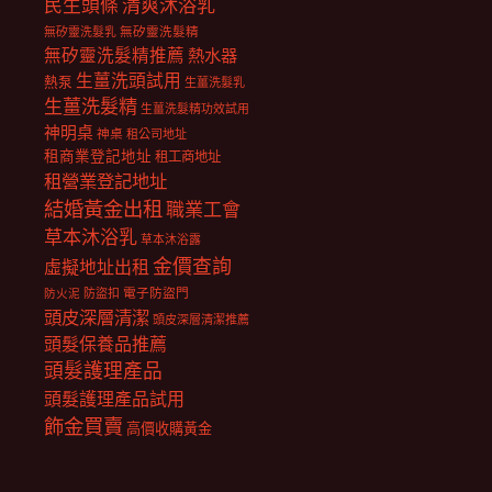
民生頭條
清爽沐浴乳
無矽靈洗髮乳
無矽靈洗髮精
無矽靈洗髮精推薦
熱水器
生薑洗頭試用
熱泵
生薑洗髮乳
生薑洗髮精
生薑洗髮精功效試用
神明桌
神桌
租公司地址
租商業登記地址
租工商地址
租營業登記地址
結婚黃金出租
職業工會
草本沐浴乳
草本沐浴露
金價查詢
虛擬地址出租
電子防盜門
防盜扣
防火泥
頭皮深層清潔
頭皮深層清潔推薦
頭髮保養品推薦
頭髮護理產品
頭髮護理產品試用
飾金買賣
高價收購黃金