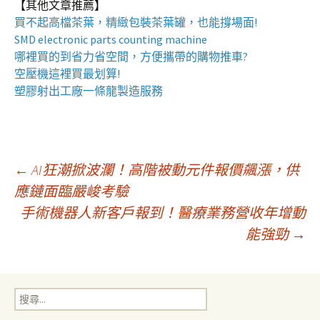
【其他文章推薦】
買不起高檔茶葉，精緻包裝
茶葉罐
，也能撐場面!
SMD electronic parts counting machine
哪裡買的到省力省空間，方便攜帶的
購物推車
?
空壓機
這裡買最划算!
塑膠射出工廠
一條龍製造服務
文
←
AI狂潮掀波瀾！高階被動元件報價飆漲，供
應鏈面臨嚴峻考驗
手術機器人新客戶報到！醫療業務營收年增動
章
能強勁
→
導
搜
覽
尋