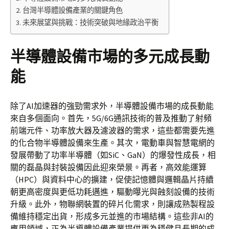
台灣半導體設備產業的關鍵角色
未來展望與挑戰：技術突破與地緣政治平衡
半導體設備市場的多元成長動
能
除了AI加速器的強勁需求外，半導體設備市場的成長動能
來自多個面向。首先，5G/6G通訊技術的普及推動了射頻
前端元件、功率放大器及濾波器的需求，這些都需要先進
的化合物半導體設備來生產。其次，電動車與智慧電網的
發展帶動了功率半導體（如SiC、GaN）的爆發性成長，相
關的磊晶與封裝設備因此迎來榮景。再者，高效能運算
（HPC）與資料中心的擴建，促使記憶體與邏輯晶片持續
朝更高密度與更低功耗邁進，驅動曝光與蝕刻設備的技術
升級。此外，物聯網裝置的碎片化需求，則讓成熟製程設
備維持穩定出貨，形成多元並進的市場結構。這些非AI的
應用領域，正為半導體設備產業提供更為穩健且長期的成