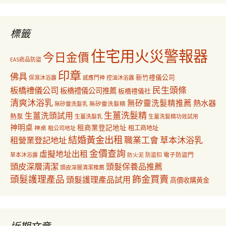
關
鍵
字:
標籤
住宅用火災警報器
今日金價
EAS商品防盜
印章
佛具
新竹禮儀公司
保濕沐浴露
感應門神
控油沐浴露
民生頭條
板橋禮儀公司
板橋禮儀公司推薦
板橋禮儀社
清爽沐浴乳
無矽靈洗髮精推薦
熱水器
無矽靈洗髮乳
無矽靈洗髮精
生薑洗髮精
生薑洗頭試用
熱泵
生薑洗髮乳
生薑洗髮精功效試用
神明桌
租商業登記地址
神桌
租工商地址
租公司地址
結婚黃金出租
職業工會
草本沐浴乳
租營業登記地址
金價查詢
虛擬地址出租
電子防盜門
草本沐浴露
防盜扣
防火泥
頭皮深層清潔
頭髮保養品推薦
頭皮深層清潔推薦
飾金買賣
頭髮護理產品
頭髮護理產品試用
高價收購黃金