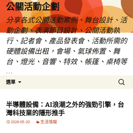
公關活動企劃
分享各式公關活動案例、舞台設計、活
動企劃、表演節目設計、公關活動執
行、記者會、產品發表會、活動所需的
硬體設備出租，會場、氣球佈置、舞
台、燈光、音響、特效、帳篷、桌椅等
…
跳
搜
選單
至
尋
主
關
要
鍵
半導體設備：AI浪潮之外的強勁引擎，台
內
字:
灣科技業的隱形推手
容
2026-05-20
生活情報