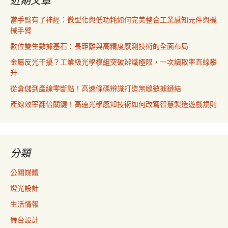
近期文章
當手臂有了神經：微型化與低功耗如何完美整合工業感知元件與機
械手臂
數位雙生數據基石：長距離與高精度感測技術的全面布局
金屬反光干擾？工業級光學模組突破辨識極限，一次讀取率直線攀
升
從倉儲到產線零斷點！高速條碼辨識打造無縫數據鏈結
產線效率翻倍關鍵！高速光學感知技術如何改寫智慧製造遊戲規則
分類
公關媒體
燈光設計
生活情報
舞台設計