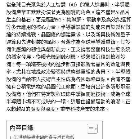
當全球目光聚焦於人工智慧（AI）的驚人進展時，半導體
設備產業正默默扮演著更為關鍵的角色。這不僅是AI晶片
生產的基石，更是驅動5G、物聯網、電動車及高效能運算
等多元應用的核心力量。半導體設備的動能來自於製程微
縮的持續挑戰、晶圓廠的擴建需求，以及新興技術如量子
運算和先進封裝的崛起。台灣作為全球半導體重鎮，其設
備供應鏈的韌性與創新能力，正支撐著整個科技生態系統
的穩定發展。從曝光機到蝕刻機，從薄膜沉積到檢測設
備，每一項精密機械的進步都直接影響著晶片的效能與良
率。尤其在地緣政治緊張與供應鏈重組的背景下，半導體
設備的自給率與技術自主性成為各國戰略重點。台灣不僅
擁有台積電這樣的晶圓代工龍頭，更培育出許多隱形冠軍
設備商，他們在特定製程環節中掌握關鍵技術，成為全球
半導體市場不可或缺的一環。這股由設備驅動的浪潮，正
以超越AI的廣度與深度，重塑科技產業的未來。
內容目錄
半導體設備市場的多元成長動能