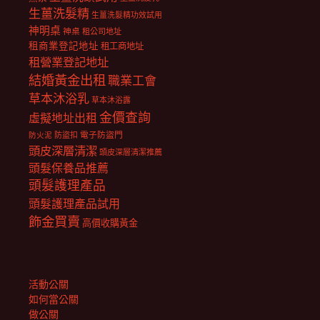
生薑洗髮精
生薑洗髮精功效試用
神明桌
神桌
租公司地址
租商業登記地址
租工商地址
租營業登記地址
結婚黃金出租
職業工會
草本沐浴乳
草本沐浴露
金價查詢
虛擬地址出租
電子防盜門
防盜扣
防火泥
頭皮深層清潔
頭皮深層清潔推薦
頭髮保養品推薦
頭髮護理產品
頭髮護理產品試用
飾金買賣
高價收購黃金
活動公關
如何當公關
做公關