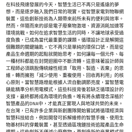
在科技飛速發展的今天，智慧生活已不再只是遙遠的夢
想，而是逐步融入我們日常的現實。從智慧家電到物聯網
裝置，這些創新技術為人類帶來前所未有的便利與效率。
然而，伴隨而來的卻是電子廢棄物激增、資源消耗加速等
環境挑戰。如何在追求智慧生活的同時，不讓地球承受過
度負擔，已成為當代最重要的課題。循環設計正是解開這
個難題的關鍵鑰匙，它不再只是單純的環保口號，而是從
產品生命週期的起點就開始思考，如何讓每一個元件、每
一種材料都能在封閉迴圈中不斷流轉。這意味著設計師與
工程師必須跳脫傳統線性經濟「取用、製造、丟棄」的思
維，轉而擁抱「減少使用、重複使用、回收再利用」的核
心原則。當智慧路燈能根據人流自動調節亮度，當智慧電
錶能精準分析用電模式，這些科技背後若缺乏循環設計的
支撐，最終都將成為環境的負擔。唯有將永續理念深植於
智慧產品的DNA中，才能真正實現人與地球共榮的未來。
在台灣，已有許多企業與新創團隊開始嘗試將循環經濟與
智慧科技結合，例如開發可拆解維修的智慧手機、使用生
物基材料的穿戴裝置，甚至透過區塊鏈技術追蹤產品生命
週期。這些創新不僅減少廢棄物，更創造新的商業模式與