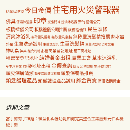
住宅用火災警報器
今日金價
EAS商品防盜
印章
佛具
新竹禮儀公司
保濕沐浴露
感應門神
控油沐浴露
民生頭條
板橋禮儀公司
板橋禮儀公司推薦
板橋禮儀社
清爽沐浴乳
無矽靈洗髮精推薦
熱水器
無矽靈洗髮乳
無矽靈洗髮精
生薑洗髮精
生薑洗頭試用
熱泵
生薑洗髮乳
生薑洗髮精功效試用
神明桌
租商業登記地址
神桌
租工商地址
租公司地址
結婚黃金出租
職業工會
草本沐浴乳
租營業登記地址
金價查詢
虛擬地址出租
電子防盜門
草本沐浴露
防盜扣
防火泥
頭皮深層清潔
頭髮保養品推薦
頭皮深層清潔推薦
飾金買賣
頭髮護理產品
頭髮護理產品試用
高價收購黃金
近期文章
當手臂有了神經：微型化與低功耗如何完美整合工業感知元件與機
械手臂