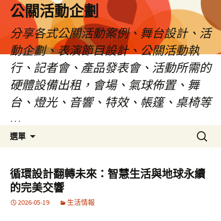
公關活動企劃
分享各式公關活動案例、舞台設計、活
動企劃、表演節目設計、公關活動執
行、記者會、產品發表會、活動所需的
硬體設備出租，會場、氣球佈置、舞
台、燈光、音響、特效、帳篷、桌椅等
…
跳
搜
選單
至
尋
主
關
要
鍵
循環設計翻轉未來：智慧生活與地球永續
內
字:
的完美交響
容
2026-05-19
生活情報