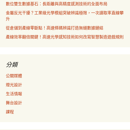
數位雙生數據基石：長距離與高精度感測技術的全面布局
金屬反光干擾？工業級光學模組突破辨識極限，一次讀取率直線攀
升
從倉儲到產線零斷點！高速條碼辨識打造無縫數據鏈結
產線效率翻倍關鍵！高速光學感知技術如何改寫智慧製造遊戲規則
分類
公關媒體
燈光設計
生活情報
舞台設計
課程