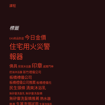
課程
標籤
今日金價
EAS商品防盜
住宅用火災警
報器
印章
佛具
保濕沐浴露
感應門神
新竹禮儀公司
控油沐浴露
板橋禮儀公司
板橋禮儀公司推薦
板橋禮儀社
民生頭條
清爽沐浴乳
無矽靈洗髮乳
無矽靈洗髮精
無矽靈洗髮精推薦
熱水器
生薑洗頭試用
熱泵
生薑洗髮乳