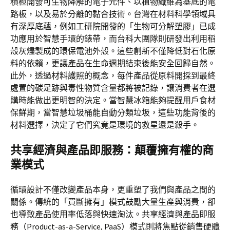
積極開發可生物降解的電子元件、以植物纖維為基底的電
路板，以及易於分離的黏合技術。台灣在材料科學領域具
有深厚底蘊，例如工研院開發的「生物可分解塑膠」已成
功應用於智慧手環的錶帶，而台科大團隊則研發出利用稻
殼灰燼製成的環保電池外殼。這些創新不僅降低對石化原
料的依賴，更讓產品在生命週期結束後能安全回歸自然。
此外，透過材料護照的概念，每件產品從原料開採到最終
處置的碳足跡與毒性物質含量都將被記錄，讓消費者在選
購時能做出更明智的決定。當智慧冰箱能夠提醒用戶食材
保鮮期，當智慧垃圾桶能自動分類垃圾，這些功能背後的
材料選擇，決定了它們究竟是環境的救星還是殺手。
共享經濟與產品即服務：顛覆擁有權的商
業模式
循環設計不僅改變產品本身，更重塑了我們與產品之間的
關係。傳統的「買斷擁有」模式鼓勵大量生產與消費，卻
也導致產品使用率低落與快速淘汰。共享經濟與產品即服
務（Product-as-a-Service, PaaS）模式則將焦點從銷售硬體