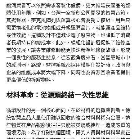
讓消費者可以依照需求客製化設備，更大幅延長產品的整
體使用年限。例如，台灣一家新創公司開發的智慧音箱，
其揚聲器、麥克風陣列與運算核心皆為獨立模組，用戶只
需更換老化的電池模組或升級運算晶片，就能讓產品維持
最佳效能。這種設計不僅減少電子廢棄物，也降低了消費
者長期持有的總成本。此外，模組化設計還促進了維修產
業的發展，讓專業維修師能更快速精準地修復故障，形成
一個良性的服務生態系。從宏觀角度來看，當智慧城市中
的感測器、路燈、監控系統都採用模組化設計時，政府與
企業的維護成本將大幅下降，同時也為資源回收業者提供
更高價值的拆解物料。
材料革命：從源頭終結一次性思維
循環設計的另一個核心面向，在於材料的選擇與創新。傳
統智慧產品大量使用難以回收的複合材料與稀有金屬，這
些物質在產品報廢後往往只能被焚燒或掩埋，造成嚴重的
環境污染。為了打破這個困境，研究人員與材料科學家正