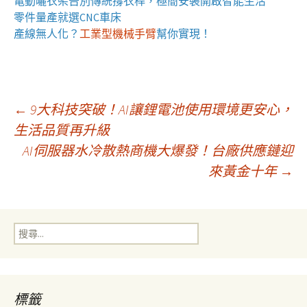
電動曬衣架
告別傳統撐衣桿，極簡安裝開啟智能生活
零件量產就選
CNC車床
產線無人化？
工業型機械手臂
幫你實現！
文
←
9大科技突破！AI讓鋰電池使用環境更安心，
生活品質再升級
AI伺服器水冷散熱商機大爆發！台廠供應鏈迎
章
來黃金十年
→
導
搜
覽
尋
關
鍵
字:
標籤