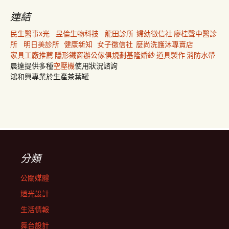
連結
民生醫事X光
昱倫生物科技
龍田診所
婦幼徵信社
廖桂聲中醫診
所
明日美診所
健康新知
女子徵信社
麼尚洗護沐專賣店
家具工廠推薦
隱形鐵窗
辦公傢俱規劃
基隆婚紗
道具製作
消防水帶
晨達提供多種
空壓機
使用狀況諮詢
鴻和興專業於生產茶葉罐
分類
公關媒體
燈光設計
生活情報
舞台設計