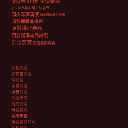
金價查詢
虛擬地址出租
電子防盜門
防盜扣
防火泥
頭皮深層清潔
頭皮深層清潔推薦
頭髮保養品推薦
頭髮護理產品
頭髮護理產品試用
飾金買賣
高價收購黃金
活動公關
如何當公關
做公關
企業公關
廣告公關
公關專員
成為公關
舞台設計
會場布置
舞台設計公司
活動公關