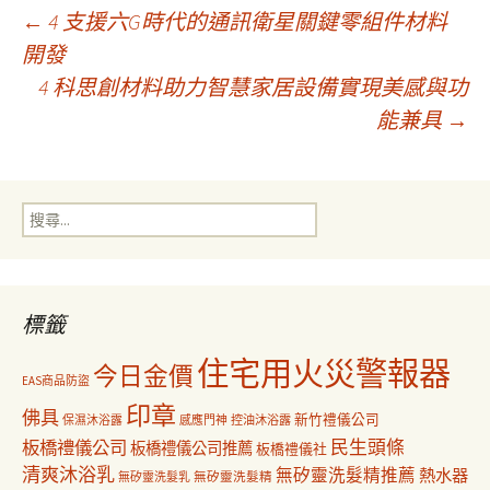
文
←
4 支援六G時代的通訊衛星關鍵零組件材料
開發
4 科思創材料助力智慧家居設備實現美感與功
章
能兼具
→
導
搜
覽
尋
關
鍵
字:
標籤
住宅用火災警報器
今日金價
EAS商品防盜
印章
佛具
新竹禮儀公司
保濕沐浴露
感應門神
控油沐浴露
民生頭條
板橋禮儀公司
板橋禮儀公司推薦
板橋禮儀社
清爽沐浴乳
無矽靈洗髮精推薦
熱水器
無矽靈洗髮乳
無矽靈洗髮精