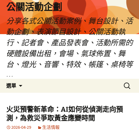
公關活動企劃
分享各式公關活動案例、舞台設計、活
動企劃、表演節目設計、公關活動執
行、記者會、產品發表會、活動所需的
硬體設備出租，會場、氣球佈置、舞
台、燈光、音響、特效、帳篷、桌椅等
…
跳
搜
選單
至
尋
主
關
要
鍵
火災預警新革命：AI如何從偵測走向預
內
字:
測，為救災爭取黃金應變時間
容
2026-04-29
生活情報