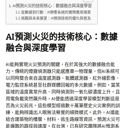
AI預測火災的技術核心：數據融合與深度學習
從數據到行動：AI預警系統的實際應用場景
挑戰與未來展望：AI預測技術的優化與普及
AI預測火災的技術核心：數據
融合與深度學習
AI能夠實現火災預測的關鍵，在於其強大的數據融合能
力。傳統的煙霧偵測器只能感應單一物理量，但AI系統可
以同時整合來自溫度感測器、氣體感測器、紅外線影像、
電力監控系統甚至社群媒體回報的多元數據。例如，當某
區域的溫度異常升高、同時偵測到一氧化碳濃度上升，且
用電負載突然飆升時，AI便能透過深度學習模型判斷這是
否為火災前兆。這些模型經過數十萬筆歷史火災案例的訓
練，能夠辨識出人眼無法察覺的細微模式。此外，AI還能
結合建築物的樓層、材料、逃生路線等資訊，預測火災可
能擴散的路徑與速度。在台灣，已有研究團隊將AI預測系