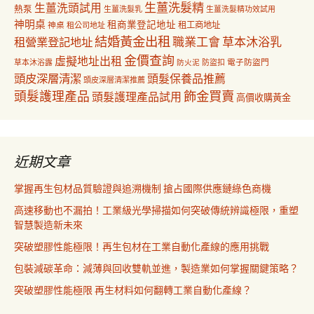
生薑洗髮精
生薑洗頭試用
熱泵
生薑洗髮乳
生薑洗髮精功效試用
神明桌
租商業登記地址
神桌
租工商地址
租公司地址
結婚黃金出租
職業工會
草本沐浴乳
租營業登記地址
金價查詢
虛擬地址出租
電子防盜門
草本沐浴露
防盜扣
防火泥
頭皮深層清潔
頭髮保養品推薦
頭皮深層清潔推薦
飾金買賣
頭髮護理產品
頭髮護理產品試用
高價收購黃金
近期文章
掌握再生包材品質驗證與追溯機制 搶占國際供應鏈綠色商機
高速移動也不漏拍！工業級光學掃描如何突破傳統辨識極限，重塑
智慧製造新未來
突破塑膠性能極限！再生包材在工業自動化產線的應用挑戰
包裝減碳革命：減薄與回收雙軌並進，製造業如何掌握關鍵策略？
突破塑膠性能極限 再生材料如何翻轉工業自動化產線？