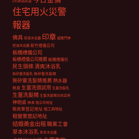
EAS商品防盜
住宅用火災警
報器
印章
佛具
保濕沐浴露
感應門神
新竹禮儀公司
控油沐浴露
板橋禮儀公司
板橋禮儀公司推薦
板橋禮儀社
民生頭條
清爽沐浴乳
無矽靈洗髮乳
無矽靈洗髮精
無矽靈洗髮精推薦
熱水器
生薑洗頭試用
熱泵
生薑洗髮乳
生薑洗髮精
生薑洗髮精功效試用
神明桌
神桌
租公司地址
租商業登記地址
租工商地址
租營業登記地址
結婚黃金出租
職業工會
草本沐浴乳
草本沐浴露