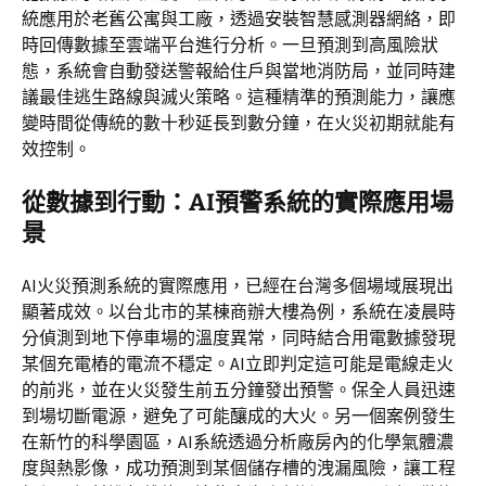
統應用於老舊公寓與工廠，透過安裝智慧感測器網絡，即
時回傳數據至雲端平台進行分析。一旦預測到高風險狀
態，系統會自動發送警報給住戶與當地消防局，並同時建
議最佳逃生路線與滅火策略。這種精準的預測能力，讓應
變時間從傳統的數十秒延長到數分鐘，在火災初期就能有
效控制。
從數據到行動：AI預警系統的實際應用場
景
AI火災預測系統的實際應用，已經在台灣多個場域展現出
顯著成效。以台北市的某棟商辦大樓為例，系統在凌晨時
分偵測到地下停車場的溫度異常，同時結合用電數據發現
某個充電樁的電流不穩定。AI立即判定這可能是電線走火
的前兆，並在火災發生前五分鐘發出預警。保全人員迅速
到場切斷電源，避免了可能釀成的大火。另一個案例發生
在新竹的科學園區，AI系統透過分析廠房內的化學氣體濃
度與熱影像，成功預測到某個儲存槽的洩漏風險，讓工程