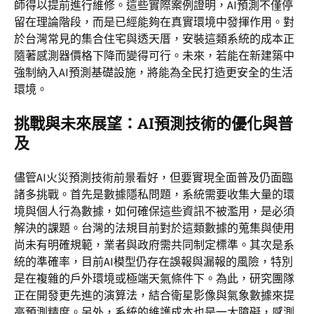
師得以提前進行維修。這些實際案例證明，AI預測不僅停
留在理論階段，而是已經能夠在真實環境中發揮作用。對
於台灣常見的集合住宅與透天厝，安裝這類系統的成本正
隨著感測器價格下降而變得可行。未來，若能在新建築中
強制納入AI預測基礎設施，將能為全民打造更安全的生活
環境。
挑戰與未來展望：AI預測技術的優化與普
及
儘管AI火災預測技術前景看好，但要實現全面普及仍面臨
諸多挑戰。首先是數據隱私問題，系統需要收集大量的環
境與個人行為數據，如何確保這些資訊不被濫用，是必須
解決的課題。台灣的法規目前對於這類數據的蒐集與使用
尚未有明確規範，業者與政府需共同制定標準。其次是系
統的準確率，目前AI模型仍存在誤報與漏報的風險，特別
是在複雜的戶外環境或極端天氣條件下。為此，研究團隊
正在開發更先進的演算法，結合衛星影像與氣象數據來提
高預測精度。另外，系統的維護成本也是一大障礙，感測