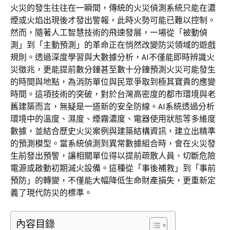
火災的發生往往在一瞬間，傳統的火災偵測系統只能在濃
煙或火焰出現後才發出警報，此時火勢可能已難以控制。
然而，隨著人工智慧技術的飛速發展，一場從「被動偵
測」到「主動預測」的革命正在悄然改變防災領域的遊戲
規則。透過深度學習與大數據分析，AI不僅能即時辨識火
災徵兆，更能提前數分鐘甚至數十分鐘預測火災可能發生
的時間與地點，為消防單位與民眾爭取到極其寶貴的應變
時間。這項技術的突破，對於台灣高密度的都市環境與老
舊建築而言，無疑是一道新的安全防線。AI系統透過分析
環境中的溫度、濕度、煙霧濃度、電器使用狀態等多維度
數據，並結合歷史火災案例與建築結構資訊，建立出精準
的預測模型。當系統偵測到異常數據組合時，會在火災發
生前發出預警，讓相關單位得以提前疏散人員、切斷危險
電源或啟動初期滅火設備。這種從「事後補救」到「事前
預防」的轉變，不僅能大幅降低生命財產損失，更重新定
義了現代防災的標準。
內容目錄