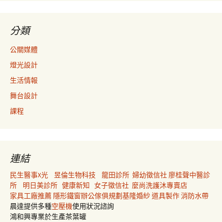
分類
公關媒體
燈光設計
生活情報
舞台設計
課程
連結
民生醫事X光
昱倫生物科技
龍田診所
婦幼徵信社
廖桂聲中醫診
所
明日美診所
健康新知
女子徵信社
麼尚洗護沐專賣店
家具工廠推薦
隱形鐵窗
辦公傢俱規劃
基隆婚紗
道具製作
消防水帶
晨達提供多種
空壓機
使用狀況諮詢
鴻和興專業於生產茶葉罐