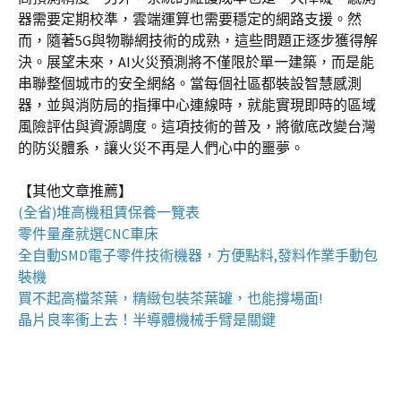
器需要定期校準，雲端運算也需要穩定的網路支援。然
而，隨著5G與物聯網技術的成熟，這些問題正逐步獲得解
決。展望未來，AI火災預測將不僅限於單一建築，而是能
串聯整個城市的安全網絡。當每個社區都裝設智慧感測
器，並與消防局的指揮中心連線時，就能實現即時的區域
風險評估與資源調度。這項技術的普及，將徹底改變台灣
的防災體系，讓火災不再是人們心中的噩夢。
【其他文章推薦】
(全省)
堆高機
租賃保養一覽表
零件量產就選
CNC車床
全自動
SMD電子零件技術機器
，方便點料,發料作業手動包
裝機
買不起高檔茶葉，精緻包裝
茶葉罐
，也能撐場面!
晶片良率衝上去！
半導體機械手臂
是關鍵