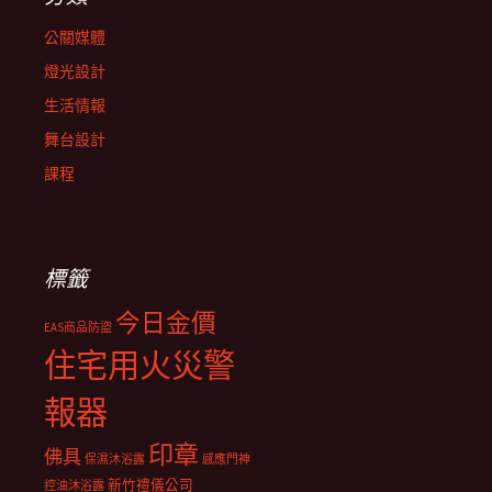
公關媒體
燈光設計
生活情報
舞台設計
課程
標籤
今日金價
EAS商品防盜
住宅用火災警
報器
印章
佛具
保濕沐浴露
感應門神
新竹禮儀公司
控油沐浴露