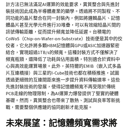
計方法已無法滿足AI運算的效能要求，異質整合與先進封
裝技術因此成為半導體產業的顯學。透過將不同製程、不
同功能的晶片整合在同一封裝內，例如將邏輯晶片、記憶
體晶片甚至光學元件進行3D堆疊，可以有效縮短晶片間的
訊號傳輸距離，從而提升頻寬並降低延遲。台積電的
CoWoS（Chip-on-Wafer-on-Substrate）技術便是其中的佼
佼者，它允許將多顆HBM記憶體與GPU或ASIC加速器緊密
結合，實現超過1TB/s的頻寬。這種封裝方式不僅解決了
頻寬瓶頸，還降低了功耗與佔用面積，特別適合於資料中
心與高效能運算場景。此外，英特爾的EMIB（嵌入式多晶
片互連橋接）與三星的I-Cube技術也都在積極推進，試圖
透過更細微的互連間距來進一步提升資料傳輸速率。這些
先進封裝技術的發展，使得記憶體頻寬不再受限於傳統
PCB走線的物理限制，為AI運算力爆發提供了堅實的硬體
基礎。然而，異質整合也帶來了散熱、測試與良率等新挑
戰，需要整個供應鏈的協同創新才能克服。
未來展望：記憶體頻寬需求將