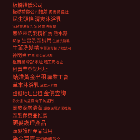
板橋禮儀公司
板橋禮儀公司推薦
板橋禮儀社
民生頭條
清爽沐浴乳
無矽靈洗髮乳
無矽靈洗髮精
無矽靈洗髮精推薦
熱水器
生薑洗頭試用
熱泵
生薑洗髮乳
生薑洗髮精
生薑洗髮精功效試用
神明桌
神桌
租公司地址
租商業登記地址
租工商地址
租營業登記地址
結婚黃金出租
職業工會
草本沐浴乳
草本沐浴露
金價查詢
虛擬地址出租
電子防盜門
防盜扣
防火泥
頭皮深層清潔
頭皮深層清潔推薦
頭髮保養品推薦
頭髮護理產品
頭髮護理產品試用
飾金買賣
高價收購黃金