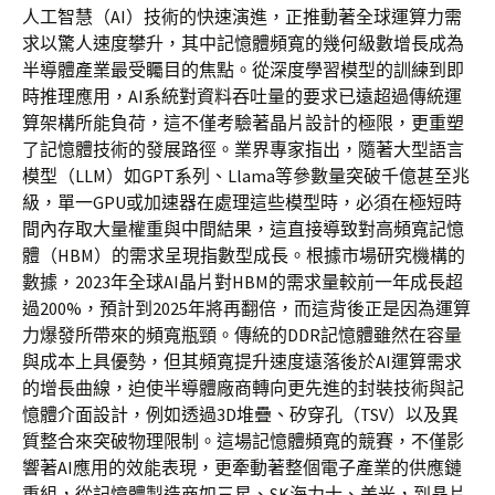
人工智慧（AI）技術的快速演進，正推動著全球運算力需
求以驚人速度攀升，其中記憶體頻寬的幾何級數增長成為
半導體產業最受矚目的焦點。從深度學習模型的訓練到即
時推理應用，AI系統對資料吞吐量的要求已遠超過傳統運
算架構所能負荷，這不僅考驗著晶片設計的極限，更重塑
了記憶體技術的發展路徑。業界專家指出，隨著大型語言
模型（LLM）如GPT系列、Llama等參數量突破千億甚至兆
級，單一GPU或加速器在處理這些模型時，必須在極短時
間內存取大量權重與中間結果，這直接導致對高頻寬記憶
體（HBM）的需求呈現指數型成長。根據市場研究機構的
數據，2023年全球AI晶片對HBM的需求量較前一年成長超
過200%，預計到2025年將再翻倍，而這背後正是因為運算
力爆發所帶來的頻寬瓶頸。傳統的DDR記憶體雖然在容量
與成本上具優勢，但其頻寬提升速度遠落後於AI運算需求
的增長曲線，迫使半導體廠商轉向更先進的封裝技術與記
憶體介面設計，例如透過3D堆疊、矽穿孔（TSV）以及異
質整合來突破物理限制。這場記憶體頻寬的競賽，不僅影
響著AI應用的效能表現，更牽動著整個電子產業的供應鏈
重組，從記憶體製造商如三星、SK海力士、美光，到晶片