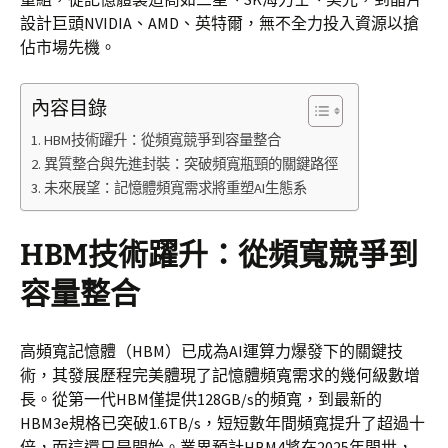
設計巨頭NVIDIA、AMD、英特爾，無不全力投入資源以搶
佔市場先機。
內容目錄
HBM技術躍升：從頻寬競爭到容量整合
異質整合與先進封裝：突破頻寬瓶頸的關鍵路徑
未來展望：記憶體頻寬需求將重塑AI生態系
HBM技術躍升：從頻寬競爭到
容量整合
高頻寬記憶體（HBM）已成為AI運算力爆發下的關鍵技
術，其發展歷程完美體現了記憶體頻寬需求的幾何級數增
長。從第一代HBM僅提供128GB/s的頻寬，到最新的
HBM3e規格已突破1.6TB/s，短短數年間頻寬提升了超過十
倍，而這還只是開始。業界預計HBM4將在2025年問世，