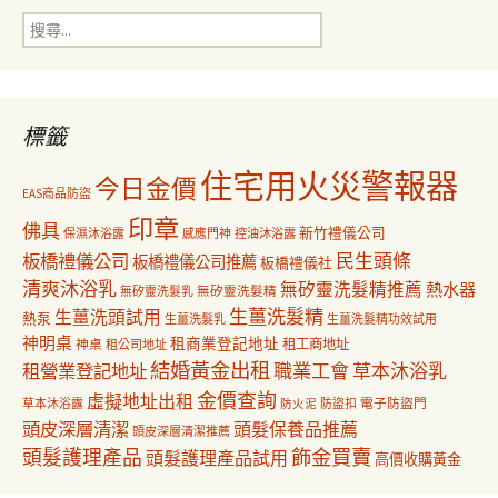
搜
覽
尋
關
鍵
字:
標籤
住宅用火災警報器
今日金價
EAS商品防盜
印章
佛具
新竹禮儀公司
保濕沐浴露
感應門神
控油沐浴露
民生頭條
板橋禮儀公司
板橋禮儀公司推薦
板橋禮儀社
清爽沐浴乳
無矽靈洗髮精推薦
熱水器
無矽靈洗髮乳
無矽靈洗髮精
生薑洗髮精
生薑洗頭試用
熱泵
生薑洗髮乳
生薑洗髮精功效試用
神明桌
租商業登記地址
神桌
租工商地址
租公司地址
結婚黃金出租
職業工會
草本沐浴乳
租營業登記地址
金價查詢
虛擬地址出租
電子防盜門
草本沐浴露
防盜扣
防火泥
頭皮深層清潔
頭髮保養品推薦
頭皮深層清潔推薦
飾金買賣
頭髮護理產品
頭髮護理產品試用
高價收購黃金