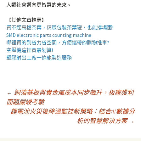
人類社會邁向更智慧的未來。
【其他文章推薦】
買不起高檔茶葉，精緻包裝
茶葉罐
，也能撐場面!
SMD electronic parts counting machine
哪裡買的到省力省空間，方便攜帶的
購物推車
?
空壓機
這裡買最划算!
塑膠射出工廠
一條龍製造服務
文
←
銅箔基板與貴金屬成本同步飆升，板廠獲利
面臨嚴峻考驗
鋰電池火災後降溫監控新策略：結合AI數據分
章
析的智慧解決方案
→
導