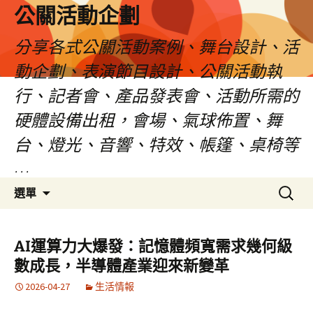
公關活動企劃
分享各式公關活動案例、舞台設計、活
動企劃、表演節目設計、公關活動執
行、記者會、產品發表會、活動所需的
硬體設備出租，會場、氣球佈置、舞
台、燈光、音響、特效、帳篷、桌椅等
…
跳
搜
選單
至
尋
主
關
要
鍵
AI運算力大爆發：記憶體頻寬需求幾何級
內
字:
數成長，半導體產業迎來新變革
容
2026-04-27
生活情報