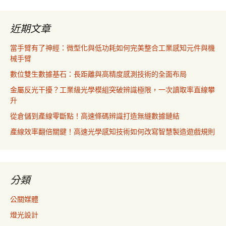
近期文章
當手臂有了神經：微型化與低功耗如何完美整合工業感知元件與機
械手臂
數位雙生數據基石：長距離與高精度感測技術的全面布局
金屬反光干擾？工業級光學模組突破辨識極限，一次讀取率直線攀
升
從倉儲到產線零斷點！高速條碼辨識打造無縫數據鏈結
產線效率翻倍關鍵！高速光學感知技術如何改寫智慧製造遊戲規則
分類
公關媒體
燈光設計