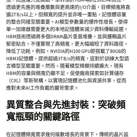
透過更先進的堆疊層數與更高速的I/O介面，目標頻寬將直
逼2TB/s以上。但頻寬的提升並非唯一重點，記憶體容量
的整合同樣至關重要。AI模型參數量的爆炸性增長，使得
單一加速器需要更大的本地記憶體來減少資料傳輸延遲。
HBM技術透過將多個DRAM晶片垂直堆疊，並與邏輯晶片
緊密貼合，不僅實現了高頻寬，更大幅縮短了資料路徑，
降低了功耗。例如，NVIDIA的H100 GPU即搭載了80GB的
HBM3記憶體，提供超過3TB/s的頻寬，這對於訓練大型語
言模型至關重要。然而，隨著模型規模持續擴大，現有
HBM的容量與頻寬仍顯不足，促使廠商探索如計算儲存
（CXL）等新架構，以實現記憶體池化與資源共享，從而
應對未來AI工作負載的嚴苛需求。
異質整合與先進封裝：突破頻
寬瓶頸的關鍵路徑
在記憶體頻寬需求幾何級數增長的背景下，傳統的晶片設