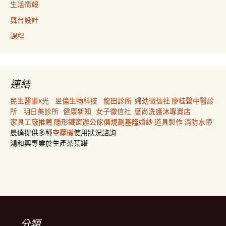
生活情報
舞台設計
課程
連結
民生醫事X光
昱倫生物科技
龍田診所
婦幼徵信社
廖桂聲中醫診
所
明日美診所
健康新知
女子徵信社
麼尚洗護沐專賣店
家具工廠推薦
隱形鐵窗
辦公傢俱規劃
基隆婚紗
道具製作
消防水帶
晨達提供多種
空壓機
使用狀況諮詢
鴻和興專業於生產茶葉罐
分類