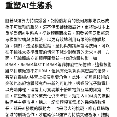
重塑AI生態系
隨著AI運算力持續爆發，記憶體頻寬的幾何級數增長已成
為不可逆轉的趨勢，這不僅影響硬體設計，更將從根本上
重塑整個AI生態系。從軟體層面來看，開發者需要重新思
考模型架構與演算法，以更有效地利用有限的記憶體頻
寬。例如，透過模型壓縮、量化與知識蒸餾等技術，可以
在不犧牲太多準確度的情況下減少對頻寬的需求。另一方
面，記憶體廠商正積極開發新一代記憶體技術，如
MRAM、ReRAM與STT-MRAM等非揮發性記憶體，這些技術
雖然目前頻寬不如HBM，但具有低功耗與高密度的優勢，
有望在邊緣AI裝置上扮演重要角色。此外，光互連技術的
突破也為記憶體頻寬帶來新的可能性，透過矽光子將資料
以光速傳輸，理論上可實現數十倍於電氣互連的頻寬。然
而，這些新技術的商業化仍需時日，短期內HBM與先進封
裝仍將主導市場。總之，記憶體頻寬需求的幾何級數增
長，既是AI發展的驅動力，也是最大的挑戰，唯有透過跨
領域的創新合作，才能確保AI運算力持續突破極限，推動