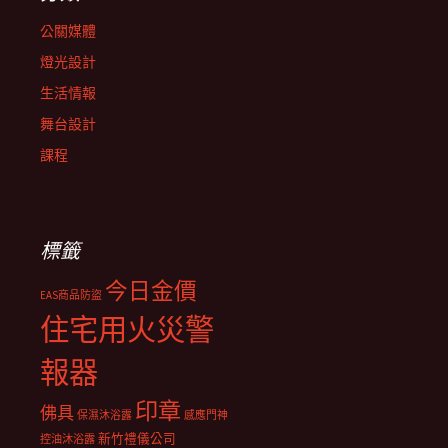
公關媒體
燈光設計
生活情報
舞台設計
課程
標籤
今日金價
EAS商品防盜
住宅用火災警
報器
印章
佛具
保濕沐浴露
感應門神
新竹禮儀公司
控油沐浴露