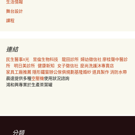
生活情報
舞台設計
課程
連結
民生醫事X光
昱倫生物科技
龍田診所
婦幼徵信社
廖桂聲中醫診
所
明日美診所
健康新知
女子徵信社
麼尚洗護沐專賣店
家具工廠推薦
隱形鐵窗
辦公傢俱規劃
基隆婚紗
道具製作
消防水帶
晨達提供多種
空壓機
使用狀況諮詢
鴻和興專業於生產茶葉罐
分類