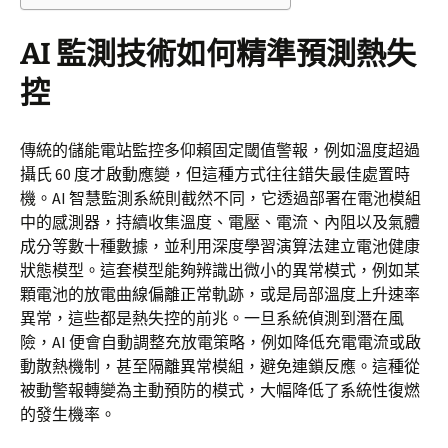
AI 監測技術如何精準預測熱失
控
傳統的儲能電站監控多仰賴固定閾值警報，例如溫度超過
攝氏 60 度才啟動應變，但這種方式往往錯失最佳處置時
機。AI 智慧監測系統則截然不同，它透過部署在電池模組
中的感測器，持續收集溫度、電壓、電流、內阻以及氣體
成分等數十種數據，並利用深度學習演算法建立電池健康
狀態模型。這套模型能夠辨識出微小的異常模式，例如某
顆電池的放電曲線偏離正常軌跡，或是局部溫度上升速率
異常，這些都是熱失控的前兆。一旦系統偵測到潛在風
險，AI 便會自動調整充放電策略，例如降低充電電流或啟
動散熱機制，甚至隔離異常模組，避免連鎖反應。這種從
被動警報轉變為主動預防的模式，大幅降低了系統性復燃
的發生機率。