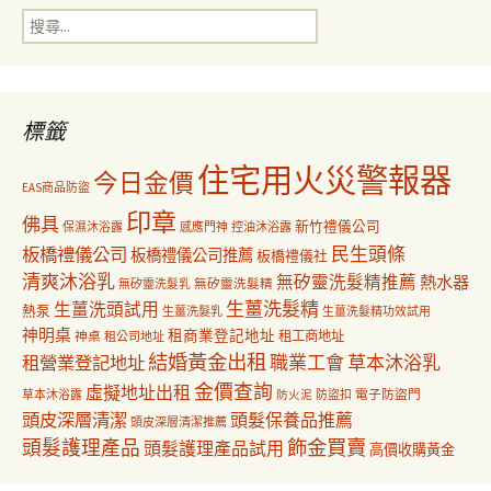
搜
覽
尋
關
鍵
字:
標籤
住宅用火災警報器
今日金價
EAS商品防盜
印章
佛具
新竹禮儀公司
保濕沐浴露
感應門神
控油沐浴露
民生頭條
板橋禮儀公司
板橋禮儀公司推薦
板橋禮儀社
清爽沐浴乳
無矽靈洗髮精推薦
熱水器
無矽靈洗髮乳
無矽靈洗髮精
生薑洗髮精
生薑洗頭試用
熱泵
生薑洗髮乳
生薑洗髮精功效試用
神明桌
租商業登記地址
神桌
租工商地址
租公司地址
結婚黃金出租
職業工會
草本沐浴乳
租營業登記地址
金價查詢
虛擬地址出租
電子防盜門
草本沐浴露
防盜扣
防火泥
頭皮深層清潔
頭髮保養品推薦
頭皮深層清潔推薦
飾金買賣
頭髮護理產品
頭髮護理產品試用
高價收購黃金