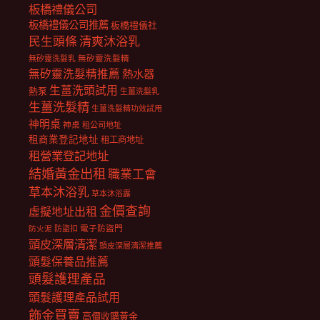
板橋禮儀公司
板橋禮儀公司推薦
板橋禮儀社
民生頭條
清爽沐浴乳
無矽靈洗髮乳
無矽靈洗髮精
無矽靈洗髮精推薦
熱水器
生薑洗頭試用
熱泵
生薑洗髮乳
生薑洗髮精
生薑洗髮精功效試用
神明桌
神桌
租公司地址
租商業登記地址
租工商地址
租營業登記地址
結婚黃金出租
職業工會
草本沐浴乳
草本沐浴露
金價查詢
虛擬地址出租
電子防盜門
防盜扣
防火泥
頭皮深層清潔
頭皮深層清潔推薦
頭髮保養品推薦
頭髮護理產品
頭髮護理產品試用
飾金買賣
高價收購黃金