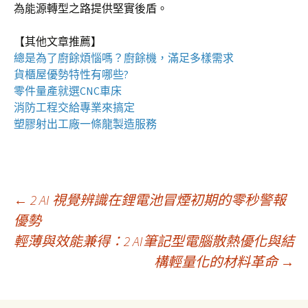
為能源轉型之路提供堅實後盾。
【其他文章推薦】
總是為了廚餘煩惱嗎？
廚餘機
，滿足多樣需求
貨櫃屋
優勢特性有哪些?
零件量產就選
CNC車床
消防工程
交給專業來搞定
塑膠射出工廠
一條龍製造服務
文
←
2 AI 視覺辨識在鋰電池冒煙初期的零秒警報
優勢
輕薄與效能兼得：2 AI筆記型電腦散熱優化與結
章
構輕量化的材料革命
→
導