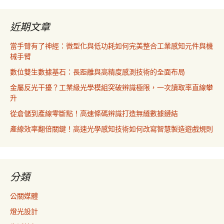
近期文章
當手臂有了神經：微型化與低功耗如何完美整合工業感知元件與機
械手臂
數位雙生數據基石：長距離與高精度感測技術的全面布局
金屬反光干擾？工業級光學模組突破辨識極限，一次讀取率直線攀
升
從倉儲到產線零斷點！高速條碼辨識打造無縫數據鏈結
產線效率翻倍關鍵！高速光學感知技術如何改寫智慧製造遊戲規則
分類
公關媒體
燈光設計