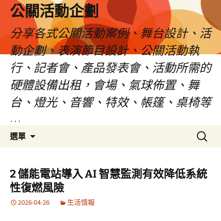
公關活動企劃
分享各式公關活動案例、舞台設計、活
動企劃、表演節目設計、公關活動執
行、記者會、產品發表會、活動所需的
硬體設備出租，會場、氣球佈置、舞
台、燈光、音響、特效、帳篷、桌椅等
…
跳
搜
選單
至
尋
主
關
要
鍵
2 儲能電站導入 AI 智慧監測有效降低系統
內
字:
性復燃風險
容
2026-04-26
生活情報