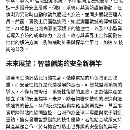
標準。導入 AI 智慧監測系統，不僅能滿足法規要求，更能
進一步提升安全層級。例如，系統可與消防設備聯動，在
偵測到異常時自動啟動氣體滅火系統，並同步通報管理人
員。然而，實務上仍面臨挑戰，如感測器數據的傳輸穩定
性、AI 模型在台灣高濕度環境下的適應性，以及中小型業
者導入系統的成本壓力。為此，政府與業界正合作開發在
地化的解決方案，例如補助計畫與標準化平台，加速 AI 技
術的普及。
未來展望：智慧儲能的安全新標竿
隨著再生能源佔比持續提高，儲能電站的角色將更加吃
重，而安全性始終是永續發展的基石。AI 智慧監測系統的
導入，不僅有效降低了系統性復燃的風險，更為儲能產業
樹立了新的安全標竿。未來，隨著物聯網技術的演進與邊
緣運算的普及，AI 的反應速度與準確度將再提升，甚至能
實現跨電站的協同監控。台灣作為全球半導體與電子製造
重鎮，擁有發展智慧儲能的技術優勢，若能結合政策支持
與產業鏈合作，將有機會打造出世界級的安全儲能典範，