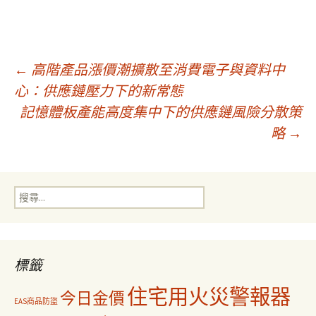
文
←
高階產品漲價潮擴散至消費電子與資料中
心：供應鏈壓力下的新常態
記憶體板產能高度集中下的供應鏈風險分散策
章
略
→
導
搜
覽
尋
關
鍵
字:
標籤
住宅用火災警報器
今日金價
EAS商品防盜