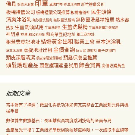
印章
佛具
新竹禮儀公司
保濕沐浴露
感應門神
控油沐浴露
民生頭條
板橋禮儀公司
板橋禮儀公司推薦
板橋禮儀社
清爽沐浴乳
無矽靈洗髮精推薦
熱水器
無矽靈洗髮乳
無矽靈洗髮精
生薑洗髮精
生薑洗頭試用
熱泵
生薑洗髮乳
生薑洗髮精功效試用
神明桌
租商業登記地址
神桌
租工商地址
租公司地址
結婚黃金出租
職業工會
草本沐浴乳
租營業登記地址
金價查詢
虛擬地址出租
電子防盜門
草本沐浴露
防盜扣
防火泥
頭皮深層清潔
頭髮保養品推薦
頭皮深層清潔推薦
飾金買賣
頭髮護理產品
頭髮護理產品試用
高價收購黃金
近期文章
當手臂有了神經：微型化與低功耗如何完美整合工業感知元件與機
械手臂
數位雙生數據基石：長距離與高精度感測技術的全面布局
金屬反光干擾？工業級光學模組突破辨識極限，一次讀取率直線攀