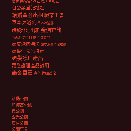
租商業登記地址
租工商地址
租營業登記地址
結婚黃金出租
職業工會
草本沐浴乳
草本沐浴露
金價查詢
虛擬地址出租
電子防盜門
防盜扣
防火泥
頭皮深層清潔
頭皮深層清潔推薦
頭髮保養品推薦
頭髮護理產品
頭髮護理產品試用
飾金買賣
高價收購黃金
活動公關
如何當公關
做公關
企業公關
廣告公關
公關專員