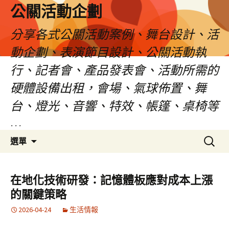
公關活動企劃
分享各式公關活動案例、舞台設計、活
動企劃、表演節目設計、公關活動執
行、記者會、產品發表會、活動所需的
硬體設備出租，會場、氣球佈置、舞
台、燈光、音響、特效、帳篷、桌椅等
…
跳
搜
選單
至
尋
主
關
要
鍵
在地化技術研發：記憶體板應對成本上漲
內
字:
的關鍵策略
容
2026-04-24
生活情報