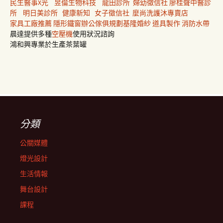
民生醫事X光
昱倫生物科技
龍田診所
婦幼徵信社
廖桂聲中醫診
所
明日美診所
健康新知
女子徵信社
麼尚洗護沐專賣店
家具工廠推薦
隱形鐵窗
辦公傢俱規劃
基隆婚紗
道具製作
消防水帶
晨達提供多種
空壓機
使用狀況諮詢
鴻和興專業於生產茶葉罐
分類
公關媒體
燈光設計
生活情報
舞台設計
課程