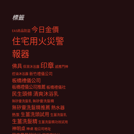
標籤
今日金價
EAS商品防盜
住宅用火災警
報器
印章
佛具
保濕沐浴露
感應門神
新竹禮儀公司
控油沐浴露
板橋禮儀公司
板橋禮儀公司推薦
板橋禮儀社
民生頭條
清爽沐浴乳
無矽靈洗髮乳
無矽靈洗髮精
無矽靈洗髮精推薦
熱水器
生薑洗頭試用
熱泵
生薑洗髮乳
生薑洗髮精
生薑洗髮精功效試用
神明桌
神桌
租公司地址