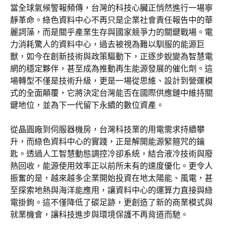
當全球氣候警報頻傳，台灣的科技心臟正悄然進行一場寧
靜革命。綠色資料中心不再只是企業社會責任報告中的華
麗詞藻，而是關乎產業生存與國家競爭力的關鍵戰場。電
力消耗驚人的資料中心，過去被視為難以馴服的能源巨
獸，如今在創新技術與政策驅動下，正逐步蛻變為智慧電
網的穩定夥伴，甚至成為推動再生能源發展的催化劑。這
場轉型不僅是技術升級，更是一場從思維、設計到營運模
式的全面顛覆，它將決定台灣能否在國際供應鏈中維持關
鍵地位，並為下一代留下永續的數位資產。
從晶圓廠到伺服器機房，台灣科技業的用電需求持續攀
升，而綠色資料中心的實踐，正是解開能源緊箍咒的鑰
匙。透過人工智慧動態調控冷卻系統，結合液冷技術與廢
熱回收，能源使用效率正以前所未有的速度優化。更令人
振奮的是，越來越多企業開始投資在地太陽能、風電，甚
至探索地熱與海洋能應用，讓資料中心的運算力直接與綠
電掛鉤。這不僅降低了碳足跡，更創造了新的商業模式與
就業機會，讓科技進步與環境保護不再背道而馳。