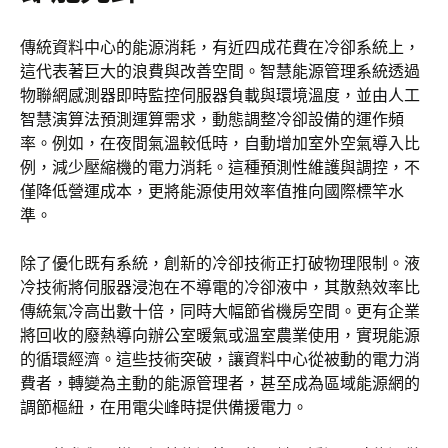
傳統資料中心的能源消耗，有近四成花費在冷卻系統上，
這代表著巨大的浪費與改善空間。智慧能源管理系統透過
物聯網感測器即時監控伺服器負載與環境溫度，並由人工
智慧演算法預測運算需求，動態調整冷卻設備的運作頻
率。例如，在夜間氣溫較低時，自動增加室外空氣導入比
例，減少壓縮機的電力消耗。這種預測性維護與調控，不
僅降低營運成本，更將能源使用效率值推向國際標竿水
準。
除了優化既有系統，創新的冷卻技術正打破物理限制。液
冷技術將伺服器浸泡在不導電的冷卻液中，其散熱效率比
傳統氣冷高出數十倍，同時大幅節省機房空間。更有企業
將回收的廢熱導向辦公室暖氣或溫室農業使用，實現能源
的循環經濟。這些技術突破，讓資料中心從被動的電力消
費者，轉變為主動的能源管理者，甚至成為區域能源網的
調節樞紐，在用電尖峰時提供備援電力。