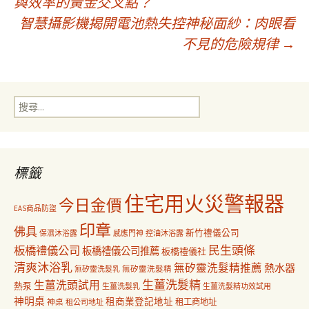
與效率的黃金交叉點？
智慧攝影機揭開電池熱失控神秘面紗：肉眼看
章
不見的危險規律
→
導
搜
覽
尋
關
鍵
字:
標籤
住宅用火災警報器
今日金價
EAS商品防盜
印章
佛具
新竹禮儀公司
保濕沐浴露
感應門神
控油沐浴露
民生頭條
板橋禮儀公司
板橋禮儀公司推薦
板橋禮儀社
清爽沐浴乳
無矽靈洗髮精推薦
熱水器
無矽靈洗髮乳
無矽靈洗髮精
生薑洗髮精
生薑洗頭試用
熱泵
生薑洗髮乳
生薑洗髮精功效試用
神明桌
租商業登記地址
神桌
租工商地址
租公司地址