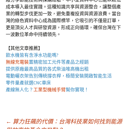
成本導入最佳實踐。這種知識共享與資源整合，讓整個產
業的轉型步伐更加一致，避免重複投資與資源浪費。當台
灣的綠色資料中心成為國際標竿，它吸引的不僅是訂單，
更是頂尖人才與研發資源，形成正向循環，確保台灣在下
一波數位革命中持續領先。
【其他文章推薦】
飲水機
皆有含淨水功能嗎?
無線充電裝
置
精密加工元件等產品之經銷
提供原廠最高品質的各式柴油
堆高機
出租
電動曬衣架
告別傳統撐衣桿，極簡安裝開啟智能生活
零件量產就選
CNC車床
產線無人化？
工業型機械手臂
幫你實現！
文
←
算力狂飆的代價：台灣科技業如何找到能源