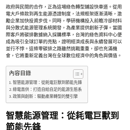
政府與民間的合作，正為這場綠色轉型鋪設快車道。從用
電大戶條款到再生能源憑證制度，法規框架逐漸清晰，激
勵企業加快投資步伐。同時，學研機構投入前瞻冷卻材料
與分散式能源管理系統開發，為產業提供創新子彈。當國
際客戶將碳排數據納入採購標準，台灣的綠色資料中心便
成為吸引全球訂單的亮點，證明經濟成長與永續發展可以
並行不悖。這條零碳排之路雖然挑戰重重，卻也充滿機
會，它將重新定義台灣在全球數位經濟中的角色與價值。
內容目錄
智慧能源管理：從耗電巨獸到節能先鋒
綠電直供：打造自給自足的能源生態系
政策與創新：驅動產業轉型的雙引擎
智慧能源管理：從耗電巨獸到
節能先鋒