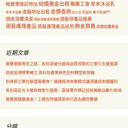
結婚黃金出租
職業工會
草本沐浴乳
租營業登記地址
金價查詢
虛擬地址出租
電子防盜門
草本沐浴露
防盜扣
防火泥
頭皮深層清潔
頭髮保養品推薦
頭皮深層清潔推薦
飾金買賣
頭髮護理產品
頭髮護理產品試用
高價收購黃金
近期文章
廢棄塑膠再生之路：如何突破分選與品質控管的工業化生產瓶頸
回收追溯標準確立 高科技產業綠色包材轉型新契機
別再把工業包裝當廢棄物！循環經濟商業模式讓清運成本變獲利
告別高反光卡關與微型化極限：直接零件標記技術開啟自動化新局
廢棄膠膜變黃金！工業包材循環革命打造永續供應鏈
分類