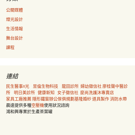
公關媒體
燈光設計
生活情報
舞台設計
課程
連結
民生醫事X光
昱倫生物科技
龍田診所
婦幼徵信社
廖桂聲中醫診
所
明日美診所
健康新知
女子徵信社
麼尚洗護沐專賣店
家具工廠推薦
隱形鐵窗
辦公傢俱規劃
基隆婚紗
道具製作
消防水帶
晨達提供多種
空壓機
使用狀況諮詢
鴻和興專業於生產茶葉罐