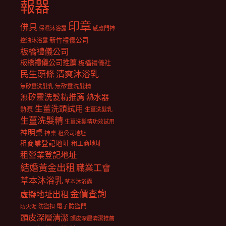
報器
印章
佛具
保濕沐浴露
感應門神
新竹禮儀公司
控油沐浴露
板橋禮儀公司
板橋禮儀公司推薦
板橋禮儀社
民生頭條
清爽沐浴乳
無矽靈洗髮乳
無矽靈洗髮精
無矽靈洗髮精推薦
熱水器
生薑洗頭試用
熱泵
生薑洗髮乳
生薑洗髮精
生薑洗髮精功效試用
神明桌
神桌
租公司地址
租商業登記地址
租工商地址
租營業登記地址
結婚黃金出租
職業工會
草本沐浴乳
草本沐浴露
金價查詢
虛擬地址出租
電子防盜門
防盜扣
防火泥
頭皮深層清潔
頭皮深層清潔推薦