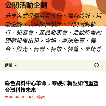
公關活動企劃
分享各式公關活動案例、舞台設計、活
動企劃、表演節目設計、公關活動執
行、記者會、產品發表會、活動所需的
硬體設備出租，會場、氣球佈置、舞
台、燈光、音響、特效、帳篷、桌椅等
…
跳
搜
選單
至
尋
主
關
要
鍵
綠色資料中心革命：零碳排轉型如何重塑
內
字:
台灣科技未來
容
2026-02-10
生活情報