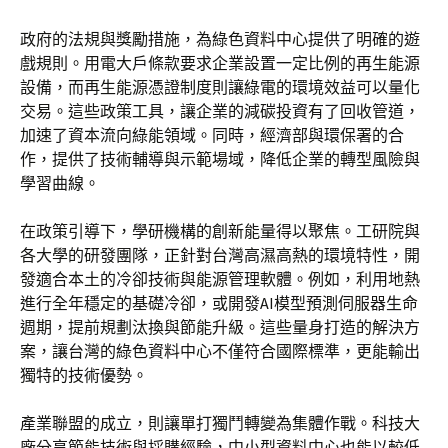
政府的法規與獎勵措施，為綠色資料中心提供了明確的遊
戲規則。用電大戶條款要求企業設置一定比例的再生能源
設備，而再生能源憑證制度則讓綠電的環境效益可以量化
交易。這些政策工具，讓企業的減碳投資有了回收管道，
加速了資本流向綠能領域。同時，經濟部與環保署的合
作，提供了技術輔導與示範場域，降低企業的轉型風險與
學習曲線。
在政策引導下，學研機構的創新能量得以聚焦。工研院與
各大學的研發團隊，正針對台灣高濕高熱的環境特性，開
發適合本土的冷卻技術與能源管理軟體。例如，利用地熱
進行全年穩定的基礎冷卻，或開發AI模型預測伺服器生命
週期，提前規劃汰換與節能升級。這些量身打造的解決方
案，讓台灣的綠色資料中心不僅符合國際標準，更能輸出
獨特的技術優勢。
產業聯盟的成立，則讓單打獨鬥轉變為集體作戰。科技大
廠分享節能技術與採購經驗，中小型資料中心也能以較低