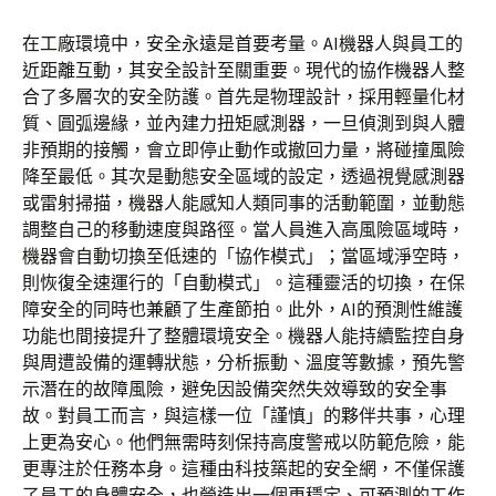
在工廠環境中，安全永遠是首要考量。AI機器人與員工的
近距離互動，其安全設計至關重要。現代的協作機器人整
合了多層次的安全防護。首先是物理設計，採用輕量化材
質、圓弧邊緣，並內建力扭矩感測器，一旦偵測到與人體
非預期的接觸，會立即停止動作或撤回力量，將碰撞風險
降至最低。其次是動態安全區域的設定，透過視覺感測器
或雷射掃描，機器人能感知人類同事的活動範圍，並動態
調整自己的移動速度與路徑。當人員進入高風險區域時，
機器會自動切換至低速的「協作模式」；當區域淨空時，
則恢復全速運行的「自動模式」。這種靈活的切換，在保
障安全的同時也兼顧了生產節拍。此外，AI的預測性維護
功能也間接提升了整體環境安全。機器人能持續監控自身
與周遭設備的運轉狀態，分析振動、溫度等數據，預先警
示潛在的故障風險，避免因設備突然失效導致的安全事
故。對員工而言，與這樣一位「謹慎」的夥伴共事，心理
上更為安心。他們無需時刻保持高度警戒以防範危險，能
更專注於任務本身。這種由科技築起的安全網，不僅保護
了員工的身體安全，也營造出一個更穩定、可預測的工作