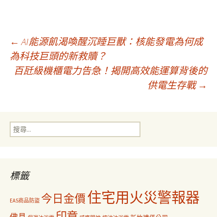
文
←
AI能源飢渴喚醒沉睡巨獸：核能發電為何成
為科技巨頭的新救贖？
百瓩級機櫃電力告急！揭開高效能運算背後的
章
供電生存戰
→
導
搜
覽
尋
關
鍵
字:
標籤
住宅用火災警報器
今日金價
EAS商品防盜
印章