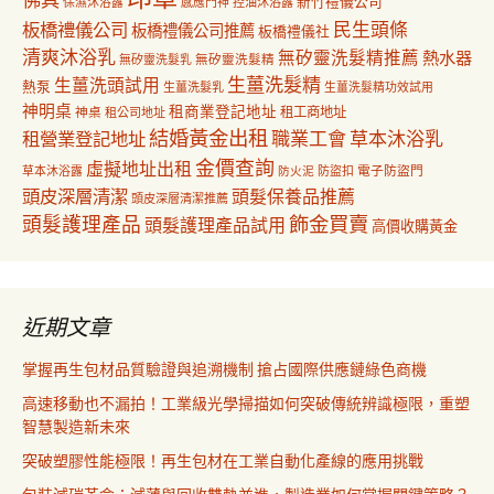
佛具
新竹禮儀公司
保濕沐浴露
感應門神
控油沐浴露
民生頭條
板橋禮儀公司
板橋禮儀公司推薦
板橋禮儀社
清爽沐浴乳
無矽靈洗髮精推薦
熱水器
無矽靈洗髮乳
無矽靈洗髮精
生薑洗髮精
生薑洗頭試用
熱泵
生薑洗髮乳
生薑洗髮精功效試用
神明桌
租商業登記地址
神桌
租工商地址
租公司地址
結婚黃金出租
職業工會
草本沐浴乳
租營業登記地址
金價查詢
虛擬地址出租
電子防盜門
草本沐浴露
防盜扣
防火泥
頭皮深層清潔
頭髮保養品推薦
頭皮深層清潔推薦
飾金買賣
頭髮護理產品
頭髮護理產品試用
高價收購黃金
近期文章
掌握再生包材品質驗證與追溯機制 搶占國際供應鏈綠色商機
高速移動也不漏拍！工業級光學掃描如何突破傳統辨識極限，重塑
智慧製造新未來
突破塑膠性能極限！再生包材在工業自動化產線的應用挑戰