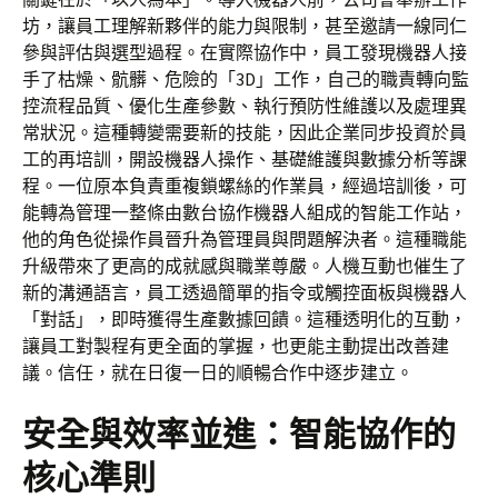
坊，讓員工理解新夥伴的能力與限制，甚至邀請一線同仁
參與評估與選型過程。在實際協作中，員工發現機器人接
手了枯燥、骯髒、危險的「3D」工作，自己的職責轉向監
控流程品質、優化生產參數、執行預防性維護以及處理異
常狀況。這種轉變需要新的技能，因此企業同步投資於員
工的再培訓，開設機器人操作、基礎維護與數據分析等課
程。一位原本負責重複鎖螺絲的作業員，經過培訓後，可
能轉為管理一整條由數台協作機器人組成的智能工作站，
他的角色從操作員晉升為管理員與問題解決者。這種職能
升級帶來了更高的成就感與職業尊嚴。人機互動也催生了
新的溝通語言，員工透過簡單的指令或觸控面板與機器人
「對話」，即時獲得生產數據回饋。這種透明化的互動，
讓員工對製程有更全面的掌握，也更能主動提出改善建
議。信任，就在日復一日的順暢合作中逐步建立。
安全與效率並進：智能協作的
核心準則