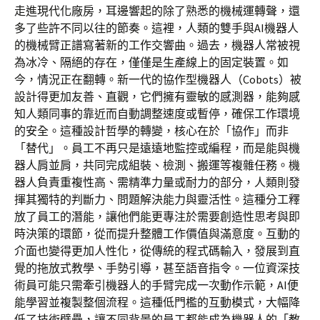
走進現代化廠房，耳邊響起的除了熟悉的機械運轉聲，還
多了些許不同以往的節奏。這裡，人類的雙手與AI機器人
的機械臂正譜寫著新的工作交響曲。過去，機器人常被視
為冰冷、隔絕的存在，僅僅是生產線上的固定裝置。如
今，情況正在翻轉。新一代的協作型機器人（Cobots）被
設計得更加友善、直觀，它們擁有靈敏的感測器，能夠感
知人類同事的靠近而自動調整速度或暫停，確保工作環境
的安全。這種設計哲學的轉變，核心在於「協作」而非
「替代」。員工不再只是遠遠地監控或編程，而是能與機
器人肩並肩，共同完成組裝、檢測、搬運等複雜任務。機
器人負責重複性高、需精準力量或耐力的部分，人類則發
揮其獨特的判斷力、問題解決能力與靈活性。這種分工釋
放了員工的潛能，讓他們能更專注於需要創造性思考與即
時決策的環節，從而提升整體工作價值與滿意度。互動的
介面也變得更加人性化，從傳統的程式碼輸入，發展到直
覺的拖放式教學、手勢引導，甚至語音指令。一位資深技
術員可能只需牽引機器人的手臂完成一次動作示範，AI便
能學習並複製整個流程。這種低門檻的互動模式，大幅降
低了技術壁壘，讓不同背景的員工都能成為機器人的「教