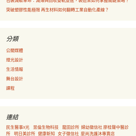
包裝減碳革命：減薄與回收雙軌並進，製造業如何掌握關鍵策略？
突破塑膠性能極限 再生材料如何翻轉工業自動化產線？
分類
公關媒體
燈光設計
生活情報
舞台設計
課程
連結
民生醫事X光
昱倫生物科技
龍田診所
婦幼徵信社
廖桂聲中醫診
所
明日美診所
健康新知
女子徵信社
麼尚洗護沐專賣店