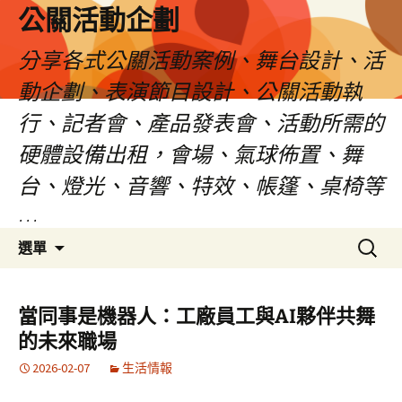
公關活動企劃
分享各式公關活動案例、舞台設計、活
動企劃、表演節目設計、公關活動執
行、記者會、產品發表會、活動所需的
硬體設備出租，會場、氣球佈置、舞
台、燈光、音響、特效、帳篷、桌椅等
…
跳
搜
選單
至
尋
主
關
要
鍵
當同事是機器人：工廠員工與AI夥伴共舞
內
字:
的未來職場
容
2026-02-07
生活情報