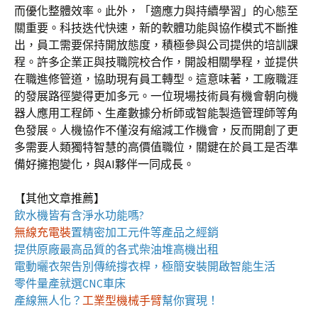
而優化整體效率。此外，「適應力與持續學習」的心態至
關重要。科技迭代快速，新的軟體功能與協作模式不斷推
出，員工需要保持開放態度，積極參與公司提供的培訓課
程。許多企業正與技職院校合作，開設相關學程，並提供
在職進修管道，協助現有員工轉型。這意味著，工廠職涯
的發展路徑變得更加多元。一位現場技術員有機會朝向機
器人應用工程師、生產數據分析師或智能製造管理師等角
色發展。人機協作不僅沒有縮減工作機會，反而開創了更
多需要人類獨特智慧的高價值職位，關鍵在於員工是否準
備好擁抱變化，與AI夥伴一同成長。
【其他文章推薦】
飲水機
皆有含淨水功能嗎?
無線充電裝
置
精密加工元件等產品之經銷
提供原廠最高品質的各式柴油
堆高機
出租
電動曬衣架
告別傳統撐衣桿，極簡安裝開啟智能生活
零件量產就選
CNC車床
產線無人化？
工業型機械手臂
幫你實現！