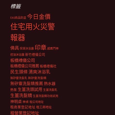
標籤
今日金價
EAS商品防盜
住宅用火災警
報器
印章
佛具
保濕沐浴露
感應門神
新竹禮儀公司
控油沐浴露
板橋禮儀公司
板橋禮儀公司推薦
板橋禮儀社
民生頭條
清爽沐浴乳
無矽靈洗髮乳
無矽靈洗髮精
無矽靈洗髮精推薦
熱水器
生薑洗頭試用
熱泵
生薑洗髮乳
生薑洗髮精
生薑洗髮精功效試用
神明桌
神桌
租公司地址
租商業登記地址
租工商地址
租營業登記地址