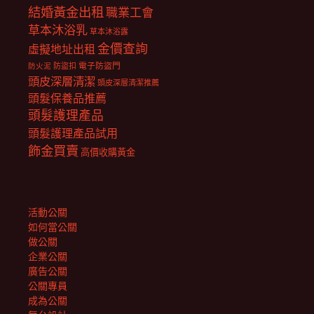
結婚黃金出租
職業工會
草本沐浴乳
草本沐浴露
金價查詢
虛擬地址出租
電子防盜門
防盜扣
防火泥
頭皮深層清潔
頭皮深層清潔推薦
頭髮保養品推薦
頭髮護理產品
頭髮護理產品試用
飾金買賣
高價收購黃金
活動公關
如何當公關
做公關
企業公關
廣告公關
公關專員
成為公關