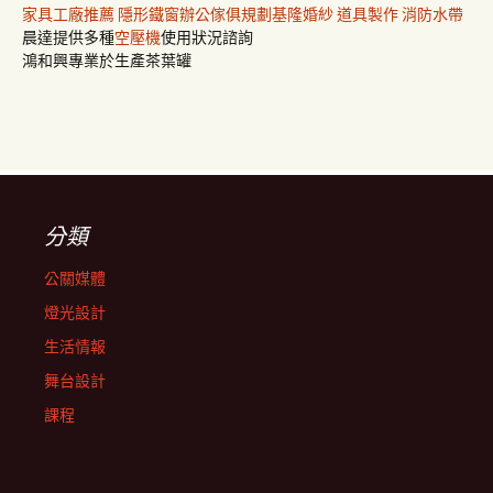
家具工廠推薦
隱形鐵窗
辦公傢俱規劃
基隆婚紗
道具製作
消防水帶
晨達提供多種
空壓機
使用狀況諮詢
鴻和興專業於生產茶葉罐
分類
公關媒體
燈光設計
生活情報
舞台設計
課程