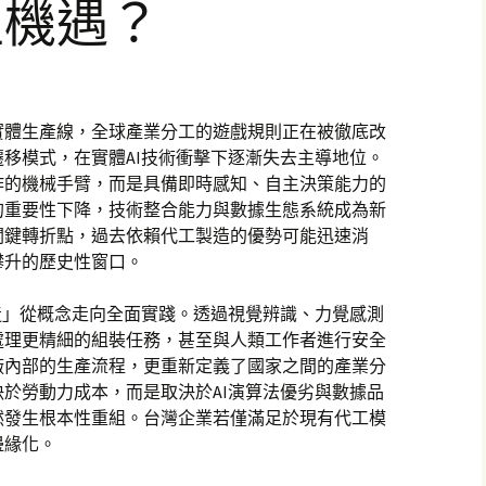
型機遇？
實體生產線，全球產業分工的遊戲規則正在被徹底改
移模式，在實體AI技術衝擊下逐漸失去主導地位。
作的機械手臂，而是具備即時感知、自主決策能力的
的重要性下降，技術整合能力與數據生態系統成為新
關鍵轉折點，過去依賴代工製造的優勢可能迅速消
攀升的歷史性窗口。
造」從概念走向全面實踐。透過視覺辨識、力覺感測
處理更精細的組裝任務，甚至與人類工作者進行安全
廠內部的生產流程，更重新定義了國家之間的產業分
於勞動力成本，而是取決於AI演算法優劣與數據品
然發生根本性重組。台灣企業若僅滿足於現有代工模
邊緣化。