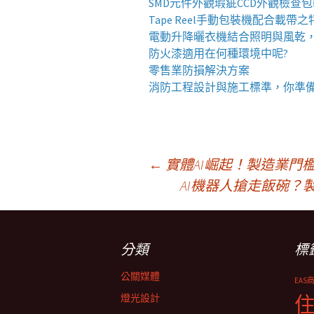
SMD元件外觀瑕疵
CCD外觀檢查
Tape Reel手動包裝機
配合載帶之
電動升降曬衣機
結合照明與風乾
防火漆
適用在何種環境中呢?
零售業
防損解決方案
消防工程
設計與施工標準，你準
文
←
實體AI崛起！製造業門
AI機器人搶走飯碗
章
分類
標
導
公關媒體
EAS
覽
燈光設計