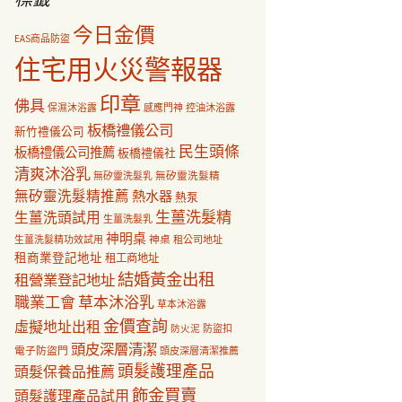
今日金價
EAS商品防盜
住宅用火災警報器
印章
佛具
保濕沐浴露
感應門神
控油沐浴露
板橋禮儀公司
新竹禮儀公司
民生頭條
板橋禮儀公司推薦
板橋禮儀社
清爽沐浴乳
無矽靈洗髮乳
無矽靈洗髮精
無矽靈洗髮精推薦
熱水器
熱泵
生薑洗髮精
生薑洗頭試用
生薑洗髮乳
神明桌
神桌
生薑洗髮精功效試用
租公司地址
租商業登記地址
租工商地址
結婚黃金出租
租營業登記地址
職業工會
草本沐浴乳
草本沐浴露
金價查詢
虛擬地址出租
防盜扣
防火泥
頭皮深層清潔
電子防盜門
頭皮深層清潔推薦
頭髮護理產品
頭髮保養品推薦
飾金買賣
頭髮護理產品試用