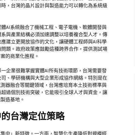
據時，台灣的晶片設計與製造能力可以轉化為系統級
體AI系統融合了機械工程、電子電機、軟體開發與
體系與產業結構必須加速調整以培養複合型人才。傳
應建立更開放協作的文化，讓硬體工程師與AI科學
雜問題。政府政策應鼓勵這種跨界合作，提供測試場
方案的商業化進程。
一企業很難掌握實體AI所有技術環節，台灣需要發
公司、學研機構與大型企業形成協作網絡。特別是在
感測器融合等關鍵領域，台灣應培育本土技術標準與
遠超過個別技術突破，它能吸引全球人才與資金，讓
純製造基地。
中的台灣定位策略
式集中」新特徵。一方面，智慧化生產降低對規模經