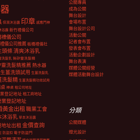
公關專員
報器
成為公關
舞台設計
印章
具
會場布置
保濕沐浴露
感應門神
舞台設計公司
新竹禮儀公司
沐浴露
活動公關
橋禮儀公司
記者會布置
禮儀公司推薦
板橋禮儀社
發表會布置
生頭條
清爽沐浴乳
活動企劃設計
靈洗髮乳
無矽靈洗髮精
舞台表演
矽靈洗髮精推薦
熱水器
媒體公關經營
生薑洗頭試用
生薑洗髮乳
媒體活動舞台設計
薑洗髮精
生薑洗髮精功效試用
明桌
神桌
租公司地址
業登記地址
租工商地址
營業登記地址
婚黃金出租
職業工會
分類
本沐浴乳
草本沐浴露
公關媒體
金價查詢
擬地址出租
燈光設計
電子防盜門
防盜扣
泥
皮深層清潔