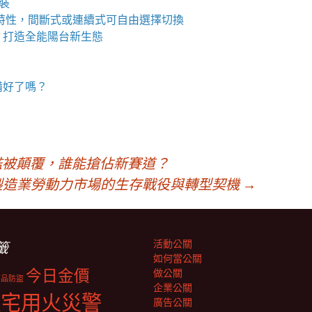
包裝
特性，間斷式或連續式可自由選擇切換
，打造全能陽台新生態
備好了嗎？
檻被顛覆，誰能搶佔新賽道？
？製造業勞動力市場的生存戰役與轉型契機
→
活動公關
籤
如何當公關
今日金價
做公關
商品防盜
企業公關
住宅用火災警
廣告公關