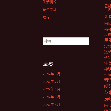
生活情報
舞台設計
佛
課程
控油
板
板橋
搜
民
尋
無矽
關
無
鍵
熱泵
字:
生
彙整
神
2026 年 8 月
租商
租
2026 年 7 月
結
2026 年 6 月
草
2026 年 5 月
虛
2026 年 4 月
防火
頭