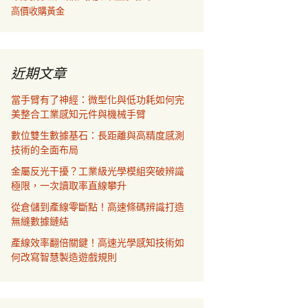
高價收購黃金
近期文章
當手臂有了神經：微型化與低功耗如何完
美整合工業感知元件與機械手臂
數位雙生數據基石：長距離與高精度感測
技術的全面布局
金屬反光干擾？工業級光學模組突破辨識
極限，一次讀取率直線攀升
從倉儲到產線零斷點！高速條碼辨識打造
無縫數據鏈結
產線效率翻倍關鍵！高速光學感知技術如
何改寫智慧製造遊戲規則