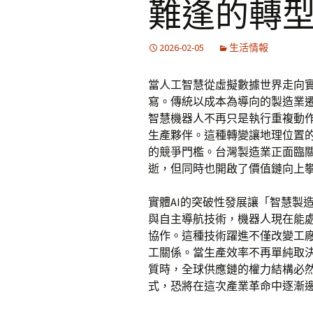
難逢的轉
2026-02-05
生活情報
當人工智慧從虛擬數據世界走向
寫。傳統以成本為導向的製造業遷
智慧機器人不再只是執行重複動
生產夥伴。這種轉變讓地理位置
的競爭門檻。台灣製造業正面臨
逝，但同時也開啟了價值鏈向上
實體AI的突破性發展讓「智慧製
與自主導航技術，機器人現在能
協作。這種技術躍進不僅改變工
工關係。當生產效率不再單純取決
質時，全球供應鏈的權力結構必
式，恐將在這次產業革命中逐漸