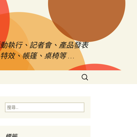
活動執行、記者會、產品發表
特效、帳篷、桌椅等 …
搜
尋
關
鍵
字:
搜
尋
關
鍵
字:
標籤