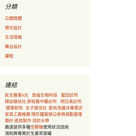
分類
公關媒體
燈光設計
生活情報
舞台設計
課程
連結
民生醫事X光
昱倫生物科技
龍田診所
婦幼徵信社
廖桂聲中醫診所
明日美診所
健康新知
女子徵信社
麼尚洗護沐專賣店
家具工廠推薦
隱形鐵窗
辦公傢俱規劃
基隆
婚紗
道具製作
消防水帶
晨達提供多種
空壓機
使用狀況諮詢
鴻和興專業於生產茶葉罐