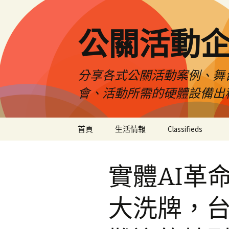
公關活動
分享各式公關活動案例、舞
會、活動所需的硬體設備出
跳
首頁
生活情報
Classifieds
至
主
要
實體AI革
內
容
大洗牌，