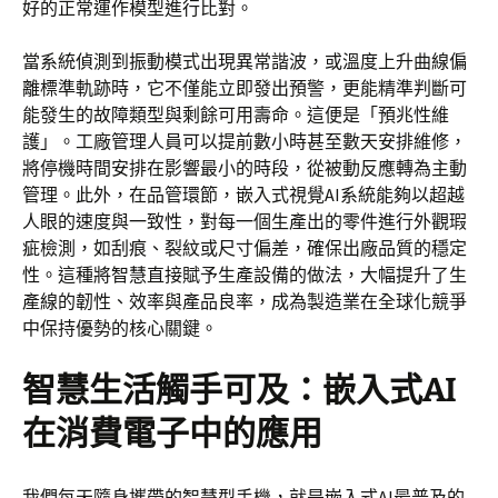
好的正常運作模型進行比對。
當系統偵測到振動模式出現異常諧波，或溫度上升曲線偏
離標準軌跡時，它不僅能立即發出預警，更能精準判斷可
能發生的故障類型與剩餘可用壽命。這便是「預兆性維
護」。工廠管理人員可以提前數小時甚至數天安排維修，
將停機時間安排在影響最小的時段，從被動反應轉為主動
管理。此外，在品管環節，嵌入式視覺AI系統能夠以超越
人眼的速度與一致性，對每一個生產出的零件進行外觀瑕
疵檢測，如刮痕、裂紋或尺寸偏差，確保出廠品質的穩定
性。這種將智慧直接賦予生產設備的做法，大幅提升了生
產線的韌性、效率與產品良率，成為製造業在全球化競爭
中保持優勢的核心關鍵。
智慧生活觸手可及：嵌入式AI
在消費電子中的應用
我們每天隨身攜帶的智慧型手機，就是嵌入式AI最普及的