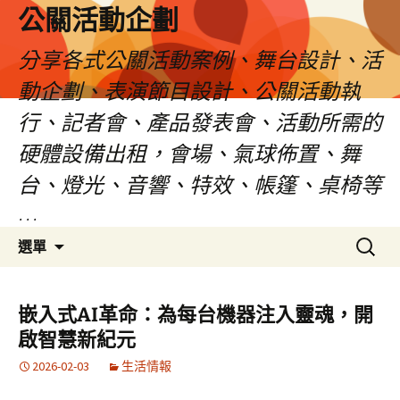
公關活動企劃
分享各式公關活動案例、舞台設計、活
動企劃、表演節目設計、公關活動執
行、記者會、產品發表會、活動所需的
硬體設備出租，會場、氣球佈置、舞
台、燈光、音響、特效、帳篷、桌椅等
…
跳
搜
選單
至
尋
主
關
要
鍵
嵌入式AI革命：為每台機器注入靈魂，開
內
字:
啟智慧新紀元
容
2026-02-03
生活情報