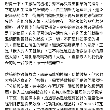
想像一下，工廠裡的機械手臂不再只是重複單調的指令，
它能感知生產線的細微變化，自主調整力道與速度，避免
瑕疵品的產生。街角的自動販賣機不再只是被動等待顧客
投幣，它能分析天氣、人流與庫存，動態調整飲品推薦與
價格，甚至預測何時需要補貨。家中的冷氣不再只是遙控
器下的傀儡，它能學習你的生活作息，在你回家前就將室
溫調節到最舒適的狀態。這一切，不再是科幻電影的場
景，而是正在發生的現實。驅動這場靜默革命的關鍵，正
是「嵌入式人工智慧」。它不再是遠在雲端數據中心的龐
然大物，而是化身為精巧的「大腦」，直接嵌入到我們身
邊的每一台設備、每一部機器中。
傳統的物聯網概念，讓設備能夠連網、傳輸數據，但它們
大多缺乏真正的「智慧」，需要將數據傳回遠端伺服器進
行分析與決策，這中間存在著延遲、隱私與網路依賴等問
題。嵌入式AI的突破在於，它將AI模型的推理能力從雲端
「下沉」到設備本身。透過專為邊緣運算設計的輕量化神
經網路模型與高效能、低功耗的處理晶片（如NPU、特定
應用積體電路），設備能夠在本地即時處理感測器收集的