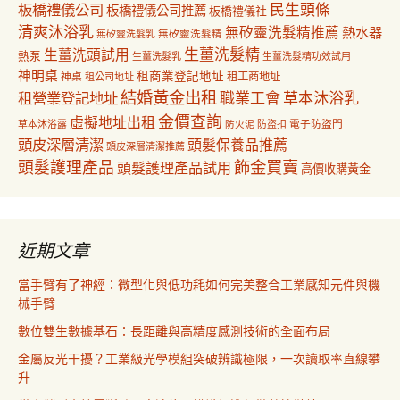
民生頭條
板橋禮儀公司
板橋禮儀公司推薦
板橋禮儀社
清爽沐浴乳
無矽靈洗髮精推薦
熱水器
無矽靈洗髮乳
無矽靈洗髮精
生薑洗髮精
生薑洗頭試用
熱泵
生薑洗髮乳
生薑洗髮精功效試用
神明桌
租商業登記地址
神桌
租工商地址
租公司地址
結婚黃金出租
職業工會
草本沐浴乳
租營業登記地址
金價查詢
虛擬地址出租
電子防盜門
草本沐浴露
防盜扣
防火泥
頭皮深層清潔
頭髮保養品推薦
頭皮深層清潔推薦
飾金買賣
頭髮護理產品
頭髮護理產品試用
高價收購黃金
近期文章
當手臂有了神經：微型化與低功耗如何完美整合工業感知元件與機
械手臂
數位雙生數據基石：長距離與高精度感測技術的全面布局
金屬反光干擾？工業級光學模組突破辨識極限，一次讀取率直線攀
升