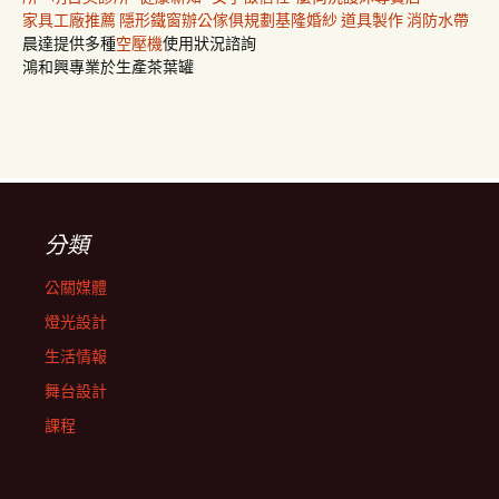
家具工廠推薦
隱形鐵窗
辦公傢俱規劃
基隆婚紗
道具製作
消防水帶
晨達提供多種
空壓機
使用狀況諮詢
鴻和興專業於生產茶葉罐
分類
公關媒體
燈光設計
生活情報
舞台設計
課程