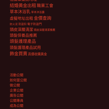
結婚黃金出租
職業工會
草本沐浴乳
草本沐浴露
金價查詢
虛擬地址出租
電子防盜門
防盜扣
防火泥
頭皮深層清潔
頭皮深層清潔推薦
頭髮保養品推薦
頭髮護理產品
頭髮護理產品試用
飾金買賣
高價收購黃金
活動公關
如何當公關
做公關
企業公關
廣告公關
公關專員
成為公關