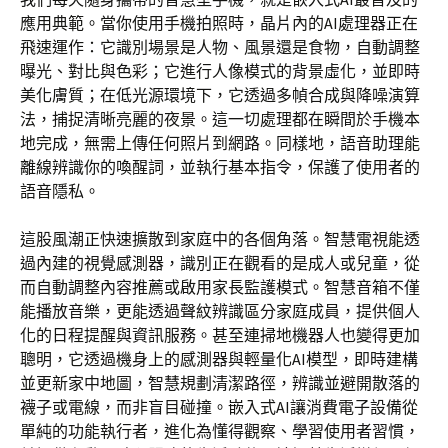
應用典範。當你使用手機拍照時，晶片內的AI處理器正在
飛速運作：它識別場景是人物、風景還是食物，自動調整
曝光、對比與色彩；它進行人像模式的背景虛化，並即時
美化膚質；在低光源環境下，它透過多幀合成與降噪演算
法，捕捉清晰亮麗的夜景。這一切處理都在瞬間於手機本
地完成，無需上傳任何照片到網路。同樣地，語音助理能
離線辨識你的喚醒詞，並執行基本指令，保護了使用者的
語音隱私。
這股風潮正快速擴散到家庭中的各個角落。智慧電視能透
過內建的視覺感測器，識別正在觀看的是成人或兒童，從
而自動調整內容推薦或啟用家長監護模式。智慧音箱不僅
能播放音樂，更能透過聲紋辨識區分家庭成員，提供個人
化的日程提醒與資訊服務。甚至連掃地機器人也變得更加
聰明，它透過機身上的感測器與輕量化AI模型，即時建構
並更新家中地圖，智慧規劃清潔路徑，辨識並避開散落的
襪子或電線，而非盲目碰撞。嵌入式AI讓消費電子設備從
單純的功能執行者，進化為懂得觀察、學習使用者習慣，