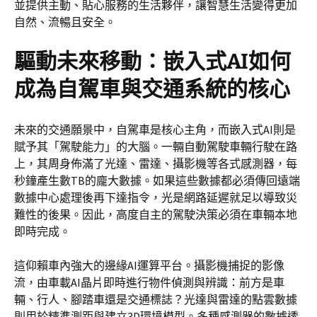
並提供主動、貼心服務的生活夥伴，讓智慧生活變得更加
自然、流暢且安全。
驅動未來移動：嵌入式AI如何
成為自駕車與交通系統的核心
未來的交通願景中，自駕車是核心主角，而嵌入式AI則是
賦予其「駕駛能力」的大腦。一輛自動駕駛車輛行駛在路
上，其周身佈滿了光達、雷達、攝影機等各式感測器，每
秒鐘產生數TB的龐大數據。如果這些數據都必須傳回遠端
數據中心處理後再下達指令，光是網路延遲就足以導致災
難性的後果。因此，高度自主的駕駛決策必須在車輛本地
即時完成。
這仰賴車內強大的邊緣AI運算平台。攝影機捕捉的影像
流，由車載AI晶片即時進行物件偵測與辨識：前方是車
輛、行人、腳踏車還是交通標誌？光達與雷達的點雲數據
則用於精準測距與建立3D環境模型。多種感測器的數據透