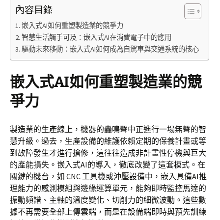
內容目錄
嵌入式AI如何重塑製造業的競爭力
智慧生活觸手可及：嵌入式AI在消費電子中的應用
驅動未來移動：嵌入式AI如何成為自駕車與交通系統的核心
嵌入式AI如何重塑製造業的競
爭力
製造業的生產線上，機器的轟鳴聲中正進行一場無聲的智
慧升級。過去，生產設備的維護依賴定期的保養計畫或等
到故障發生才進行搶修，這往往造成非計畫性停機與巨大
的產能損失。嵌入式AI的導入，徹底改變了這套模式。在
關鍵的機台，如 CNC 工具機或沖壓設備中，嵌入具備AI推
理能力的感測模組與邊緣運算單元，能夠即時監控馬達的
振動頻譜、主軸的溫度變化、切削力的細微波動。這些數
據不再需要全部上傳雲端，而是在設備端即時與預先訓練