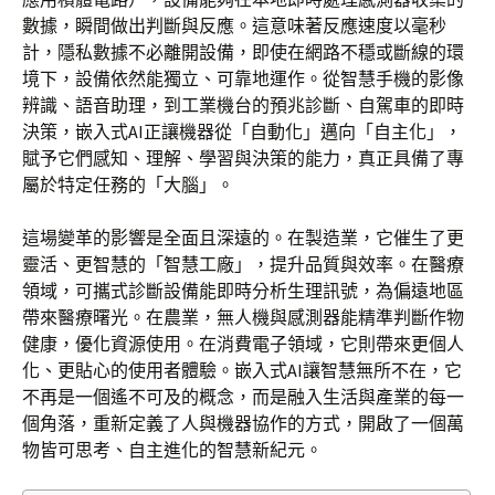
數據，瞬間做出判斷與反應。這意味著反應速度以毫秒
計，隱私數據不必離開設備，即使在網路不穩或斷線的環
境下，設備依然能獨立、可靠地運作。從智慧手機的影像
辨識、語音助理，到工業機台的預兆診斷、自駕車的即時
決策，嵌入式AI正讓機器從「自動化」邁向「自主化」，
賦予它們感知、理解、學習與決策的能力，真正具備了專
屬於特定任務的「大腦」。
這場變革的影響是全面且深遠的。在製造業，它催生了更
靈活、更智慧的「智慧工廠」，提升品質與效率。在醫療
領域，可攜式診斷設備能即時分析生理訊號，為偏遠地區
帶來醫療曙光。在農業，無人機與感測器能精準判斷作物
健康，優化資源使用。在消費電子領域，它則帶來更個人
化、更貼心的使用者體驗。嵌入式AI讓智慧無所不在，它
不再是一個遙不可及的概念，而是融入生活與產業的每一
個角落，重新定義了人與機器協作的方式，開啟了一個萬
物皆可思考、自主進化的智慧新紀元。