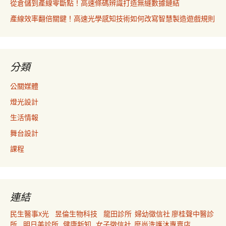
從倉儲到產線零斷點！高速條碼辨識打造無縫數據鏈結
產線效率翻倍關鍵！高速光學感知技術如何改寫智慧製造遊戲規則
分類
公關媒體
燈光設計
生活情報
舞台設計
課程
連結
民生醫事X光
昱倫生物科技
龍田診所
婦幼徵信社
廖桂聲中醫診
所
明日美診所
健康新知
女子徵信社
麼尚洗護沐專賣店