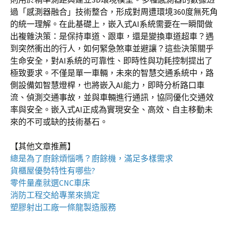
過「感測器融合」技術整合，形成對周遭環境360度無死角
的統一理解。在此基礎上，嵌入式AI系統需要在一瞬間做
出複雜決策：是保持車道、跟車，還是變換車道超車？遇
到突然衝出的行人，如何緊急煞車並避讓？這些決策關乎
生命安全，對AI系統的可靠性、即時性與功耗控制提出了
極致要求。不僅是單一車輛，未來的智慧交通系統中，路
側設備如智慧燈桿，也將嵌入AI能力，即時分析路口車
流、偵測交通事故，並與車輛進行通訊，協同優化交通效
率與安全。嵌入式AI正成為實現安全、高效、自主移動未
來的不可或缺的技術基石。
【其他文章推薦】
總是為了廚餘煩惱嗎？
廚餘機
，滿足多樣需求
貨櫃屋
優勢特性有哪些?
零件量產就選
CNC車床
消防工程
交給專業來搞定
塑膠射出工廠
一條龍製造服務