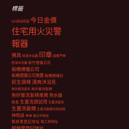
標籤
今日金價
EAS商品防盜
住宅用火災警
報器
印章
佛具
保濕沐浴露
感應門神
新竹禮儀公司
控油沐浴露
板橋禮儀公司
板橋禮儀公司推薦
板橋禮儀社
民生頭條
清爽沐浴乳
無矽靈洗髮乳
無矽靈洗髮精
無矽靈洗髮精推薦
熱水器
生薑洗頭試用
熱泵
生薑洗髮乳
生薑洗髮精
生薑洗髮精功效試用
神明桌
神桌
租公司地址
租商業登記地址
租工商地址
租營業登記地址