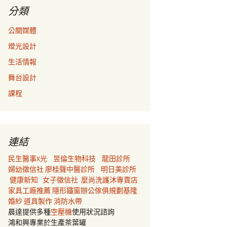
分類
公關媒體
燈光設計
生活情報
舞台設計
課程
連結
民生醫事X光
昱倫生物科技
龍田診所
婦幼徵信社
廖桂聲中醫診所
明日美診所
健康新知
女子徵信社
麼尚洗護沐專賣店
家具工廠推薦
隱形鐵窗
辦公傢俱規劃
基隆
婚紗
道具製作
消防水帶
晨達提供多種
空壓機
使用狀況諮詢
鴻和興專業於生產茶葉罐