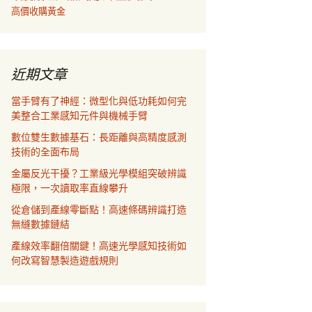
高價收購黃金
近期文章
當手臂有了神經：微型化與低功耗如何完
美整合工業感知元件與機械手臂
數位雙生數據基石：長距離與高精度感測
技術的全面布局
金屬反光干擾？工業級光學模組突破辨識
極限，一次讀取率直線攀升
從倉儲到產線零斷點！高速條碼辨識打造
無縫數據鏈結
產線效率翻倍關鍵！高速光學感知技術如
何改寫智慧製造遊戲規則