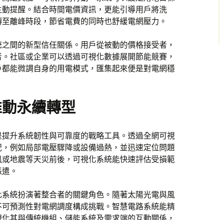
主動提醒。結合時間電價資訊，更能引導用戶將洗
轉至離峰時段，節省電費的同時也舒緩電網壓力。
統之間的新型信任關係。用戶從被動的價格接受者，
者。社區或企業可以透過可視化數據展開節能競賽，
戶都能微調自身的用電模式，匯集起來便是對電網穩
推動永續轉型
是提升系統韌性與可靠度的戰略工具。透過全網可視
況，例如局部電壓驟降或設備過熱，並迅速定位問題
風或地震等天災前後，可視化系統能快速評估受損範
派遣。
化系統扮演著整合者的關鍵角色。隨著太陽光電與風
不可預測性對電網調度構成挑戰。智慧電路系統能精
視化其與傳統機組、儲能系統及需求端的互動關係，