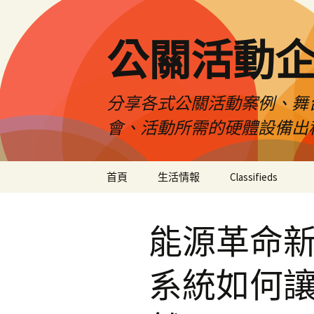
公關活動
分享各式公關活動案例、舞
會、活動所需的硬體設備出
跳
首頁
生活情報
Classifieds
至
主
要
能源革命
內
容
系統如何