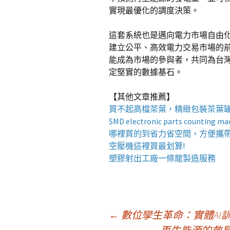
實現最優化的調度決策。
這套系統也是邁向電力市場自由
建立公平、高效電力交易市場的
能成為市場的參與者，共同為台
定堅實的數據基石。
【其他文章推薦】
買不起高檔茶葉，精緻包裝
茶葉
SMD electronic parts counting ma
哪裡買的到省力省空間，方便攜
空壓機
這裡買最划算!
塑膠射出工廠
一條龍製造服務
文
←
數位孿生革命：實體AI