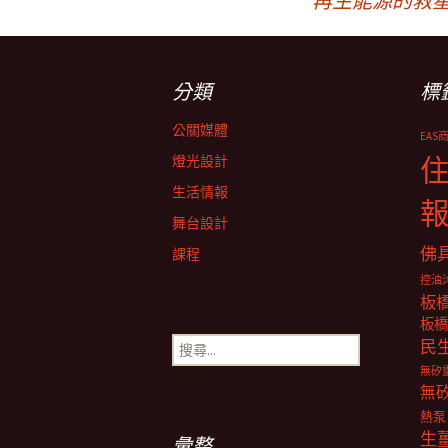
再生能源的救
章
分類
標
導
公關媒體
EAS
覽
燈光設計
生活情報
舞台設計
佛
課程
控油
板
板橋
搜
民
尋
無矽
關
無
鍵
熱泵
字:
生
彙整