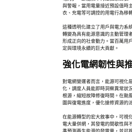
與警報，當用電量接近預設值時
衣、充電等可調控的用電行為移
這種透明化建立了用戶與電力系
轉變為具有能源意識的主動管理
形成正向的社會動力。當百萬用
定與環境永續的巨大貢獻。
強化電網韌性與
對電網營運者而言，能源可視化
化，調度人員能即時洞察異常狀
根源，縮短故障修復時間。在颱
圍與復電進度，優化搶修資源的
在能源轉型的宏大敘事中，可視
電大量併網，其發電的間歇性與
準預測再生能源的發電量，並可