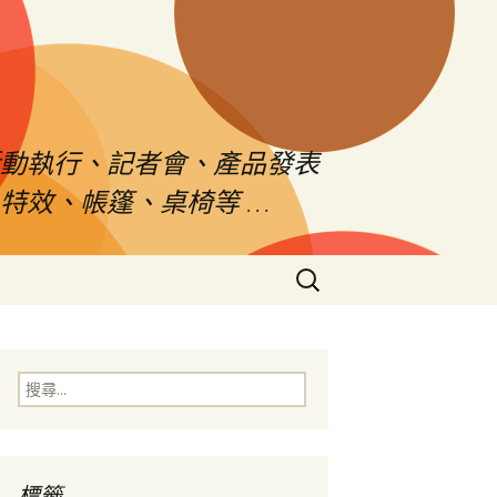
活動執行、記者會、產品發表
特效、帳篷、桌椅等 …
搜
尋
關
鍵
字:
搜
尋
關
鍵
字:
標籤