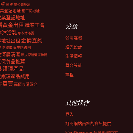
明桌
神桌
租公司地址
業登記地址
租工商地址
營業登記地址
婚黃金出租
職業工會
分類
本沐浴乳
草本沐浴露
公關媒體
金價查詢
擬地址出租
燈光設計
電子防盜門
防盜扣
泥
皮深層清潔
頭皮深層清潔推薦
生活情報
髮保養品推薦
舞台設計
髮護理產品
課程
髮護理產品試用
金買賣
高價收購黃金
其他操作
登入
訂閱網站內容的資訊提供
WordPress.org 台灣繁體中文