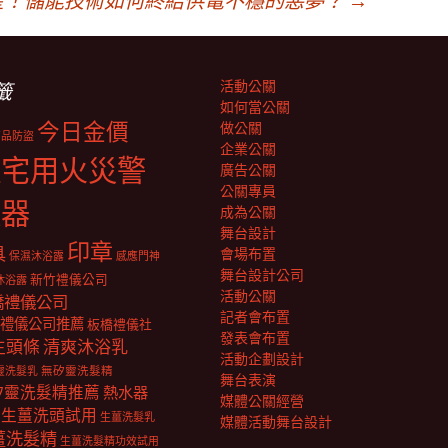
星！儲能技術如何終結供電不穩的惡夢？
→
活動公關
籤
如何當公關
今日金價
做公關
商品防盜
企業公關
住宅用火災警
廣告公關
公關專員
報器
成為公關
舞台設計
印章
具
會場布置
保濕沐浴露
感應門神
舞台設計公司
新竹禮儀公司
沐浴露
活動公關
橋禮儀公司
記者會布置
禮儀公司推薦
板橋禮儀社
發表會布置
生頭條
清爽沐浴乳
活動企劃設計
靈洗髮乳
無矽靈洗髮精
舞台表演
矽靈洗髮精推薦
熱水器
媒體公關經營
生薑洗頭試用
生薑洗髮乳
媒體活動舞台設計
薑洗髮精
生薑洗髮精功效試用