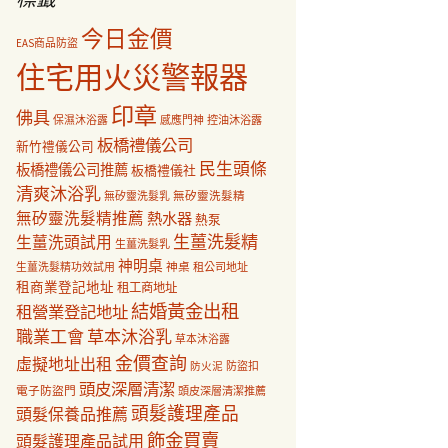
今日金價
EAS商品防盜
住宅用火災警報器
印章
佛具
保濕沐浴露
感應門神
控油沐浴露
板橋禮儀公司
新竹禮儀公司
民生頭條
板橋禮儀公司推薦
板橋禮儀社
清爽沐浴乳
無矽靈洗髮乳
無矽靈洗髮精
無矽靈洗髮精推薦
熱水器
熱泵
生薑洗髮精
生薑洗頭試用
生薑洗髮乳
神明桌
神桌
生薑洗髮精功效試用
租公司地址
租商業登記地址
租工商地址
結婚黃金出租
租營業登記地址
職業工會
草本沐浴乳
草本沐浴露
金價查詢
虛擬地址出租
防盜扣
防火泥
頭皮深層清潔
電子防盜門
頭皮深層清潔推薦
頭髮護理產品
頭髮保養品推薦
飾金買賣
頭髮護理產品試用