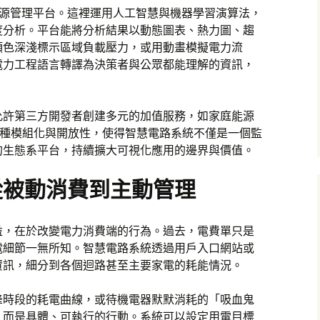
能源管理平台。這裡運用人工智慧與機器學習演算法，
度分析。平台能將分析結果以動態圖表、熱力圖、趨
顏色深淺標示區域負載壓力，或用動畫模擬電力流
電力工程語言轉譯為決策者與公眾都能理解的資訊，
。
允許第三方開發者創建多元的加值服務，如家庭能源
這種模組化與開放性，使得智慧電路系統不僅是一個監
的生態系平台，持續擴大可視化應用的邊界與價值。
從被動消費到主動管理
益，在於改變電力消費端的行為。過去，電費單只是
電細節一無所知。智慧電路系統透過用戶入口網站或
資訊，細分到各個迴路甚至主要家電的耗能情況。
峰時段的耗電曲線，或待機電器默默消耗的「吸血鬼
，而是具體、可執行的行動。系統可以設定用電目標