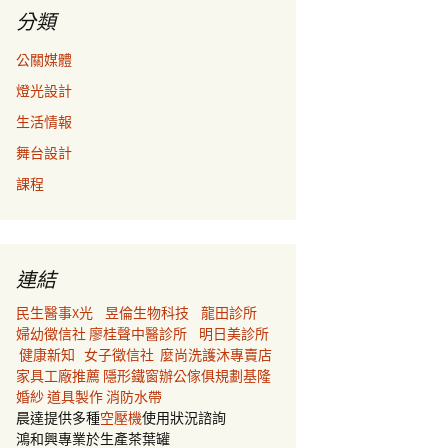
分類
公關媒體
燈光設計
生活情報
舞台設計
課程
連結
民生醫事X光
昱倫生物科技
龍田診所
婦幼徵信社
廖桂聲中醫診所
明日美診所
健康新知
女子徵信社
麼尚洗護沐專賣店
家具工廠推薦
隱形鐵窗
辦公傢俱規劃
基隆
婚紗
道具製作
消防水帶
晨達提供多種
空壓機
使用狀況諮詢
鴻和興專業於生產茶葉罐