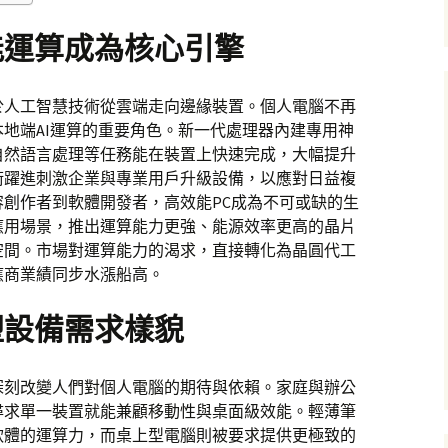
能運算成為核心引擎
於人工智慧技術從雲端走向邊緣裝置。個人電腦不再
地端AI運算的重要角色。新一代處理器內建專用神
自然語言處理等任務能在裝置上快速完成，大幅提升
術躍進刺激企業與專業用戶升級設備，以應對日益複
創作者到軟體開發者，高效能PC成為不可或缺的生
應用場景，推出運算能力更強、能源效率更高的晶片
空間。市場對運算能力的渴求，直接轉化為晶圓代工
應商業績同步水漲船高。
塑設備需求樣貌
深刻改變人們對個人電腦的期待與依賴。家庭與辦公
尋求單一裝置就能兼顧移動性與桌面級效能。輕薄筆
軟體的運算力，而桌上型電腦則被要求提供更極致的