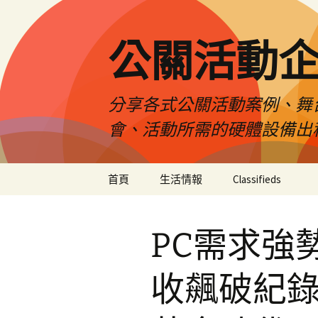
公關活動
分享各式公關活動案例、舞
會、活動所需的硬體設備出
跳
首頁
生活情報
Classifieds
至
主
要
PC需求強
內
容
收飆破紀