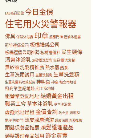
今日金價
EAS商品防盜
住宅用火災警報器
印章
佛具
保濕沐浴露
感應門神
控油沐浴露
板橋禮儀公司
新竹禮儀公司
民生頭條
板橋禮儀公司推薦
板橋禮儀社
清爽沐浴乳
無矽靈洗髮乳
無矽靈洗髮精
無矽靈洗髮精推薦
熱水器
熱泵
生薑洗髮精
生薑洗頭試用
生薑洗髮乳
神明桌
神桌
生薑洗髮精功效試用
租公司地址
租商業登記地址
租工商地址
結婚黃金出租
租營業登記地址
職業工會
草本沐浴乳
草本沐浴露
金價查詢
虛擬地址出租
防盜扣
防火泥
頭皮深層清潔
電子防盜門
頭皮深層清潔推薦
頭髮護理產品
頭髮保養品推薦
飾金買賣
頭髮護理產品試用