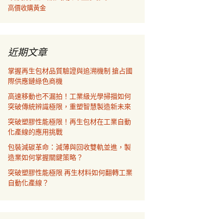
高價收購黃金
近期文章
掌握再生包材品質驗證與追溯機制 搶占國
際供應鏈綠色商機
高速移動也不漏拍！工業級光學掃描如何
突破傳統辨識極限，重塑智慧製造新未來
突破塑膠性能極限！再生包材在工業自動
化產線的應用挑戰
包裝減碳革命：減薄與回收雙軌並進，製
造業如何掌握關鍵策略？
突破塑膠性能極限 再生材料如何翻轉工業
自動化產線？