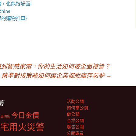
罐
，也能撐場面!
chine
帶的
購物推車
?
機到智慧家電，你的生活如何被全面接管？
：精準對接策略如何讓企業擺脫庫存惡夢
→
活動公關
籤
如何當公關
今日金價
做公關
商品防盜
企業公關
住宅用火災警
廣告公關
公關專員