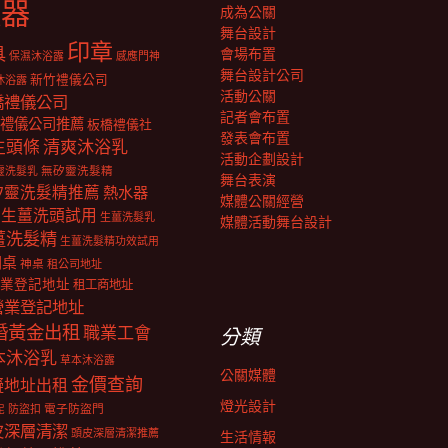
報器
成為公關
舞台設計
印章
具
會場布置
保濕沐浴露
感應門神
舞台設計公司
新竹禮儀公司
沐浴露
活動公關
橋禮儀公司
記者會布置
禮儀公司推薦
板橋禮儀社
發表會布置
生頭條
清爽沐浴乳
活動企劃設計
靈洗髮乳
無矽靈洗髮精
舞台表演
矽靈洗髮精推薦
熱水器
媒體公關經營
生薑洗頭試用
生薑洗髮乳
媒體活動舞台設計
薑洗髮精
生薑洗髮精功效試用
明桌
神桌
租公司地址
業登記地址
租工商地址
營業登記地址
婚黃金出租
職業工會
分類
本沐浴乳
草本沐浴露
公關媒體
金價查詢
擬地址出租
燈光設計
電子防盜門
防盜扣
泥
皮深層清潔
頭皮深層清潔推薦
生活情報