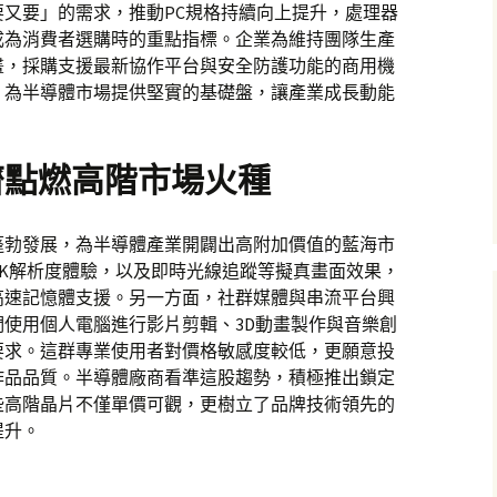
又要」的需求，推動PC規格持續向上提升，處理器
成為消費者選購時的重點指標。企業為維持團隊生產
畫，採購支援最新協作平台與安全防護功能的商用機
，為半導體市場提供堅實的基礎盤，讓產業成長動能
濟點燃高階市場火種
蓬勃發展，為半導體產業開闢出高附加價值的藍海市
8K解析度體驗，以及即時光線追蹤等擬真畫面效果，
高速記憶體支援。另一方面，社群媒體與串流平台興
使用個人電腦進行影片剪輯、3D動畫製作與音樂創
要求。這群專業使用者對價格敏感度較低，更願意投
作品品質。半導體廠商看準這股趨勢，積極推出鎖定
些高階晶片不僅單價可觀，更樹立了品牌技術領先的
提升。