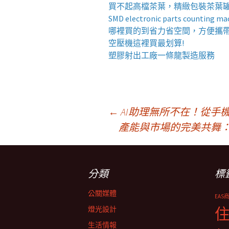
買不起高檔茶葉，精緻包裝
茶葉
SMD electronic parts counting ma
哪裡買的到省力省空間，方便攜
空壓機
這裡買最划算!
塑膠射出工廠
一條龍製造服務
文
←
AI助理無所不在！從手
產能與市場的完美共舞
章
分類
標
導
公關媒體
EAS
覽
燈光設計
生活情報