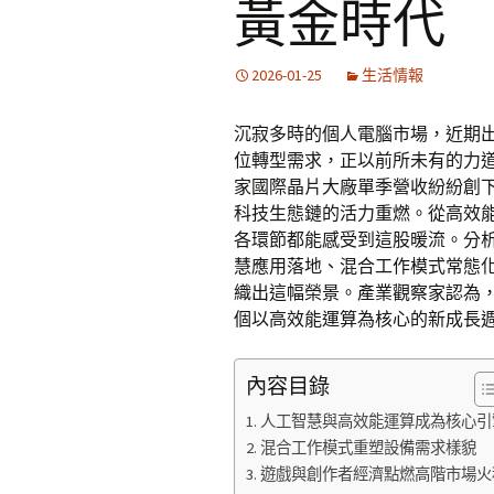
黃金時代
2026-01-25
生活情報
沉寂多時的個人電腦市場，近期
位轉型需求，正以前所未有的力
家國際晶片大廠單季營收紛紛創
科技生態鏈的活力重燃。從高效
各環節都能感受到這股暖流。分
慧應用落地、混合工作模式常態
織出這幅榮景。產業觀察家認為
個以高效能運算為核心的新成長
內容目錄
人工智慧與高效能運算成為核心引
混合工作模式重塑設備需求樣貌
遊戲與創作者經濟點燃高階市場火