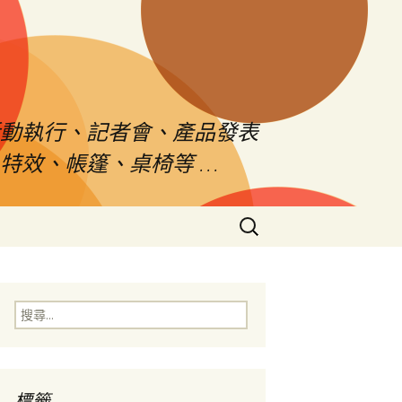
活動執行、記者會、產品發表
特效、帳篷、桌椅等 …
搜
尋
關
鍵
字:
搜
尋
關
鍵
字:
標籤