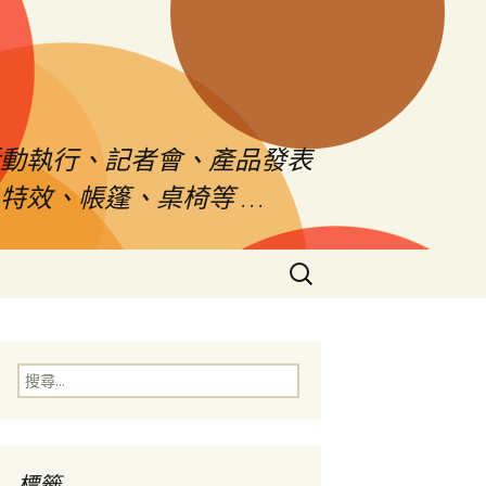
活動執行、記者會、產品發表
特效、帳篷、桌椅等 …
搜
尋
關
鍵
字:
搜
尋
關
鍵
字:
標籤