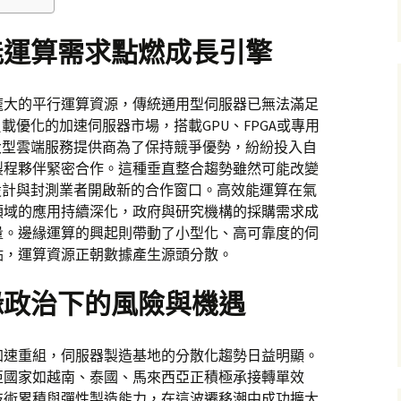
能運算需求點燃成長引擎
龐大的平行運算資源，傳統通用型伺服器已無法滿足
載優化的加速伺服器市場，搭載GPU、FPGA或專用
大型雲端服務提供商為了保持競爭優勢，紛紛投入自
製程夥伴緊密合作。這種垂直整合趨勢雖然可能改變
設計與封測業者開啟新的合作窗口。高效能運算在氣
領域的應用持續深化，政府與研究機構的採購需求成
量。邊緣運算的興起則帶動了小型化、高可靠度的伺
點，運算資源正朝數據產生源頭分散。
緣政治下的風險與機遇
加速重組，伺服器製造基地的分散化趨勢日益明顯。
亞國家如越南、泰國、馬來西亞正積極承接轉單效
技術累積與彈性製造能力，在這波遷移潮中成功擴大