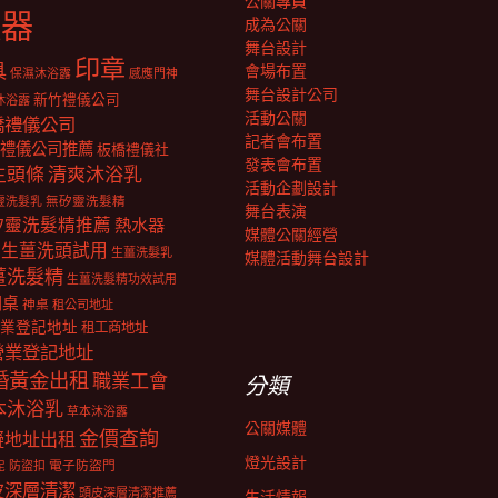
公關專員
報器
成為公關
舞台設計
印章
具
會場布置
保濕沐浴露
感應門神
舞台設計公司
新竹禮儀公司
沐浴露
活動公關
橋禮儀公司
記者會布置
禮儀公司推薦
板橋禮儀社
發表會布置
生頭條
清爽沐浴乳
活動企劃設計
靈洗髮乳
無矽靈洗髮精
舞台表演
矽靈洗髮精推薦
熱水器
媒體公關經營
生薑洗頭試用
生薑洗髮乳
媒體活動舞台設計
薑洗髮精
生薑洗髮精功效試用
明桌
神桌
租公司地址
業登記地址
租工商地址
營業登記地址
婚黃金出租
職業工會
分類
本沐浴乳
草本沐浴露
公關媒體
金價查詢
擬地址出租
燈光設計
電子防盜門
防盜扣
泥
皮深層清潔
頭皮深層清潔推薦
生活情報