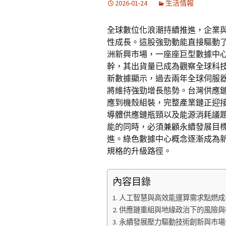
2026-01-24
生活情報
全球數位化浪潮持續推進，企業
性成長。這股強勁動能直接驅動
洲新興市場，一座座巨型數據中
幹，其出貨量已成為觀察全球科
新數據顯示，過去兩年全球伺服
將維持強勁增長態勢。台灣供應
應到機殼組裝，完整產業鏈正迎
導體供應鏈瓶頸以及能源消耗議
能的同時，必須兼顧永續發展目
進。綠色數據中心概念逐漸成為
規格的升級路徑。
內容目錄
人工智慧與高效能運算需求點燃成
供應鏈重組與地緣政治下的風險與
永續發展壓力驅動技術創新與市場