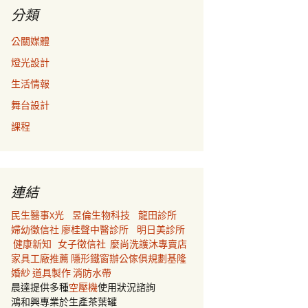
分類
公關媒體
燈光設計
生活情報
舞台設計
課程
連結
民生醫事X光
昱倫生物科技
龍田診所
婦幼徵信社
廖桂聲中醫診所
明日美診所
健康新知
女子徵信社
麼尚洗護沐專賣店
家具工廠推薦
隱形鐵窗
辦公傢俱規劃
基隆
婚紗
道具製作
消防水帶
晨達提供多種
空壓機
使用狀況諮詢
鴻和興專業於生產茶葉罐