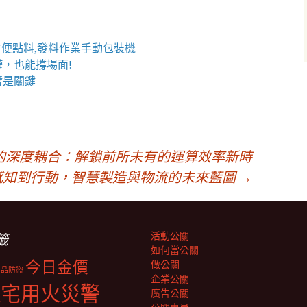
方便點料,發料作業手動包裝機
罐
，也能撐場面!
臂
是關鍵
的深度耦合：解鎖前所未有的運算效率新時
感知到行動，智慧製造與物流的未來藍圖
→
活動公關
籤
如何當公關
今日金價
做公關
商品防盜
企業公關
住宅用火災警
廣告公關