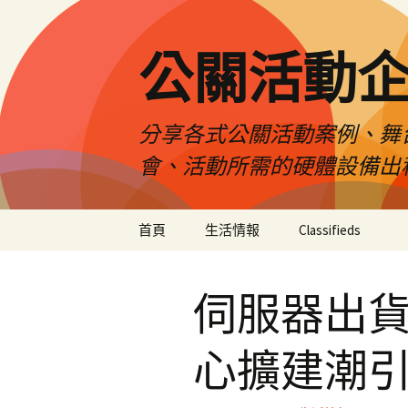
公關活動
分享各式公關活動案例、舞
會、活動所需的硬體設備出
跳
首頁
生活情報
Classifieds
至
主
要
伺服器出
內
容
心擴建潮