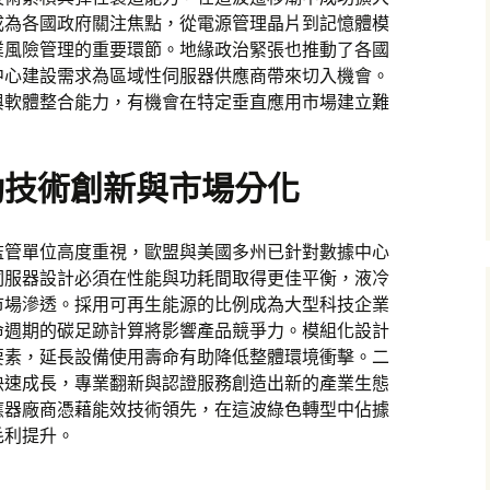
成為各國政府關注焦點，從電源管理晶片到記憶體模
業風險管理的重要環節。地緣政治緊張也推動了各國
中心建設需求為區域性伺服器供應商帶來切入機會。
與軟體整合能力，有機會在特定垂直應用市場建立難
動技術創新與市場分化
監管單位高度重視，歐盟與美國多州已針對數據中心
伺服器設計必須在性能與功耗間取得更佳平衡，液冷
市場滲透。採用可再生能源的比例成為大型科技企業
命週期的碳足跡計算將影響產品競爭力。模組化設計
要素，延長設備使用壽命有助降低整體環境衝擊。二
快速成長，專業翻新與認證服務創造出新的產業生態
應器廠商憑藉能效技術領先，在這波綠色轉型中佔據
毛利提升。