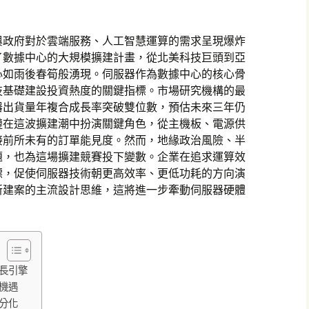
與政府對於雲端服務、人工智慧運算的需求呈現爆炸
了數據中心的大規模擴建計畫，從北美科技巨頭到亞
心如雨後春筍般湧現。伺服器作為數據中心的核心骨
技基礎建設投資熱度的關鍵指標。市場研究機構的最
器出貨量年複合成長率突破雙位數，預估未來三年仍
鏈在這波擴建潮中扮演關鍵角色，從主機板、電源供
接前所未有的訂單能見度。然而，地緣政治風險、半
題，也為這場擴建競賽投下變數。企業在追求運算效
標，促使伺服器技術朝更高效率、更低功耗的方向演
新建案的主流設計思維，這將進一步牽動伺服器硬體
長引擎
機遇
分化