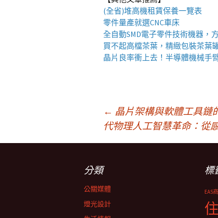
(全省)
堆高機
租賃保養一覽表
零件量產就選
CNC車床
全自動
SMD電子零件技術機器
，
買不起高檔茶葉，精緻包裝
茶葉
晶片良率衝上去！
半導體機械手
文
←
晶片架構與軟體工具鏈
代
物理人工智慧革命：從
章
分類
標
導
公關媒體
EAS
覽
燈光設計