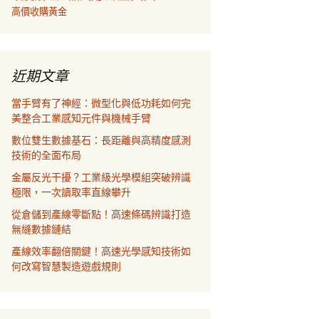
高價收購黃金
近期文章
當手臂有了神經：微型化與低功耗如何完
美整合工業感知元件與機械手臂
數位雙生數據基石：長距離與高精度感測
技術的全面布局
金屬反光干擾？工業級光學模組突破辨識
極限，一次讀取率直線攀升
從倉儲到產線零斷點！高速條碼辨識打造
無縫數據鏈結
產線效率翻倍關鍵！高速光學感知技術如
何改寫智慧製造遊戲規則