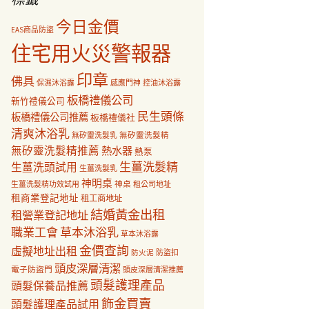
今日金價
EAS商品防盜
住宅用火災警報器
印章
佛具
保濕沐浴露
感應門神
控油沐浴露
板橋禮儀公司
新竹禮儀公司
民生頭條
板橋禮儀公司推薦
板橋禮儀社
清爽沐浴乳
無矽靈洗髮乳
無矽靈洗髮精
無矽靈洗髮精推薦
熱水器
熱泵
生薑洗髮精
生薑洗頭試用
生薑洗髮乳
神明桌
神桌
生薑洗髮精功效試用
租公司地址
租商業登記地址
租工商地址
結婚黃金出租
租營業登記地址
職業工會
草本沐浴乳
草本沐浴露
金價查詢
虛擬地址出租
防盜扣
防火泥
頭皮深層清潔
電子防盜門
頭皮深層清潔推薦
頭髮護理產品
頭髮保養品推薦
飾金買賣
頭髮護理產品試用