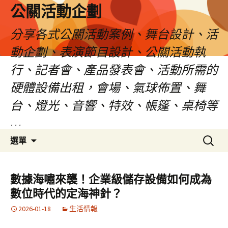
公關活動企劃
分享各式公關活動案例、舞台設計、活
動企劃、表演節目設計、公關活動執
行、記者會、產品發表會、活動所需的
硬體設備出租，會場、氣球佈置、舞
台、燈光、音響、特效、帳篷、桌椅等
…
跳
搜
選單
至
尋
主
關
要
鍵
數據海嘯來襲！企業級儲存設備如何成為
內
字:
數位時代的定海神針？
容
2026-01-18
生活情報