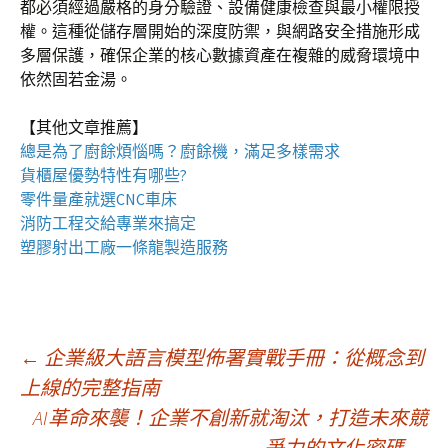
都必須經過嚴格的身分驗證、設備健康檢查與最小權限授
權。這種從儲存層開始的深度防禦，與網路安全措施形成
多層保護，確保企業的核心數據資產在複雜的威脅環境中
依然固若金湯。
【其他文章推薦】
總是為了廚餘煩惱嗎？
廚餘機
，滿足多樣需求
貨櫃屋
優勢特性有哪些?
零件量產就選
CNC車床
消防工程
交給專業來搞定
塑膠射出工廠
一條龍製造服務
文
←
企業級大語言模型佈署實戰手冊：從概念到
上線的完整指南
AI革命來襲！企業不創新就淘汰，打造未來競
章
爭力的文化密碼
→