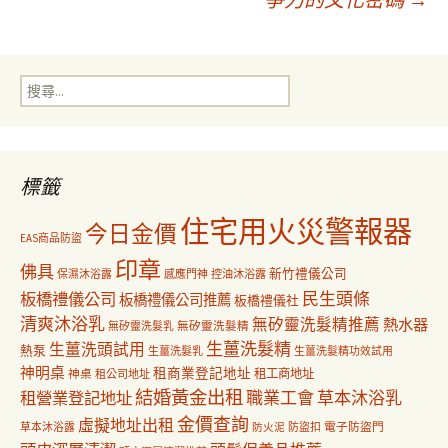
導
搜
覽
尋
關
鍵
字:
標籤
住宅用火災警報器
今日金價
EAS商品防盜
印章
佛具
新竹禮儀公司
保濕沐浴露
感應門神
控油沐浴露
民生頭條
板橋禮儀公司
板橋禮儀公司推薦
板橋禮儀社
清爽沐浴乳
無矽靈洗髮精推薦
熱水器
無矽靈洗髮乳
無矽靈洗髮精
生薑洗髮精
生薑洗頭試用
熱泵
生薑洗髮乳
生薑洗髮精功效試用
神明桌
租商業登記地址
神桌
租工商地址
租公司地址
結婚黃金出租
職業工會
草本沐浴乳
租營業登記地址
金價查詢
虛擬地址出租
電子防盜門
草本沐浴露
防盜扣
防火泥