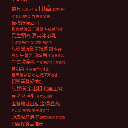
印章
佛具
保濕沐浴露
感應門神
新竹禮儀公司
控油沐浴露
板橋禮儀公司
板橋禮儀公司推薦
板橋禮儀社
民生頭條
清爽沐浴乳
無矽靈洗髮乳
無矽靈洗髮精
無矽靈洗髮精推薦
熱水器
生薑洗頭試用
熱泵
生薑洗髮乳
生薑洗髮精
生薑洗髮精功效試用
神明桌
神桌
租公司地址
租商業登記地址
租工商地址
租營業登記地址
結婚黃金出租
職業工會
草本沐浴乳
草本沐浴露
金價查詢
虛擬地址出租
電子防盜門
防盜扣
防火泥
頭皮深層清潔
頭皮深層清潔推薦
頭髮保養品推薦