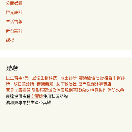
公關媒體
燈光設計
生活情報
舞台設計
課程
連結
民生醫事X光
昱倫生物科技
龍田診所
婦幼徵信社
廖桂聲中醫診
所
明日美診所
健康新知
女子徵信社
麼尚洗護沐專賣店
家具工廠推薦
隱形鐵窗
辦公傢俱規劃
基隆婚紗
道具製作
消防水帶
晨達提供多種
空壓機
使用狀況諮詢
鴻和興專業於生產茶葉罐