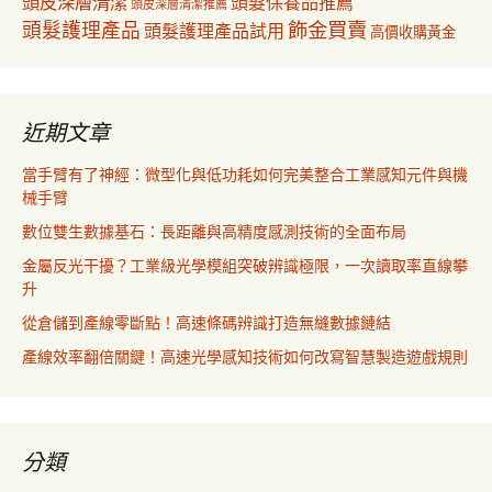
頭皮深層清潔
頭髮保養品推薦
頭皮深層清潔推薦
飾金買賣
頭髮護理產品
頭髮護理產品試用
高價收購黃金
近期文章
當手臂有了神經：微型化與低功耗如何完美整合工業感知元件與機
械手臂
數位雙生數據基石：長距離與高精度感測技術的全面布局
金屬反光干擾？工業級光學模組突破辨識極限，一次讀取率直線攀
升
從倉儲到產線零斷點！高速條碼辨識打造無縫數據鏈結
產線效率翻倍關鍵！高速光學感知技術如何改寫智慧製造遊戲規則
分類