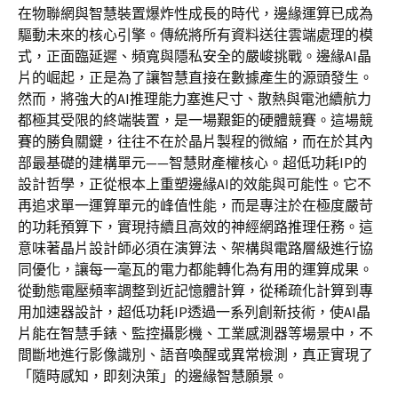
在物聯網與智慧裝置爆炸性成長的時代，邊緣運算已成為
驅動未來的核心引擎。傳統將所有資料送往雲端處理的模
式，正面臨延遲、頻寬與隱私安全的嚴峻挑戰。邊緣AI晶
片的崛起，正是為了讓智慧直接在數據產生的源頭發生。
然而，將強大的AI推理能力塞進尺寸、散熱與電池續航力
都極其受限的終端裝置，是一場艱鉅的硬體競賽。這場競
賽的勝負關鍵，往往不在於晶片製程的微縮，而在於其內
部最基礎的建構單元——智慧財產權核心。超低功耗IP的
設計哲學，正從根本上重塑邊緣AI的效能與可能性。它不
再追求單一運算單元的峰值性能，而是專注於在極度嚴苛
的功耗預算下，實現持續且高效的神經網路推理任務。這
意味著晶片設計師必須在演算法、架構與電路層級進行協
同優化，讓每一毫瓦的電力都能轉化為有用的運算成果。
從動態電壓頻率調整到近記憶體計算，從稀疏化計算到專
用加速器設計，超低功耗IP透過一系列創新技術，使AI晶
片能在智慧手錶、監控攝影機、工業感測器等場景中，不
間斷地進行影像識別、語音喚醒或異常檢測，真正實現了
「隨時感知，即刻決策」的邊緣智慧願景。