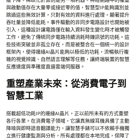
級下降。稀疏化計算則是另一項利器。神經網路中的權重
與啟動值存在大量零或接近零的值，智慧型IP能夠識別並
跳過這些無效計算，只對有效的資料進行處理，顯著提升
吞吐量並降低能耗。事件驅動的非同步電路設計也開始被
引入，這種設計讓電路僅在輸入資料發生變化時才被觸發
工作，避免了傳統同步電路持續消耗時鐘訊號的功耗。這
些技術突破並非孤立存在，而是被整合在一個統一的設計
框架內，使得邊緣AI晶片能夠以極低的功耗，流暢執行複
雜的視覺辨識、自然語言理解等任務，讓終端裝置的智慧
反應速度與準確度直逼雲端伺服器。
重塑產業未來：從消費電子到
智慧工業
搭載超低功耗IP的邊緣AI晶片，正以前所未有的方式重塑
各行各業。在消費電子領域，它讓真無線耳機具備了主動
降噪與即時語音翻譯能力，讓智慧手錶可以不依賴手機獨
立進行健康監測與分析，所有處理都在本地完成，保障了