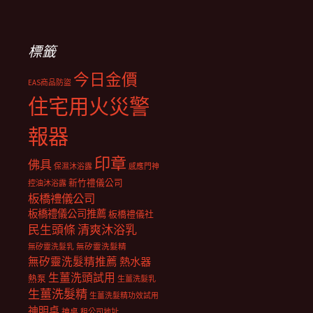
標籤
今日金價
EAS商品防盜
住宅用火災警
報器
印章
佛具
保濕沐浴露
感應門神
新竹禮儀公司
控油沐浴露
板橋禮儀公司
板橋禮儀公司推薦
板橋禮儀社
民生頭條
清爽沐浴乳
無矽靈洗髮乳
無矽靈洗髮精
無矽靈洗髮精推薦
熱水器
生薑洗頭試用
熱泵
生薑洗髮乳
生薑洗髮精
生薑洗髮精功效試用
神明桌
神桌
租公司地址