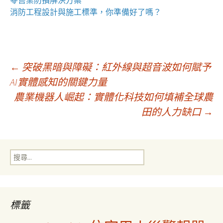
零售業
防損解決方案
消防工程
設計與施工標準，你準備好了嗎？
文
←
突破黑暗與障礙：紅外線與超音波如何賦予
AI實體感知的關鍵力量
農業機器人崛起：實體化科技如何填補全球農
章
田的人力缺口
→
導
搜
覽
尋
關
鍵
字:
標籤