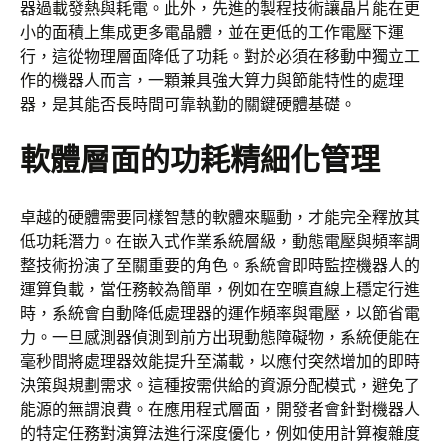
器過載發熱與耗電。此外，先進的製程技術讓晶片能在更
小的面積上集成更多電晶體，並在更低的工作電壓下運
行，這從物理層面降低了功耗。對於必須在移動中獨立工
作的機器人而言，一顆兼具強大算力與節能特性的處理
器，是其能否長時間可靠執勤的關鍵硬體基礎。
軟體層面的功耗精細化管理
卓越的硬體需要同樣智慧的軟體來驅動，才能完全釋放其
低功耗潛力。在嵌入式作業系統層級，動態電壓與頻率調
整技術扮演了至關重要的角色。系統會即時監控機器人的
運算負載，當任務較為簡單，例如在空曠直線上穩定行進
時，系統會自動降低處理器的運作頻率與電壓，以節省電
力。一旦感測器偵測到前方出現動態障礙物，系統便能在
毫秒間將處理器效能提升至滿載，以應付突然增加的即時
決策與規劃需求。這種按需供給的資源分配模式，避免了
能源的無謂浪費。在應用程式層面，開發者會針對機器人
的特定任務對演算法進行深度優化，例如使用計算複雜度