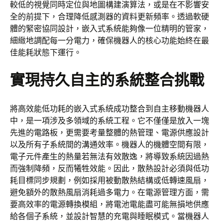
較低的視覺同時定位與地圖構建演算法，或是在不影響安
全的前提下，合理降低感測器的資料更新頻率。透過軟硬
體的緊密協同設計，嵌入式系統能夠像一位精明的管家，
細緻地調配每一分電力，確保機器人的核心功能始終在最
佳能耗狀態下運行。
實現持久自主的系統整合挑戰
將高效能低功耗的嵌入式系統成功整合到自主移動機器人
中，是一項涉及多領域的系統工程。它不僅僅是放入一塊
先進的電路板，更需要考量整體的熱管理、電源供應設計
以及所有子系統間的溝通效率。機器人的機體空間有限，
電子元件產生的熱量若無法有效散逸，將導致系統因過熱
而強制降頻，反而犧牲效能。因此，散熱設計必須與低功
耗目標同步規劃，例如採用被動散熱結構或低轉速風扇，
避免額外的散熱風扇消耗過多電力。在電源管理方面，需
要高效率的電源轉換模組，將電池電能盡可能無損地供應
給各個子系統，並設計智慧的充電與睡眠模式。當機器人