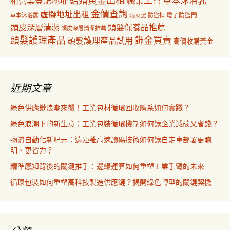
結婚黃金出租
職業工會
草本沐浴乳
租營業登記地址
金價查詢
虛擬地址出租
電子防盜門
草本沐浴露
防盜扣
防火泥
頭皮深層清潔
頭髮保養品推薦
頭皮深層清潔推薦
飾金買賣
頭髮護理產品
頭髮護理產品試用
高價收購黃金
近期文章
綠色供應鏈浪潮來襲！工業包材循環回收體系如何實踐？
綠色浪潮下的新生意：工業包裝循環機制如何讓企業減碳又省錢？
物流自動化新紀元：遠距離高速讀碼技術如何讓自走車部署更聰
明、更省力？
精準感知背後的關鍵推手：邊緣運算如何重塑工業手臂的未來
循環包裝如何重塑高科技製造供應鏈？揭開綠色轉型的關鍵契機