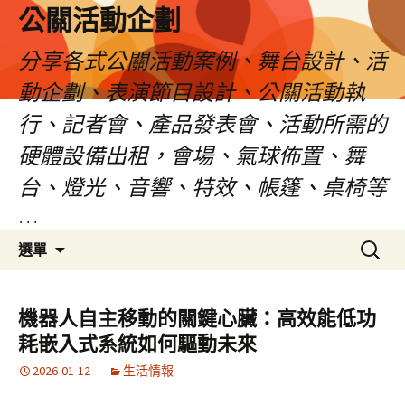
公關活動企劃
分享各式公關活動案例、舞台設計、活
動企劃、表演節目設計、公關活動執
行、記者會、產品發表會、活動所需的
硬體設備出租，會場、氣球佈置、舞
台、燈光、音響、特效、帳篷、桌椅等
…
跳
搜
選單
至
尋
主
關
要
鍵
機器人自主移動的關鍵心臟：高效能低功
內
字:
耗嵌入式系統如何驅動未來
容
2026-01-12
生活情報