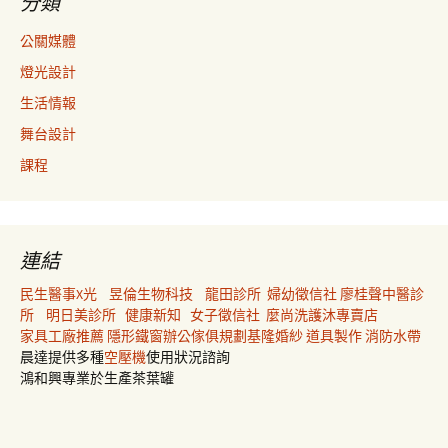
分類
公關媒體
燈光設計
生活情報
舞台設計
課程
連結
民生醫事X光
昱倫生物科技
龍田診所
婦幼徵信社
廖桂聲中醫診
所
明日美診所
健康新知
女子徵信社
麼尚洗護沐專賣店
家具工廠推薦
隱形鐵窗
辦公傢俱規劃
基隆婚紗
道具製作
消防水帶
晨達提供多種
空壓機
使用狀況諮詢
鴻和興專業於生產茶葉罐