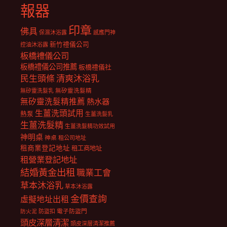
報器
印章
佛具
保濕沐浴露
感應門神
新竹禮儀公司
控油沐浴露
板橋禮儀公司
板橋禮儀公司推薦
板橋禮儀社
民生頭條
清爽沐浴乳
無矽靈洗髮乳
無矽靈洗髮精
無矽靈洗髮精推薦
熱水器
生薑洗頭試用
熱泵
生薑洗髮乳
生薑洗髮精
生薑洗髮精功效試用
神明桌
神桌
租公司地址
租商業登記地址
租工商地址
租營業登記地址
結婚黃金出租
職業工會
草本沐浴乳
草本沐浴露
金價查詢
虛擬地址出租
電子防盜門
防盜扣
防火泥
頭皮深層清潔
頭皮深層清潔推薦