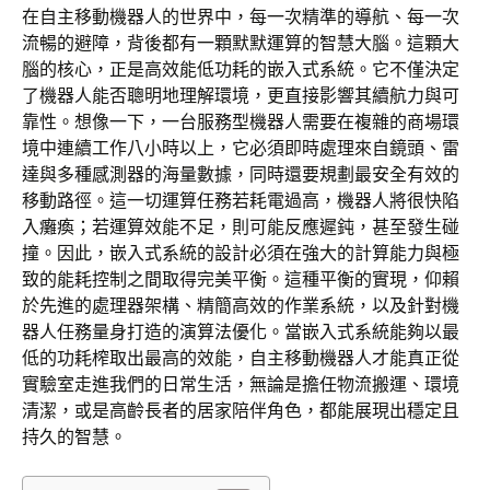
在自主移動機器人的世界中，每一次精準的導航、每一次
流暢的避障，背後都有一顆默默運算的智慧大腦。這顆大
腦的核心，正是高效能低功耗的嵌入式系統。它不僅決定
了機器人能否聰明地理解環境，更直接影響其續航力與可
靠性。想像一下，一台服務型機器人需要在複雜的商場環
境中連續工作八小時以上，它必須即時處理來自鏡頭、雷
達與多種感測器的海量數據，同時還要規劃最安全有效的
移動路徑。這一切運算任務若耗電過高，機器人將很快陷
入癱瘓；若運算效能不足，則可能反應遲鈍，甚至發生碰
撞。因此，嵌入式系統的設計必須在強大的計算能力與極
致的能耗控制之間取得完美平衡。這種平衡的實現，仰賴
於先進的處理器架構、精簡高效的作業系統，以及針對機
器人任務量身打造的演算法優化。當嵌入式系統能夠以最
低的功耗榨取出最高的效能，自主移動機器人才能真正從
實驗室走進我們的日常生活，無論是擔任物流搬運、環境
清潔，或是高齡長者的居家陪伴角色，都能展現出穩定且
持久的智慧。