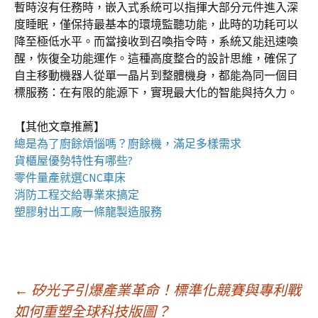
暫時沒有任務時，嵌入式系統可以指揮大部分元件進入深
度睡眠，僅保持最基本的環境監聽功能，此時的功耗可以
降至極低水平。而當接收到召喚指令時，系統又能迅速喚
醒，恢復全功能運作。這種高度整合的設計思維，確保了
自主移動機器人從單一晶片到整體機身，都能為同一個目
標服務：在有限的能源下，實現最大化的智能與持久力。
【其他文章推薦】
總是為了廚餘煩惱嗎？
廚餘機
，滿足多樣需求
貨櫃屋
優勢特性有哪些?
零件量產就選
CNC車床
消防工程
交給專業來搞定
塑膠射出工廠
一條龍製造服務
文
←
矽光子引爆產業革命！標準化競賽與專利戰
如何重塑全球科技版圖？