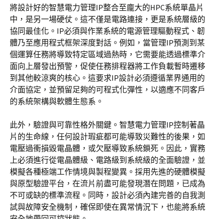
將設計好的智慧電力管理IP整合至龐大的HPC系統單晶片
中，是另一場硬仗。這不僅是電路連接，更是系統層級的
協同最佳化。IP必須與作業系統的電源管理驅動程式、韌
體乃至應用程式框架深度對話。例如，當管理IP預測到某
個運算任務將導致特定區域過熱時，它需要能透過標準介
面向上層發出預警，促使任務排程器將工作負載暫時遷移
到其他較涼爽的核心。這要求IP設計必須遵循業界通用的
介面協定，並預留足夠的可程式化彈性，以適應不同客戶
的系統架構與軟體生態系。
此外，驗證與可靠性格外關鍵。智慧電力管理IP控制著晶
片的生命線，任何設計瑕疵都可能導致災難性的後果，如
電壓過衝損毀電晶體，或欠壓導致系統鎖死。因此，實務
上必須進行從電晶體級、電路級到系統級的全面驗證，並
模擬各種極端工作情境與製程變異。採用先進的硬體模擬
與原型驗證平台，在流片前盡可能發現潛在問題，已成為
不可或缺的標準流程。同時，設計必須內建完善的自我測
試與故障安全機制，確保即使在異常情況下，也能將系統
安全地帶回可控狀態。