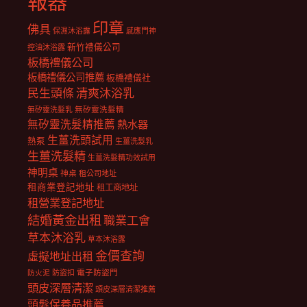
報器
印章
佛具
保濕沐浴露
感應門神
新竹禮儀公司
控油沐浴露
板橋禮儀公司
板橋禮儀公司推薦
板橋禮儀社
民生頭條
清爽沐浴乳
無矽靈洗髮乳
無矽靈洗髮精
無矽靈洗髮精推薦
熱水器
生薑洗頭試用
熱泵
生薑洗髮乳
生薑洗髮精
生薑洗髮精功效試用
神明桌
神桌
租公司地址
租商業登記地址
租工商地址
租營業登記地址
結婚黃金出租
職業工會
草本沐浴乳
草本沐浴露
金價查詢
虛擬地址出租
電子防盜門
防盜扣
防火泥
頭皮深層清潔
頭皮深層清潔推薦
頭髮保養品推薦