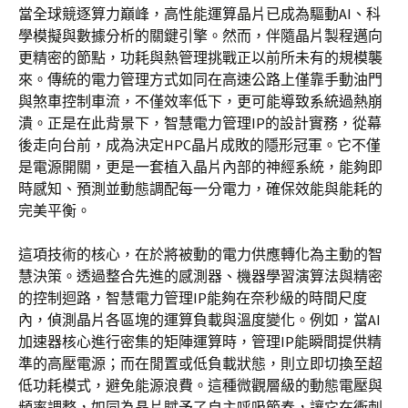
當全球競逐算力巔峰，高性能運算晶片已成為驅動AI、科
學模擬與數據分析的關鍵引擎。然而，伴隨晶片製程邁向
更精密的節點，功耗與熱管理挑戰正以前所未有的規模襲
來。傳統的電力管理方式如同在高速公路上僅靠手動油門
與煞車控制車流，不僅效率低下，更可能導致系統過熱崩
潰。正是在此背景下，智慧電力管理IP的設計實務，從幕
後走向台前，成為決定HPC晶片成敗的隱形冠軍。它不僅
是電源開關，更是一套植入晶片內部的神經系統，能夠即
時感知、預測並動態調配每一分電力，確保效能與能耗的
完美平衡。
這項技術的核心，在於將被動的電力供應轉化為主動的智
慧決策。透過整合先進的感測器、機器學習演算法與精密
的控制迴路，智慧電力管理IP能夠在奈秒級的時間尺度
內，偵測晶片各區塊的運算負載與溫度變化。例如，當AI
加速器核心進行密集的矩陣運算時，管理IP能瞬間提供精
準的高壓電源；而在閒置或低負載狀態，則立即切換至超
低功耗模式，避免能源浪費。這種微觀層級的動態電壓與
頻率調整，如同為晶片賦予了自主呼吸節奏，讓它在衝刺