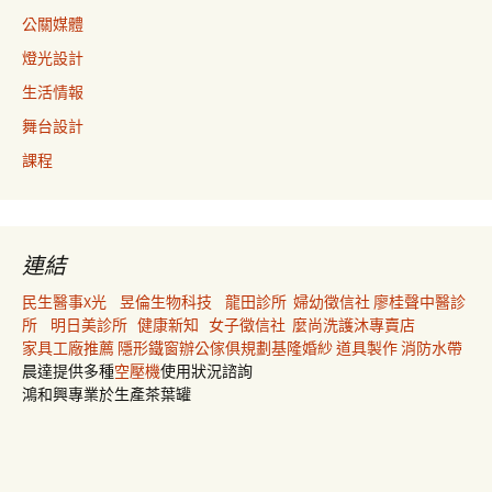
公關媒體
燈光設計
生活情報
舞台設計
課程
連結
民生醫事X光
昱倫生物科技
龍田診所
婦幼徵信社
廖桂聲中醫診
所
明日美診所
健康新知
女子徵信社
麼尚洗護沐專賣店
家具工廠推薦
隱形鐵窗
辦公傢俱規劃
基隆婚紗
道具製作
消防水帶
晨達提供多種
空壓機
使用狀況諮詢
鴻和興專業於生產茶葉罐