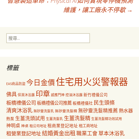
智慧製造革命：Physical AI如何實現零停機預測
章
維護，讓工廠永不停歇
→
導
搜
覽
尋
關
鍵
字:
標籤
住宅用火災警報器
今日金價
EAS商品防盜
印章
佛具
新竹禮儀公司
保濕沐浴露
感應門神
控油沐浴露
民生頭條
板橋禮儀公司
板橋禮儀公司推薦
板橋禮儀社
清爽沐浴乳
無矽靈洗髮精推薦
熱水器
無矽靈洗髮乳
無矽靈洗髮精
生薑洗髮精
生薑洗頭試用
熱泵
生薑洗髮乳
生薑洗髮精功效試用
神明桌
租商業登記地址
神桌
租工商地址
租公司地址
結婚黃金出租
職業工會
草本沐浴乳
租營業登記地址