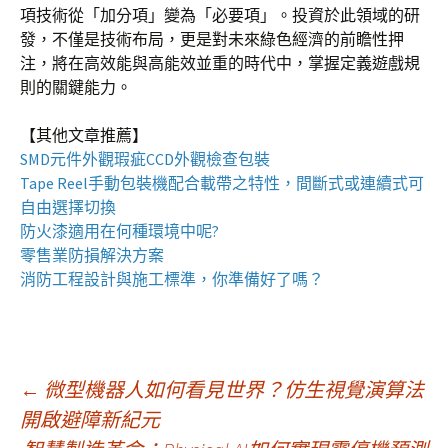
項技術從「加分項」變為「必要項」。投資於此領域的研
發，不僅是技術布局，更是對未來綠色經濟的前瞻性押
注，將在高效能與高能效並重的時代中，掌握定義遊戲規
則的關鍵能力。
【其他文章推薦】
SMD元件外觀瑕疵
CCD外觀檢查包裝
Tape Reel手動包裝機
配合載帶之特性，間斷式或連續式可
自由選擇切換
防火漆
適用在何種環境中呢?
零售業
防損解決方案
消防工程
設計與施工標準，你準備好了嗎？
文
←
微型機器人如何看見世界？仿生視覺演算法
開啟避障新紀元