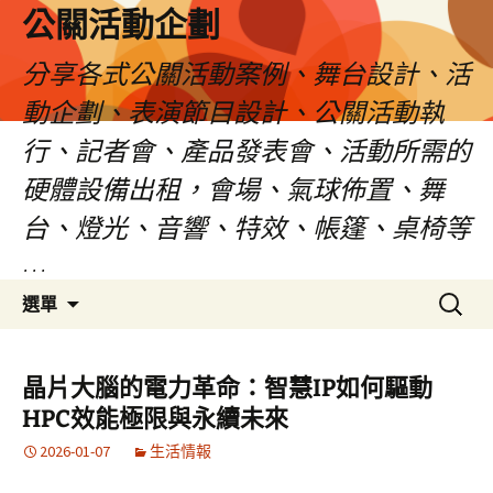
公關活動企劃
分享各式公關活動案例、舞台設計、活
動企劃、表演節目設計、公關活動執
行、記者會、產品發表會、活動所需的
硬體設備出租，會場、氣球佈置、舞
台、燈光、音響、特效、帳篷、桌椅等
…
跳
搜
選單
至
尋
主
關
要
鍵
晶片大腦的電力革命：智慧IP如何驅動
內
字:
HPC效能極限與永續未來
容
2026-01-07
生活情報