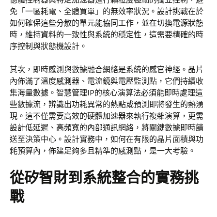
免「一區耗電、全體買單」的無效率狀況。設計挑戰在於
如何確保這些分散的單元能協同工作，並在切換電源狀態
時，維持資料的一致性與系統的穩定性，這需要精確的時
序控制與狀態機設計。
其次，即時感測與數據融合網絡是系統的感官神經。晶片
內佈滿了溫度感測器、電流鏡與電壓監測點，它們持續收
集海量數據。智慧管理IP的核心演算法必須能即時處理這
些數據流，辨識出功耗異常的熱點或預測即將發生的熱湧
現。這不僅需要高效的硬體加速器來執行複雜演算，更需
設計低延遲、高頻寬的內部通訊網絡，將關鍵數據即時饋
送至決策中心。設計實務中，如何在有限的晶片面積與功
耗預算內，佈建足夠多且精準的感測點，是一大考驗。
從矽智財到系統整合的實務挑
戰