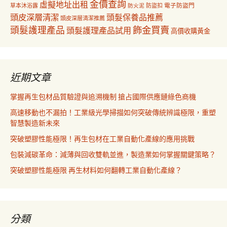
金價查詢
虛擬地址出租
電子防盜門
草本沐浴露
防盜扣
防火泥
頭皮深層清潔
頭髮保養品推薦
頭皮深層清潔推薦
飾金買賣
頭髮護理產品
頭髮護理產品試用
高價收購黃金
近期文章
掌握再生包材品質驗證與追溯機制 搶占國際供應鏈綠色商機
高速移動也不漏拍！工業級光學掃描如何突破傳統辨識極限，重塑
智慧製造新未來
突破塑膠性能極限！再生包材在工業自動化產線的應用挑戰
包裝減碳革命：減薄與回收雙軌並進，製造業如何掌握關鍵策略？
突破塑膠性能極限 再生材料如何翻轉工業自動化產線？
分類