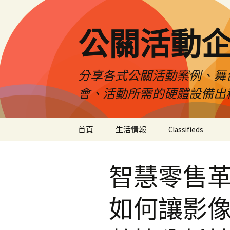
公關活動
分享各式公關活動案例、舞
會、活動所需的硬體設備出
跳
首頁
生活情報
Classifieds
至
主
要
智慧零售革
內
容
如何讓影