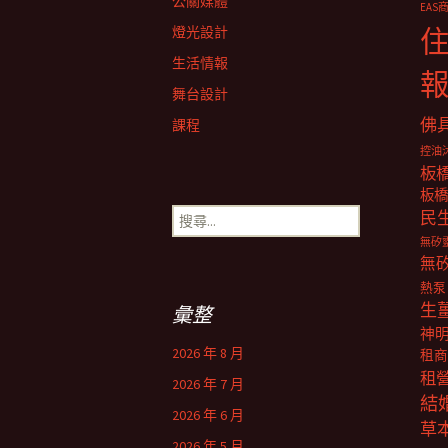
公關媒體
EAS
覽
燈光設計
生活情報
舞台設計
佛
課程
控油
板
板橋
搜
民
尋
無矽
關
無
鍵
熱泵
字:
生
彙整
神
2026 年 8 月
租商
租
2026 年 7 月
結
2026 年 6 月
草
2026 年 5 月