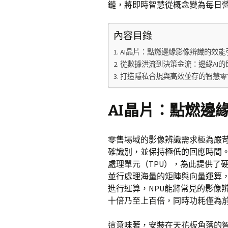
鏈，將即時智慧從概念變為每日
內容目錄
AI晶片：點燃邊緣影像辨識的效能
從數據洪流到決策金流：邊緣AI
打造隱私合規與高效並存的智慧零
AI晶片：點燃邊
零售場域的影像辨識需求極為嚴
確識別，並保持極低的回應時間。
處理單元（TPU），為此提供了
並行處理海量的矩陣與向量運算，
進行運算，NPU能將常見的影像辨識
十倍乃至上百倍，同時功耗僅為
這意味著，安裝在天花板角落的智