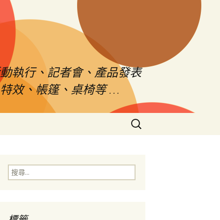
活動執行、記者會、產品發表
特效、帳篷、桌椅等 …
搜
尋
關
鍵
字:
搜
尋
關
鍵
字:
標籤