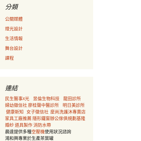
分類
公關媒體
燈光設計
生活情報
舞台設計
課程
連結
民生醫事X光
昱倫生物科技
龍田診所
婦幼徵信社
廖桂聲中醫診所
明日美診所
健康新知
女子徵信社
麼尚洗護沐專賣店
家具工廠推薦
隱形鐵窗
辦公傢俱規劃
基隆
婚紗
道具製作
消防水帶
晨達提供多種
空壓機
使用狀況諮詢
鴻和興專業於生產茶葉罐