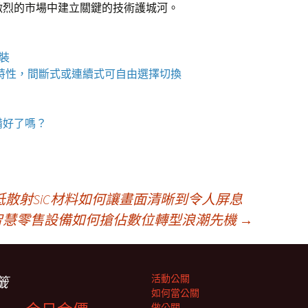
激烈的市場中建立關鍵的技術護城河。
包裝
特性，間斷式或連續式可自由選擇切換
備好了嗎？
散射SiC材料如何讓畫面清晰到令人屏息
智慧零售設備如何搶佔數位轉型浪潮先機
→
活動公關
籤
如何當公關
做公關