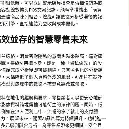
率卻很低時，可以立即警示店員檢查是否標價錯誤或
客動線數據與POS交易紀錄，能精準描繪出「購買
最佳商品陳列組合。邊緣AI讓數據分析從滯後的報
決策引擎，直接連結到營收與成本優化。
高效並存的智慧零售未來
日益嚴格，消費者對隱私的意識也越來越高。這對廣
戰。邊緣AI架構本身，即是一種「隱私優先」的設
設備端完成分析後即可被刪除，只有匿名化的分析結
，大幅降低了個人資料外洩的風險。AI晶片在設計
識模型與處理中的數據不被惡意篡改或竊取。
資料在地化的趨勢與要求。零售業者可以更安心地部
客影像資料跨境傳輸可能衍生的法律問題。同時，低
，例如在無人便利店中，流暢的拿了就走的支付體
能力。展望未來，隨著AI晶片算力持續提升、功耗進一
的多元感測融合分析，為零售業帶來更細膩、安全且