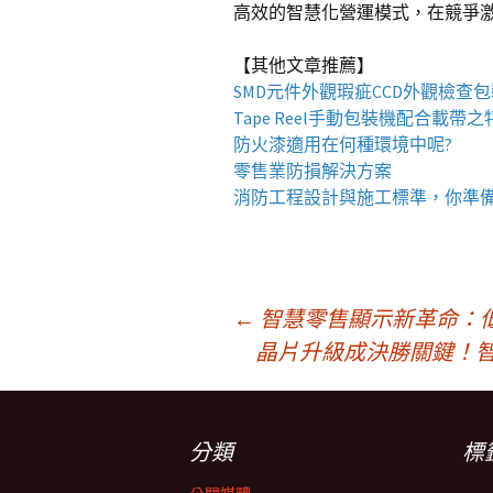
高效的智慧化營運模式，在競爭
【其他文章推薦】
SMD元件外觀瑕疵
CCD外觀檢查
Tape Reel手動包裝機
配合載帶之
防火漆
適用在何種環境中呢?
零售業
防損解決方案
消防工程
設計與施工標準，你準
文
←
智慧零售顯示新革命：低
晶片升級成決勝關鍵！
章
分類
標
導