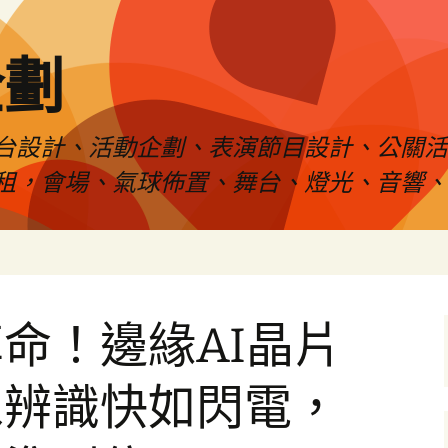
企劃
台設計、活動企劃、表演節目設計、公關
租，會場、氣球佈置、舞台、燈光、音響、
命！邊緣AI晶片
像辨識快如閃電，