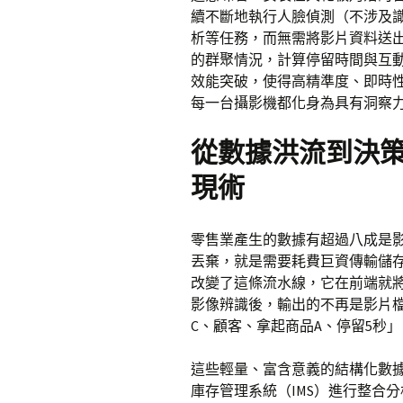
續不斷地執行人臉偵測（不涉及
析等任務，而無需將影片資料送
的群聚情況，計算停留時間與互動
效能突破，使得高精準度、即時
每一台攝影機都化身為具有洞察
從數據洪流到決策
現術
零售業產生的數據有超過八成是
丟棄，就是需要耗費巨資傳輸儲存
改變了這條流水線，它在前端就將
影像辨識後，輸出的不再是影片
C、顧客、拿起商品A、停留5秒」
這些輕量、富含意義的結構化數據
庫存管理系統（IMS）進行整合