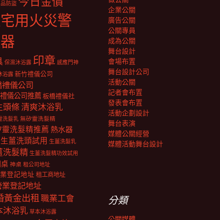
今日金價
商品防盜
企業公關
住宅用火災警
廣告公關
公關專員
報器
成為公關
舞台設計
印章
具
會場布置
保濕沐浴露
感應門神
舞台設計公司
新竹禮儀公司
沐浴露
活動公關
橋禮儀公司
記者會布置
禮儀公司推薦
板橋禮儀社
發表會布置
生頭條
清爽沐浴乳
活動企劃設計
靈洗髮乳
無矽靈洗髮精
舞台表演
矽靈洗髮精推薦
熱水器
媒體公關經營
生薑洗頭試用
生薑洗髮乳
媒體活動舞台設計
薑洗髮精
生薑洗髮精功效試用
明桌
神桌
租公司地址
業登記地址
租工商地址
營業登記地址
婚黃金出租
職業工會
分類
本沐浴乳
草本沐浴露
公關媒體