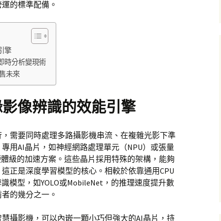
營運的標準配備。
引擎
的即時分析變現術
售未來
緣影像辨識的效能引擎
苛，需要同時處理多路攝影機串流、在複雜光影下準
專用AI晶片，如神經網路處理單元（NPU）或張量
硬體級的加速方案。這些晶片採用特殊的架構，能夠
這正是深度學習模型的核心。相較於依靠通用CPU
模型，如YOLO或MobileNet，的推理速度提升數
前者的幾分之一。
慧攝影機，可以內嵌一顆小巧但強大的AI晶片，持