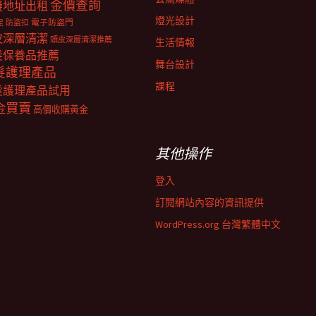
金價查詢
擬地址出租
燈光設計
電子防盜門
防盜扣
泥
皮深層清潔
頭皮深層清潔推薦
生活情報
髮保養品推薦
舞台設計
髮護理產品
課程
髮護理產品試用
金買賣
高價收購黃金
其他操作
登入
訂閱網站內容的資訊提供
WordPress.org 台灣繁體中文