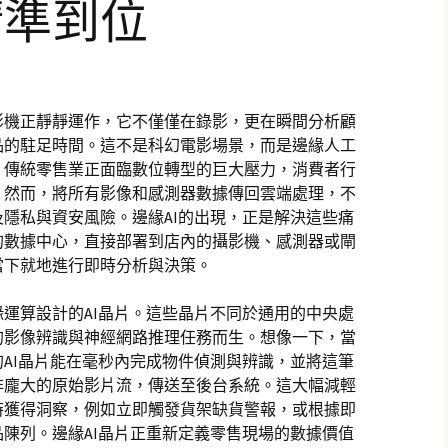
精準到位
影機正靜靜運作，它不僅僅在錄影，更在瞬間分析顧
品的駐足時間。這不是科幻電影場景，而是邊緣人工
。傳統零售業正面臨數位轉型的巨大壓力，消費者行
。然而，將所有影像和感測器數據傳回雲端處理，不
隱私與資安風險。邊緣AI的出現，正是解決這些痛
的數據中心，直接部署到店內的攝影機、感測器或閘
當下就地進行即時分析與決策。
運算設計的AI晶片。這些晶片不同於通用的中央處
的影像辨識與神經網路推理任務而生。想像一下，當
AI晶片能在毫秒內完成物件偵測與辨識，並將這筆
非龐大的原始影片流，傳送至後台系統。這大幅減輕
時獲得洞察，例如立即觸發貨架缺貨警報，或根據即
陳列。邊緣AI晶片正重新定義零售現場的數據價值