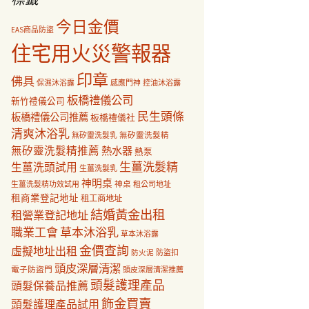
今日金價
EAS商品防盜
住宅用火災警報器
印章
佛具
保濕沐浴露
感應門神
控油沐浴露
板橋禮儀公司
新竹禮儀公司
民生頭條
板橋禮儀公司推薦
板橋禮儀社
清爽沐浴乳
無矽靈洗髮乳
無矽靈洗髮精
無矽靈洗髮精推薦
熱水器
熱泵
生薑洗髮精
生薑洗頭試用
生薑洗髮乳
神明桌
神桌
生薑洗髮精功效試用
租公司地址
租商業登記地址
租工商地址
結婚黃金出租
租營業登記地址
職業工會
草本沐浴乳
草本沐浴露
金價查詢
虛擬地址出租
防盜扣
防火泥
頭皮深層清潔
電子防盜門
頭皮深層清潔推薦
頭髮護理產品
頭髮保養品推薦
飾金買賣
頭髮護理產品試用