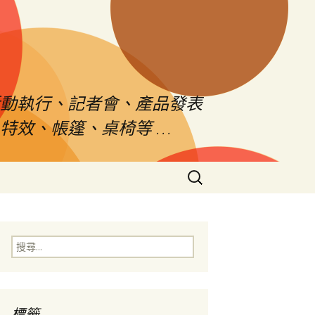
活動執行、記者會、產品發表
特效、帳篷、桌椅等 …
搜
尋
關
鍵
字:
搜
尋
關
鍵
字:
標籤