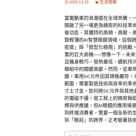
2025-12-25
生活情報
當電動車的浪潮還在全球奔騰，一
開啟了另一場更為精密的科技革
後功臣，其獨特的高頻、高壓、
致輕薄的AI智慧眼鏡領域。這個
密度」與「微型化極限」的挑戰
置的巨大商機——想像一下，未來
且機身輕巧、發熱量低、續航持久
模組中的關鍵貢獻。然而，從車
牆。車用SiC元件因其規格嚴苛
範圍，需要製造技術與良率的革命
寸土寸金，如何將SiC元件與其
的電磁干擾，是工程上的精密舞蹈
標與供應鏈，但AI眼鏡的應用場
到終端消費者，需要一個全新的
到「眼前」的跨界，正考驗著技