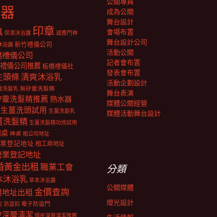
公關專員
報器
成為公關
舞台設計
印章
具
會場布置
保濕沐浴露
感應門神
舞台設計公司
新竹禮儀公司
沐浴露
活動公關
橋禮儀公司
記者會布置
禮儀公司推薦
板橋禮儀社
發表會布置
生頭條
清爽沐浴乳
活動企劃設計
靈洗髮乳
無矽靈洗髮精
舞台表演
矽靈洗髮精推薦
熱水器
媒體公關經營
生薑洗頭試用
生薑洗髮乳
媒體活動舞台設計
薑洗髮精
生薑洗髮精功效試用
明桌
神桌
租公司地址
業登記地址
租工商地址
營業登記地址
婚黃金出租
職業工會
分類
本沐浴乳
草本沐浴露
公關媒體
金價查詢
擬地址出租
燈光設計
電子防盜門
防盜扣
泥
皮深層清潔
頭皮深層清潔推薦