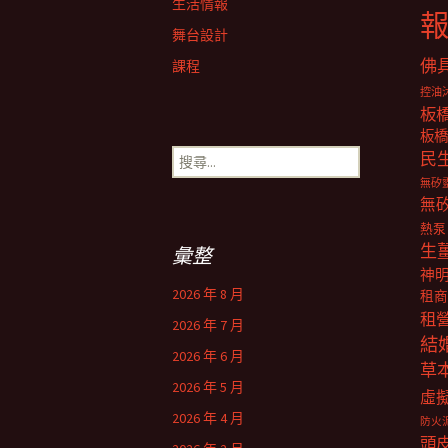
生活情報
舞台設計
佛
課程
控油
板
板橋
搜
民
尋
無矽
關
無
鍵
熱泵
字:
生
彙整
神
2026 年 8 月
租商
租
2026 年 7 月
結
2026 年 6 月
草
2026 年 5 月
虛
2026 年 4 月
防火
頭