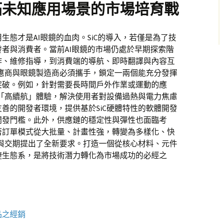
拓未知應用場景的市場培育戰
生態才是AI眼鏡的血肉。SiC的導入，若僅是為了技
者與消費者。當前AI眼鏡的市場仍處於早期探索階
作、維修指導，到消費端的導航、即時翻譯與內容互
供應商與眼鏡製造商必須攜手，鎖定一兩個能充分發揮
突破。例如，針對需要長時間戶外作業或運動的應
與「高續航」體驗，解決使用者對設備過熱與電力焦慮
善的開發者環境，提供基於SiC硬體特性的軟體開發
開發門檻。此外，供應鏈的穩定性與彈性也面臨考
著訂單模式從大批量、計畫性強，轉變為多樣化、快
性與交期提出了全新要求。打造一個從核心材料、元件
捷生態系，是將技術潛力轉化為市場成功的必經之
品之經銷