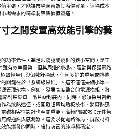
價值主張，才能讓市場願意為其溢價買單。這場成本
對市場需求的精準洞察與價值塑造。
方寸之間安置高效能引擎的藝
池的功率元件，塞進眼鏡腿或鏡框的狹小空間，是工
元件雖有效率優勢，但其周邊的散熱、驅動與保護電路
求極致輕量化與佩戴舒適感，任何多餘的重量或體積
合的關鍵在於「系統級思維」。這不僅僅是縮小單一
電源管理架構。例如，發展高度整合的電源模組，將
護電路封裝於單一晶片級封裝內。同時，必須採用創新
構作為散熱途徑，或開發超薄均熱板技術，將廢熱迅
電磁相容性設計也至關重要，高頻開關的SiC元件若
的無線通訊與感測器。這要求從電路佈局、屏蔽材料
在效能爆發的同時，維持裝置的純淨與穩定。