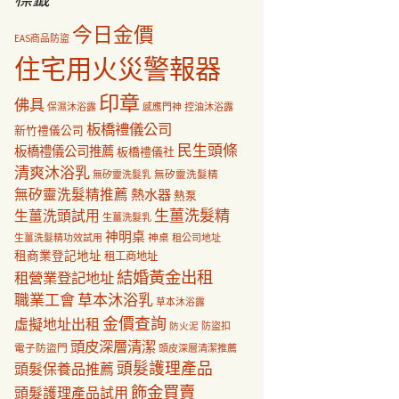
今日金價
EAS商品防盜
住宅用火災警報器
印章
佛具
保濕沐浴露
感應門神
控油沐浴露
板橋禮儀公司
新竹禮儀公司
民生頭條
板橋禮儀公司推薦
板橋禮儀社
清爽沐浴乳
無矽靈洗髮乳
無矽靈洗髮精
無矽靈洗髮精推薦
熱水器
熱泵
生薑洗髮精
生薑洗頭試用
生薑洗髮乳
神明桌
神桌
生薑洗髮精功效試用
租公司地址
租商業登記地址
租工商地址
結婚黃金出租
租營業登記地址
職業工會
草本沐浴乳
草本沐浴露
金價查詢
虛擬地址出租
防盜扣
防火泥
頭皮深層清潔
電子防盜門
頭皮深層清潔推薦
頭髮護理產品
頭髮保養品推薦
飾金買賣
頭髮護理產品試用