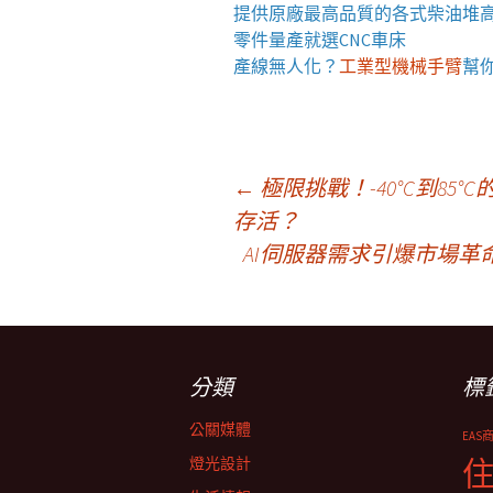
提供原廠最高品質的各式柴油
堆
零件量產就選
CNC車床
產線無人化？
工業型機械手臂
幫
文
←
極限挑戰！-40°C到85
存活？
AI伺服器需求引爆市場
章
導
分類
標
覽
公關媒體
EAS
燈光設計