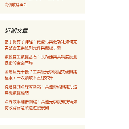
高價收購黃金
近期文章
當手臂有了神經：微型化與低功耗如何完
美整合工業感知元件與機械手臂
數位雙生數據基石：長距離與高精度感測
技術的全面布局
金屬反光干擾？工業級光學模組突破辨識
極限，一次讀取率直線攀升
從倉儲到產線零斷點！高速條碼辨識打造
無縫數據鏈結
產線效率翻倍關鍵！高速光學感知技術如
何改寫智慧製造遊戲規則