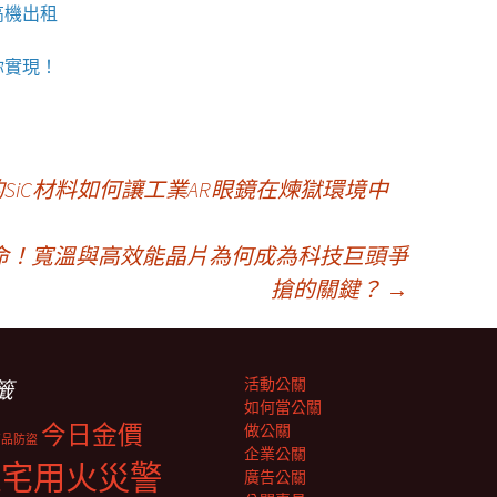
高機
出租
你實現！
°C的SiC材料如何讓工業AR眼鏡在煉獄環境中
革命！寬溫與高效能晶片為何成為科技巨頭爭
搶的關鍵？
→
活動公關
籤
如何當公關
今日金價
做公關
商品防盜
企業公關
住宅用火災警
廣告公關