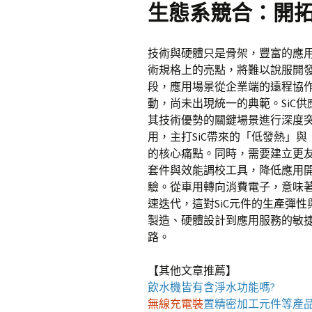
生態系競合：開
技術與硬體只是骨架，豐富的應用
術規格上的亮點，將難以說服開發
段，應用場景從企業端的遠程協
動，尚未出現統一的典範。SiC
其技術優勢的關鍵場景進行深度
用，主打SiC帶來的「低發熱」
的核心痛點。同時，需要建立更友
套件與效能調校工具，降低應用
驗。從車用轉向消費電子，意味
速迭代，這對SiC元件的生產彈
製造、硬體設計到應用服務的敏
路。
【其他文章推薦】
飲水機
皆有含淨水功能嗎?
無線充電裝
置
精密加工元件等產