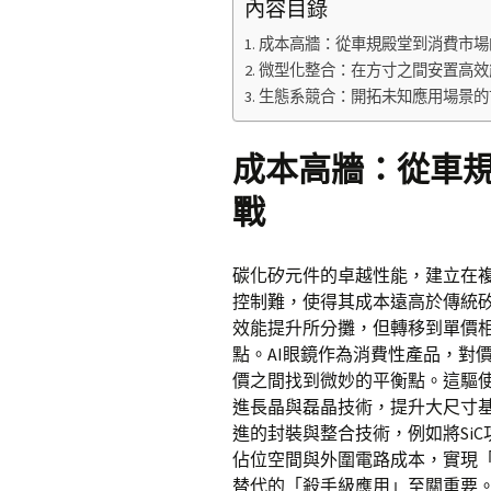
內容目錄
成本高牆：從車規殿堂到消費市場
微型化整合：在方寸之間安置高效
生態系競合：開拓未知應用場景的
成本高牆：從車
戰
碳化矽元件的卓越性能，建立在
控制難，使得其成本遠高於傳統
效能提升所分攤，但轉移到單價相
點。AI眼鏡作為消費性產品，對
價之間找到微妙的平衡點。這驅
進長晶與磊晶技術，提升大尺寸
進的封裝與整合技術，例如將Si
佔位空間與外圍電路成本，實現「
替代的「殺手級應用」至關重要