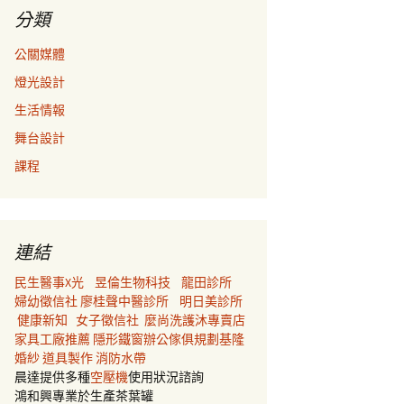
分類
公關媒體
燈光設計
生活情報
舞台設計
課程
連結
民生醫事X光
昱倫生物科技
龍田診所
婦幼徵信社
廖桂聲中醫診所
明日美診所
健康新知
女子徵信社
麼尚洗護沐專賣店
家具工廠推薦
隱形鐵窗
辦公傢俱規劃
基隆
婚紗
道具製作
消防水帶
晨達提供多種
空壓機
使用狀況諮詢
鴻和興專業於生產茶葉罐