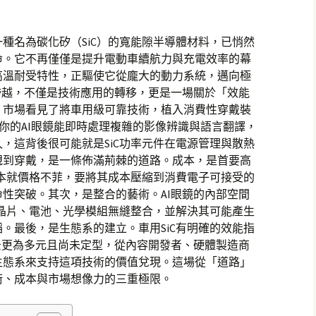
種名為碳化矽（SiC）的寬能隙半導體材料，已悄然
命。它不再僅僅是提升電動車續航力與充電效率的幕
高溫耐受特性，正驅使它從龐大的動力系統，邁向極
跨越，不僅是技術應用的轉移，更是一場關於「效能
。市場看見了將車用級可靠技術，植入消費性穿戴裝
你的AI眼鏡能即時處理複雜的影像辨識與語言翻譯，
，這背後很可能就是SiC功率元件在電源管理與散熱
規到穿戴，是一條佈滿荊棘的道路。成本，是首要高
，本就價格不菲，要將其成本壓縮到消費電子可接受的
性突破。其次，是整合的藝術。AI眼鏡的內部空間
他晶片、電池、光學模組無縫整合，並解決其可能產生
。最後，是生態系的建立。車用SiC有明確的效能指
景更為多元且尚未定型，從內容開發者、硬體製造商
生態系來支持這項技術的價值兌現。這場從「道路」
術、成本與市場想像力的三重極限。