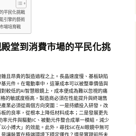
的平民化挑戰
能引擎的藝術
市場培育戰
規殿堂到消費市場的平民化挑
複雜且昂貴的製造過程之上。長晶速度慢、基板缺陷
矽基元件。在電動車中，這筆成本可以被整車價值與
對較低的AI智慧眼鏡上，成本便成為難以忽視的痛
價格的敏感度極高，製造商必須在性能提升與終端售
使產業必須從兩個方向突圍：一是持續投入研發，改
基板的良率，從根本上降低材料成本；二是發展更先
C功率元件與驅動IC、被動元件整合成單一模組，減少
以小搏大」的效能。此外，尋找SiC在AI眼鏡中無可
。是讓裝置在極端環境下穩定運作？還是實現前所未