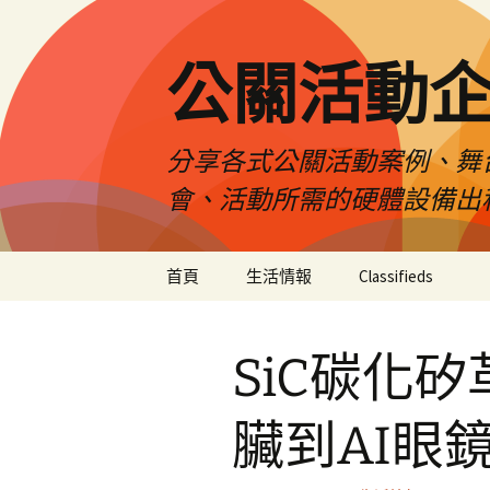
公關活動
分享各式公關活動案例、舞
會、活動所需的硬體設備出
跳
首頁
生活情報
Classifieds
至
主
要
SiC碳化
內
容
臟到AI眼