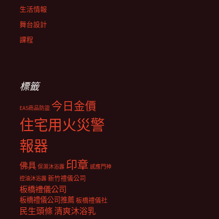
生活情報
舞台設計
課程
標籤
今日金價
EAS商品防盜
住宅用火災警
報器
印章
佛具
保濕沐浴露
感應門神
新竹禮儀公司
控油沐浴露
板橋禮儀公司
板橋禮儀公司推薦
板橋禮儀社
民生頭條
清爽沐浴乳