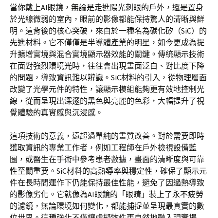
當你戴上AI眼鏡，無論是走進陽光刺眼的戶外，還是置身
於光線微弱的室內，眼前的影像都能保持驚人的清晰與鮮
明。這背後的核心突破，來自於一種名為碳化矽（SiC）的
先進材料。它不僅僅是半導體產業的明星，如今更成為提
升擴增實境與混合實境顯示器效能的關鍵。傳統顯示技術
在面對強烈環境光時，往往會出現畫面泛白、對比度下降
的問題，導致資訊難以辨識。SiC材料的引入，從物理層面
改變了光學元件的特性，讓顯示模組能夠更有效地控制光
線，從而呈現出深邃的黑色與亮麗的色彩，大幅提升了視
覺體驗的真實感與沉浸感。
這項技術的意義，遠超過單純的畫質改善。對於需要即時
獲取資訊的專業工作者，例如工程師在戶外檢視設備藍
圖，或醫生在手術中參考患者數據，畫面的清晰度與可靠
性至關重要。SiC材料的高熱導率與穩定性，確保了顯示元
件在長時間運作下仍能保持最佳性能，避免了因過熱導致
的影像劣化。它就像為AI眼鏡的「眼睛」裝上了永不疲勞
的濾鏡，無論環境如何變化，都能捕捉並呈現最真實的數
位世界。這種強化不僅讓虛擬物件更自然地融入現實場