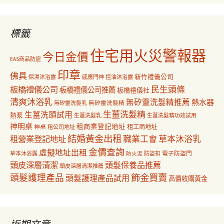
關
鍵
字:
標籤
住宅用火災警報器
今日金價
EAS商品防盜
印章
佛具
新竹禮儀公司
保濕沐浴露
感應門神
控油沐浴露
民生頭條
板橋禮儀公司
板橋禮儀公司推薦
板橋禮儀社
清爽沐浴乳
無矽靈洗髮精推薦
熱水器
無矽靈洗髮乳
無矽靈洗髮精
生薑洗髮精
生薑洗頭試用
熱泵
生薑洗髮乳
生薑洗髮精功效試用
神明桌
租商業登記地址
神桌
租工商地址
租公司地址
結婚黃金出租
職業工會
草本沐浴乳
租營業登記地址
金價查詢
虛擬地址出租
電子防盜門
草本沐浴露
防盜扣
防火泥
頭皮深層清潔
頭髮保養品推薦
頭皮深層清潔推薦
飾金買賣
頭髮護理產品
頭髮護理產品試用
高價收購黃金