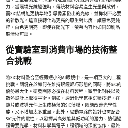
力。當環境光線過強時，傳統材料容易產生光暈與散射，
而SiC結構能更精準地引導像素發出的光線，並抑制不必要
的雜散光。這直接轉化為更高的原生對比度，讓黑色更純
粹，白色更明亮，即使在陽光下，螢幕內容也如同印刷品
般清晰可讀。
從實驗室到消費市場的技術整
合挑戰
將SiC材料整合至輕薄短小的AI眼鏡中，是一項巨大的工程
挑戰。關鍵在於如何在維持眼鏡輕巧形態的同時，將SiC的
優勢最大化。研發團隊必須在材料製程、微型化封裝以及
散熱設計上取得平衡。例如，透過化學氣相沉積技術，在
鏡片或波導元件上生成極薄的SiC薄膜，既能改善光學性
能，又不增加太多重量。此外，驅動電路的設計也需配合
SiC元件的電性，以發揮其高效能與低功耗的潛力。這個過
程需要光學、材料科學與電子工程領域的深度協作，最終