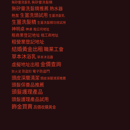
無矽靈洗髮乳
無矽靈洗髮精
無矽靈洗髮精推薦
熱水器
生薑洗頭試用
熱泵
生薑洗髮乳
生薑洗髮精
生薑洗髮精功效試用
神明桌
神桌
租公司地址
租商業登記地址
租工商地址
租營業登記地址
結婚黃金出租
職業工會
草本沐浴乳
草本沐浴露
金價查詢
虛擬地址出租
電子防盜門
防盜扣
防火泥
頭皮深層清潔
頭皮深層清潔推薦
頭髮保養品推薦
頭髮護理產品
頭髮護理產品試用
飾金買賣
高價收購黃金