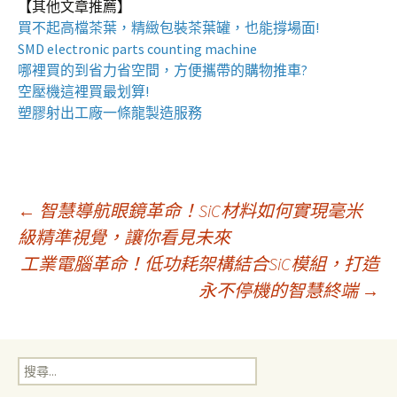
【其他文章推薦】
買不起高檔茶葉，精緻包裝
茶葉罐
，也能撐場面!
SMD electronic parts counting machine
哪裡買的到省力省空間，方便攜帶的
購物推車
?
空壓機
這裡買最划算!
塑膠射出工廠
一條龍製造服務
文
←
智慧導航眼鏡革命！SiC材料如何實現毫米
級精準視覺，讓你看見未來
工業電腦革命！低功耗架構結合SiC模組，打造
章
永不停機的智慧終端
→
導
搜
覽
尋