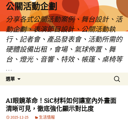
公關活動企劃
分享各式公關活動案例、舞台設計、活
動企劃、表演節目設計、公關活動執
行、記者會、產品發表會、活動所需的
硬體設備出租，會場、氣球佈置、舞
台、燈光、音響、特效、帳篷、桌椅等
…
跳
搜
選單
至
尋
主
關
要
鍵
AI眼鏡革命！SiC材料如何讓室內外畫面
內
字:
清晰可見，徹底強化顯示對比度
容
2025-12-25
生活情報