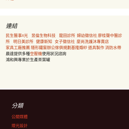
連結
民生醫事X光
昱倫生物科技
龍田診所
婦幼徵信社
廖桂聲中醫診
所
明日美診所
健康新知
女子徵信社
麼尚洗護沐專賣店
家具工廠推薦
隱形鐵窗
辦公傢俱規劃
基隆婚紗
道具製作
消防水帶
晨達提供多種
空壓機
使用狀況諮詢
鴻和興專業於生產茶葉罐
分類
公關媒體
燈光設計