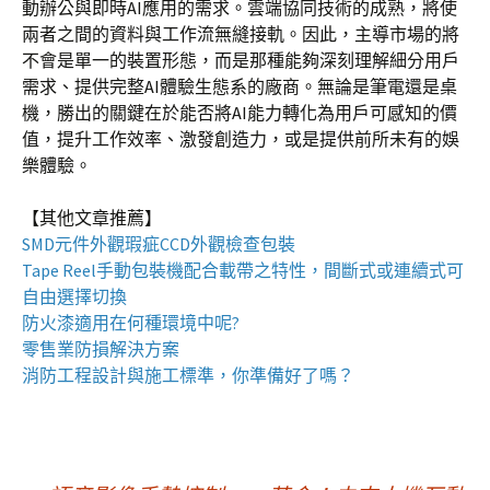
動辦公與即時AI應用的需求。雲端協同技術的成熟，將使
兩者之間的資料與工作流無縫接軌。因此，主導市場的將
不會是單一的裝置形態，而是那種能夠深刻理解細分用戶
需求、提供完整AI體驗生態系的廠商。無論是筆電還是桌
機，勝出的關鍵在於能否將AI能力轉化為用戶可感知的價
值，提升工作效率、激發創造力，或是提供前所未有的娛
樂體驗。
【其他文章推薦】
SMD元件外觀瑕疵
CCD外觀檢查包裝
Tape Reel手動包裝機
配合載帶之特性，間斷式或連續式可
自由選擇切換
防火漆
適用在何種環境中呢?
零售業
防損解決方案
消防工程
設計與施工標準，你準備好了嗎？