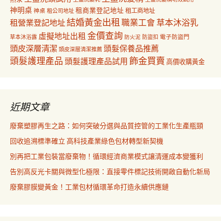
神明桌
租商業登記地址
神桌
租工商地址
租公司地址
結婚黃金出租
職業工會
草本沐浴乳
租營業登記地址
金價查詢
虛擬地址出租
電子防盜門
草本沐浴露
防盜扣
防火泥
頭皮深層清潔
頭髮保養品推薦
頭皮深層清潔推薦
飾金買賣
頭髮護理產品
頭髮護理產品試用
高價收購黃金
近期文章
廢棄塑膠再生之路：如何突破分選與品質控管的工業化生產瓶頸
回收追溯標準確立 高科技產業綠色包材轉型新契機
別再把工業包裝當廢棄物！循環經濟商業模式讓清運成本變獲利
告別高反光卡關與微型化極限：直接零件標記技術開啟自動化新局
廢棄膠膜變黃金！工業包材循環革命打造永續供應鏈