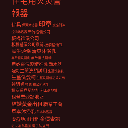
住宅用火災警
報器
印章
佛具
保濕沐浴露
感應門神
新竹禮儀公司
控油沐浴露
板橋禮儀公司
板橋禮儀公司推薦
板橋禮儀社
民生頭條
清爽沐浴乳
無矽靈洗髮乳
無矽靈洗髮精
無矽靈洗髮精推薦
熱水器
生薑洗頭試用
熱泵
生薑洗髮乳
生薑洗髮精
生薑洗髮精功效試用
神明桌
神桌
租公司地址
租商業登記地址
租工商地址
租營業登記地址
結婚黃金出租
職業工會
草本沐浴乳
草本沐浴露
金價查詢
虛擬地址出租
電子防盜門
防盜扣
防火泥