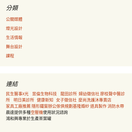
分類
公關媒體
燈光設計
生活情報
舞台設計
課程
連結
民生醫事X光
昱倫生物科技
龍田診所
婦幼徵信社
廖桂聲中醫診
所
明日美診所
健康新知
女子徵信社
麼尚洗護沐專賣店
家具工廠推薦
隱形鐵窗
辦公傢俱規劃
基隆婚紗
道具製作
消防水帶
晨達提供多種
空壓機
使用狀況諮詢
鴻和興專業於生產茶葉罐