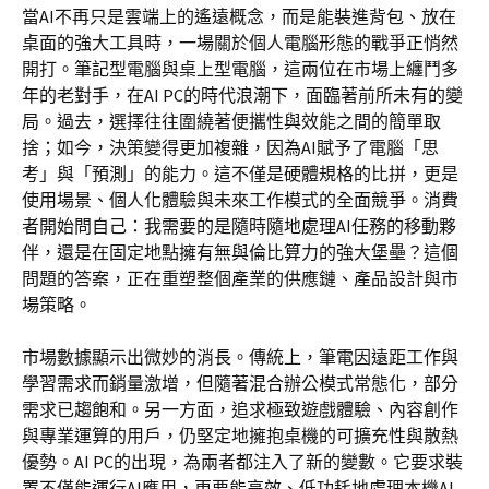
當AI不再只是雲端上的遙遠概念，而是能裝進背包、放在
桌面的強大工具時，一場關於個人電腦形態的戰爭正悄然
開打。筆記型電腦與桌上型電腦，這兩位在市場上纏鬥多
年的老對手，在AI PC的時代浪潮下，面臨著前所未有的變
局。過去，選擇往往圍繞著便攜性與效能之間的簡單取
捨；如今，決策變得更加複雜，因為AI賦予了電腦「思
考」與「預測」的能力。這不僅是硬體規格的比拼，更是
使用場景、個人化體驗與未來工作模式的全面競爭。消費
者開始問自己：我需要的是隨時隨地處理AI任務的移動夥
伴，還是在固定地點擁有無與倫比算力的強大堡壘？這個
問題的答案，正在重塑整個產業的供應鏈、產品設計與市
場策略。
市場數據顯示出微妙的消長。傳統上，筆電因遠距工作與
學習需求而銷量激增，但隨著混合辦公模式常態化，部分
需求已趨飽和。另一方面，追求極致遊戲體驗、內容創作
與專業運算的用戶，仍堅定地擁抱桌機的可擴充性與散熱
優勢。AI PC的出現，為兩者都注入了新的變數。它要求裝
置不僅能運行AI應用，更要能高效、低功耗地處理本機AI