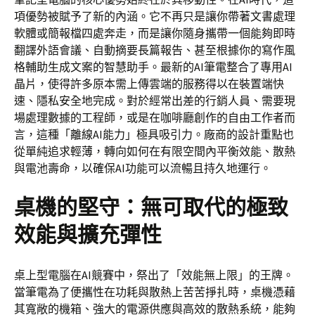
項優勢被賦予了新的內涵。它不再只是讓你帶著文書處理
軟體或簡報檔四處奔走，而是讓你隨身攜帶一個能夠即時
翻譯外語會議、自動摘要長篇報告、甚至根據你的寫作風
格輔助生成文案的智慧助手。最新的AI筆電整合了專用AI
晶片，使得許多原本需上傳雲端的服務得以在裝置端快
速、隱私安全地完成。對於經常出差的行銷人員、需要現
場處理數據的工程師，或是在咖啡廳創作的自由工作者而
言，這種「離線AI能力」極具吸引力。廠商的設計重點也
從單純追求輕薄，轉向如何在有限空間內平衡效能、散熱
與電池壽命，以確保AI功能可以流暢且持久地運行。
桌機的堅守：無可取代的極致
效能與擴充彈性
桌上型電腦在AI競賽中，祭出了「效能無上限」的王牌。
當筆電為了便攜性在功耗與散熱上苦苦掙扎時，桌機憑藉
其寬敞的機箱、強大的電源供應與高效的散熱系統，能夠