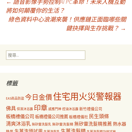
文
←
語音影像手勢控制AI PC革命！未來人機互動
將如何顛覆你的生活？
綠色資料中心浪潮來襲！供應鏈正面臨哪些關
章
鍵抉擇與生存挑戰？
→
導
搜
覽
尋
關
鍵
字:
標籤
住宅用火災警報器
今日金價
EAS商品防盜
印章
佛具
新竹禮儀公司
保濕沐浴露
感應門神
控油沐浴露
民生頭條
板橋禮儀公司
板橋禮儀公司推薦
板橋禮儀社
清爽沐浴乳
無矽靈洗髮精推薦
熱水器
無矽靈洗髮乳
無矽靈洗髮精
生薑洗髮精
生薑洗頭試用
熱泵
生薑洗髮乳
生薑洗髮精功效試用