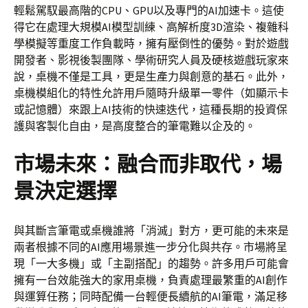
輕鬆駕馭最高階的CPU、GPU以及專門的AI加速卡。這使
得它在處理大規模AI模型訓練、高解析度3D渲染、複雜科
學模擬等重度工作負載時，擁有壓倒性的優勢。對於遊戲
開發者、影視後製團隊、學術研究人員及硬核遊戲玩家來
說，桌機不僅是工具，更是生產力與創意的基石。此外，
桌機模組化的特性允許用戶隨時升級單一零件（如顯示卡
或記憶體）來跟上AI技術的快速迭代，這種長期的投資保
護與客製化自由，是高度整合的筆電難以企及的。
市場未來：融合而非取代，場
景決定選擇
與其斷言筆電或桌機誰將「消滅」對方，更可能的未來是
兩者根據不同的AI應用場景進一步分化與共存。市場將呈
現「一大多機」或「主副搭配」的趨勢。許多用戶可能會
擁有一台效能強大的家用桌機，負責處理最繁重的AI創作
與運算任務；同時配備一台輕便長續航的AI筆電，滿足移