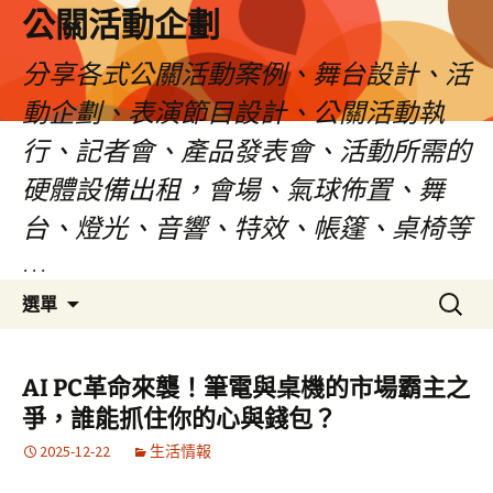
公關活動企劃
分享各式公關活動案例、舞台設計、活
動企劃、表演節目設計、公關活動執
行、記者會、產品發表會、活動所需的
硬體設備出租，會場、氣球佈置、舞
台、燈光、音響、特效、帳篷、桌椅等
…
跳
搜
選單
至
尋
主
關
要
鍵
AI PC革命來襲！筆電與桌機的市場霸主之
內
字:
爭，誰能抓住你的心與錢包？
容
2025-12-22
生活情報