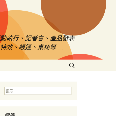
活動執行、記者會、產品發表
特效、帳篷、桌椅等 …
搜
尋
關
鍵
字:
搜
尋
關
鍵
字:
標籤