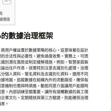
戰
據價值
心的數據治理框架
，將用戶權益置於數據策略的核心。這意味著在設計
處理的合法性與必要性，避免過度收集。實務上，可透
性識別潛在風險並制定緩解措施。例如，智慧家庭裝
推論出住戶作息，就需特別注意去識別化處理。治理
區分個人資料、匿名資料及去識別化資料，適用不同
數據地圖，追蹤數據在組織內外的流動路徑，確保每
同意機制也需與時俱進，動態同意介面讓用戶能隨時
同意。內部訓練至關重要，讓所有接觸數據的員工理
的企業文化。定期稽核與第三方驗證，則能確保治理
偏差。