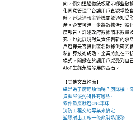
向，例如透過儀錶板顯示哪些數
化同意管理平台讓用戶直觀掌控
時，迅速通報主管機關並通知受
產。企業可進一步將數據治理轉
度報告，詳述政府數據請求數量
究，也能展現對負責任創新的承
戶選擇是否提供匿名數據供研究
私計算技術成熟，企業將能在不
模式。關鍵在於讓用戶感受到自
AIoT生態永續發展的基石。
【其他文章推薦】
總是為了廚餘煩惱嗎？
廚餘機
，
貨櫃屋
優勢特性有哪些?
零件量產就選
CNC車床
消防工程
交給專業來搞定
塑膠射出工廠
一條龍製造服務