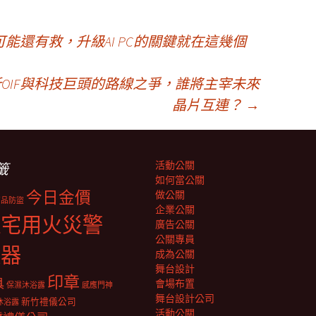
能還有救，升級AI PC的關鍵就在這幾個
析OIF與科技巨頭的路線之爭，誰將主宰未來
晶片互連？
→
活動公關
籤
如何當公關
今日金價
做公關
商品防盜
企業公關
住宅用火災警
廣告公關
公關專員
報器
成為公關
舞台設計
印章
具
會場布置
保濕沐浴露
感應門神
舞台設計公司
新竹禮儀公司
沐浴露
活動公關