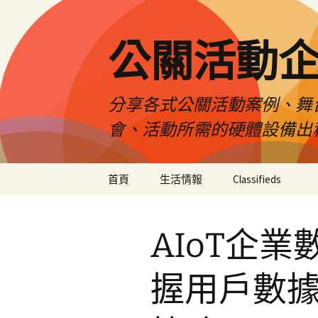
公關活動
分享各式公關活動案例、舞
會、活動所需的硬體設備出
跳
首頁
生活情報
Classifieds
至
主
要
AIoT企
內
容
握用戶數