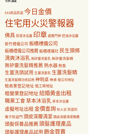
今日金價
EAS商品防盜
住宅用火災警報器
印章
佛具
保濕沐浴露
感應門神
控油沐浴露
板橋禮儀公司
新竹禮儀公司
民生頭條
板橋禮儀公司推薦
板橋禮儀社
清爽沐浴乳
無矽靈洗髮乳
無矽靈洗髮精
無矽靈洗髮精推薦
熱水器
熱泵
生薑洗髮精
生薑洗頭試用
生薑洗髮乳
神明桌
神桌
生薑洗髮精功效試用
租公司地址
租商業登記地址
租工商地址
結婚黃金出租
租營業登記地址
職業工會
草本沐浴乳
草本沐浴露
金價查詢
虛擬地址出租
防盜扣
防火泥
頭皮深層清潔
電子防盜門
頭皮深層清潔推薦
頭髮護理產品
頭髮保養品推薦
飾金買賣
頭髮護理產品試用