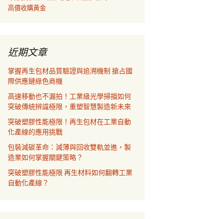
高價收購黃金
近期文章
掌握再生包材品質驗證與追溯機制 搶占國
際供應鏈綠色商機
高速移動也不漏拍！工業級光學掃描如何
突破傳統辨識極限，重塑智慧製造新未來
突破塑膠性能極限！再生包材在工業自動
化產線的應用挑戰
包裝減碳革命：減薄與回收雙軌並進，製
造業如何掌握關鍵策略？
突破塑膠性能極限 再生材料如何翻轉工業
自動化產線？