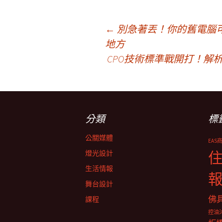
文
←
別急著丟！你的舊電腦可
地方
CPO技術標準戰開打！解
章
導
分類
標
覽
公關媒體
EAS
燈光設計
生活情報
舞台設計
佛
課程
控油