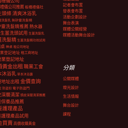
橋禮儀公司
記者會布置
禮儀公司推薦
板橋禮儀社
發表會布置
生頭條
清爽沐浴乳
活動企劃設計
靈洗髮乳
無矽靈洗髮精
舞台表演
矽靈洗髮精推薦
熱水器
媒體公關經營
生薑洗頭試用
生薑洗髮乳
媒體活動舞台設計
薑洗髮精
生薑洗髮精功效試用
明桌
神桌
租公司地址
業登記地址
租工商地址
營業登記地址
婚黃金出租
職業工會
分類
本沐浴乳
草本沐浴露
公關媒體
金價查詢
擬地址出租
燈光設計
電子防盜門
防盜扣
泥
皮深層清潔
頭皮深層清潔推薦
生活情報
髮保養品推薦
舞台設計
髮護理產品
課程
髮護理產品試用
金買賣
高價收購黃金