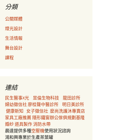
分類
公關媒體
燈光設計
生活情報
舞台設計
課程
連結
民生醫事X光
昱倫生物科技
龍田診所
婦幼徵信社
廖桂聲中醫診所
明日美診所
健康新知
女子徵信社
麼尚洗護沐專賣店
家具工廠推薦
隱形鐵窗
辦公傢俱規劃
基隆
婚紗
道具製作
消防水帶
晨達提供多種
空壓機
使用狀況諮詢
鴻和興專業於生產茶葉罐