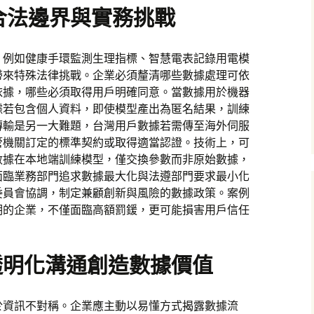
的合法邊界與實務挑戰
集，例如健康手環監測生理指標、智慧電表記錄用電模
帶來特殊法律挑戰。企業必須釐清哪些數據處理可依
依據，哪些必須取得用戶明確同意。當數據用於機器
據若包含個人資料，即使模型產出為匿名結果，訓練
傳輸是另一大難題，台灣用戶數據若需傳至海外伺服
管機關訂定的標準契約或取得適當認證。技術上，可
數據在本地端訓練模型，僅交換參數而非原始數據，
面臨業務部門追求數據最大化與法遵部門要求最小化
委員會協調，制定兼顧創新與風險的數據政策。案例
期的企業，不僅面臨高額罰鍰，更可能損害用戶信任
透明化溝通創造數據價值
於資訊不對稱。企業應主動以易懂方式揭露數據流