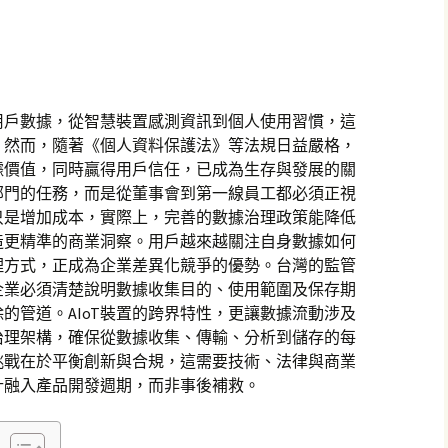
量用戶數據，從智慧裝置感測資訊到個人使用習慣，這
。然而，隨著《個人資料保護法》等法規日益嚴格，
據價值，同時贏得用戶信任，已成為生存與發展的關
部門的任務，而是從董事會到第一線員工都必須正視
只是增加成本，實際上，完善的數據治理政策能降低
造更精準的商業洞察。用戶越來越關注自身數據如何
理方式，正成為企業差異化競爭的優勢。台灣的監管
企業必須清楚說明數據收集目的、使用範圍及保存期
的管道。AIoT裝置的跨界特性，更讓數據流動涉及
治理架構，確保從數據收集、傳輸、分析到儲存的每
挑戰在於平衡創新與合規，這需要技術、法律與商業
計融入產品開發週期，而非事後補救。