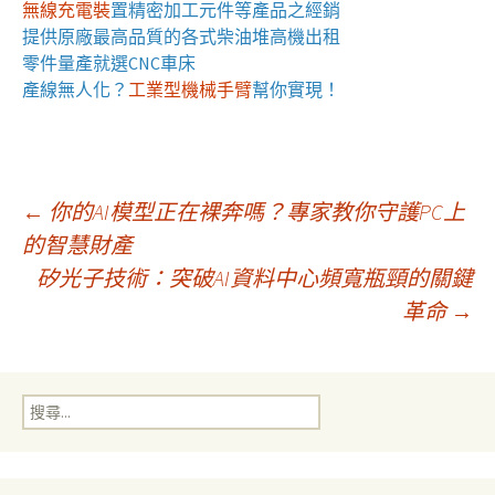
無線充電裝
置
精密加工元件等產品之經銷
提供原廠最高品質的各式柴油
堆高機
出租
零件量產就選
CNC車床
產線無人化？
工業型機械手臂
幫你實現！
文
←
你的AI模型正在裸奔嗎？專家教你守護PC上
的智慧財產
矽光子技術：突破AI資料中心頻寬瓶頸的關鍵
章
革命
→
導
搜
覽
尋
關
鍵