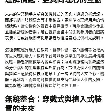
理解情感：更具同理心的互動
未來的智慧助手有望突破機械式的回應，透過分析語調、
面部表情、肢體語言等多重線索，更精準地理解用戶的情
緒狀態。當它從你的聲音中察覺疲憊，可能會建議你休息
並播放舒緩的音樂；若在視訊會議中偵測到參與者的困惑
表情，它或許能即時提示講者放慢速度或提供補充說明。
這種情感運算能力在教育、醫療保健、客戶服務等領域具
有巨大應用潛力。教育平台可以根據學生的專注度與情緒
反應，動態調整教學內容與節奏；遠距醫療輔助系統能透
過分析病患的生理數據與外顯行為，提供更個人化的關懷
與提醒。這使得科技互動帶上了一層溫潤的人文色彩，機
器不再冰冷，而是能夠提供更具支持性與個人化的反饋，
成為促進心理健康與社會連結的潛在工具。
無縫整合：穿戴式與植入式裝
置的未來