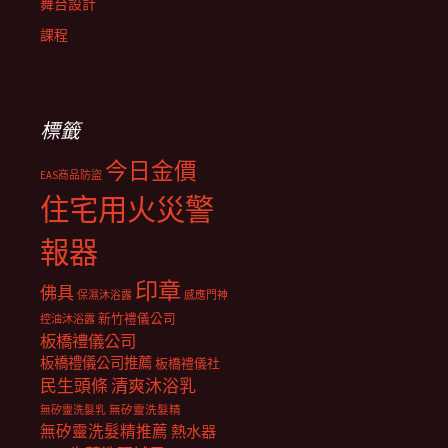
舞台設計
課程
標籤
今日金價
EAS商品防盜
住宅用火災警
報器
印章
佛具
保濕沐浴露
感應門神
新竹禮儀公司
控油沐浴露
板橋禮儀公司
板橋禮儀公司推薦
板橋禮儀社
民生頭條
清爽沐浴乳
無矽靈洗髮乳
無矽靈洗髮精
無矽靈洗髮精推薦
熱水器