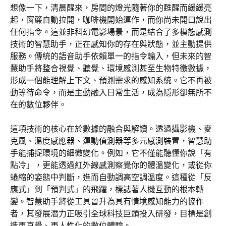
想像一下，清晨醒來，房間的燈光隨著你的甦醒而緩緩亮
起，窗簾自動拉開，咖啡機開始運作，而你尚未開口說出
任何指令。這並非科幻電影場景，而是結合了多模態感測
技術的智慧助手，正在感知你的存在與狀態，並主動提供
服務。傳統的語音助手依賴單一的指令輸入，但未來的智
慧助手將整合視覺、聽覺、環境感測甚至生物特徵數據，
形成一個能理解上下文、預測需求的感知系統。它不再被
動等待命令，而是主動融入日常生活，成為隱形卻無所不
在的數位夥伴。
這項技術的核心在於數據的融合與解讀。透過攝影機、麥
克風、溫度感應器、運動偵測器等多元感測裝置，智慧助
手能捕捉環境的細微變化。例如，它不僅能聽懂你說「有
點冷」，更能透過紅外線感測察覺你的體溫變化，或從你
蜷縮的姿態中判斷，進而自動調高空調溫度。這種從「反
應式」到「預判式」的飛躍，標誌著人機互動的根本轉
變。智慧助手將從工具晉升為具有情境感知能力的協作
者，其發展潛力正吸引全球科技巨頭投入研發，目標是創
造更直覺、更人性化的數位體驗。