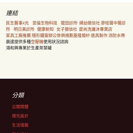
連結
民生醫事X光
昱倫生物科技
龍田診所
婦幼徵信社
廖桂聲中醫診
所
明日美診所
健康新知
女子徵信社
麼尚洗護沐專賣店
家具工廠推薦
隱形鐵窗
辦公傢俱規劃
基隆婚紗
道具製作
消防水帶
晨達提供多種
空壓機
使用狀況諮詢
鴻和興專業於生產茶葉罐
分類
公關媒體
燈光設計
生活情報