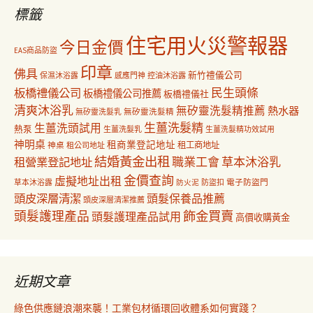
字:
標籤
住宅用火災警報器
今日金價
EAS商品防盜
印章
佛具
新竹禮儀公司
保濕沐浴露
感應門神
控油沐浴露
民生頭條
板橋禮儀公司
板橋禮儀公司推薦
板橋禮儀社
清爽沐浴乳
無矽靈洗髮精推薦
熱水器
無矽靈洗髮乳
無矽靈洗髮精
生薑洗髮精
生薑洗頭試用
熱泵
生薑洗髮乳
生薑洗髮精功效試用
神明桌
租商業登記地址
神桌
租工商地址
租公司地址
結婚黃金出租
職業工會
草本沐浴乳
租營業登記地址
金價查詢
虛擬地址出租
電子防盜門
草本沐浴露
防盜扣
防火泥
頭皮深層清潔
頭髮保養品推薦
頭皮深層清潔推薦
飾金買賣
頭髮護理產品
頭髮護理產品試用
高價收購黃金
近期文章
綠色供應鏈浪潮來襲！工業包材循環回收體系如何實踐？