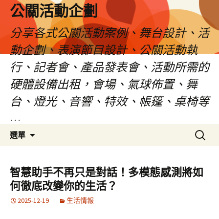
公關活動企劃
分享各式公關活動案例、舞台設計、活
動企劃、表演節目設計、公關活動執
行、記者會、產品發表會、活動所需的
硬體設備出租，會場、氣球佈置、舞
台、燈光、音響、特效、帳篷、桌椅等
…
跳
搜
選單
至
尋
主
關
要
鍵
智慧助手不再只是對話！多模態感測將如
內
字:
何徹底改變你的生活？
容
2025-12-19
生活情報