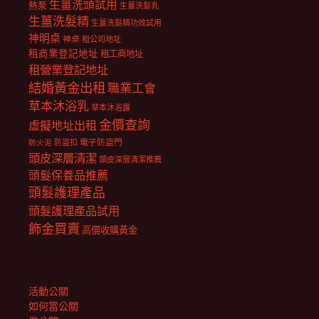
生薑洗頭試用
熱泵
生薑洗髮乳
生薑洗髮精
生薑洗髮精功效試用
神明桌
神桌
租公司地址
租商業登記地址
租工商地址
租營業登記地址
結婚黃金出租
職業工會
草本沐浴乳
草本沐浴露
金價查詢
虛擬地址出租
電子防盜門
防盜扣
防火泥
頭皮深層清潔
頭皮深層清潔推薦
頭髮保養品推薦
頭髮護理產品
頭髮護理產品試用
飾金買賣
高價收購黃金
活動公關
如何當公關