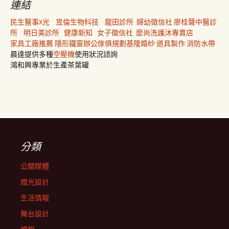
連結
民生醫事X光
昱倫生物科技
龍田診所
婦幼徵信社
廖桂聲中醫診
所
明日美診所
健康新知
女子徵信社
麼尚洗護沐專賣店
家具工廠推薦
隱形鐵窗
辦公傢俱規劃
基隆婚紗
道具製作
消防水帶
晨達提供多種
空壓機
使用狀況諮詢
鴻和興專業於生產茶葉罐
分類
公關媒體
燈光設計
生活情報
舞台設計