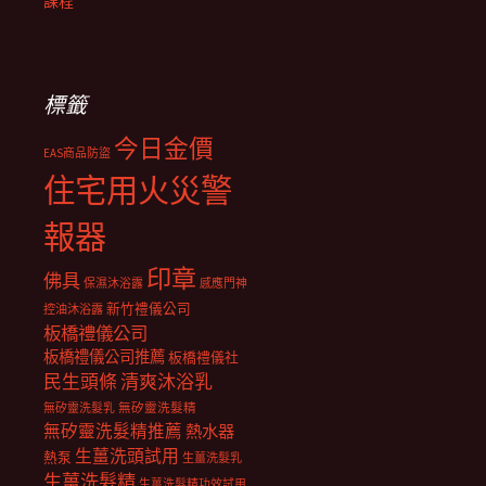
課程
標籤
今日金價
EAS商品防盜
住宅用火災警
報器
印章
佛具
保濕沐浴露
感應門神
新竹禮儀公司
控油沐浴露
板橋禮儀公司
板橋禮儀公司推薦
板橋禮儀社
民生頭條
清爽沐浴乳
無矽靈洗髮乳
無矽靈洗髮精
無矽靈洗髮精推薦
熱水器
生薑洗頭試用
熱泵
生薑洗髮乳
生薑洗髮精
生薑洗髮精功效試用