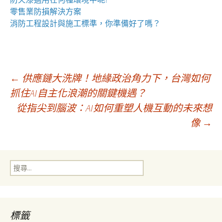
零售業
防損解決方案
消防工程
設計與施工標準，你準備好了嗎？
文
←
供應鏈大洗牌！地緣政治角力下，台灣如何
抓住AI自主化浪潮的關鍵機遇？
從指尖到腦波：AI如何重塑人機互動的未來想
章
像
→
導
搜
覽
尋
關
鍵
字:
標籤