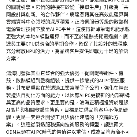
的關鍵引擎。它們的轉機在於從「接單生產」升級為「共
同設計與創新」的合作夥伴。廣達憑藉其在高效能運算與
雲端資料中心領域的深厚積累，正將伺服器等級的散熱與
電源管理技術下放至AI PC平台。這使得輕薄筆電也能承載
更強大的本地AI模型運算，而不至於過熱或耗電過劇。廣
達與主要CPU供應商的早期合作，確保了其設計的機種能
充分釋放NPU的潛力，為品牌客戶提供即戰力十足的解決
方案。
鴻海則發揮其垂直整合的強大優勢，從關鍵零組件、機
殼、散熱模組到整機組裝，提供一條龍式的AI PC製造服
務。其布局重點在於透過工業富聯等子公司，強化在精密
製造與自動化方面的能力，以因應AI PC更複雜的內部結構
與更高的品質要求。更重要的是，鴻海正積極投資於邊緣
AI晶片與相關軟體生態系，目標是提供品牌客戶不僅是硬
體，更是一套包含開發工具與優化建議的「交鑰匙方
案」。這種從製造服務邁向技術服務的轉型，讓這兩大
ODM巨頭在AI PC時代的價值得以重估，成為品牌廠商不可