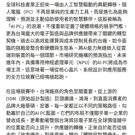
全球科技產業正迎來一場由人工智慧驅動的典範轉移，個
人電腦（PC）不再是單純的生產力工具，而是進化為能夠
理解、預測並主動協助使用者的智慧夥伴。這股被稱為
「AI PC」的浪潮，不僅重新定義了硬體規格的競爭門檻，
更為台灣龐大的電子製造與品牌供應鏈帶來了關鍵的轉型
契機。過去以高效能運算與成本控制見長的台廠，如今面
臨的挑戰是整合軟硬體與生態系，將AI能力無縫嵌入從雲
端到裝置的每一個環節。市場研究機構的預測指出，未來
幾年內，具備專用神經處理單元（NPU）的AI PC將成為市
場主流，這意味著一場從核心晶片、系統設計到應用服務
的全方位競賽已經鳴槍起跑。
在這場競賽中，台灣廠商的角色至關重要。從上游的
ODM（原始設計製造）巨頭廣達、鴻海，到直面消費者的
品牌大廠華碩、宏碁，每一家都正以不同的策略路徑，勾
勒屬於自己的AI PC藍圖。它們的布局不僅關乎單一企業的
營收成長，更牽動著整個台灣資訊電子業在全球價值鏈中
的位置能否向上提升。供應鏈的轉機，正來自於能否從過
去的「效率優先」製造思維，轉向「體驗與智慧優先」的