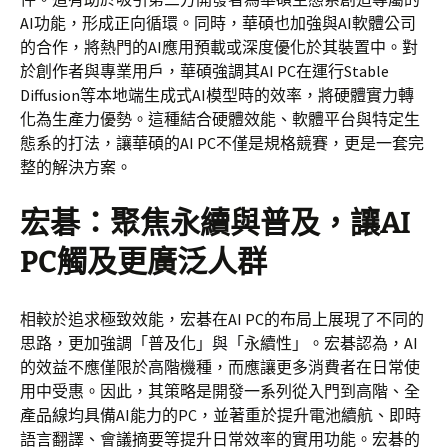
AI功能，形成正向循環。同時，華碩也加強與AI軟體公司
的合作，將熱門的AI應用預載或深度優化於其裝置中。對
於創作者與專業用戶，華碩強調其AI PC在運行Stable
Diffusion等本地端生成式AI模型時的效率，將硬體實力轉
化為生產力優勢。這種結合硬體效能、軟體平台與特定生
態系的打法，讓華碩的AI PC不僅是規格競賽，更是一套完
整的解決方案。
宏碁：聚焦永續與普及，讓AI
PC觸及更廣泛人群
相較於追求極致效能，宏碁在AI PC的布局上展現了不同的
思路，更加強調「普及化」與「永續性」。宏碁認為，AI
的效益不應僅限於高階機種，而應讓更多消費者在日常使
用中受惠。因此，其策略是開發一系列從入門到高階、全
產品線均具備AI能力的PC，並著重於提升電池續航、即時
語言翻譯、會議摘要等提升日常效率的實用功能。宏碁的