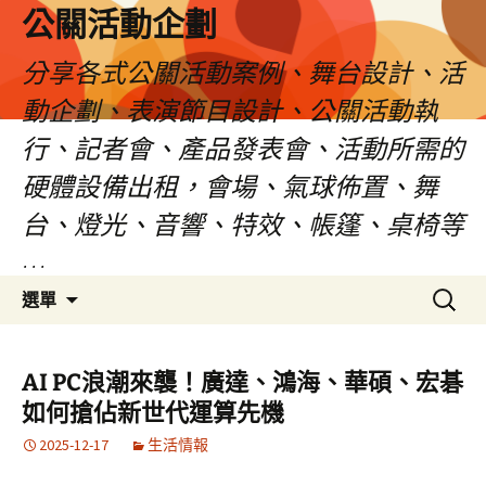
公關活動企劃
分享各式公關活動案例、舞台設計、活
動企劃、表演節目設計、公關活動執
行、記者會、產品發表會、活動所需的
硬體設備出租，會場、氣球佈置、舞
台、燈光、音響、特效、帳篷、桌椅等
…
跳
搜
選單
至
尋
主
關
要
鍵
AI PC浪潮來襲！廣達、鴻海、華碩、宏碁
內
字:
如何搶佔新世代運算先機
容
2025-12-17
生活情報