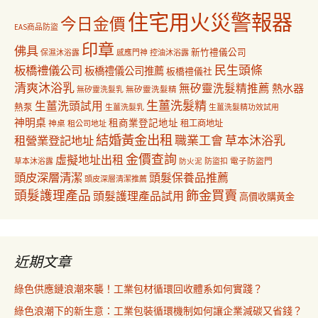
住宅用火災警報器
今日金價
EAS商品防盜
印章
佛具
新竹禮儀公司
保濕沐浴露
感應門神
控油沐浴露
民生頭條
板橋禮儀公司
板橋禮儀公司推薦
板橋禮儀社
清爽沐浴乳
無矽靈洗髮精推薦
熱水器
無矽靈洗髮乳
無矽靈洗髮精
生薑洗髮精
生薑洗頭試用
熱泵
生薑洗髮乳
生薑洗髮精功效試用
神明桌
租商業登記地址
神桌
租工商地址
租公司地址
結婚黃金出租
職業工會
草本沐浴乳
租營業登記地址
金價查詢
虛擬地址出租
電子防盜門
草本沐浴露
防盜扣
防火泥
頭皮深層清潔
頭髮保養品推薦
頭皮深層清潔推薦
飾金買賣
頭髮護理產品
頭髮護理產品試用
高價收購黃金
近期文章
綠色供應鏈浪潮來襲！工業包材循環回收體系如何實踐？
綠色浪潮下的新生意：工業包裝循環機制如何讓企業減碳又省錢？