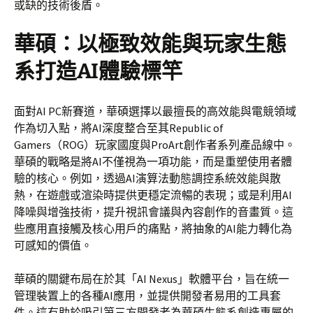
或缺的技術後盾。
華碩：以極致效能與玩家生態
系打造AI體驗標竿
面對AI PC新賽道，華碩選擇以最擅長的高效能與電競領域
作為切入點，將AI深度整合至其Republic of
Gamers（ROG）玩家國度與ProArt創作者系列產品線中。
華碩的戰略是將AI不僅視為一項功能，而是重塑使用者體
驗的核心。例如，透過AI演算法動態調控系統效能與散
熱，在遊戲或渲染時提供更穩定流暢的表現；或是利用AI
降噪與增強技術，提升視訊會議與內容創作的音畫質。這
些應用直接觸及核心用戶的痛點，將抽象的AI能力轉化為
可感知的價值。
華碩的關鍵布局在於其「AI Nexus」軟體平台，旨在統一
管理裝置上的各種AI應用，並提供開發者易用的工具套
件。這有助於吸引第三方開發者為華碩生態系創造專屬的