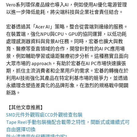
Vero系列環保產品線也導入AI，例如使用AI優化電源管理
以進一步降低能耗，將尖端科技與企業社會責任結合。
宏碁透過其「Acer AI」策略，整合從雲端到邊緣的服務。
在裝置端，強化NPU與CPU、GPU的協同運算，以低功耗
處理感測器資料與背景AI任務。同時，宏碁也擴大與教
育、醫療等垂直領域的合作，開發針對性的AI PC應用場
景，例如輔助學習或遠距醫療初步分析。這種務實且面向
大眾市場的 approach，有助於宏碁在AI PC市場快速擴張
期，抓住主流消費者和企業用戶的需求。宏碁的轉機在於
利用AI技術強化其產品在特定利基市場的競爭力，並透過
永續理念塑造差異化的品牌形象，在激烈的規格戰中開闢
新路。
【其他文章推薦】
SMD元件外觀瑕疵
CCD外觀檢查包裝
Tape Reel手動包裝機
配合載帶之特性，間斷式或連續式可
自由選擇切換
防火漆
適用在何種環境中呢?