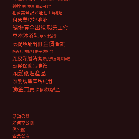
神明桌
神桌
租公司地址
租商業登記地址
租工商地址
租營業登記地址
結婚黃金出租
職業工會
草本沐浴乳
草本沐浴露
金價查詢
虛擬地址出租
電子防盜門
防盜扣
防火泥
頭皮深層清潔
頭皮深層清潔推薦
頭髮保養品推薦
頭髮護理產品
頭髮護理產品試用
飾金買賣
高價收購黃金
活動公關
如何當公關
做公關
企業公關