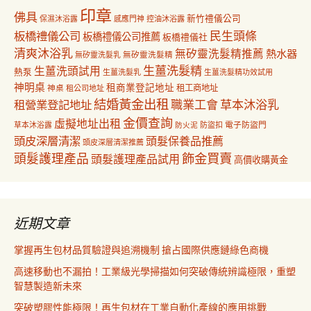
印章
佛具
新竹禮儀公司
保濕沐浴露
感應門神
控油沐浴露
民生頭條
板橋禮儀公司
板橋禮儀公司推薦
板橋禮儀社
清爽沐浴乳
無矽靈洗髮精推薦
熱水器
無矽靈洗髮乳
無矽靈洗髮精
生薑洗髮精
生薑洗頭試用
熱泵
生薑洗髮乳
生薑洗髮精功效試用
神明桌
租商業登記地址
神桌
租工商地址
租公司地址
結婚黃金出租
職業工會
草本沐浴乳
租營業登記地址
金價查詢
虛擬地址出租
電子防盜門
草本沐浴露
防盜扣
防火泥
頭皮深層清潔
頭髮保養品推薦
頭皮深層清潔推薦
飾金買賣
頭髮護理產品
頭髮護理產品試用
高價收購黃金
近期文章
掌握再生包材品質驗證與追溯機制 搶占國際供應鏈綠色商機
高速移動也不漏拍！工業級光學掃描如何突破傳統辨識極限，重塑
智慧製造新未來
突破塑膠性能極限！再生包材在工業自動化產線的應用挑戰