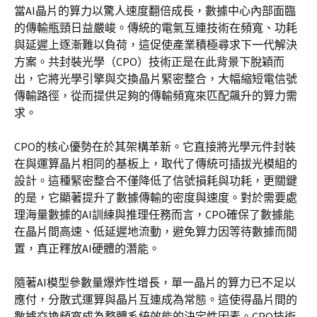
當AI晶片的算力以驚人速度翻倍成長，數據中心內部面臨
的傳輸瓶頸日益嚴峻。傳統的電氣互連技術在頻寬、功耗
與延遲上逐漸難以負荷，這促使產業積極尋求下一代解決
方案。共封裝光學（CPO）技術正是在此背景下脫穎而
出，它將光學引擎與交換晶片緊密整合，大幅縮短電信號
傳輸路徑，從而提供足夠的傳輸頻寬來匹配飆升的算力需
求。
CPO的核心優勢在於其架構革新。它直接將光學元件封裝
在與運算晶片相同的基板上，取代了傳統可插拔光模組的
設計。這種緊密整合不僅降低了信號損耗與功耗，更關鍵
的是，它顯著提升了數據傳輸的密度與速度。對於需要處
理海量數據的AI訓練與推理任務而言，CPO確保了數據能
在晶片間高速、低延遲地流動，避免算力因等待數據而閒
置，真正釋放AI硬體的潛能。
隨著AI模型參數量爆炸性增長，單一晶片的算力已不足以
應付，分散式運算與晶片互連成為常態。這使得晶片間的
數據交換頻寬成為整體系統效能的決定性因素。CPO技術