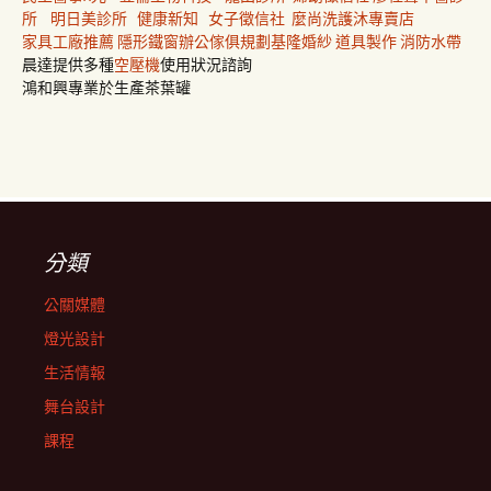
所
明日美診所
健康新知
女子徵信社
麼尚洗護沐專賣店
家具工廠推薦
隱形鐵窗
辦公傢俱規劃
基隆婚紗
道具製作
消防水帶
晨達提供多種
空壓機
使用狀況諮詢
鴻和興專業於生產茶葉罐
分類
公關媒體
燈光設計
生活情報
舞台設計
課程