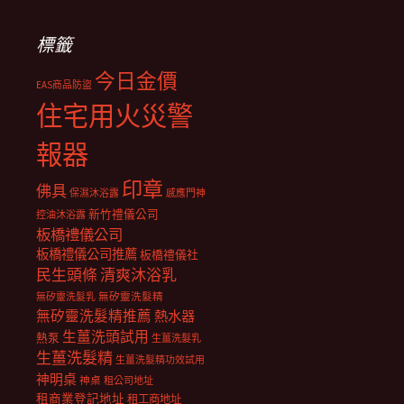
標籤
今日金價
EAS商品防盜
住宅用火災警
報器
印章
佛具
保濕沐浴露
感應門神
新竹禮儀公司
控油沐浴露
板橋禮儀公司
板橋禮儀公司推薦
板橋禮儀社
民生頭條
清爽沐浴乳
無矽靈洗髮乳
無矽靈洗髮精
無矽靈洗髮精推薦
熱水器
生薑洗頭試用
熱泵
生薑洗髮乳
生薑洗髮精
生薑洗髮精功效試用
神明桌
神桌
租公司地址
租商業登記地址
租工商地址