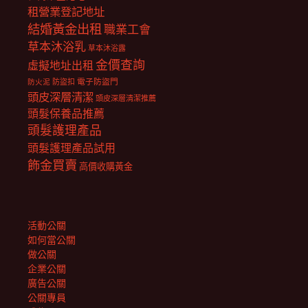
租營業登記地址
結婚黃金出租
職業工會
草本沐浴乳
草本沐浴露
金價查詢
虛擬地址出租
電子防盜門
防盜扣
防火泥
頭皮深層清潔
頭皮深層清潔推薦
頭髮保養品推薦
頭髮護理產品
頭髮護理產品試用
飾金買賣
高價收購黃金
活動公關
如何當公關
做公關
企業公關
廣告公關
公關專員