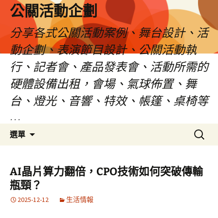
公關活動企劃
分享各式公關活動案例、舞台設計、活
動企劃、表演節目設計、公關活動執
行、記者會、產品發表會、活動所需的
硬體設備出租，會場、氣球佈置、舞
台、燈光、音響、特效、帳篷、桌椅等
…
跳
搜
選單
至
尋
主
關
要
鍵
AI晶片算力翻倍，CPO技術如何突破傳輸
內
字:
瓶頸？
容
2025-12-12
生活情報