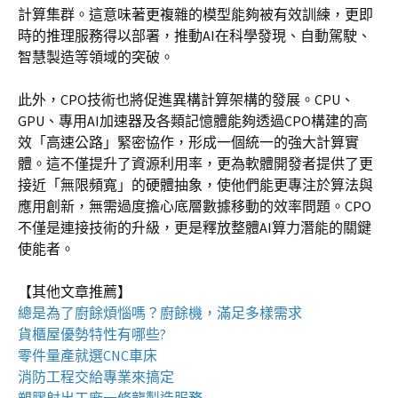
計算集群。這意味著更複雜的模型能夠被有效訓練，更即
時的推理服務得以部署，推動AI在科學發現、自動駕駛、
智慧製造等領域的突破。
此外，CPO技術也將促進異構計算架構的發展。CPU、
GPU、專用AI加速器及各類記憶體能夠透過CPO構建的高
效「高速公路」緊密協作，形成一個統一的強大計算實
體。這不僅提升了資源利用率，更為軟體開發者提供了更
接近「無限頻寬」的硬體抽象，使他們能更專注於算法與
應用創新，無需過度擔心底層數據移動的效率問題。CPO
不僅是連接技術的升級，更是釋放整體AI算力潛能的關鍵
使能者。
【其他文章推薦】
總是為了廚餘煩惱嗎？
廚餘機
，滿足多樣需求
貨櫃屋
優勢特性有哪些?
零件量產就選
CNC車床
消防工程
交給專業來搞定