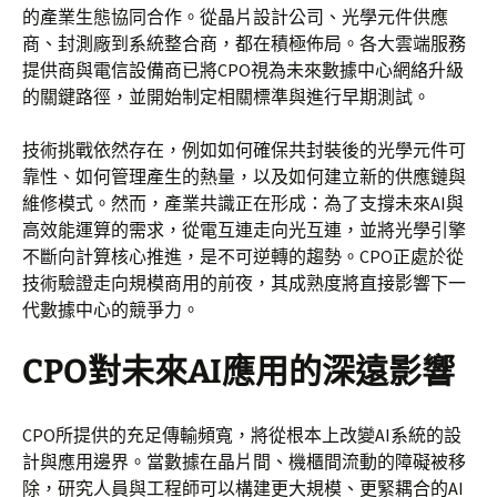
的產業生態協同合作。從晶片設計公司、光學元件供應
商、封測廠到系統整合商，都在積極佈局。各大雲端服務
提供商與電信設備商已將CPO視為未來數據中心網絡升級
的關鍵路徑，並開始制定相關標準與進行早期測試。
技術挑戰依然存在，例如如何確保共封裝後的光學元件可
靠性、如何管理產生的熱量，以及如何建立新的供應鏈與
維修模式。然而，產業共識正在形成：為了支撐未來AI與
高效能運算的需求，從電互連走向光互連，並將光學引擎
不斷向計算核心推進，是不可逆轉的趨勢。CPO正處於從
技術驗證走向規模商用的前夜，其成熟度將直接影響下一
代數據中心的競爭力。
CPO對未來AI應用的深遠影響
CPO所提供的充足傳輸頻寬，將從根本上改變AI系統的設
計與應用邊界。當數據在晶片間、機櫃間流動的障礙被移
除，研究人員與工程師可以構建更大規模、更緊耦合的AI