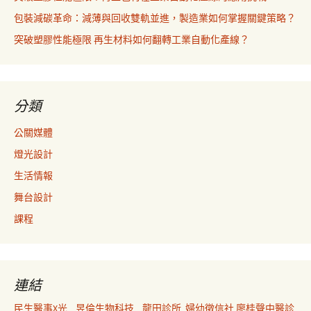
包裝減碳革命：減薄與回收雙軌並進，製造業如何掌握關鍵策略？
突破塑膠性能極限 再生材料如何翻轉工業自動化產線？
分類
公關媒體
燈光設計
生活情報
舞台設計
課程
連結
民生醫事X光
昱倫生物科技
龍田診所
婦幼徵信社
廖桂聲中醫診