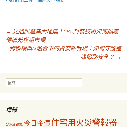
塑膠射出工廠
一條龍製造服務
文
←
光通訊產業大地震！CPO封裝技術如何顛覆
傳統光模組市場
物聯網與AI融合下的資安新戰場：如何守護邊
章
緣節點安全？
→
導
搜
覽
尋
關
鍵
字:
標籤
住宅用火災警報器
今日金價
EAS商品防盜