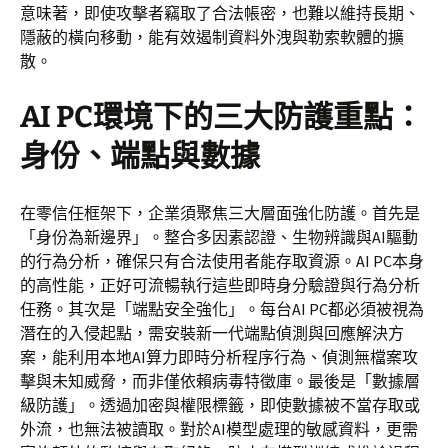
意味著，即使攻擊者竊取了合法帳密，也難以維持長期、
隱蔽的橫向移動，能有效遏制資料外洩與勒索軟體的擴
散。
AI PC環境下的三大防護重點：
身份、端點與數據
在零信任框架下，企業須聚焦三大層面強化防護。首先是
「身份為新邊界」。整合多因素認證、生物辨識與AI驅動
的行為分析，確保只有合法使用者能存取資源。AI PC本身
的高性能，正好可流暢執行這些即時身分驗證與行為分析
任務。其次是「端點安全強化」。每台AI PC都必須被視為
潛在的入侵起點，需安裝新一代端點偵測與回應解決方
案，能利用本地AI算力即時分析程序行為、偵測無檔案攻
擊與未知威脅，而非僅依賴病毒特徵庫。最後是「數據層
級防護」。透過加密與權限標籤，即使數據被不當存取或
外流，也無法被讀取。對於AI模型處理的敏感資料，更需