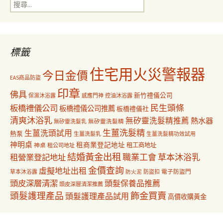
搜
覽
尋
關
鍵
字:
標籤
住宅用火災警報器
今日金價
EAS商品防盜
印章
佛具
新竹禮儀公司
保濕沐浴露
感應門神
控油沐浴露
民生頭條
板橋禮儀公司
板橋禮儀公司推薦
板橋禮儀社
清爽沐浴乳
無矽靈洗髮精推薦
熱水器
無矽靈洗髮乳
無矽靈洗髮精
生薑洗髮精
生薑洗頭試用
熱泵
生薑洗髮乳
生薑洗髮精功效試用
神明桌
租商業登記地址
神桌
租工商地址
租公司地址
結婚黃金出租
職業工會
草本沐浴乳
租營業登記地址
金價查詢
虛擬地址出租
電子防盜門
草本沐浴露
防盜扣
防火泥
頭皮深層清潔
頭髮保養品推薦
頭皮深層清潔推薦
飾金買賣
頭髮護理產品
頭髮護理產品試用
高價收購黃金