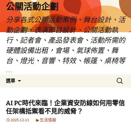
公關活動企劃
分享各式公關活動案例、舞台設計、活
動企劃、表演節目設計、公關活動執
行、記者會、產品發表會、活動所需的
硬體設備出租，會場、氣球佈置、舞
台、燈光、音響、特效、帳篷、桌椅等
…
跳
搜
選單
至
尋
主
關
要
鍵
AI PC時代來臨！企業資安防線如何用零信
內
字:
任架構抵禦看不見的威脅？
容
2025-12-11
生活情報