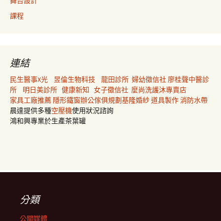
舞台設計
課程
連結
民生醫事X光
昱倫生物科技
龍田診所
婦幼徵信社
廖桂聲中醫診
所
明日美診所
健康新知
女子徵信社
麼尚洗護沐專賣店
家具工廠推薦
隱形鐵窗
辦公傢俱規劃
基隆婚紗
道具製作
消防水帶
晨達提供多種
空壓機
使用狀況諮詢
鴻和興專業於生產茶葉罐
分類
公關媒體