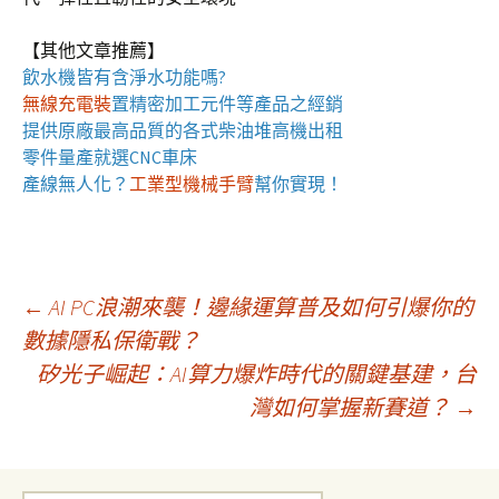
【其他文章推薦】
飲水機
皆有含淨水功能嗎?
無線充電裝
置
精密加工元件等產品之經銷
提供原廠最高品質的各式柴油
堆高機
出租
零件量產就選
CNC車床
產線無人化？
工業型機械手臂
幫你實現！
文
←
AI PC浪潮來襲！邊緣運算普及如何引爆你的
數據隱私保衛戰？
矽光子崛起：AI算力爆炸時代的關鍵基建，台
章
灣如何掌握新賽道？
→
導