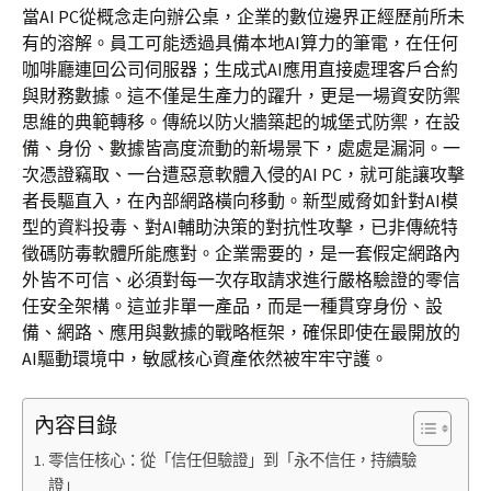
當AI PC從概念走向辦公桌，企業的數位邊界正經歷前所未
有的溶解。員工可能透過具備本地AI算力的筆電，在任何
咖啡廳連回公司伺服器；生成式AI應用直接處理客戶合約
與財務數據。這不僅是生產力的躍升，更是一場資安防禦
思維的典範轉移。傳統以防火牆築起的城堡式防禦，在設
備、身份、數據皆高度流動的新場景下，處處是漏洞。一
次憑證竊取、一台遭惡意軟體入侵的AI PC，就可能讓攻擊
者長驅直入，在內部網路橫向移動。新型威脅如針對AI模
型的資料投毒、對AI輔助決策的對抗性攻擊，已非傳統特
徵碼防毒軟體所能應對。企業需要的，是一套假定網路內
外皆不可信、必須對每一次存取請求進行嚴格驗證的零信
任安全架構。這並非單一產品，而是一種貫穿身份、設
備、網路、應用與數據的戰略框架，確保即使在最開放的
AI驅動環境中，敏感核心資產依然被牢牢守護。
內容目錄
零信任核心：從「信任但驗證」到「永不信任，持續驗
證」