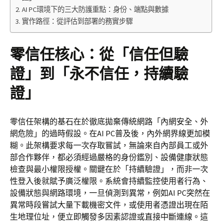
AI PC環境下的三大防護重點：身份、端點與數據
實作路徑：從評估到部署的務實步驟
零信任核心：從「信任但驗
證」到「永不信任，持續驗
證」
零信任架構的基石在於徹底拋棄傳統網路「內網安全、外
網危險」的過時假設。在AI PC普及後，內外網界線更加模
糊。此架構要求每一次存取嘗試，無論來自內部員工或外
部合作夥伴，都必須經過嚴格的身份鑑別、設備健康狀態
檢查與最小權限授權。關鍵在於「持續驗證」，而非一次
性登入後就賦予廣泛權限。系統會持續監控使用者行為、
設備狀態與網路環境，一旦偵測到異常，例如AI PC突然在
異常時段嘗試大量下載機密文件，或使用者憑證出現在陌
生地理位址，便立即觸發多因素認證或直接中斷連線。這