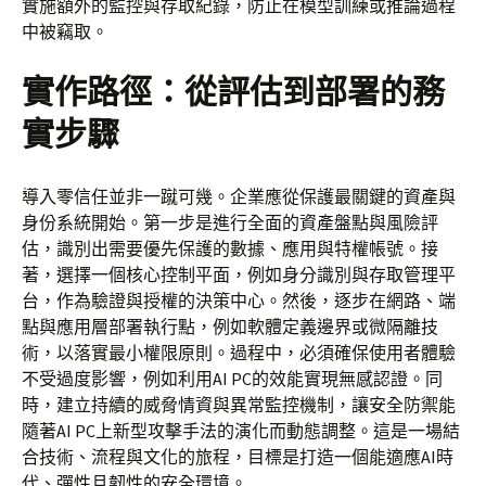
實施額外的監控與存取紀錄，防止在模型訓練或推論過程
中被竊取。
實作路徑：從評估到部署的務
實步驟
導入零信任並非一蹴可幾。企業應從保護最關鍵的資產與
身份系統開始。第一步是進行全面的資產盤點與風險評
估，識別出需要優先保護的數據、應用與特權帳號。接
著，選擇一個核心控制平面，例如身分識別與存取管理平
台，作為驗證與授權的決策中心。然後，逐步在網路、端
點與應用層部署執行點，例如軟體定義邊界或微隔離技
術，以落實最小權限原則。過程中，必須確保使用者體驗
不受過度影響，例如利用AI PC的效能實現無感認證。同
時，建立持續的威脅情資與異常監控機制，讓安全防禦能
隨著AI PC上新型攻擊手法的演化而動態調整。這是一場結
合技術、流程與文化的旅程，目標是打造一個能適應AI時
代、彈性且韌性的安全環境。