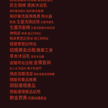
民生頭條
清爽沐浴乳
無矽靈洗髮乳
無矽靈洗髮精
無矽靈洗髮精推薦
熱水器
生薑洗頭試用
熱泵
生薑洗髮乳
生薑洗髮精
生薑洗髮精功效試用
神明桌
神桌
租公司地址
租商業登記地址
租工商地址
租營業登記地址
結婚黃金出租
職業工會
草本沐浴乳
草本沐浴露
金價查詢
虛擬地址出租
電子防盜門
防盜扣
防火泥
頭皮深層清潔
頭皮深層清潔推薦
頭髮保養品推薦
頭髮護理產品
頭髮護理產品試用
飾金買賣
高價收購黃金