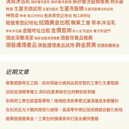
清爽沐浴乳
無矽靈洗髮精推薦
熱水器
無矽靈洗髮乳
無矽靈洗髮精
生薑洗髮精
生薑洗頭試用
熱泵
生薑洗髮乳
生薑洗髮精功效試用
神明桌
租商業登記地址
神桌
租工商地址
租公司地址
結婚黃金出租
職業工會
草本沐浴乳
租營業登記地址
金價查詢
虛擬地址出租
電子防盜門
草本沐浴露
防盜扣
防火泥
頭皮深層清潔
頭髮保養品推薦
頭皮深層清潔推薦
飾金買賣
頭髮護理產品
頭髮護理產品試用
高價收購黃金
近期文章
廢棄塑膠再生之路：如何突破分選與品質控管的工業化生產瓶頸
回收追溯標準確立 高科技產業綠色包材轉型新契機
別再把工業包裝當廢棄物！循環經濟商業模式讓清運成本變獲利
告別高反光卡關與微型化極限：直接零件標記技術開啟自動化新局
廢棄膠膜變黃金！工業包材循環革命打造永續供應鏈