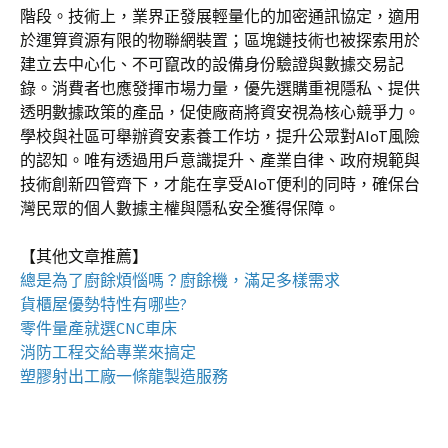
階段。技術上，業界正發展輕量化的加密通訊協定，適用
於運算資源有限的物聯網裝置；區塊鏈技術也被探索用於
建立去中心化、不可竄改的設備身份驗證與數據交易記
錄。消費者也應發揮市場力量，優先選購重視隱私、提供
透明數據政策的產品，促使廠商將資安視為核心競爭力。
學校與社區可舉辦資安素養工作坊，提升公眾對AIoT風險
的認知。唯有透過用戶意識提升、產業自律、政府規範與
技術創新四管齊下，才能在享受AIoT便利的同時，確保台
灣民眾的個人數據主權與隱私安全獲得保障。
【其他文章推薦】
總是為了廚餘煩惱嗎？
廚餘機
，滿足多樣需求
貨櫃屋
優勢特性有哪些?
零件量產就選
CNC車床
消防工程
交給專業來搞定
塑膠射出工廠
一條龍製造服務