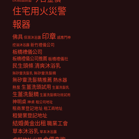
EAS商品防盜
住宅用火災警
報器
印章
佛具
保濕沐浴露
感應門神
新竹禮儀公司
控油沐浴露
板橋禮儀公司
板橋禮儀公司推薦
板橋禮儀社
民生頭條
清爽沐浴乳
無矽靈洗髮乳
無矽靈洗髮精
無矽靈洗髮精推薦
熱水器
生薑洗頭試用
熱泵
生薑洗髮乳
生薑洗髮精
生薑洗髮精功效試用
神明桌
神桌
租公司地址
租商業登記地址
租工商地址
租營業登記地址
結婚黃金出租
職業工會
草本沐浴乳
草本沐浴露