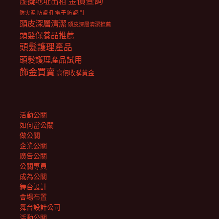
金價查詢
虛擬地址出租
電子防盜門
防盜扣
防火泥
頭皮深層清潔
頭皮深層清潔推薦
頭髮保養品推薦
頭髮護理產品
頭髮護理產品試用
飾金買賣
高價收購黃金
活動公關
如何當公關
做公關
企業公關
廣告公關
公關專員
成為公關
舞台設計
會場布置
舞台設計公司
活動公關