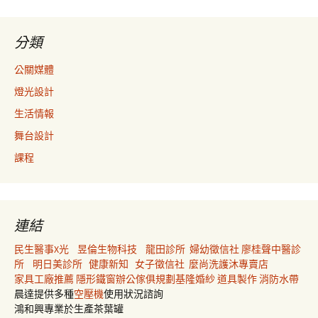
分類
公關媒體
燈光設計
生活情報
舞台設計
課程
連結
民生醫事X光
昱倫生物科技
龍田診所
婦幼徵信社
廖桂聲中醫診
所
明日美診所
健康新知
女子徵信社
麼尚洗護沐專賣店
家具工廠推薦
隱形鐵窗
辦公傢俱規劃
基隆婚紗
道具製作
消防水帶
晨達提供多種
空壓機
使用狀況諮詢
鴻和興專業於生產茶葉罐