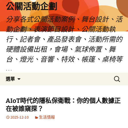
公關活動企劃
分享各式公關活動案例、舞台設計、活
動企劃、表演節目設計、公關活動執
行、記者會、產品發表會、活動所需的
硬體設備出租，會場、氣球佈置、舞
台、燈光、音響、特效、帳篷、桌椅等
…
跳
搜
選單
至
尋
主
關
要
鍵
AIoT時代的隱私保衛戰：你的個人數據正
內
字:
在被誰窺探？
容
2025-12-10
生活情報