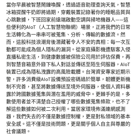
當你早晨被智慧鬧鐘喚醒，透過語音助理查詢天氣，智慧
冰箱提醒牛奶即將過期，穿戴裝置記錄著你的睡眠品質與
心跳數據，下班回家前遠端啟動空調與掃地機器人——這
些便利的AIoT（人工智慧物聯網）場景，正將我們的日常
生活轉化為一串串可被蒐集、分析、傳輸的數據流。然
而，這股科技浪潮背後潛藏著令人不安的真相：每一次互
動都可能成為個人隱私的漏洞。從家庭攝影機遭駭客入侵
直播私密生活，到健康數據被保險公司用於評估保費，再
到智慧音箱意外錄下私人對話並傳送至陌生伺服器，AIoT
裝置已成為隱私洩露的高風險載體。台灣資安專家近期示
警，許多消費級AIoT設備預設密碼過於簡單，韌體更新機
制不完善，甚至將數據傳送至境外伺服器，使個人資料暴
露於跨國數據蒐集與潛在濫用的威脅中。更棘手的是，多
數使用者並不清楚自己授權了哪些數據蒐集條款，也不了
解這些數據如何被二次利用。當居家環境佈滿連網感測
器，我們失去的不僅是數據控制權，更是對私領域的基本
安全感。這不僅是技術問題，更是關乎個人自主與尊嚴的
社會議題。