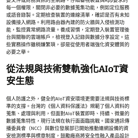
要文件或財務資訊的主網路。仔細審視裝置與App要求的
每一個權限，關閉非必要的數據蒐集功能，例如定位服務
或語音錄製。定期檢查裝置的連線清單，確認是否有未知
設備接入網路。利用路由器內建的防火牆與入侵檢測功
能，監控異常網路流量。養成習慣，定期登入裝置管理後
台與關聯的雲端帳戶，檢視登入記錄與數據分享設定。這
些實務操作雖稍嫌繁瑣，卻是從使用者端強化資安體質的
必要之舉。
從法規與技術雙軌強化AIoT資
安生態
個人防護之外，健全的AIoT資安環境更需要法規與技術標
準的支撐。台灣的《個人資料保護法》規範了個人資料的
蒐集、處理與利用，但面對AIoT裝置即時、持續、微量的
數據蒐集特性，現行法規在執行面面臨挑戰。國家通訊傳
播委員會（NCC）與數位發展部已開始推動連網設備的資
安檢測標準與標章制度，鼓勵廠商將安全性融入產品設計