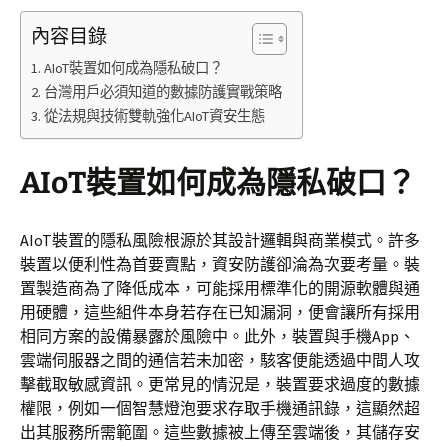
內容目錄
AIoT裝置如何成為隱私破口？
台灣用戶必須知道的數據防護實戰策略
從法規與技術雙軌強化AIoT資安生態
AIoT裝置如何成為隱私破口？
AIoT裝置的隱私風險根源於其設計邏輯與商業模式。許多
裝置以便利性為首要賣點，資安防護卻淪為次要考量。裝
置製造商為了降低成本，可能採用標準化的開源軟體與通
用硬體，這些組件本身若存在已知漏洞，便會讓所有採用
相同方案的設備暴露於風險中。此外，裝置與手機App、
雲端伺服器之間的通信若未加密，駭客便能透過中間人攻
擊截取敏感資訊。更常見的情況是，裝置要求過度的數據
權限，例如一個智慧燈泡要求存取手機通訊錄，這顯然超
出其服務所需範圍。這些數據被上傳至雲端後，其儲存安