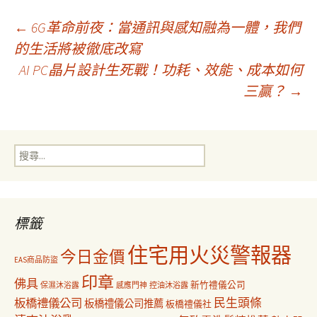
文
←
6G革命前夜：當通訊與感知融為一體，我們
的生活將被徹底改寫
AI PC晶片設計生死戰！功耗、效能、成本如何
章
三贏？
→
導
搜
覽
尋
關
鍵
字:
標籤
住宅用火災警報器
今日金價
EAS商品防盜
印章
佛具
新竹禮儀公司
保濕沐浴露
感應門神
控油沐浴露
民生頭條
板橋禮儀公司
板橋禮儀公司推薦
板橋禮儀社