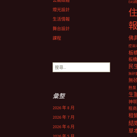
覽
公關媒體
EAS
燈光設計
生活情報
舞台設計
佛
課程
控油
板
板橋
搜
民
尋
無矽
關
無
鍵
熱泵
字:
生
彙整
神
2026 年 8 月
租商
租
2026 年 7 月
結
2026 年 6 月
草
2026 年 5 月