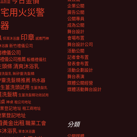
今日金價
商品防盜
企業公關
住宅用火災警
廣告公關
公關專員
報器
成為公關
舞台設計
印章
具
會場布置
保濕沐浴露
感應門神
舞台設計公司
新竹禮儀公司
沐浴露
活動公關
橋禮儀公司
記者會布置
禮儀公司推薦
板橋禮儀社
發表會布置
生頭條
清爽沐浴乳
活動企劃設計
靈洗髮乳
無矽靈洗髮精
舞台表演
矽靈洗髮精推薦
熱水器
媒體公關經營
生薑洗頭試用
生薑洗髮乳
媒體活動舞台設計
薑洗髮精
生薑洗髮精功效試用
明桌
神桌
租公司地址
業登記地址
租工商地址
營業登記地址
婚黃金出租
職業工會
分類
本沐浴乳
草本沐浴露
公關媒體