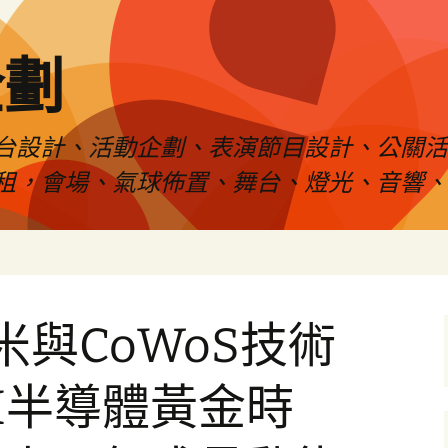
企劃
台設計、活動企劃、表演節目設計、公關
租，會場、氣球佈置、舞台、燈光、音響、
米與CoWoS技術
I半導體黃金時