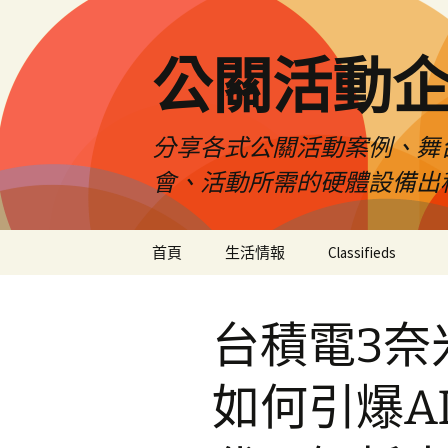
公關活動
分享各式公關活動案例、舞
會、活動所需的硬體設備出
跳
首頁
生活情報
Classifieds
至
主
要
台積電3奈
內
容
如何引爆A