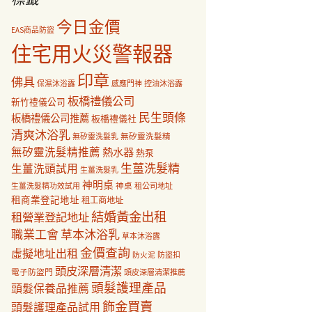
今日金價
EAS商品防盜
住宅用火災警報器
印章
佛具
保濕沐浴露
感應門神
控油沐浴露
板橋禮儀公司
新竹禮儀公司
民生頭條
板橋禮儀公司推薦
板橋禮儀社
清爽沐浴乳
無矽靈洗髮乳
無矽靈洗髮精
無矽靈洗髮精推薦
熱水器
熱泵
生薑洗髮精
生薑洗頭試用
生薑洗髮乳
神明桌
神桌
生薑洗髮精功效試用
租公司地址
租商業登記地址
租工商地址
結婚黃金出租
租營業登記地址
職業工會
草本沐浴乳
草本沐浴露
金價查詢
虛擬地址出租
防盜扣
防火泥
頭皮深層清潔
電子防盜門
頭皮深層清潔推薦
頭髮護理產品
頭髮保養品推薦
飾金買賣
頭髮護理產品試用