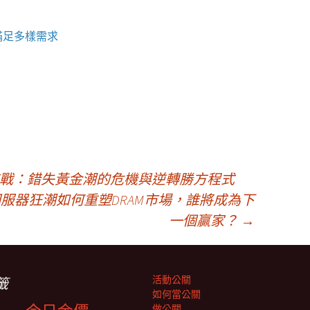
滿足多樣需求
生存戰：錯失黃金潮的危機與逆轉勝方程式
伺服器狂潮如何重塑DRAM市場，誰將成為下
一個贏家？
→
活動公關
籤
如何當公關
做公關