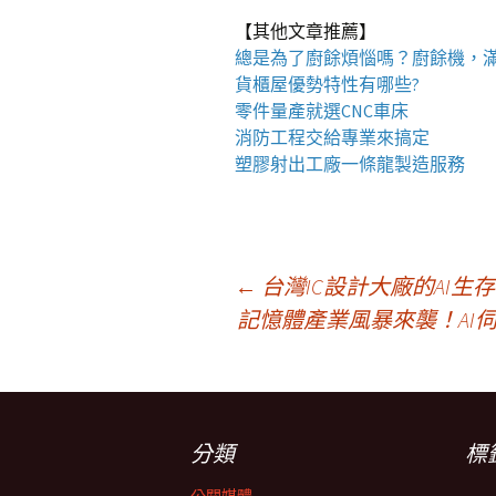
【其他文章推薦】
總是為了廚餘煩惱嗎？
廚餘機
，
貨櫃屋
優勢特性有哪些?
零件量產就選
CNC車床
消防工程
交給專業來搞定
塑膠射出工廠
一條龍製造服務
文
←
台灣IC設計大廠的AI
記憶體產業風暴來襲！AI
章
導
分類
標