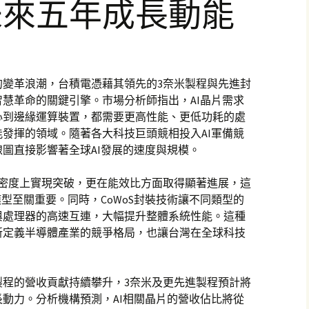
未來五年成長動能
的變革浪潮，台積電憑藉其領先的3奈米製程與先進封
智慧革命的關鍵引擎。市場分析師指出，AI晶片需求
心到邊緣運算裝置，都需要更高性能、更低功耗的處
發揮的領域。隨著各大科技巨頭競相投入AI軍備競
圖直接影響著全球AI發展的速度與規模。
體密度上實現突破，更在能效比方面取得顯著進展，這
型至關重要。同時，CoWoS封裝技術讓不同類型的
與處理器的高速互連，大幅提升整體系統性能。這種
新定義半導體產業的競爭格局，也讓台灣在全球科技
製程的營收貢獻持續攀升，3奈米及更先進製程預計將
動力。分析機構預測，AI相關晶片的營收佔比將從