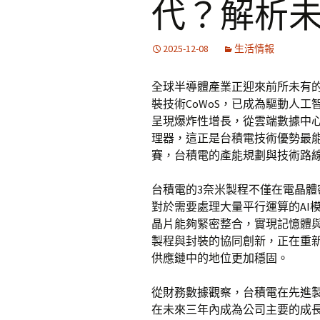
代？解析
2025-12-08
生活情報
全球半導體產業正迎來前所未有
裝技術CoWoS，已成為驅動人工
呈現爆炸性增長，從雲端數據中
理器，這正是台積電技術優勢最能
賽，台積電的產能規劃與技術路線
台積電的3奈米製程不僅在電晶
對於需要處理大量平行運算的AI模
晶片能夠緊密整合，實現記憶體
製程與封裝的協同創新，正在重
供應鏈中的地位更加穩固。
從財務數據觀察，台積電在先進
在未來三年內成為公司主要的成長