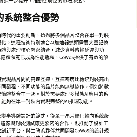
益將進一步提升，推動更廣泛的市場滲透。
裝的系統整合優勢
摩爾時代的重要創新，透過將多個晶片整合在單一封裝
化。這種技術特別適合AI加速器這類需要大量記憶
憶體與處理核心緊密結合，減少資料傳輸延遲與功
憶體頻寬已成為性能瓶頸，CoWoS提供了有效的解
介層實現晶片間的高速互連，互連密度比傳統封裝高出
不同製程、不同功能的晶片能夠無縫協作，例如將數
憶體整合在一起。對於需要處理多模態AI應用的系
能夠在單一封裝內實現完整的AI推理功能。
在改變半導體設計的範式，從單一晶片優化轉向系統級
製造廠與封裝測試廠更緊密的合作，也推動了設計工
創新平台，與生態系夥伴共同開發CoWoS的設計規