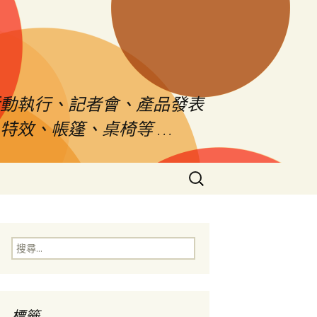
活動執行、記者會、產品發表
特效、帳篷、桌椅等 …
搜
尋
關
鍵
字:
搜
尋
關
鍵
字:
標籤