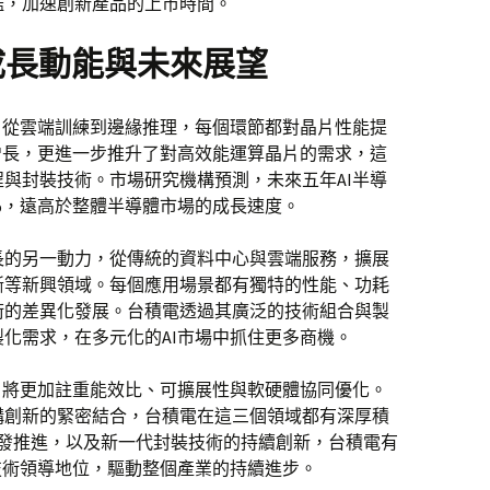
檻，加速創新產品的上市時間。
成長動能與未來展望
，從雲端訓練到邊緣推理，每個環節都對晶片性能提
增長，更進一步推升了對高效能運算晶片的需求，這
與封裝技術。市場研究機構預測，未來五年AI半導
%，遠高於整體半導體市場的成長速度。
長的另一動力，從傳統的資料中心與雲端服務，擴展
斷等新興領域。每個應用場景都有獨特的性能、功耗
術的差異化發展。台積電透過其廣泛的技術組合與製
化需求，在多元化的AI市場中抓住更多商機。
片將更加註重能效比、可擴展性與軟硬體協同優化。
構創新的緊密結合，台積電在這三個領域都有深厚積
研發推進，以及新一代封裝技術的持續創新，台積電有
技術領導地位，驅動整個產業的持續進步。