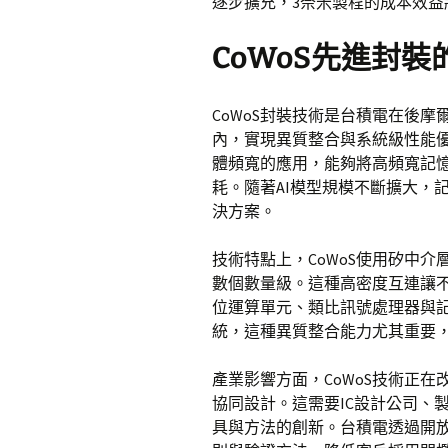
逐步擴充，3奈米製程的成本效
CoWoS先進封
CoWoS封裝技術是台積電在後
內，實現異質整合與系統級性能優
體頻寬的應用，能夠將高頻寬記
耗。隨著AI模型規模不斷擴大，記
決方案。
技術特點上，CoWoS使用矽中
數個數量級。這種高密度互連讓
位運算單元、類比訊號處理器與記
統，這種異質整合能力尤其重要，
產業影響方面，CoWoS技術正
協同設計。這需要IC設計公司、
具與方法的創新。台積電透過開放