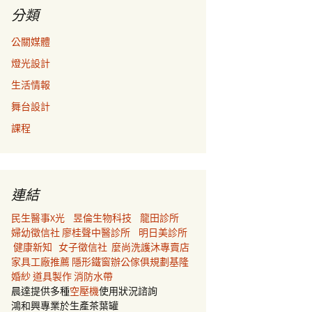
分類
公關媒體
燈光設計
生活情報
舞台設計
課程
連結
民生醫事X光
昱倫生物科技
龍田診所
婦幼徵信社
廖桂聲中醫診所
明日美診所
健康新知
女子徵信社
麼尚洗護沐專賣店
家具工廠推薦
隱形鐵窗
辦公傢俱規劃
基隆
婚紗
道具製作
消防水帶
晨達提供多種
空壓機
使用狀況諮詢
鴻和興專業於生產茶葉罐