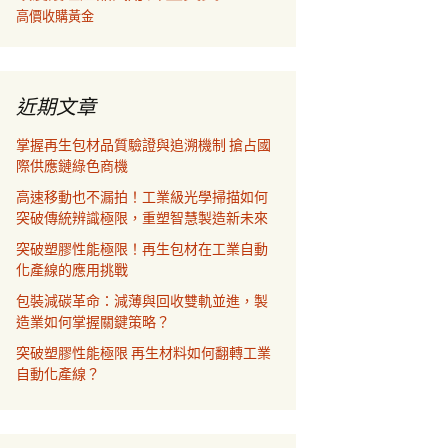
高價收購黃金
近期文章
掌握再生包材品質驗證與追溯機制 搶占國
際供應鏈綠色商機
高速移動也不漏拍！工業級光學掃描如何
突破傳統辨識極限，重塑智慧製造新未來
突破塑膠性能極限！再生包材在工業自動
化產線的應用挑戰
包裝減碳革命：減薄與回收雙軌並進，製
造業如何掌握關鍵策略？
突破塑膠性能極限 再生材料如何翻轉工業
自動化產線？