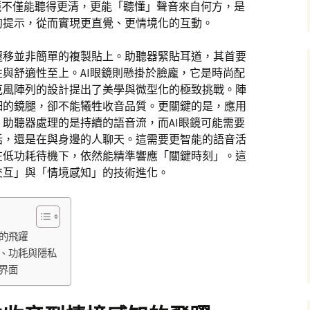
鏡不僅能聽得更清，更能「聽懂」聲音來自何方，是
的提示，從而實現更直覺、更情境化的互動。
遷移並非簡單的複製貼上。助聽器緊貼耳道，其首要
與舒適性至上。AI眼鏡則懸掛於臉龐，它是時尚配
克風陣列的設計提出了美學與微型化的極致挑戰。陣
細的鏡腿，卻不能犧牲收音品質。更關鍵的是，應用
助聽器處理的是持續的語音流，而AI眼鏡可能需要
話，還是在與身邊的人聊天。這需要更智能的語音活
在低功耗待機下，依然能精準響應「關鍵時刻」。這
交互」與「情境感知」的技術進化。
的飛躍
、功耗與隱私
界面