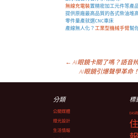
無線充電裝
置
精密加工元件等產
提供原廠最高品質的各式柴油
堆
零件量產就選
CNC車床
產線無人化？
工業型機械手臂
幫
文
←
AI眼鏡卡關了嗎？語音
AI眼鏡引爆聲學革
章
分類
標
導
公關媒體
EAS
覽
燈光設計
生活情報