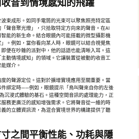
向收音到情境感知的飛躍
於波束成形。如同手電筒的光束可以聚焦照亮特定區
「聲音聚光燈」，只拾取特定方向來的聲音。在AI
與智能的新生命。結合眼鏡內可能搭載的微型攝影機
定」。例如，當你看向某人時，眼鏡可以結合視覺焦
，即便在吵雜的派對中，他的話語也能清晰入耳。這
「主動情境感知」的領域。它讓裝置從被動的收音工
智能媒介。
精度的聲源定位。這對於擴增實境應用至關重要。當
事件綁定時——例如，眼鏡提示「鳥叫聲來自你的左後
成為沉浸式體驗的基石。這種空間音訊的處理能力，正
以服務更廣泛的感知增強需求。它將聲音從一維的時
意義的立體資訊流，為混合實境世界的構建提供了聽
方寸之間平衡性能、功耗與隱