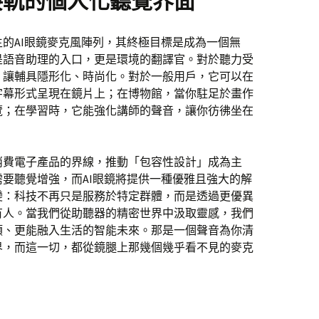
接軌的個人化聽覺界面
的AI眼鏡麥克風陣列，其終極目標是成為一個無
是語音助理的入口，更是環境的翻譯官。對於聽力受
，讓輔具隱形化、時尚化。對於一般用戶，它可以在
字幕形式呈現在鏡片上；在博物館，當你駐足於畫作
覽；在學習時，它能強化講師的聲音，讓你彷彿坐在
消費電子產品的界線，推動「包容性設計」成為主
要聽覺增強，而AI眼鏡將提供一種優雅且強大的解
變：科技不再只是服務於特定群體，而是透過更優異
有人。當我們從助聽器的精密世界中汲取靈感，我們
類、更能融入生活的智能未來。那是一個聲音為你清
界，而這一切，都從鏡腿上那幾個幾乎看不見的麥克