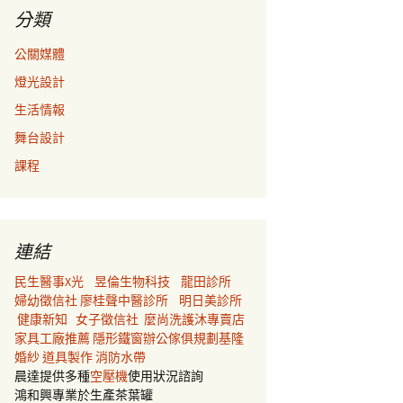
分類
公關媒體
燈光設計
生活情報
舞台設計
課程
連結
民生醫事X光
昱倫生物科技
龍田診所
婦幼徵信社
廖桂聲中醫診所
明日美診所
健康新知
女子徵信社
麼尚洗護沐專賣店
家具工廠推薦
隱形鐵窗
辦公傢俱規劃
基隆
婚紗
道具製作
消防水帶
晨達提供多種
空壓機
使用狀況諮詢
鴻和興專業於生產茶葉罐