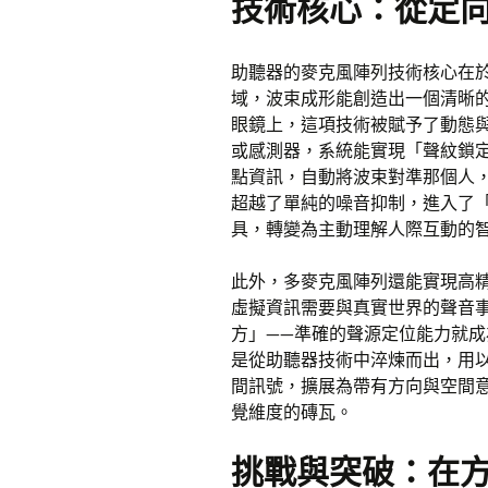
技術核心：從定
助聽器的麥克風陣列技術核心在
域，波束成形能創造出一個清晰的
眼鏡上，這項技術被賦予了動態
或感測器，系統能實現「聲紋鎖
點資訊，自動將波束對準那個人
超越了單純的噪音抑制，進入了
具，轉變為主動理解人際互動的
此外，多麥克風陣列還能實現高
虛擬資訊需要與真實世界的聲音
方」——準確的聲源定位能力就
是從助聽器技術中淬煉而出，用
間訊號，擴展為帶有方向與空間
覺維度的磚瓦。
挑戰與突破：在