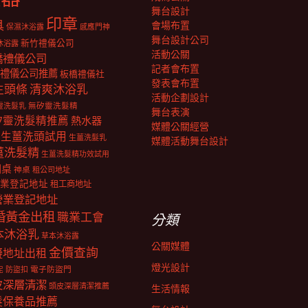
舞台設計
印章
具
會場布置
保濕沐浴露
感應門神
舞台設計公司
新竹禮儀公司
沐浴露
活動公關
橋禮儀公司
記者會布置
禮儀公司推薦
板橋禮儀社
發表會布置
生頭條
清爽沐浴乳
活動企劃設計
靈洗髮乳
無矽靈洗髮精
舞台表演
矽靈洗髮精推薦
熱水器
媒體公關經營
生薑洗頭試用
生薑洗髮乳
媒體活動舞台設計
薑洗髮精
生薑洗髮精功效試用
明桌
神桌
租公司地址
業登記地址
租工商地址
營業登記地址
婚黃金出租
職業工會
分類
本沐浴乳
草本沐浴露
公關媒體
金價查詢
擬地址出租
燈光設計
電子防盜門
防盜扣
泥
皮深層清潔
頭皮深層清潔推薦
生活情報
髮保養品推薦