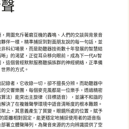
發聲
廳，周圍充斥著磨豆機的轟鳴、人們的交談與背景音
的夥伴一樣，精準捕捉到對面朋友說的每一句話，並
並非科幻場景，而是助聽器技術數十年發展的智慧結
晰」的渴望，正從耳朵移向眼前，成為下一代AI智
列，這個曾經默默服務聽損族群的神經網絡，正準備
」世界的方式。
的記錄者，它收錄一切，卻不擅長分辨。而助聽器中
素的交響樂團，每個麥克風都是一位樂手，透過精密
演算法）能突出主旋律（目標語音），並讓不和諧的
術解決了在複雜聲學環境中語音清晰度的根本難題。
框架上，其意義產生了質變。眼鏡所處的位置，賦予
嘴的距離相對固定，能更穩定地捕捉使用者的語音指
合部署立體聲陣列，為聲音來源的方向辨識提供了空