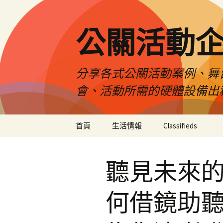
公關活動
分享各式公關活動案例、舞
會、活動所需的硬體設備出
跳
首頁
生活情報
Classifieds
至
主
要
聽見未來的
內
容
何借鏡助