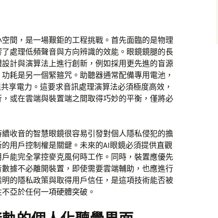
小空間，是一場艱鉅的工程挑戰。首先面臨的是物理
響了處理低頻聲音與方向辨識的效能。眼鏡鏡腿的長
體設計與演算法上進行創新，例如採用更先進的盲源
。功耗是另一個緊箍咒。助聽器通常配備專用電池，
組共享電力。這要求音訊處理演算法必須極度高效，
行，或在雲端與裝置端之間取得巧妙的平衡，僅將必
持續收音的智慧眼鏡很容易引發對個人隱私侵犯的擔
的用戶控制權是關鍵。未來的AI眼鏡必須提供直觀
用戶能完全掌控麥克風何時工作。同時，裝置應優先
音數據不必離開裝置，即使需要雲端輔助，也應進行
透明的隱私政策與取得用戶信任，是這項技術能否被
性不亞於任何一項硬體突破。