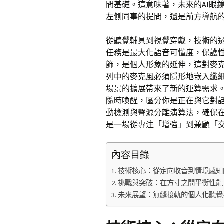
間基礎。這意味著，未來的AI眼
左側同事的提問，還是前方導航
從聽覺輔具到視覺穿戴，技術的
任務是最大化語音可懂度，保護性
飾，是個人形象的延伸，這對麥
列中的麥克風必須隱形地嵌入纖
場景的擴展帶來了新的運算需求。
隨時喚醒，區分你是正在與它對
動檢測與聲源分離演算法，確保
是一場從專注「增強」到兼顧「
內容目錄
技術核心：從定向收音到情境感知
挑戰與突破：在方寸之間平衡性能
未來展望：無縫接軌的個人化聽覺