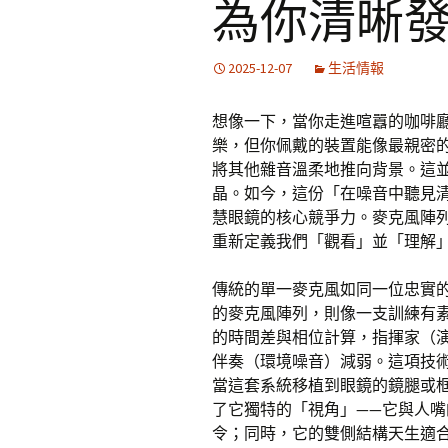
為你清晰
2025-12-07
生活情報
想像一下，當你走進喧囂的咖啡
樂，但你佩戴的裝置能像最親密
將其他雜音溫柔地推向背景。這
晶。如今，這份「在噪音中聽見清
慧眼鏡的核心競爭力。麥克風陣
重新定義我們「觀看」並「理解
傳統的單一麥克風如同一位忠實
的麥克風陣列，則像一支訓練有
的時間差與相位計算，指揮家（
伴奏（環境噪音）減弱。這項技
當這套系統移植到眼鏡的鏡腿或
了它獨特的「視角」——它與人
令；同時，它的雙側結構天生適