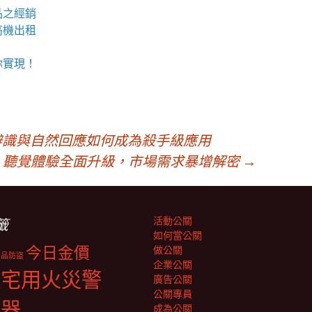
品之經銷
高機
出租
你實現！
辨識與自然回應如何成為殺手級應用
命！聽覺體驗全面升級，市場需求暴增解密
→
活動公關
籤
如何當公關
今日金價
做公關
商品防盜
企業公關
住宅用火災警
廣告公關
公關專員
報器
成為公關