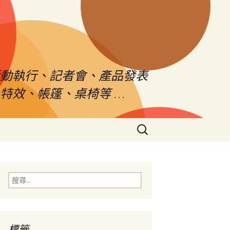
活動執行、記者會、產品發表
特效、帳篷、桌椅等 …
搜
尋
關
鍵
字:
搜
尋
關
鍵
字:
標籤