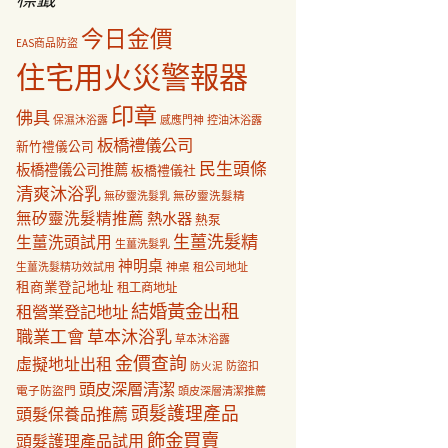
今日金價
EAS商品防盜
住宅用火災警報器
印章
佛具
保濕沐浴露
感應門神
控油沐浴露
板橋禮儀公司
新竹禮儀公司
民生頭條
板橋禮儀公司推薦
板橋禮儀社
清爽沐浴乳
無矽靈洗髮乳
無矽靈洗髮精
無矽靈洗髮精推薦
熱水器
熱泵
生薑洗髮精
生薑洗頭試用
生薑洗髮乳
神明桌
神桌
生薑洗髮精功效試用
租公司地址
租商業登記地址
租工商地址
結婚黃金出租
租營業登記地址
職業工會
草本沐浴乳
草本沐浴露
金價查詢
虛擬地址出租
防盜扣
防火泥
頭皮深層清潔
電子防盜門
頭皮深層清潔推薦
頭髮護理產品
頭髮保養品推薦
飾金買賣
頭髮護理產品試用