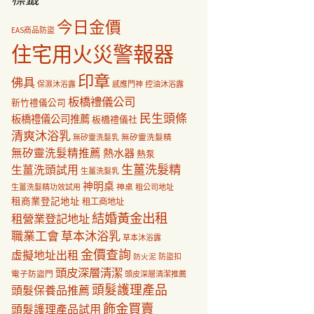
今日金價
EAS商品防盜
住宅用火災警報器
印章
佛具
保濕沐浴露
感應門神
控油沐浴露
板橋禮儀公司
新竹禮儀公司
民生頭條
板橋禮儀公司推薦
板橋禮儀社
清爽沐浴乳
無矽靈洗髮乳
無矽靈洗髮精
無矽靈洗髮精推薦
熱水器
熱泵
生薑洗髮精
生薑洗頭試用
生薑洗髮乳
神明桌
神桌
生薑洗髮精功效試用
租公司地址
租商業登記地址
租工商地址
結婚黃金出租
租營業登記地址
職業工會
草本沐浴乳
草本沐浴露
金價查詢
虛擬地址出租
防盜扣
防火泥
頭皮深層清潔
電子防盜門
頭皮深層清潔推薦
頭髮護理產品
頭髮保養品推薦
飾金買賣
頭髮護理產品試用