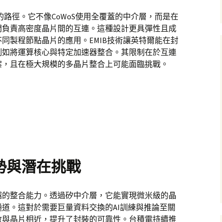
的路徑。它不像CoWoS使用全覆蓋的中介層，而是在
門負責高密度晶片間的互連。這種設計更具彈性且成
同製程節點晶片的應用。EMIB技術讓英特爾能在封
例如將運算核心與特定加速器整合。其限制在於互連
案，且在極大規模的多晶片整合上可能面臨挑戰。
優勢與潛在挑戰
卓越的整合能力。透過矽中介層，它能實現微米級的晶
道。這對於需要巨量資料交換的AI訓練與推論至關
數與晶片相近，提升了封裝的可靠性。台積電持續推