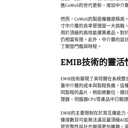
進CoWoS的世代更新，增加中
然而，CoWoS的製造複雜度極
寸中介層的良率管理是一大挑戰。
用於頂級的高效能運算產品。對於
仍相當有限。此外，中介層的設
了開發門檻與時程。
EMIB技術的靈
EMIB技術展現了英特爾在系統
蓋中介層的成本與製程負擔。這
同製程的晶片，例如將數位、類比
理器、伺服器CPU等產品中已驗
EMIB的主要限制在於其互連能
連接數目可能無法滿足最頂級AI
號完整性設計也變得更加複雜。