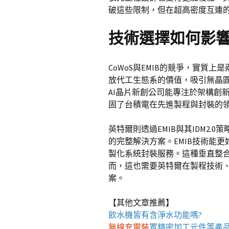
破這些限制，但在超高密度互連的
技術選擇如何影
CoWoS與EMIB的競爭，實質上
放代工生態系的價值，吸引無晶
AI晶片新創公司能專注於架構創新
固了台積電在先進製程與封裝的
英特爾則透過EMIB與其IDM2
的完整解決方案。EMIB技術能
製化系統封裝服務。這種垂直整
而，這也需要英特爾在製程技術
案。
【其他文章推薦】
飲水機
皆有含淨水功能嗎?
無線充電裝
置
精密加工元件等產