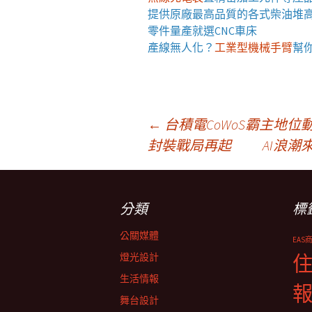
提供原廠最高品質的各式柴油
堆
零件量產就選
CNC車床
產線無人化？
工業型機械手臂
幫
文
←
台積電CoWoS霸主地位
封裝戰局再起
AI浪
章
分類
標
導
公關媒體
EAS
覽
燈光設計
生活情報
舞台設計