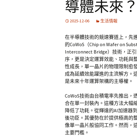
導體未來
2025-12-06
生活情報
在半導體技術的競速賽道上，先
的CoWoS（Chip on Wafer on Su
Interconnect Bridg
序，更是決定運算效能、功耗與
性成長，單一晶片的物理限制愈
成為延續效能躍進的主流解方。
是未來十年運算架構的主導權。
CoWoS技術由台積電率先推出
合在單一封裝內。這種方法大幅
降低了功耗。從輝達的AI加速器到
後功臣。其優勢在於提供極高的
像單一晶片般協同工作。然而，
主要門檻。