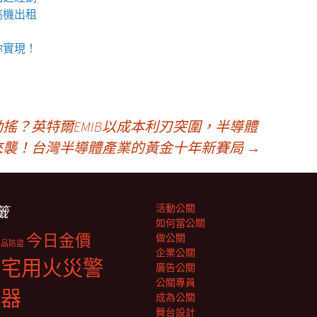
高機
出租
你實現！
動搖？英特爾EMIB以成本利刃突圍，半導體
潮來襲！台灣半導體產業的黃金十年新賽局
→
活動公關
籤
如何當公關
今日金價
做公關
商品防盜
企業公關
住宅用火災警
廣告公關
公關專員
報器
成為公關
舞台設計