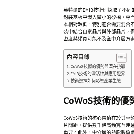
英特爾的EMIB技術則採取了不同
封裝基板中嵌入微小的矽橋，專
本相對較低，特別適合需要混合不
裝中結合自家晶片與外部晶片，
密度與頻寬可能不及全中介層方
內容目錄
CoWoS技術的優勢與潛在挑戰
EMIB技術的靈活性與應用邊界
技術選擇如何影響產業生態
CoWoS技術的
CoWoS技術的核心價值在於其
片間距，提供數千條高頻寬互連通
重要。此外，中介層的熱膨脹係