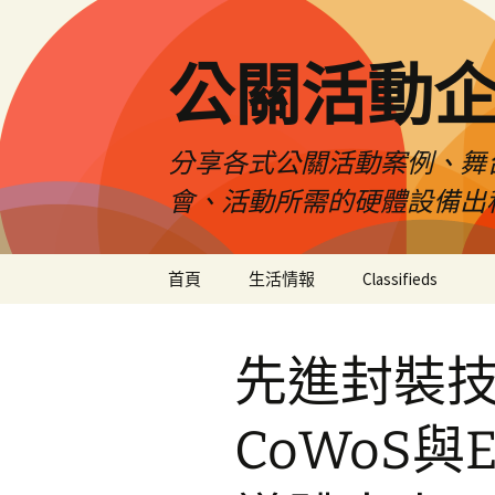
公關活動
分享各式公關活動案例、舞
會、活動所需的硬體設備出
跳
首頁
生活情報
Classifieds
至
主
要
先進封裝
內
容
CoWoS與