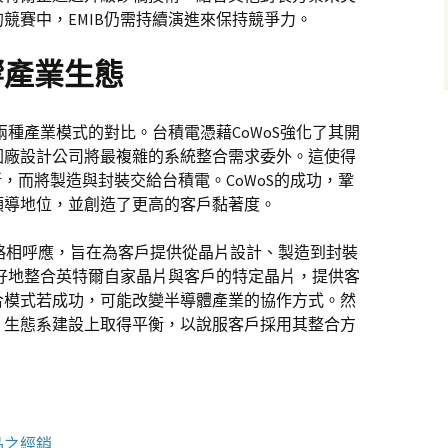
競賽中，EMIB仍需持續演進來保持競爭力。
響產業生態
是兩種產業模式的對比。台積電憑藉CoWoS強化了其開
圓廠設計公司將最複雜的系統整合需求委外。這使得
，而將製造與封裝交給台積電。CoWoS的成功，鞏
領導地位，並創造了更高的客戶黏著度。
.0策略相呼應，旨在為客戶提供從晶片設計、製造到封裝
更好地整合英特爾自家晶片與客戶的特定晶片，提供客
合模式若成功，可能改變半導體產業的協作方式。然
、生態系建設上取得平衡，以說服客戶採用其整合方
品之經銷