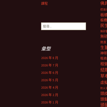
佛
課程
控油
板
板橋
搜
民
尋
無矽
關
無
鍵
熱泵
字:
生
彙整
神
2026 年 8 月
租商
租
2026 年 7 月
結
2026 年 6 月
草
2026 年 5 月
虛
2026 年 4 月
防火
頭
2026 年 2 月
頭
2026 年 1 月
頭