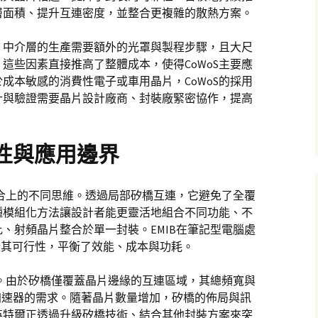
介層面積、提升互連密度，並整合更複雜的散熱方案。
高。中介層的生產需要額外的光罩與製程步驟，且大尺
這些因素直接推高了整體成本，使得CoWoS主要應
成本敏感的消費性電子或車用晶片，CoWoS的採用
計與驗證需要晶片設計廠商、封裝廠緊密協作，提高
活性與應用邊界
整合上的不同思維。透過局部矽橋互連，它避免了全覆
種模組化方法讓設計者能更靈活地組合不同功能、不
、射頻晶片整合於單一封裝。EMIB在筆記型電腦處
證其可行性，平衡了效能、成本與功耗。
力。由於矽橋僅覆蓋晶片邊緣的互連區域，其總頻寬與
加速器的需求。隨著晶片數量增加，矽橋的佈局與訊
英特爾正透過升級矽橋技術、結合其他封裝方案來突