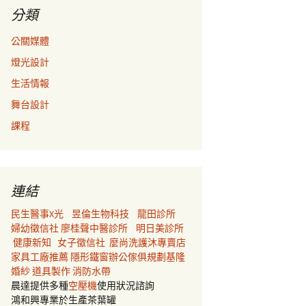
分類
公關媒體
燈光設計
生活情報
舞台設計
課程
連結
民生醫事X光
昱倫生物科技
龍田診所
婦幼徵信社
廖桂聲中醫診所
明日美診所
健康新知
女子徵信社
麼尚洗護沐專賣店
家具工廠推薦
隱形鐵窗
辦公傢俱規劃
基隆
婚紗
道具製作
消防水帶
晨達提供多種
空壓機
使用狀況諮詢
鴻和興專業於生產茶葉罐