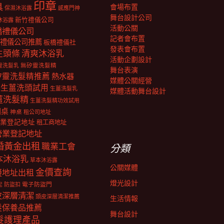
印章
具
會場布置
保濕沐浴露
感應門神
舞台設計公司
新竹禮儀公司
沐浴露
活動公關
橋禮儀公司
記者會布置
禮儀公司推薦
板橋禮儀社
發表會布置
生頭條
清爽沐浴乳
活動企劃設計
靈洗髮乳
無矽靈洗髮精
舞台表演
矽靈洗髮精推薦
熱水器
媒體公關經營
生薑洗頭試用
生薑洗髮乳
媒體活動舞台設計
薑洗髮精
生薑洗髮精功效試用
明桌
神桌
租公司地址
業登記地址
租工商地址
營業登記地址
婚黃金出租
職業工會
分類
本沐浴乳
草本沐浴露
公關媒體
金價查詢
擬地址出租
燈光設計
電子防盜門
防盜扣
泥
皮深層清潔
頭皮深層清潔推薦
生活情報
髮保養品推薦
舞台設計
髮護理產品