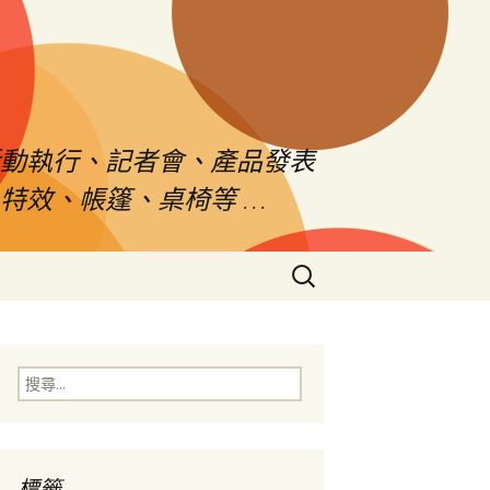
活動執行、記者會、產品發表
特效、帳篷、桌椅等 …
搜
尋
關
鍵
字:
搜
尋
關
鍵
字:
標籤