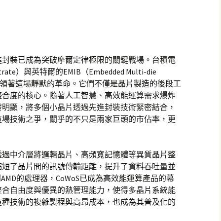
？
進封裝已成為突破摩爾定律極限的關鍵戰場。台積電
bstrate）與英特爾的EMIB（Embedded Multi-die
e）技術，正引領著這場靜默的革命。它們不僅是晶片製造的後段工
整合度的核心。隨著人工智慧、高效能運算需求爆炸
發明顯，將多個小晶片透過先進封裝技術緊密結合，
這場技術之爭，關乎的不只是兩家巨頭的市佔率，更
，透過中介層將邏輯晶片、高頻寬記憶體等異質晶片整
縮短了晶片間的訊號傳輸距離，提升了資料吞吐量並
AMD的處理器，CoWoS已成為高效能運算產品的幕
整合自由度與優異的熱管理能力，使得多晶片系統能
這種技術的複雜製程與高昂成本，也成為其普及化的