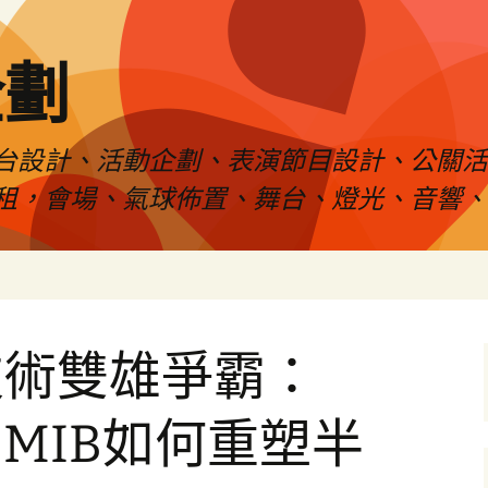
企劃
台設計、活動企劃、表演節目設計、公關
租，會場、氣球佈置、舞台、燈光、音響、
技術雙雄爭霸：
EMIB如何重塑半