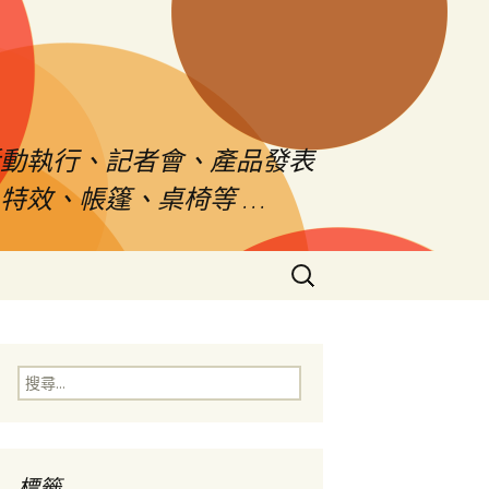
活動執行、記者會、產品發表
特效、帳篷、桌椅等 …
搜
尋
關
鍵
字:
搜
尋
關
鍵
字:
標籤