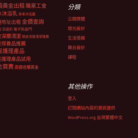
婚黃金出租
職業工會
分類
本沐浴乳
草本沐浴露
公關媒體
金價查詢
擬地址出租
燈光設計
電子防盜門
防盜扣
泥
皮深層清潔
頭皮深層清潔推薦
生活情報
髮保養品推薦
舞台設計
髮護理產品
課程
髮護理產品試用
金買賣
高價收購黃金
其他操作
登入
訂閱網站內容的資訊提供
WordPress.org 台灣繁體中文