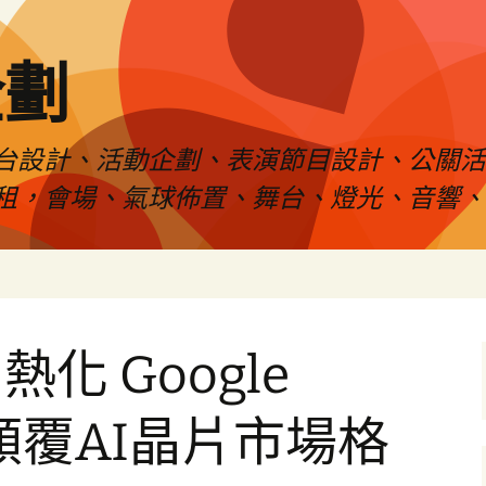
企劃
台設計、活動企劃、表演節目設計、公關
租，會場、氣球佈置、舞台、燈光、音響、
化 Google
何顛覆AI晶片市場格