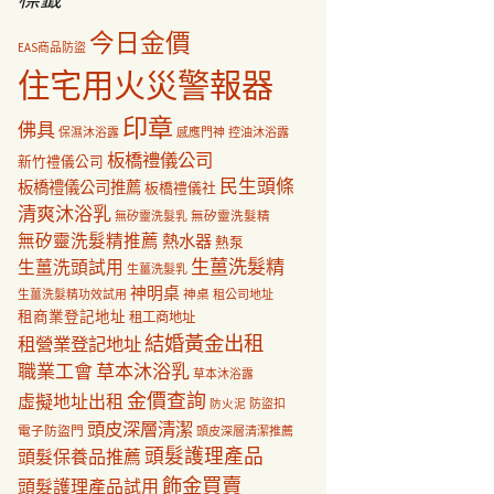
今日金價
EAS商品防盜
住宅用火災警報器
印章
佛具
保濕沐浴露
感應門神
控油沐浴露
板橋禮儀公司
新竹禮儀公司
民生頭條
板橋禮儀公司推薦
板橋禮儀社
清爽沐浴乳
無矽靈洗髮乳
無矽靈洗髮精
無矽靈洗髮精推薦
熱水器
熱泵
生薑洗髮精
生薑洗頭試用
生薑洗髮乳
神明桌
神桌
生薑洗髮精功效試用
租公司地址
租商業登記地址
租工商地址
結婚黃金出租
租營業登記地址
職業工會
草本沐浴乳
草本沐浴露
金價查詢
虛擬地址出租
防盜扣
防火泥
頭皮深層清潔
電子防盜門
頭皮深層清潔推薦
頭髮護理產品
頭髮保養品推薦
飾金買賣
頭髮護理產品試用