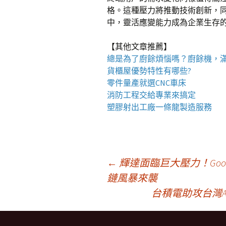
格。這種壓力將推動技術創新，
中，靈活應變能力成為企業生存
【其他文章推薦】
總是為了廚餘煩惱嗎？
廚餘機
，
貨櫃屋
優勢特性有哪些?
零件量產就選
CNC車床
消防工程
交給專業來搞定
塑膠射出工廠
一條龍製造服務
文
←
輝達面臨巨大壓力！Go
鏈風暴來襲
台積電助攻台灣A
章