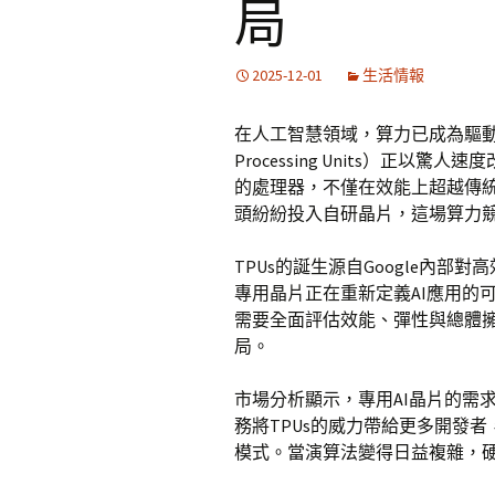
局
2025-12-01
生活情報
在人工智慧領域，算力已成為驅動創新的
Processing Units）正
的處理器，不僅在效能上超越傳統
頭紛紛投入自研晶片，這場算力
TPUs的誕生源自Google內
專用晶片正在重新定義AI應用的
需要全面評估效能、彈性與總體
局。
市場分析顯示，專用AI晶片的需求
務將TPUs的威力帶給更多開發
模式。當演算法變得日益複雜，