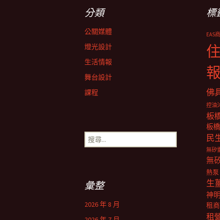
導
分類
標
覽
公關媒體
EAS
燈光設計
生活情報
舞台設計
佛
課程
控油
板
板橋
搜
民
尋
無矽
關
無
鍵
熱泵
字:
生
彙整
神
2026 年 8 月
租商
租
2026 年 7 月