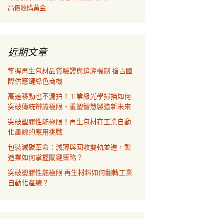
高價收購黃金
近期文章
掌握再生包材品質驗證與追溯機制 搶占國
際供應鏈綠色商機
高速移動也不漏拍！工業級光學掃描如何
突破傳統辨識極限，重塑智慧製造新未來
突破塑膠性能極限！再生包材在工業自動
化產線的應用挑戰
包裝減碳革命：減薄與回收雙軌並進，製
造業如何掌握關鍵策略？
突破塑膠性能極限 再生材料如何翻轉工業
自動化產線？