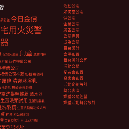
活動公關
籤
如何當公關
今日金價
做公關
商品防盜
企業公關
住宅用火災警
廣告公關
公關專員
報器
成為公關
舞台設計
印章
具
會場布置
保濕沐浴露
感應門神
舞台設計公司
新竹禮儀公司
沐浴露
活動公關
橋禮儀公司
記者會布置
禮儀公司推薦
板橋禮儀社
發表會布置
生頭條
清爽沐浴乳
活動企劃設計
靈洗髮乳
無矽靈洗髮精
舞台表演
矽靈洗髮精推薦
熱水器
媒體公關經營
生薑洗頭試用
生薑洗髮乳
媒體活動舞台設計
薑洗髮精
生薑洗髮精功效試用
明桌
神桌
租公司地址
業登記地址
租工商地址
營業登記地址