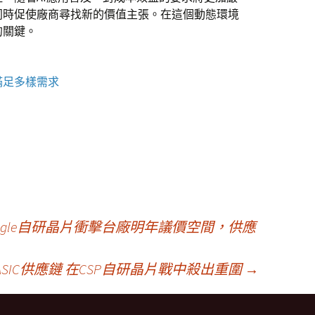
同時促使廠商尋找新的價值主張。在這個動態環境
的關鍵。
滿足多樣需求
ogle自研晶片衝擊台廠明年議價空間，供應
SIC供應鏈 在CSP自研晶片戰中殺出重圍
→