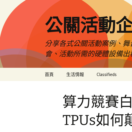
公關活動
分享各式公關活動案例、舞
會、活動所需的硬體設備出
跳
首頁
生活情報
Classifieds
至
主
要
算力競賽白熱
內
容
TPUs如