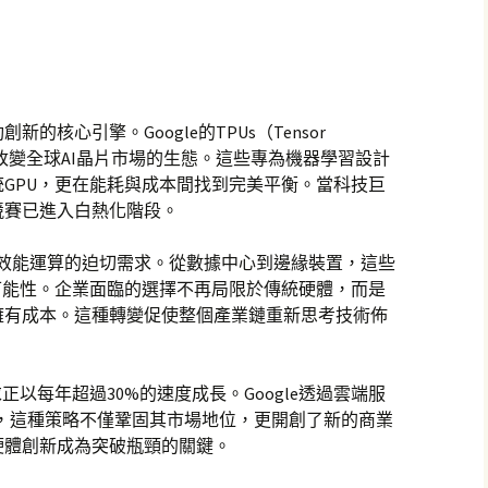
核心引擎。Google的TPUs（Tensor
以驚人速度改變全球AI晶片市場的生態。這些專為機器學習設計
GPU，更在能耗與成本間找到完美平衡。當科技巨
競賽已進入白熱化階段。
部對高效能運算的迫切需求。從數據中心到邊緣裝置，這些
可能性。企業面臨的選擇不再局限於傳統硬體，而是
擁有成本。這種轉變促使整個產業鏈重新思考技術佈
正以每年超過30%的速度成長。Google透過雲端服
者，這種策略不僅鞏固其市場地位，更開創了新的商業
硬體創新成為突破瓶頸的關鍵。