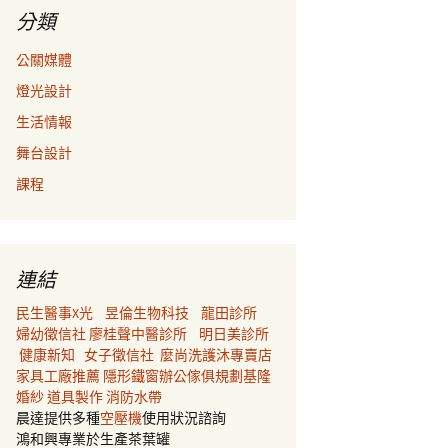
分類
公關媒體
燈光設計
生活情報
舞台設計
課程
連結
民生醫事X光
昱倫生物科技
龍田診所
婦幼徵信社
廖桂聲中醫診所
明日美診所
健康新知
女子徵信社
麼尚洗護沐專賣店
家具工廠推薦
隱形鐵窗
辦公傢俱規劃
基隆
婚紗
道具製作
消防水帶
晨達提供多種
空壓機
使用狀況諮詢
鴻和興專業於生產茶葉罐