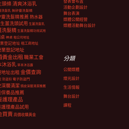
發表會布置
生頭條
清爽沐浴乳
活動企劃設計
靈洗髮乳
無矽靈洗髮精
舞台表演
矽靈洗髮精推薦
熱水器
媒體公關經營
生薑洗頭試用
生薑洗髮乳
媒體活動舞台設計
薑洗髮精
生薑洗髮精功效試用
明桌
神桌
租公司地址
業登記地址
租工商地址
營業登記地址
婚黃金出租
職業工會
分類
本沐浴乳
草本沐浴露
公關媒體
金價查詢
擬地址出租
燈光設計
電子防盜門
防盜扣
泥
皮深層清潔
頭皮深層清潔推薦
生活情報
髮保養品推薦
舞台設計
髮護理產品
課程
髮護理產品試用
金買賣
高價收購黃金