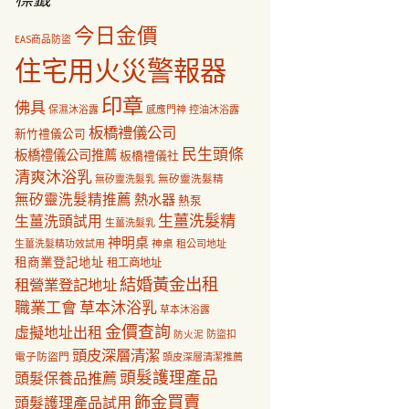
今日金價
EAS商品防盜
住宅用火災警報器
印章
佛具
保濕沐浴露
感應門神
控油沐浴露
板橋禮儀公司
新竹禮儀公司
民生頭條
板橋禮儀公司推薦
板橋禮儀社
清爽沐浴乳
無矽靈洗髮乳
無矽靈洗髮精
無矽靈洗髮精推薦
熱水器
熱泵
生薑洗髮精
生薑洗頭試用
生薑洗髮乳
神明桌
神桌
生薑洗髮精功效試用
租公司地址
租商業登記地址
租工商地址
結婚黃金出租
租營業登記地址
職業工會
草本沐浴乳
草本沐浴露
金價查詢
虛擬地址出租
防盜扣
防火泥
頭皮深層清潔
電子防盜門
頭皮深層清潔推薦
頭髮護理產品
頭髮保養品推薦
飾金買賣
頭髮護理產品試用