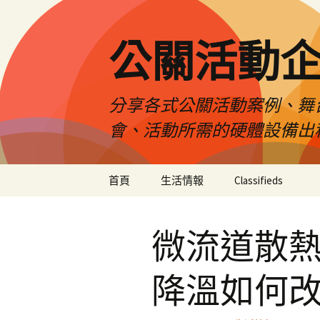
公關活動
分享各式公關活動案例、舞
會、活動所需的硬體設備出
跳
首頁
生活情報
Classifieds
至
主
要
微流道散
內
容
降溫如何