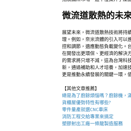
微流道散熱的未
展望未來，微流道散熱技術將持
理。例如，奈米流體的引入可以
控和調節，適應動態負載變化。
在開發出更環保、更經濟的解決
的需求將只增不減，這為台灣科
新，通過補助和人才培養，加速
更是推動永續發展的關鍵一環，
【其他文章推薦】
總是為了廚餘煩惱嗎？
廚餘機
，
貨櫃屋
優勢特性有哪些?
零件量產就選
CNC車床
消防工程
交給專業來搞定
塑膠射出工廠
一條龍製造服務