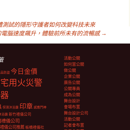
體測試的隱形守護者如何改變科技未來
的電腦速度飆升，體驗前所未有的流暢感
→
活動公關
籤
如何當公關
今日金價
做公關
商品防盜
企業公關
住宅用火災警
廣告公關
公關專員
報器
成為公關
舞台設計
印章
具
會場布置
保濕沐浴露
感應門神
舞台設計公司
新竹禮儀公司
沐浴露
活動公關
橋禮儀公司
記者會布置
禮儀公司推薦
板橋禮儀社