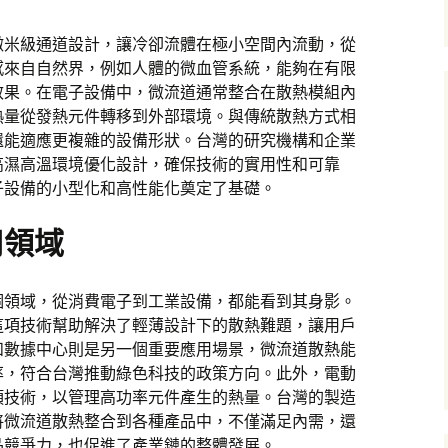
微米級通道設計，讓冷卻流體在極小空間內流動，從
感來自自然界，例如人體的微血管系統，能夠在有限
效果。在電子設備中，微流道通常整合在散熱模組內
熱量從發熱元件轉移到外部環境。與傳統散熱方式相
還能適應更複雜的設備形狀。台灣的研究機構和企業
高濕高溫環境優化設計，確保技術的實用性和可靠
子設備的小型化和高性能化奠定了基礎。
用領域
個領域，從消費電子到工業設備，都能看到其身影。
這項技術幫助解決了輕薄設計下的散熱難題，讓用戶
和數據中心則是另一個重要應用場景，微流道散熱能
率，符合台灣推動綠色科技的政策方向。此外，電動
項技術，以管理高功率元件產生的熱量。台灣的製造
將微流道散熱整合到各種產品中，不僅滿足內需，還
品競爭力，也促進了產業鏈的整體發展。