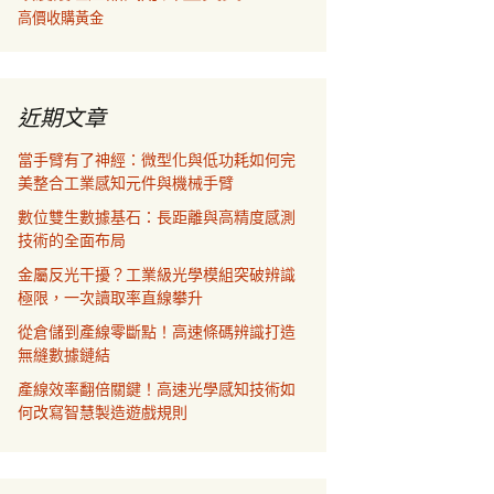
高價收購黃金
近期文章
當手臂有了神經：微型化與低功耗如何完
美整合工業感知元件與機械手臂
數位雙生數據基石：長距離與高精度感測
技術的全面布局
金屬反光干擾？工業級光學模組突破辨識
極限，一次讀取率直線攀升
從倉儲到產線零斷點！高速條碼辨識打造
無縫數據鏈結
產線效率翻倍關鍵！高速光學感知技術如
何改寫智慧製造遊戲規則