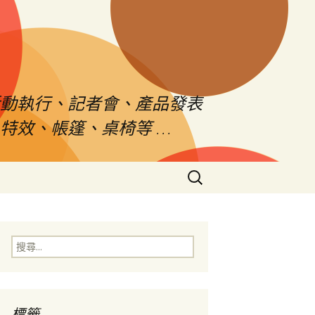
活動執行、記者會、產品發表
特效、帳篷、桌椅等 …
搜
尋
關
鍵
字:
搜
尋
關
鍵
字:
標籤