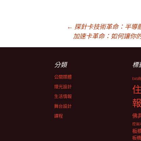
文
←
探針卡技術革命：半導
加速卡革命：如何讓你
章
分類
標
導
公關媒體
EAS
覽
燈光設計
生活情報
舞台設計
佛
課程
控油
板
板橋