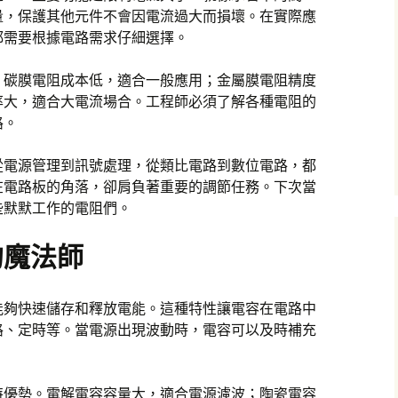
量，保護其他元件不會因電流過大而損壞。在實際應
都需要根據電路需求仔細選擇。
。碳膜電阻成本低，適合一般應用；金屬膜電阻精度
率大，適合大電流場合。工程師必須了解各種電阻的
路。
從電源管理到訊號處理，從類比電路到數位電路，都
在電路板的角落，卻肩負著重要的調節任務。下次當
些默默工作的電阻們。
的魔法師
能夠快速儲存和釋放電能。這種特性讓電容在電路中
路、定時等。當電源出現波動時，電容可以及時補充
特優勢。電解電容容量大，適合電源濾波；陶瓷電容