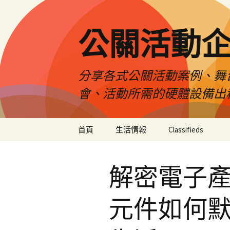
公關活動
分享各式公關活動案例、舞
會、活動所需的硬體設備出
跳
首頁
生活情報
Classifieds
至
主
要
解密電子
內
容
元件如何