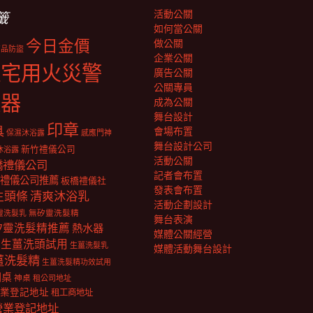
活動公關
籤
如何當公關
今日金價
做公關
商品防盜
企業公關
住宅用火災警
廣告公關
公關專員
報器
成為公關
舞台設計
印章
具
會場布置
保濕沐浴露
感應門神
舞台設計公司
新竹禮儀公司
沐浴露
活動公關
橋禮儀公司
記者會布置
禮儀公司推薦
板橋禮儀社
發表會布置
生頭條
清爽沐浴乳
活動企劃設計
靈洗髮乳
無矽靈洗髮精
舞台表演
矽靈洗髮精推薦
熱水器
媒體公關經營
生薑洗頭試用
生薑洗髮乳
媒體活動舞台設計
薑洗髮精
生薑洗髮精功效試用
明桌
神桌
租公司地址
業登記地址
租工商地址
營業登記地址