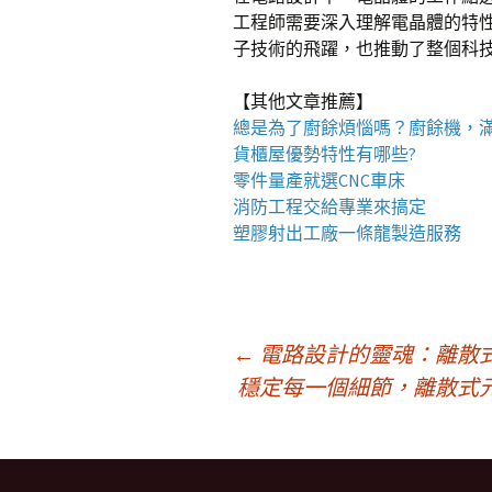
工程師需要深入理解電晶體的特
子技術的飛躍，也推動了整個科
【其他文章推薦】
總是為了廚餘煩惱嗎？
廚餘機
，
貨櫃屋
優勢特性有哪些?
零件量產就選
CNC車床
消防工程
交給專業來搞定
塑膠射出工廠
一條龍製造服務
文
←
電路設計的靈魂：離散
穩定每一個細節，離散式
章