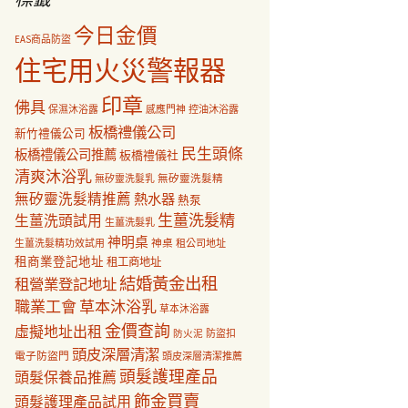
今日金價
EAS商品防盜
住宅用火災警報器
印章
佛具
保濕沐浴露
感應門神
控油沐浴露
板橋禮儀公司
新竹禮儀公司
民生頭條
板橋禮儀公司推薦
板橋禮儀社
清爽沐浴乳
無矽靈洗髮乳
無矽靈洗髮精
無矽靈洗髮精推薦
熱水器
熱泵
生薑洗髮精
生薑洗頭試用
生薑洗髮乳
神明桌
神桌
生薑洗髮精功效試用
租公司地址
租商業登記地址
租工商地址
結婚黃金出租
租營業登記地址
職業工會
草本沐浴乳
草本沐浴露
金價查詢
虛擬地址出租
防盜扣
防火泥
頭皮深層清潔
電子防盜門
頭皮深層清潔推薦
頭髮護理產品
頭髮保養品推薦
飾金買賣
頭髮護理產品試用