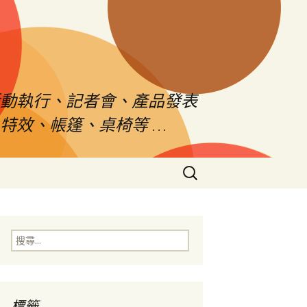
活動執行、記者會、產品發表
特效、帳篷、桌椅等 …
搜
尋
關
鍵
字:
搜
尋
關
鍵
字:
標籤