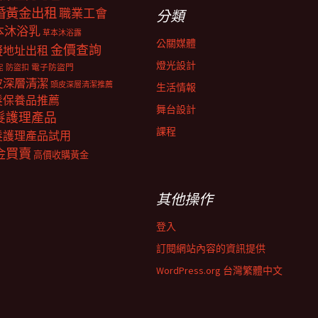
婚黃金出租
職業工會
分類
本沐浴乳
草本沐浴露
公關媒體
金價查詢
擬地址出租
燈光設計
電子防盜門
防盜扣
泥
皮深層清潔
頭皮深層清潔推薦
生活情報
髮保養品推薦
舞台設計
髮護理產品
課程
髮護理產品試用
金買賣
高價收購黃金
其他操作
登入
訂閱網站內容的資訊提供
WordPress.org 台灣繁體中文