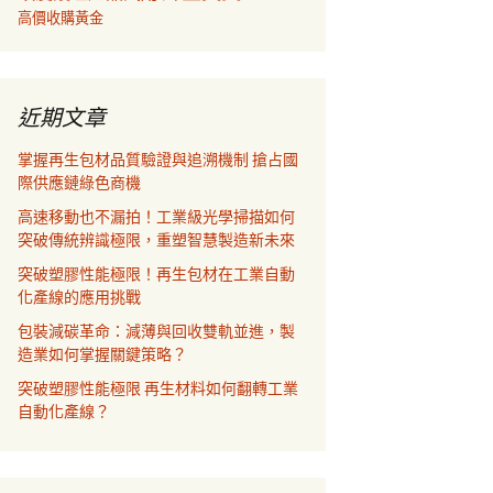
高價收購黃金
近期文章
掌握再生包材品質驗證與追溯機制 搶占國
際供應鏈綠色商機
高速移動也不漏拍！工業級光學掃描如何
突破傳統辨識極限，重塑智慧製造新未來
突破塑膠性能極限！再生包材在工業自動
化產線的應用挑戰
包裝減碳革命：減薄與回收雙軌並進，製
造業如何掌握關鍵策略？
突破塑膠性能極限 再生材料如何翻轉工業
自動化產線？