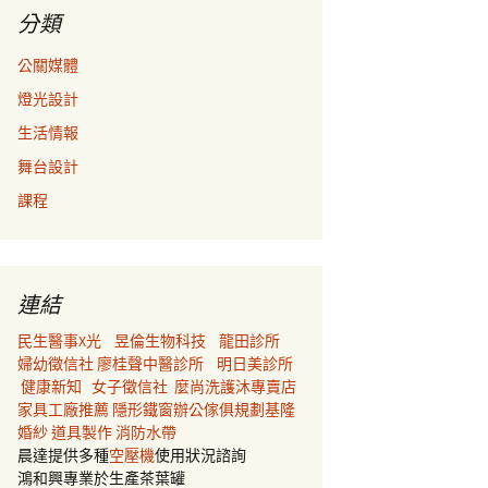
分類
公關媒體
燈光設計
生活情報
舞台設計
課程
連結
民生醫事X光
昱倫生物科技
龍田診所
婦幼徵信社
廖桂聲中醫診所
明日美診所
健康新知
女子徵信社
麼尚洗護沐專賣店
家具工廠推薦
隱形鐵窗
辦公傢俱規劃
基隆
婚紗
道具製作
消防水帶
晨達提供多種
空壓機
使用狀況諮詢
鴻和興專業於生產茶葉罐