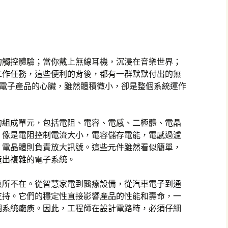
的觸控體驗；當你戴上無線耳機，沉浸在音樂世界；
工作任務，這些便利的背後，都有一群默默付出的無
像電子產品的心臟，雖然體積微小，卻是整個系統運作
的組成單元，包括電阻、電容、電感、二極體、電晶
，像是電阻控制電流大小，電容儲存電能，電感過濾
，電晶體則負責放大訊號。這些元件雖然看似簡單，
造出複雜的電子系統。
無所不在。從智慧家電到醫療設備，從汽車電子到通
支持。它們的穩定性直接影響產品的性能和壽命，一
個系統癱瘓。因此，工程師在設計電路時，必須仔細