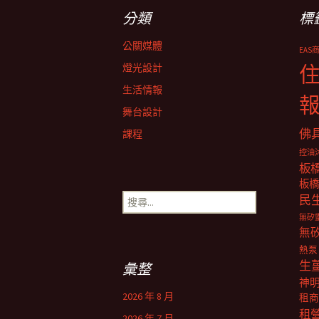
導
分類
標
覽
公關媒體
EAS
燈光設計
生活情報
舞台設計
佛
課程
控油
板
板橋
搜
民
尋
無矽
關
無
鍵
熱泵
字:
生
彙整
神
2026 年 8 月
租商
租
2026 年 7 月