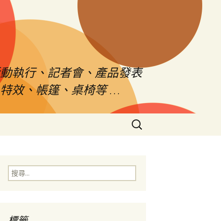
活動執行、記者會、產品發表
特效、帳篷、桌椅等 …
搜
尋
關
鍵
字:
搜
尋
關
鍵
字:
標籤