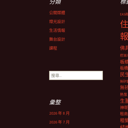
分類
標
導
公關媒體
EAS
覽
燈光設計
生活情報
舞台設計
佛
課程
控油
板
板橋
搜
民
尋
無矽
關
無
鍵
熱泵
字:
生
彙整
神
2026 年 8 月
租商
租
2026 年 7 月
結