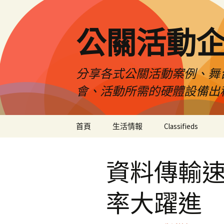
公關活動
分享各式公關活動案例、舞
會、活動所需的硬體設備出
跳
首頁
生活情報
Classifieds
至
主
要
資料傳輸
內
容
率大躍進