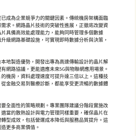
度已成為企業競爭力的關鍵因素。傳統機房架構面臨
據需求。網路晶片技術的突破性進展，正徹底改變資
晶片具備高效能處理能力，能夠同時管理多個數據
過升級網路基礎設施，可實現即時數據分析與決策，
合本地製造優勢，開發出專為高速傳輸設計的晶片解
有網路協議，更能適應未來5G與物聯網應用場景。
片的機房，資料處理速度可提升達三倍以上。這種技
，從金融交易到醫療診斷，都能享受更流暢的數據體
需要全面性的策略規劃。專業團隊建議分階段實施改
。適當的散熱設計與電力管理同樣重要，確保晶片在
證轉型成效，包括營運成本降低與服務品質提升。這
創造更多商業價值。