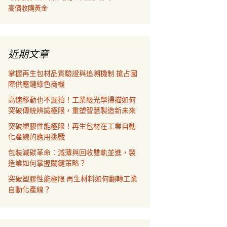
高價收購黃金
近期文章
掌握再生包材品質驗證與追溯機制 搶占國
際供應鏈綠色商機
高速移動也不漏拍！工業級光學掃描如何
突破傳統辨識極限，重塑智慧製造新未來
突破塑膠性能極限！再生包材在工業自動
化產線的應用挑戰
包裝減碳革命：減薄與回收雙軌並進，製
造業如何掌握關鍵策略？
突破塑膠性能極限 再生材料如何翻轉工業
自動化產線？