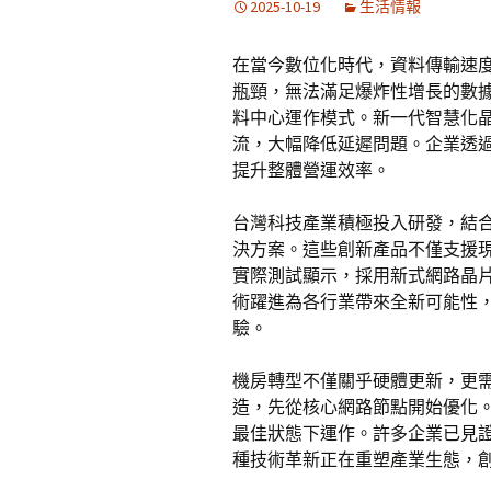
2025-10-19
生活情報
在當今數位化時代，資料傳輸速
瓶頸，無法滿足爆炸性增長的數
料中心運作模式。新一代智慧化
流，大幅降低延遲問題。企業透
提升整體營運效率。
台灣科技產業積極投入研發，結
決方案。這些創新產品不僅支援現
實際測試顯示，採用新式網路晶
術躍進為各行業帶來全新可能性
驗。
機房轉型不僅關乎硬體更新，更
造，先從核心網路節點開始優化
最佳狀態下運作。許多企業已見
種技術革新正在重塑產業生態，