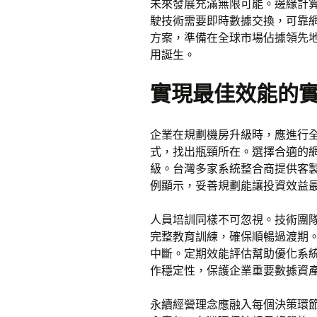
未來發展充滿無限可能。邊緣計
駛技術需要即時數據交換，可靠
方案，準備在全球市場佔據領先
用誕生。
實現最佳效能的
企業在規劃機房升級時，應進行
式，找出瓶頸所在。選擇合適的
級。台灣多家系統整合商提供客
例顯示，妥善規劃能讓投資效益
人員培訓同樣不可忽視。技術團
完整教育訓練，確保順暢過渡期
中斷。定期效能評估幫助優化系
作穩定性，保護企業重要數據資
永續經營理念應融入每個決策環