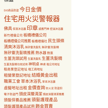
今日金價
EAS商品防盜
住宅用火災警報器
印章
佛具
保濕沐浴露
感應門神
控油沐浴露
板橋禮儀公司
新竹禮儀公司
民生頭條
板橋禮儀公司推薦
板橋禮儀社
清爽沐浴乳
無矽靈洗髮乳
無矽靈洗髮精
無矽靈洗髮精推薦
熱水器
熱泵
生薑洗髮精
生薑洗頭試用
生薑洗髮乳
神明桌
神桌
生薑洗髮精功效試用
租公司地址
租商業登記地址
租工商地址
結婚黃金出租
租營業登記地址
職業工會
草本沐浴乳
草本沐浴露
金價查詢
虛擬地址出租
防盜扣
防火泥
頭皮深層清潔
電子防盜門
頭皮深層清潔推薦
頭髮護理產品
頭髮保養品推薦
飾金買賣
頭髮護理產品試用