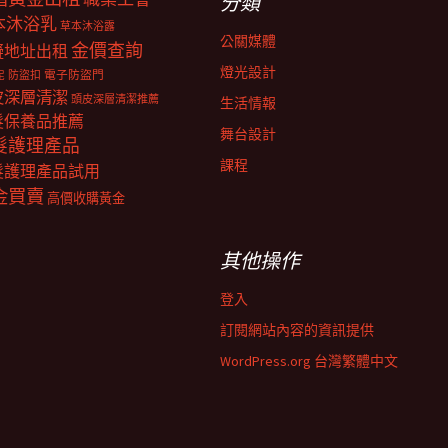
分類
本沐浴乳
草本沐浴露
公關媒體
金價查詢
擬地址出租
燈光設計
電子防盜門
防盜扣
泥
皮深層清潔
頭皮深層清潔推薦
生活情報
髮保養品推薦
舞台設計
髮護理產品
課程
髮護理產品試用
金買賣
高價收購黃金
其他操作
登入
訂閱網站內容的資訊提供
WordPress.org 台灣繁體中文