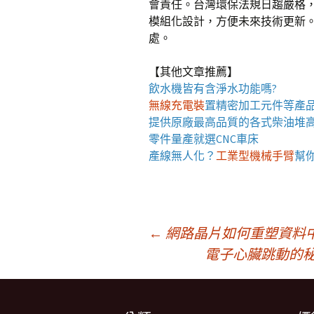
會責任。台灣環保法規日趨嚴格
模組化設計，方便未來技術更新
處。
【其他文章推薦】
飲水機
皆有含淨水功能嗎?
無線充電裝
置
精密加工元件等產
提供原廠最高品質的各式柴油
堆
零件量產就選
CNC車床
產線無人化？
工業型機械手臂
幫
文
←
網路晶片如何重塑資料
電子心臟跳動的
章