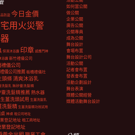
活動公關
籤
如何當公關
今日金價
做公關
商品防盜
企業公關
住宅用火災警
廣告公關
公關專員
報器
成為公關
舞台設計
印章
具
會場布置
保濕沐浴露
感應門神
舞台設計公司
新竹禮儀公司
沐浴露
活動公關
橋禮儀公司
記者會布置
禮儀公司推薦
板橋禮儀社
發表會布置
生頭條
清爽沐浴乳
活動企劃設計
靈洗髮乳
無矽靈洗髮精
舞台表演
矽靈洗髮精推薦
熱水器
媒體公關經營
生薑洗頭試用
生薑洗髮乳
媒體活動舞台設計
薑洗髮精
生薑洗髮精功效試用
明桌
神桌
租公司地址
業登記地址
租工商地址
營業登記地址
婚黃金出租
職業工會