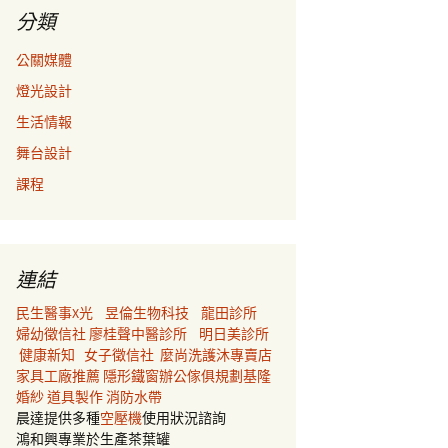
分類
公關媒體
燈光設計
生活情報
舞台設計
課程
連結
民生醫事X光
昱倫生物科技
龍田診所
婦幼徵信社
廖桂聲中醫診所
明日美診所
健康新知
女子徵信社
麼尚洗護沐專賣店
家具工廠推薦
隱形鐵窗
辦公傢俱規劃
基隆
婚紗
道具製作
消防水帶
晨達提供多種
空壓機
使用狀況諮詢
鴻和興專業於生產茶葉罐