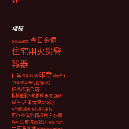
課程
標籤
今日金價
EAS商品防盜
住宅用火災警
報器
印章
佛具
保濕沐浴露
感應門神
新竹禮儀公司
控油沐浴露
板橋禮儀公司
板橋禮儀公司推薦
板橋禮儀社
民生頭條
清爽沐浴乳
無矽靈洗髮乳
無矽靈洗髮精
無矽靈洗髮精推薦
熱水器
生薑洗頭試用
熱泵
生薑洗髮乳
生薑洗髮精