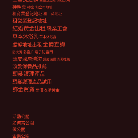
生薑洗髮精功效試用
神明桌
神桌
租公司地址
租商業登記地址
租工商地址
租營業登記地址
結婚黃金出租
職業工會
草本沐浴乳
草本沐浴露
金價查詢
虛擬地址出租
電子防盜門
防盜扣
防火泥
頭皮深層清潔
頭皮深層清潔推薦
頭髮保養品推薦
頭髮護理產品
頭髮護理產品試用
飾金買賣
高價收購黃金
活動公關
如何當公關
做公關
企業公關