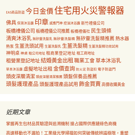
住宅用火災警報器
今日金價
EAS商品防盜
印章
佛具
新竹禮儀公司
保濕沐浴露
感應門神
控油沐浴露
民生頭條
板橋禮儀公司
板橋禮儀公司推薦
板橋禮儀社
清爽沐浴乳
無矽靈洗髮精推薦
熱水器
無矽靈洗髮乳
無矽靈洗髮精
生薑洗髮精
生薑洗頭試用
熱泵
生薑洗髮乳
生薑洗髮精功效試用
神明桌
租商業登記地址
神桌
租工商地址
租公司地址
結婚黃金出租
職業工會
草本沐浴乳
租營業登記地址
金價查詢
虛擬地址出租
電子防盜門
草本沐浴露
防盜扣
防火泥
頭皮深層清潔
頭髮保養品推薦
頭皮深層清潔推薦
飾金買賣
頭髮護理產品
頭髮護理產品試用
高價收購黃金
近期文章
掌握再生包材品質驗證與追溯機制 搶占國際供應鏈綠色商機
高速移動也不漏拍！工業級光學掃描如何突破傳統辨識極限，重塑