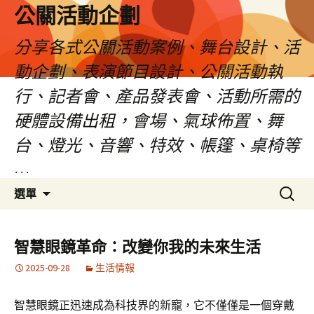
公關活動企劃
分享各式公關活動案例、舞台設計、活
動企劃、表演節目設計、公關活動執
行、記者會、產品發表會、活動所需的
硬體設備出租，會場、氣球佈置、舞
台、燈光、音響、特效、帳篷、桌椅等
…
跳
搜
選單
至
尋
主
關
要
鍵
智慧眼鏡革命：改變你我的未來生活
內
字:
2025-09-28
生活情報
容
智慧眼鏡正迅速成為科技界的新寵，它不僅僅是一個穿戴