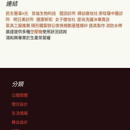
連結
民生醫事X光
昱倫生物科技
龍田診所
婦幼徵信社
廖桂聲中醫診
所
明日美診所
健康新知
女子徵信社
麼尚洗護沐專賣店
家具工廠推薦
隱形鐵窗
辦公傢俱規劃
基隆婚紗
道具製作
消防水帶
晨達提供多種
空壓機
使用狀況諮詢
鴻和興專業於生產茶葉罐
分類
公關媒體
燈光設計
生活情報
舞台設計