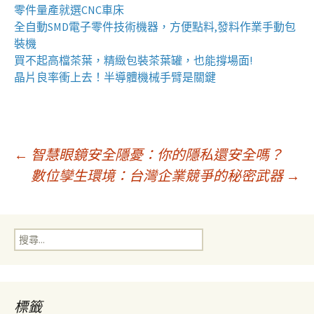
零件量產就選
CNC車床
全自動
SMD電子零件技術機器
，方便點料,發料作業手動包
裝機
買不起高檔茶葉，精緻包裝
茶葉罐
，也能撐場面!
晶片良率衝上去！
半導體機械手臂
是關鍵
文
←
智慧眼鏡安全隱憂：你的隱私還安全嗎？
數位孿生環境：台灣企業競爭的秘密武器
→
章
搜
導
尋
關
鍵
覽
字:
標籤