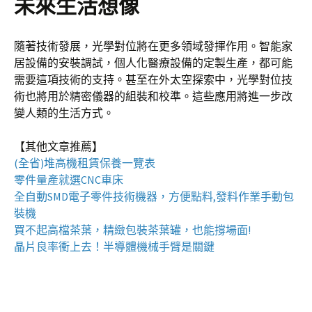
未來生活想像
隨著技術發展，光學對位將在更多領域發揮作用。智能家
居設備的安裝調試，個人化醫療設備的定製生產，都可能
需要這項技術的支持。甚至在外太空探索中，光學對位技
術也將用於精密儀器的組裝和校準。這些應用將進一步改
變人類的生活方式。
【其他文章推薦】
(全省)
堆高機
租賃保養一覽表
零件量產就選
CNC車床
全自動
SMD電子零件技術機器
，方便點料,發料作業手動包
裝機
買不起高檔茶葉，精緻包裝
茶葉罐
，也能撐場面!
晶片良率衝上去！
半導體機械手臂
是關鍵