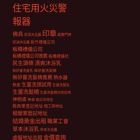
住宅用火災警
報器
印章
佛具
保濕沐浴露
感應門神
新竹禮儀公司
控油沐浴露
板橋禮儀公司
板橋禮儀公司推薦
板橋禮儀社
民生頭條
清爽沐浴乳
無矽靈洗髮乳
無矽靈洗髮精
無矽靈洗髮精推薦
熱水器
生薑洗頭試用
熱泵
生薑洗髮乳
生薑洗髮精
生薑洗髮精功效試用
神明桌
神桌
租公司地址
租商業登記地址
租工商地址
租營業登記地址
結婚黃金出租
職業工會
草本沐浴乳
草本沐浴露
金價查詢
虛擬地址出租