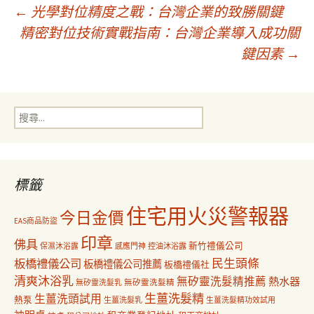
文
←
光學對位精度之戰：台灣企業的致勝關鍵
精密對位技術實戰指南：台灣企業導入成功關
鍵因素
→
章
導
搜
尋
覽
關
鍵
字:
標籤
住宅用火災警報器
今日金價
EAS商品防盜
印章
佛具
新竹禮儀公司
保濕沐浴露
感應門神
控油沐浴露
民生頭條
板橋禮儀公司
板橋禮儀公司推薦
板橋禮儀社
清爽沐浴乳
無矽靈洗髮精推薦
熱水器
無矽靈洗髮乳
無矽靈洗髮精
生薑洗髮精
生薑洗頭試用
熱泵
生薑洗髮乳
生薑洗髮精功效試用