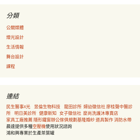
分類
公關媒體
燈光設計
生活情報
舞台設計
課程
連結
民生醫事X光
昱倫生物科技
龍田診所
婦幼徵信社
廖桂聲中醫診
所
明日美診所
健康新知
女子徵信社
麼尚洗護沐專賣店
家具工廠推薦
隱形鐵窗
辦公傢俱規劃
基隆婚紗
道具製作
消防水帶
晨達提供多種
空壓機
使用狀況諮詢
鴻和興專業於生產茶葉罐