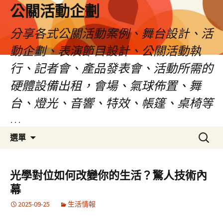
公關活動企劃
分享各式公關活動案例、舞台設計、活
動企劃、表演節目設計、公關活動執
行、記者會、產品發表會、活動所需的
硬體設備出租，會場、氣球佈置、舞
台、燈光、音響、特效、帳篷、桌椅等
…
跳
搜
選單
至
尋
主
關
要
鍵
光學對位如何改變你的生活？驚人技術內
內
字:
幕
容
2025-09-25
生活情報