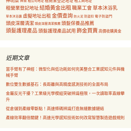
神明桌
租商業登記地址
神桌
租工商地址
租公司地址
結婚黃金出租
職業工會
草本沐浴乳
租營業登記地址
金價查詢
虛擬地址出租
電子防盜門
草本沐浴露
防盜扣
防火泥
頭皮深層清潔
頭髮保養品推薦
頭皮深層清潔推薦
飾金買賣
頭髮護理產品
頭髮護理產品試用
高價收購黃金
近期文章
當手臂有了神經：微型化與低功耗如何完美整合工業感知元件與機
械手臂
數位雙生數據基石：長距離與高精度感測技術的全面布局
金屬反光干擾？工業級光學模組突破辨識極限，一次讀取率直線攀
升
從倉儲到產線零斷點！高速條碼辨識打造無縫數據鏈結
產線效率翻倍關鍵！高速光學感知技術如何改寫智慧製造遊戲規則